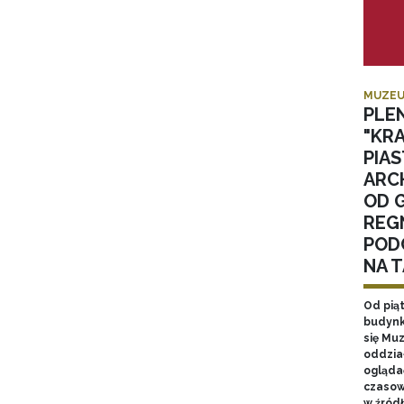
MUZEU
PLE
"KR
PIA
ARC
OD 
REGN
POD
NA 
Od pią
budynk
się Mu
oddzia
ogląda
czasow
w źród