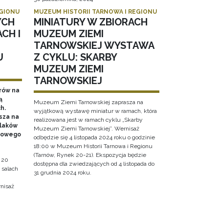
EGIONU
MUZEUM HISTORII TARNOWA I REGIONU
YCH
MINIATURY W ZBIORACH
CH I
MUZEUM ZIEMI
TARNOWSKIEJ WYSTAWA
U
Z CYKLU: SKARBY
MUZEUM ZIEMI
TARNOWSKIEJ
rów na
ą
Muzeum Ziemi Tarnowskiej zaprasza na
h.
wyjątkową wystawę miniatur w ramach, która
sza na
realizowana jest w ramach cyklu „Skarby
olaków
Muzeum Ziemi Tarnowskiej”. Wernisaż
dowego
odbędzie się 4 listopada 2024 roku o godzinie
18:00 w Muzeum Historii Tarnowa i Regionu
(Tarnów, Rynek 20-21). Ekspozycja będzie
 20
dostępna dla zwiedzających od 4 listopada do
 salach
31 grudnia 2024 roku.
nisaż