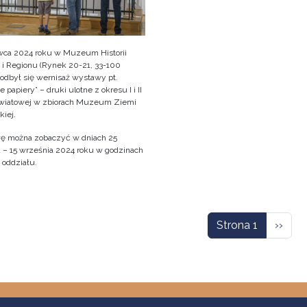
wca 2024 roku w Muzeum Historii
 i Regionu (Rynek 20-21, 33-100
 odbył się wernisaż wystawy pt.
 papiery” – druki ulotne z okresu I i II
wiatowej w zbiorach Muzeum Ziemi
kiej.
 można zobaczyć w dniach 25
 – 15 września 2024 roku w godzinach
 oddziału.
icowanie
Nastę
Strona 1
››