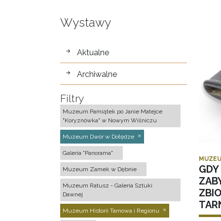
Wystawy
wystawy
Aktualne
Archiwalne
Filtry
Muzeum Pamiątek po Janie Matejce
"Koryznówka" w Nowym Wiśniczu
Muzeum Dwór w Dołędze
Galeria "Panorama"
MUZEU
GDY 
Muzeum Zamek w Dębnie
ZAB
Muzeum Ratusz - Galeria Sztuki
ZBI
Dawnej
TAR
Muzeum Historii Tarnowa i Regionu