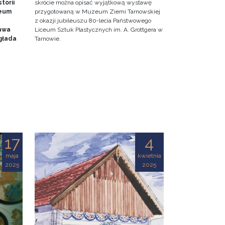
torii
skrócie można opisać wyjątkową wystawę
zeum
przygotowaną w Muzeum Ziemi Tarnowskiej
z okazji jubileuszu 80-lecia Państwowego
awa
Liceum Sztuk Plastycznych im. A. Grottgera w
głada
Tarnowie.
17
4
maja
kwietnia
2025
2025