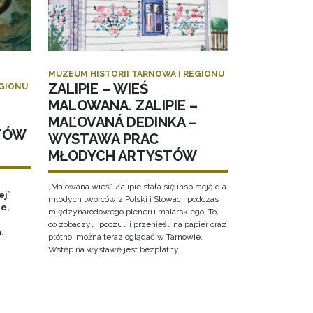
MUZEUM HISTORII TARNOWA I REGIONU
ZALIPIE – WIEŚ
EGIONU
MALOWANA. ZALIPIE –
MAĽOVANÁ DEDINKA –
TÓW
WYSTAWA PRAC
MŁODYCH ARTYSTÓW
„Malowana wieś” Zalipie stała się inspiracją dla
ej”
młodych twórców z Polski i Słowacji podczas
e,
międzynarodowego pleneru malarskiego. To,
co zobaczyli, poczuli i przenieśli na papier oraz
h.
płótno, można teraz oglądać w Tarnowie.
Wstęp na wystawę jest bezpłatny.