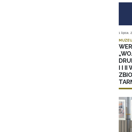
1 lipca,
MUZEU
WER
„WOJ
DRU
I I 
ZBI
TAR