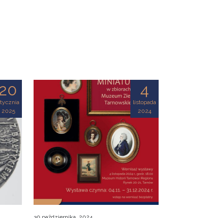
20
4
tycznia
listopada
2025
2024
30 października, 2024