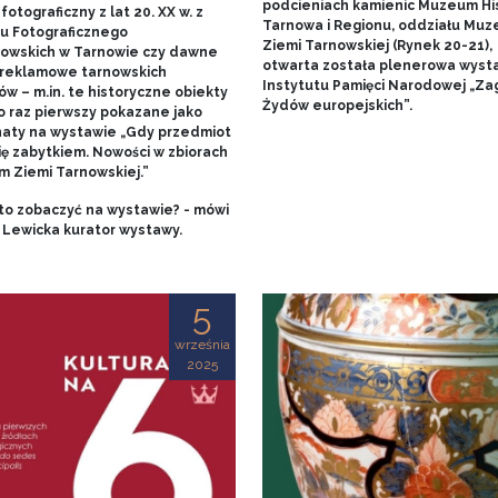
podcieniach kamienic Muzeum His
fotograficzny z lat 20. XX w. z
Tarnowa i Regionu, oddziału Mu
u Fotograficznego
Ziemi Tarnowskiej (Rynek 20-21),
owskich w Tarnowie czy dawne
otwarta została plenerowa wyst
 reklamowe tarnowskich
Instytutu Pamięci Narodowej „Za
w – m.in. te historyczne obiekty
Żydów europejskich”.
o raz pierwszy pokazane jako
aty na wystawie „Gdy przedmiot
ię zabytkiem. Nowości w zbiorach
 Ziemi Tarnowskiej.”
to zobaczyć na wystawie? - mówi
 Lewicka kurator wystawy.
5
września
2025