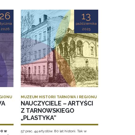
26
13
tycznia
października
2026
2025
EGIONU
MUZEUM HISTORII TARNOWA I REGIONU
WA
NAUCZYCIELE – ARTYŚCI
Z TARNOWSKIEGO
„PLASTYKA”
00 w
57 prac. 44 artystów. 80 lat historii. Tak w