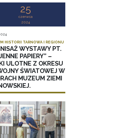
25
czerwca
2024
 2024
M HISTORII TARNOWA I REGIONU
NISAŻ WYSTAWY PT.
ENNE PAPIERY” –
KI ULOTNE Z OKRESU
II WOJNY ŚWIATOWEJ W
ORACH MUZEUM ZIEMI
NOWSKIEJ.