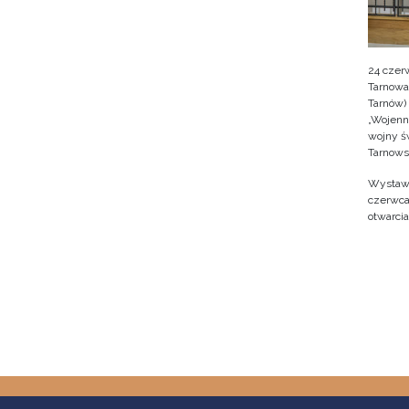
24 czer
Tarnowa
Tarnów)
„Wojenne
wojny ś
Tarnows
Wystawę
czerwca
otwarcia
Stron