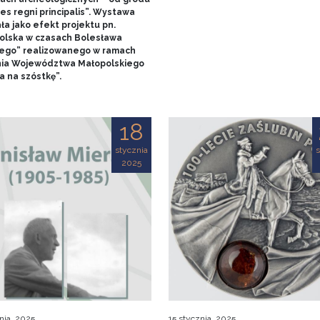
es regni principalis”. Wystawa
ła jako efekt projektu pn.
olska w czasach Bolesława
ego” realizowanego w ramach
nia Województwa Małopolskiego
a na szóstkę”.
18
stycznia
s
2025
nia, 2025
15 stycznia, 2025