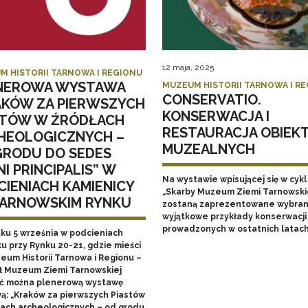
12 maja, 2025
M HISTORII TARNOWA I REGIONU
NEROWA WYSTAWA
MUZEUM HISTORII TARNOWA I R
CONSERVATIO.
AKÓW ZA PIERWSZYCH
KONSERWACJA I
STÓW W ŹRÓDŁACH
RESTAURACJA OBIEK
HEOLOGICZNYCH –
MUZEALNYCH
GRODU DO SEDES
I PRINCIPALIS” W
Na wystawie wpisującej się w cykl
CIENIACH KAMIENICY
„Skarby Muzeum Ziemi Tarnowski
TARNOWSKIM RYNKU
zostaną zaprezentowane wybran
wyjątkowe przykłady konserwacji
prowadzonych w ostatnich latac
tku 5 września w podcieniach
u przy Rynku 20-21, gdzie mieści
zeum Historii Tarnowa i Regionu –
ł Muzeum Ziemi Tarnowskiej
ć można plenerową wystawę
ą: „Kraków za pierwszych Piastów
łach archeologicznych – od grodu