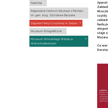
Aparat 
Siedziba
Zakład
Regionalne Centrum Edukacji o Pamięci
Mroczk
im. gen. bryg. Zdzisława Baszaka
szyldy
zakładó
Zagroda Felicji Curyłowej w Zalipiu
będą p
ekspon
Muzeum Etnograficzne
staje s
Muzeum
Muzeum Wincentego Witosa w
Wierzchosławicach
Co war
Dorota