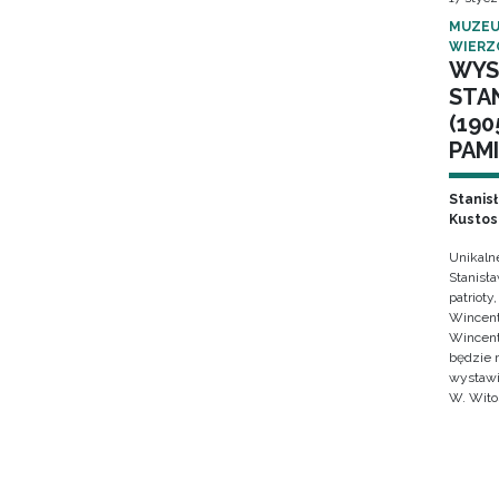
MUZEU
WIERZ
WYS
STA
(190
PAMI
Stanis
Kustos
Unikaln
Stanisł
patrioty
Wincent
Wincent
będzie 
wystawi
W. Wito