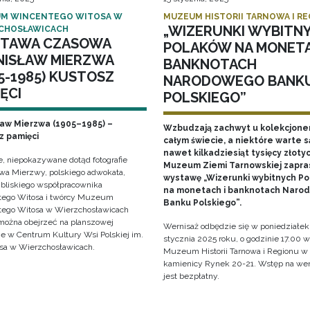
M WINCENTEGO WITOSA W
MUZEUM HISTORII TARNOWA I R
„WIZERUNKI WYBITN
CHOSŁAWICACH
TAWA CZASOWA
POLAKÓW NA MONETA
NISŁAW MIERZWA
BANKNOTACH
5-1985) KUSTOSZ
NARODOWEGO BANK
ĘCI
POLSKIEGO”
ław Mierzwa (1905–1985) –
Wzbudzają zachwyt u kolekcjone
z pamięci
całym świecie, a niektóre warte s
nawet kilkadziesiąt tysięcy złotyc
e, niepokazywane dotąd fotografie
Muzeum Ziemi Tarnowskiej zapra
awa Mierzwy, polskiego adwokata,
wystawę „Wizerunki wybitnych P
, bliskiego współpracownika
na monetach i banknotach Naro
ego Witosa i twórcy Muzeum
Banku Polskiego”.
ego Witosa w Wierzchosławicach
można obejrzeć na planszowej
Wernisaż odbędzie się w poniedziałek
e w Centrum Kultury Wsi Polskiej im.
stycznia 2025 roku, o godzinie 17.00 w
sa w Wierzchosławicach.
Muzeum Historii Tarnowa i Regionu w
kamienicy Rynek 20-21. Wstęp na wer
jest bezpłatny.