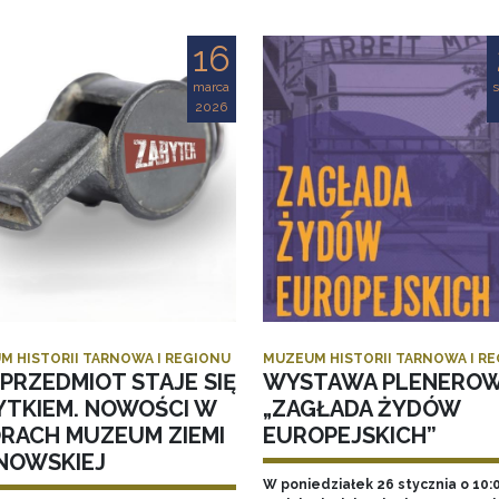
16
marca
s
2026
M HISTORII TARNOWA I REGIONU
MUZEUM HISTORII TARNOWA I R
PRZEDMIOT STAJE SIĘ
WYSTAWA PLENERO
YTKIEM. NOWOŚCI W
„ZAGŁADA ŻYDÓW
ORACH MUZEUM ZIEMI
EUROPEJSKICH”
NOWSKIEJ
W poniedziałek 26 stycznia o 10: