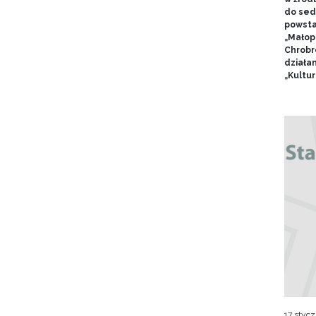
do sed
powsta
„Małop
Chrobr
działa
„Kultur
17 stycz