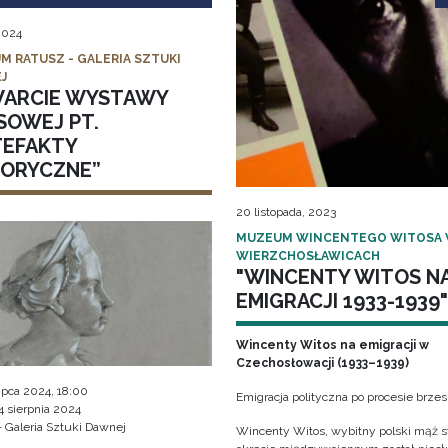
 2024
M RATUSZ - GALERIA SZTUKI
J
ARCIE WYSTAWY
SOWEJ PT.
TEFAKTY
TORYCZNE”
20 listopada, 2023
MUZEUM WINCENTEGO WITOSA
WIERZCHOSŁAWICACH
"WINCENTY WITOS N
EMIGRACJI 1933-1939"
Wincenty Witos na emigracji w
Czechosłowacji (1933–1939)
 lipca 2024, 18:00
Emigracja polityczna po procesie brze
4 sierpnia 2024
- Galeria Sztuki Dawnej
Wincenty Witos, wybitny polski mąż s