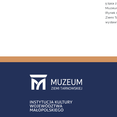
5 lipca 
Muzeum 
(Rynek 
Ziemi T
wystawy 