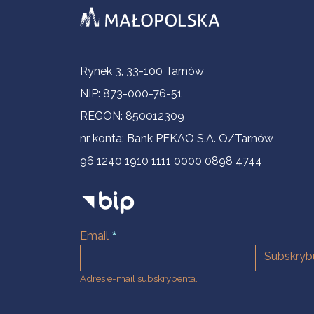
Informacje kontaktowe
Rynek 3, 33-100 Tarnów
NIP: 873-000-76-51
REGON: 850012309
nr konta: Bank PEKAO S.A. O/Tarnów
96 1240 1910 1111 0000 0898 4744
Email
Adres e-mail subskrybenta.