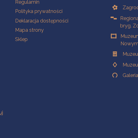
Na skróty
Regulamin
Zagrod
Polityka prywatności
Regiona
Deklaracja dostępności
bryg. Z
Mapa strony
Muzeum
Sklep
Nowym 
Muzeu
Muzeu
Galeri