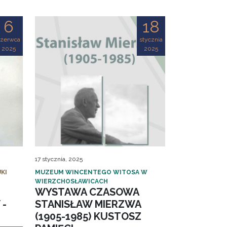
6
18
czerwca
stycznia
2025
2025
17 stycznia, 2025
KI
MUZEUM WINCENTEGO WITOSA W
WIERZCHOSŁAWICACH
WYSTAWA CZASOWA
 -
STANISŁAW MIERZWA
(1905-1985) KUSTOSZ