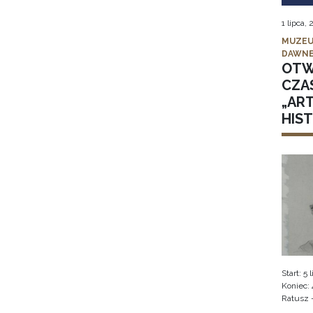
1 lipca,
MUZEU
DAWNE
OTW
CZA
„AR
HIS
Start: 5
Koniec: 
Ratusz 