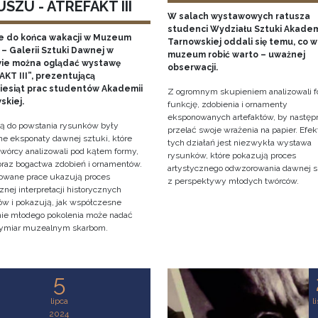
SZU - ATREFAKT III
W salach wystawowych ratusza
studenci Wydziału Sztuki Akadem
e do końca wakacji w Muzeum
Tarnowskiej oddali się temu, co w
– Galerii Sztuki Dawnej w
muzeum robić warto – uważnej
ie można oglądać wystawę
obserwacji.
KT III”, prezentującą
ziesiąt prac studentów Akademii
Z ogromnym skupieniem analizowali f
skiej.
funkcję, zdobienia i ornamenty
eksponowanych artefaktów, by następ
cją do powstania rysunków były
przelać swoje wrażenia na papier. Efe
e eksponaty dawnej sztuki, które
tych działań jest niezwykła wystawa
twórcy analizowali pod kątem formy,
rysunków, które pokazują proces
 oraz bogactwa zdobień i ornamentów.
artystycznego odwzorowania dawnej s
owane prace ukazują proces
z perspektywy młodych twórców.
znej interpretacji historycznych
tów i pokazują, jak współczesne
nie młodego pokolenia może nadać
ymiar muzealnym skarbom.
5
lipca
l
2024