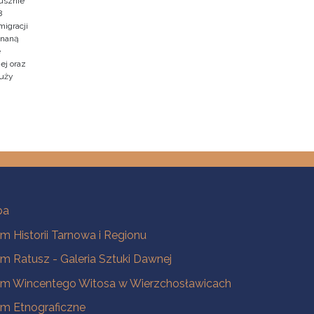
usznie
8
migracji
znaną
e
ej oraz
duży
ba
 Historii Tarnowa i Regionu
 Ratusz - Galeria Sztuki Dawnej
m Wincentego Witosa w Wierzchosławicach
m Etnograficzne