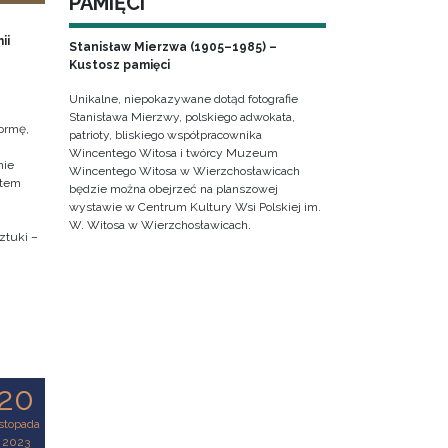
PAMIĘCI
ii
Stanisław Mierzwa (1905–1985) –
Kustosz pamięci
Unikalne, niepokazywane dotąd fotografie
Stanisława Mierzwy, polskiego adwokata,
ormę,
patrioty, bliskiego współpracownika
Wincentego Witosa i twórcy Muzeum
nie
Wincentego Witosa w Wierzchosławicach
ktem
będzie można obejrzeć na planszowej
wystawie w Centrum Kultury Wsi Polskiej im.
W. Witosa w Wierzchosławicach.
ztuki –
20
istopada
2023