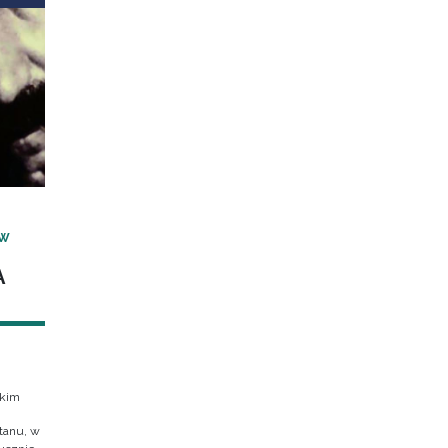
 W
A
skim
tanu, w