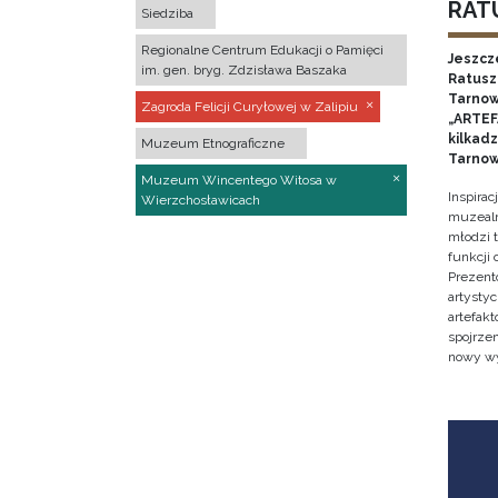
RATU
Siedziba
Regionalne Centrum Edukacji o Pamięci
Jeszcz
im. gen. bryg. Zdzisława Baszaka
Ratusz 
Tarnow
Zagroda Felicji Curyłowej w Zalipiu
„ARTEFA
kilkad
Muzeum Etnograficzne
Tarnow
Muzeum Wincentego Witosa w
Inspira
Wierzchosławicach
muzealn
młodzi 
funkcji
Prezent
artystyc
artefak
spojrze
nowy w