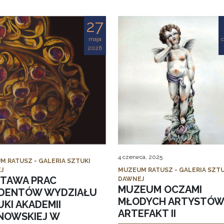
27
maja
2026
4 czerwca, 2025
M RATUSZ - GALERIA SZTUKI
J
MUZEUM RATUSZ - GALERIA SZTU
TAWA PRAC
DAWNEJ
MUZEUM OCZAMI
DENTÓW WYDZIAŁU
MŁODYCH ARTYSTÓW
KI AKADEMII
ARTEFAKT II
NOWSKIEJ W