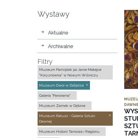
Wystawy
wystawy
Aktualne
Archiwalne
Filtry
Muzeum Pamiątek po Janie Matejce
"Koryznówka" w Nowym Wiśniczu
Muzeum Dwór w Dołędze
Galeria "Panorama"
MUZEU
DAWNE
Muzeum Zamek w Dębnie
WYS
Muzeum Ratusz - Galeria Sztuki
STU
Dawnej
SZTU
Muzeum Historii Tarnowa i Regionu
TAR