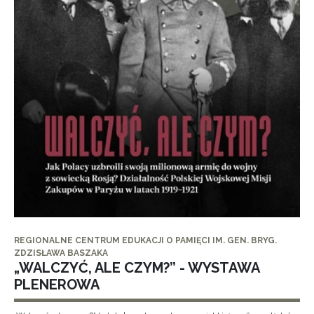
REGIONALNE CENTRUM EDUKACJI O PAMIĘCI IM. GEN. BRYG.
ZDZISŁAWA BASZAKA
„WALCZYĆ, ALE CZYM?” - WYSTAWA
PLENEROWA