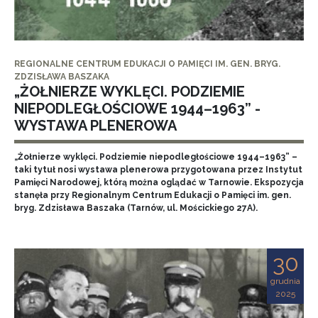
REGIONALNE CENTRUM EDUKACJI O PAMIĘCI IM. GEN. BRYG.
ZDZISŁAWA BASZAKA
„ŻOŁNIERZE WYKLĘCI. PODZIEMIE
NIEPODLEGŁOŚCIOWE 1944–1963” -
WYSTAWA PLENEROWA
„Żołnierze wyklęci. Podziemie niepodległościowe 1944–1963” –
taki tytuł nosi wystawa plenerowa przygotowana przez Instytut
Pamięci Narodowej, którą można oglądać w Tarnowie. Ekspozycja
stanęła przy Regionalnym Centrum Edukacji o Pamięci im. gen.
bryg. Zdzisława Baszaka (Tarnów, ul. Mościckiego 27A).
30
grudnia
2025