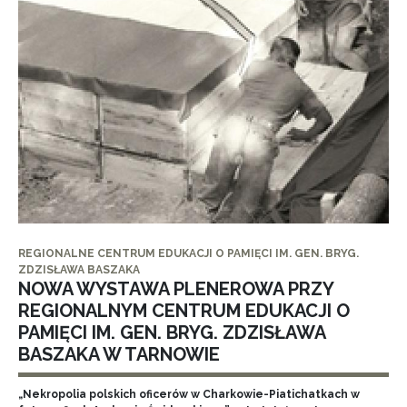
REGIONALNE CENTRUM EDUKACJI O PAMIĘCI IM. GEN. BRYG.
ZDZISŁAWA BASZAKA
NOWA WYSTAWA PLENEROWA PRZY
REGIONALNYM CENTRUM EDUKACJI O
PAMIĘCI IM. GEN. BRYG. ZDZISŁAWA
BASZAKA W TARNOWIE
„Nekropolia polskich oficerów w Charkowie-Piatichatkach w