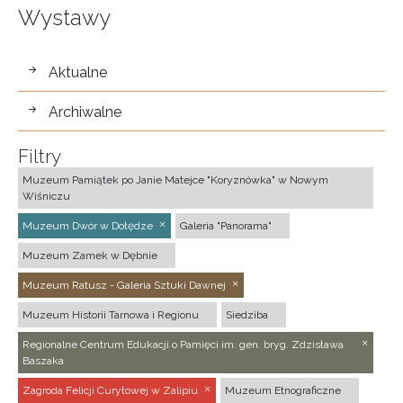
Wystawy
wystawy
Aktualne
Archiwalne
Filtry
Muzeum Pamiątek po Janie Matejce "Koryznówka" w Nowym
Wiśniczu
Muzeum Dwór w Dołędze
Galeria "Panorama"
Muzeum Zamek w Dębnie
Muzeum Ratusz - Galeria Sztuki Dawnej
Muzeum Historii Tarnowa i Regionu
Siedziba
Regionalne Centrum Edukacji o Pamięci im. gen. bryg. Zdzisława
Baszaka
Zagroda Felicji Curyłowej w Zalipiu
Muzeum Etnograficzne