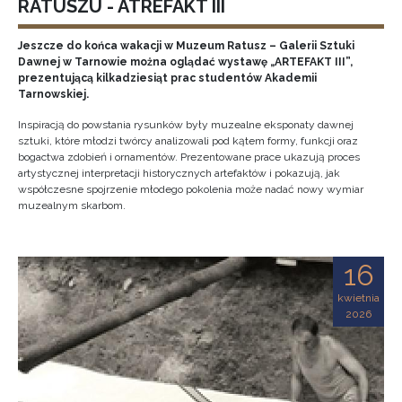
RATUSZU - ATREFAKT III
Jeszcze do końca wakacji w Muzeum Ratusz – Galerii Sztuki
Dawnej w Tarnowie można oglądać wystawę „ARTEFAKT III”,
prezentującą kilkadziesiąt prac studentów Akademii
Tarnowskiej.
Inspiracją do powstania rysunków były muzealne eksponaty dawnej
sztuki, które młodzi twórcy analizowali pod kątem formy, funkcji oraz
bogactwa zdobień i ornamentów. Prezentowane prace ukazują proces
artystycznej interpretacji historycznych artefaktów i pokazują, jak
współczesne spojrzenie młodego pokolenia może nadać nowy wymiar
muzealnym skarbom.
16
kwietnia
2026