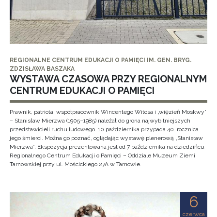
REGIONALNE CENTRUM EDUKACJI O PAMIĘCI IM. GEN. BRYG.
ZDZISŁAWA BASZAKA
WYSTAWA CZASOWA PRZY REGIONALNYM
CENTRUM EDUKACJI O PAMIĘCI
Prawnik, patriota, współpracownik Wincentego Witosa i „więzień Moskwy”
– Stanisław Mierzwa (1905–1985) należał do grona najwybitniejszych
przedstawicieli ruchu ludowego. 10 października przypada 40. rocznica
jego śmierci. Można go poznać, oglądając wystawę plenerową „Stanisław
Mierzwa”. Ekspozycja prezentowana jest od 7 października na dziedzińcu
Regionalnego Centrum Edukacji o Pamięci – Oddziale Muzeum Ziemi
Tarnowskiej przy ul. Mościckiego 27A w Tarnowie.
6
czerwca