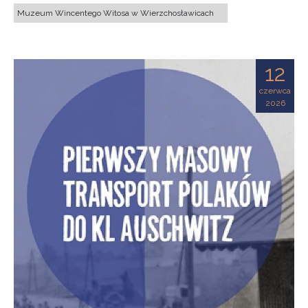
Muzeum Wincentego Witosa w Wierzchosławicach
12
czerwca
2026