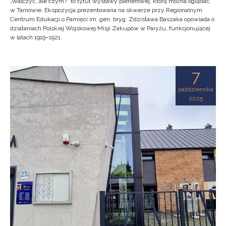
„Walczyć, ale czym?” to tytuł wystawy plenerowej, którą można oglądać
w Tarnowie. Ekspozycja prezentowana na skwerze przy Regionalnym
Centrum Edukacji o Pamięci im. gen. bryg. Zdzisława Baszaka opowiada o
działaniach Polskiej Wojskowej Misji Zakupów w Paryżu, funkcjonującej
w latach 1919–1921.
7
października
2025