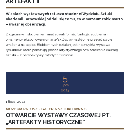
ARTEFAKT II
W salach wystawowych ratusza studenci Wydziału Sztuki
Akademii Tarnowskiej oddali się temu, co w muzeum robić warto
– uważnej obserwacji.
Z ogromnym skupieniem analizowali formę, funkcję, zdobienia i
ornamenty eksponowanych artefaktów, by następnie przelać swoje
wrażenia na papier. Efektem tych działań jest niezwykła wystawa
rysunków, które pokazują proces artystycznego odwzorowania dawnej
sztuki – z perspektywy młodych twórców.
5
lipca
2024
1 lipca, 2024
MUZEUM RATUSZ - GALERIA SZTUKI DAWNEJ
OTWARCIE WYSTAWY CZASOWEJ PT.
„ARTEFAKTY HISTORYCZNE”