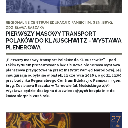
REGIONALNE CENTRUM EDUKACJI O PAMIĘCI IM. GEN. BRYG.
ZDZISŁAWA BASZAKA
PIERWSZY MASOWY TRANSPORT
POLAKÓW DO KL AUSCHWITZ - WYSTAWA
PLENEROWA
„Pierwszy masowy transport Polaków do KL Auschwitz” – pod
takim tytułem prezentowana będzie nowa plenerowa wystawa
planszowa przygotowana przez Instytut Pamięci Narodowej. Jej
inauguracja odbyła się w piątek, 12 czerwca 2026 r. o godz. 12:00
przy budynku Regionalnego Centrum Edukacji o Pamięci im. gen.
bryg. Zdzisława Baszaka w Tarnowie (ul. Mościckiego 27A).
Wystawa będzie dostępna dla zwiedzających bezpłatnie do
końca sierpnia 2026 roku.
27
maja