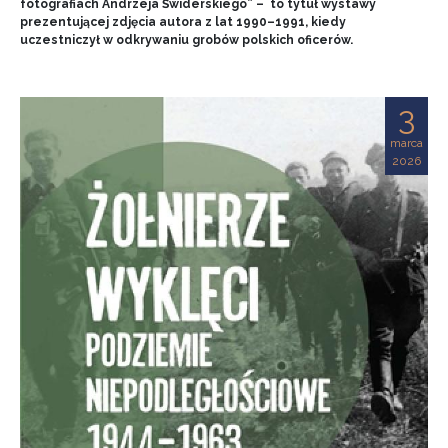
fotografiach Andrzeja Świderskiego” – to tytuł wystawy
prezentującej zdjęcia autora z lat 1990–1991, kiedy
uczestniczył w odkrywaniu grobów polskich oficerów.
3
marca
2026