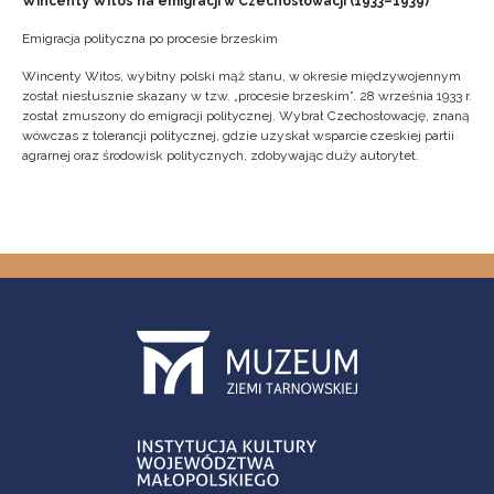
Wincenty Witos na emigracji w Czechosłowacji (1933–1939)
Emigracja polityczna po procesie brzeskim
Wincenty Witos, wybitny polski mąż stanu, w okresie międzywojennym
został niesłusznie skazany w tzw. „procesie brzeskim”. 28 września 1933 r.
został zmuszony do emigracji politycznej. Wybrał Czechosłowację, znaną
wówczas z tolerancji politycznej, gdzie uzyskał wsparcie czeskiej partii
agrarnej oraz środowisk politycznych, zdobywając duży autorytet.