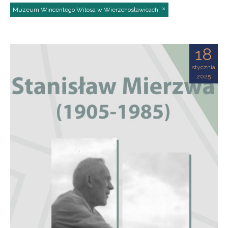
Muzeum Wincentego Witosa w Wierzchosławicach
18
stycznia
2025