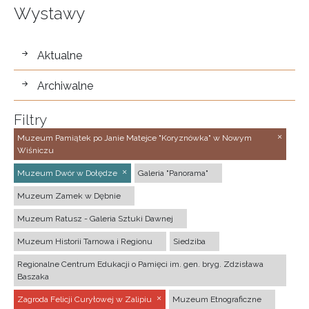
Wystawy
wystawy
Aktualne
Archiwalne
Filtry
Muzeum Pamiątek po Janie Matejce "Koryznówka" w Nowym
Wiśniczu
Muzeum Dwór w Dołędze
Galeria "Panorama"
Muzeum Zamek w Dębnie
Muzeum Ratusz - Galeria Sztuki Dawnej
Muzeum Historii Tarnowa i Regionu
Siedziba
Regionalne Centrum Edukacji o Pamięci im. gen. bryg. Zdzisława
Baszaka
Zagroda Felicji Curyłowej w Zalipiu
Muzeum Etnograficzne