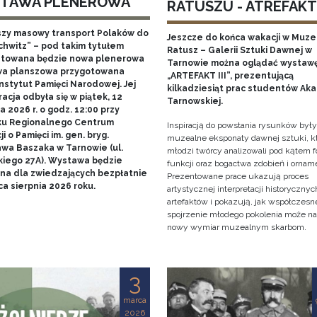
TAWA PLENEROWA
RATUSZU - ATREFAKT I
szy masowy transport Polaków do
Jeszcze do końca wakacji w Muz
chwitz” – pod takim tytułem
Ratusz – Galerii Sztuki Dawnej w
towana będzie nowa plenerowa
Tarnowie można oglądać wystaw
a planszowa przygotowana
„ARTEFAKT III”, prezentującą
nstytut Pamięci Narodowej. Jej
kilkadziesiąt prac studentów Ak
acja odbyła się w piątek, 12
Tarnowskiej.
 2026 r. o godz. 12:00 przy
u Regionalnego Centrum
Inspiracją do powstania rysunków były
i o Pamięci im. gen. bryg.
muzealne eksponaty dawnej sztuki, k
awa Baszaka w Tarnowie (ul.
młodzi twórcy analizowali pod kątem f
kiego 27A). Wystawa będzie
funkcji oraz bogactwa zdobień i ornam
na dla zwiedzających bezpłatnie
Prezentowane prace ukazują proces
a sierpnia 2026 roku.
artystycznej interpretacji historycznyc
artefaktów i pokazują, jak współczesn
spojrzenie młodego pokolenia może n
nowy wymiar muzealnym skarbom.
3
marca
2026