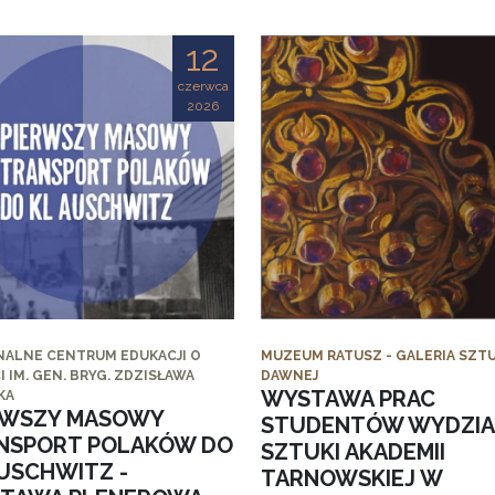
12
czerwca
2026
NALNE CENTRUM EDUKACJI O
MUZEUM RATUSZ - GALERIA SZTU
I IM. GEN. BRYG. ZDZISŁAWA
DAWNEJ
WYSTAWA PRAC
KA
RWSZY MASOWY
STUDENTÓW WYDZI
NSPORT POLAKÓW DO
SZTUKI AKADEMII
AUSCHWITZ -
TARNOWSKIEJ W