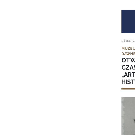
1 lipca,
MUZEU
DAWNE
OTW
CZA
„AR
HIS