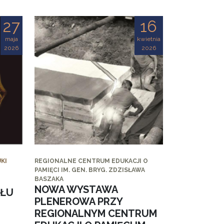
27
16
maja
kwietnia
2026
2026
KI
REGIONALNE CENTRUM EDUKACJI O
PAMIĘCI IM. GEN. BRYG. ZDZISŁAWA
BASZAKA
NOWA WYSTAWA
AŁU
PLENEROWA PRZY
REGIONALNYM CENTRUM