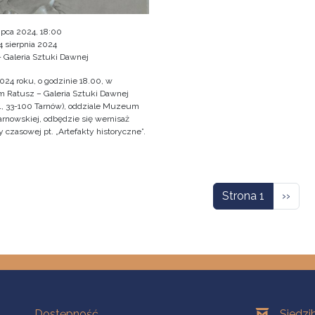
 lipca 2024, 18:00
4 sierpnia 2024
- Galeria Sztuki Dawnej
2024 roku, o godzinie 18.00, w
Ratusz – Galeria Sztuki Dawnej
1, 33-100 Tarnów), oddziale Muzeum
arnowskiej, odbędzie się wernisaż
czasowej pt. „Artefakty historyczne”.
icowanie
Nastę
Strona 1
››
Na skróty
Oddziały
Dostępność
Siedzi