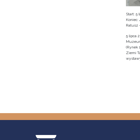
Start: 5
Koniec: 
Ratusz 
5 lipca 
Muzeum 
(Rynek 
Ziemi T
wystawy 
Stron