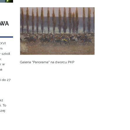
AWA
 XVI
em
w szkół
w,
Galeria "Panorama" na dworcu PKP
k w
na
i do 27
az
. To
szej