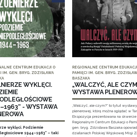
NALNE CENTRUM EDUKACJI O
REGIONALNE CENTRUM EDUKACJI
I IM. GEN. BRYG. ZDZISŁAWA
PAMIĘCI IM. GEN. BRYG. ZDZISŁA
KA
BASZAKA
ŁNIERZE WYKLĘCI.
„WALCZYĆ, ALE CZYM?
ZIEMIE
WYSTAWA PLENERO
PODLEGŁOŚCIOWE
4–1963” - WYSTAWA
„Walczyć, ale czym?” to tytuł wystaw
plenerowej, którą można oglądać w Ta
NEROWA
Ekspozycja prezentowana na skwerze
Regionalnym Centrum Edukacji o Pami
erze wyklęci. Podziemie
gen. bryg. Zdzisława Baszaka opowiad
ległościowe 1944–1963” – taki
działaniach Polskiej Wojskowej Misji