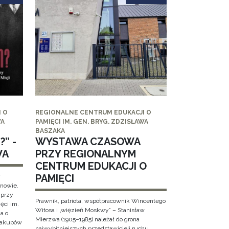
 O
REGIONALNE CENTRUM EDUKACJI O
WA
PAMIĘCI IM. GEN. BRYG. ZDZISŁAWA
BASZAKA
” -
WYSTAWA CZASOWA
WA
PRZY REGIONALNYM
CENTRUM EDUKACJI O
PAMIĘCI
y
rnowie.
 przy
Prawnik, patriota, współpracownik Wincentego
ęci im.
Witosa i „więzień Moskwy” – Stanisław
a o
Mierzwa (1905–1985) należał do grona
 Zakupów
najwybitniejszych przedstawicieli ruchu