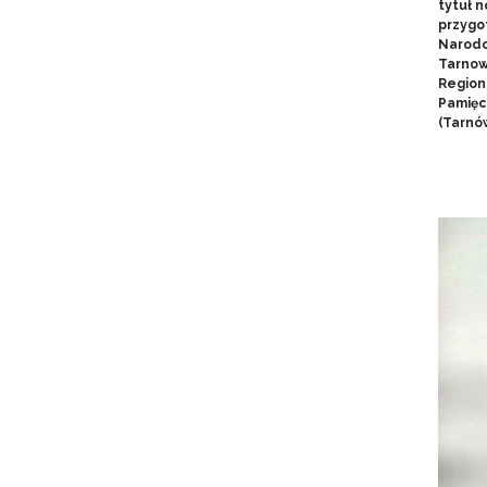
tytuł 
przygo
Narodo
Tarnow
Region
Pamięci
(Tarnów