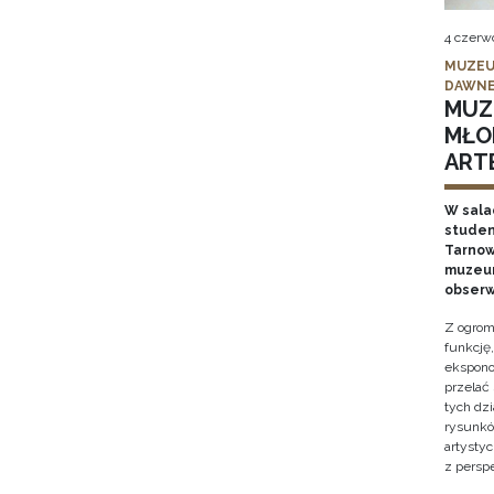
4 czerw
MUZEU
DAWNE
MUZ
MŁO
ARTE
W sala
studen
Tarnows
muzeum
obserw
Z ogrom
funkcję
ekspono
przelać
tych dz
rysunkó
artysty
z persp