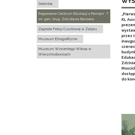
WYS
Siedziba
Regionalne Centrum Edukacji o Pamięci
„Pierw
im. gen. bryg. Zdzisława Baszaka
KL Aus
prezen
Zagroda Felicji Curyłowej w Zalipiu
wystaw
przez I
Muzeum Etnograficzne
inaugur
czerwca
Muzeum Wincentego Witosa w
budynk
Wierzchosławicach
Edukacj
Zdzisł
Mościc
dostęp
do końc