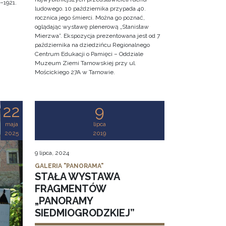
–1921.
ludowego. 10 października przypada 40.
rocznica jego śmierci. Można go poznać,
oglądając wystawę plenerową „Stanisław
Mierzwa”. Ekspozycja prezentowana jest od 7
października na dziedzińcu Regionalnego
Centrum Edukacji o Pamięci – Oddziale
Muzeum Ziemi Tarnowskiej przy ul.
Mościckiego 27A w Tarnowie.
22
9
maja
lipca
2025
2019
9 lipca, 2024
GALERIA "PANORAMA"
STAŁA WYSTAWA
FRAGMENTÓW
„PANORAMY
SIEDMIOGRODZKIEJ”