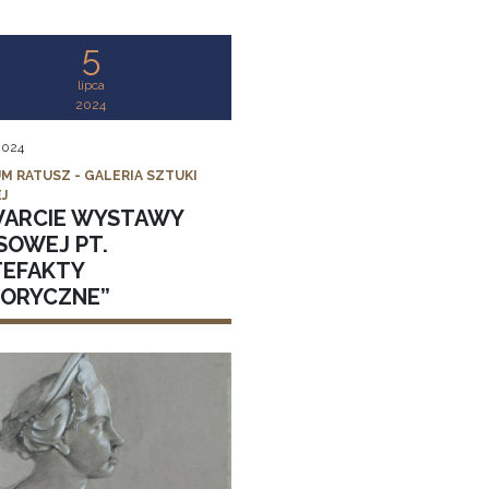
5
lipca
2024
 2024
M RATUSZ - GALERIA SZTUKI
J
ARCIE WYSTAWY
SOWEJ PT.
TEFAKTY
TORYCZNE”