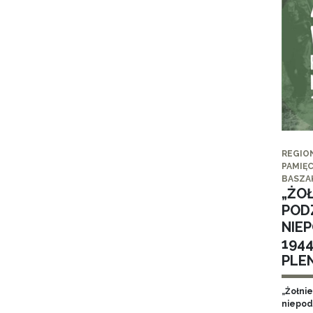
REGIO
PAMIĘC
BASZA
„ŻO
POD
NIE
194
PLE
„Żołni
niepod