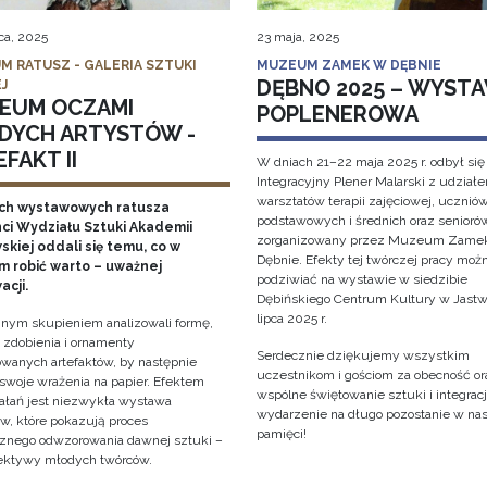
ca, 2025
23 maja, 2025
M RATUSZ - GALERIA SZTUKI
MUZEUM ZAMEK W DĘBNIE
DĘBNO 2025 – WYST
J
EUM OCZAMI
POPLENEROWA
DYCH ARTYSTÓW -
FAKT II
W dniach 21–22 maja 2025 r. odbył się
Integracyjny Plener Malarski z udział
warsztatów terapii zajęciowej, ucznió
ch wystawowych ratusza
podstawowych i średnich oraz senioró
ci Wydziału Sztuki Akademii
zorganizowany przez Muzeum Zame
kiej oddali się temu, co w
Dębnie. Efekty tej twórczej pracy moż
 robić warto – uważnej
podziwiać na wystawie w siedzibie
acji.
Dębińskiego Centrum Kultury w Jastw
lipca 2025 r.
nym skupieniem analizowali formę,
, zdobienia i ornamenty
Serdecznie dziękujemy wszystkim
wanych artefaktów, by następnie
uczestnikom i gościom za obecność or
 swoje wrażenia na papier. Efektem
wspólne świętowanie sztuki i integracji
iałań jest niezwykła wystawa
wydarzenie na długo pozostanie w na
w, które pokazują proces
pamięci!
cznego odwzorowania dawnej sztuki –
ektywy młodych twórców.