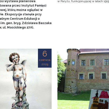
nosi wystawa plenerowa
w Paryżu, funkcjonującej w latach 1919
towana przez Instytut Pamięci
wej, którą można oglądać w
ie. Ekspozycja stanęła przy
alnym Centrum Edukacji o
 im. gen. bryg. Zdzisława Baszaka
, ul. Mościckiego 27A).
6
czerwca
2025