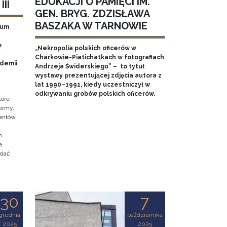
EDUKACJI O PAMIĘCI IM.
II
GEN. BRYG. ZDZISŁAWA
BASZAKA W TARNOWIE
eum
ę
„Nekropolia polskich oficerów w
Charkowie-Piatichatkach w fotografiach
ademii
Andrzeja Świderskiego” – to tytuł
wystawy prezentującej zdjęcia autora z
lat 1990–1991, kiedy uczestniczył w
odkrywaniu grobów polskich oficerów.
tóre
ormy,
entów.
h
e
adać
30
7
grudnia
października
2025
2025