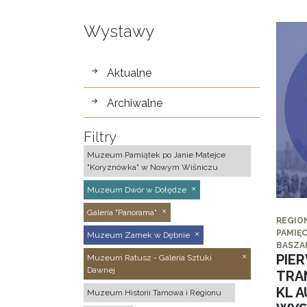
Wystawy
wystawy
Aktualne
Archiwalne
Filtry
Muzeum Pamiątek po Janie Matejce
"Koryznówka" w Nowym Wiśniczu
Muzeum Dwór w Dołędze
Galeria "Panorama"
REGIO
PAMIĘC
Muzeum Zamek w Dębnie
BASZA
PIE
Muzeum Ratusz - Galeria Sztuki
Dawnej
TRA
KL 
Muzeum Historii Tarnowa i Regionu