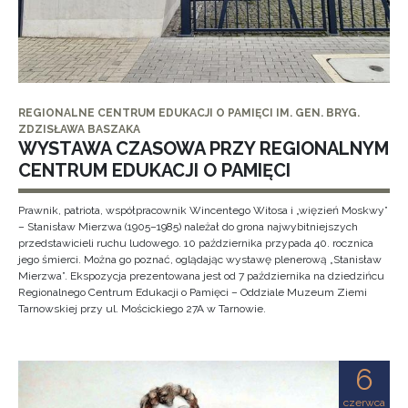
REGIONALNE CENTRUM EDUKACJI O PAMIĘCI IM. GEN. BRYG.
ZDZISŁAWA BASZAKA
WYSTAWA CZASOWA PRZY REGIONALNYM
CENTRUM EDUKACJI O PAMIĘCI
Prawnik, patriota, współpracownik Wincentego Witosa i „więzień Moskwy”
– Stanisław Mierzwa (1905–1985) należał do grona najwybitniejszych
przedstawicieli ruchu ludowego. 10 października przypada 40. rocznica
jego śmierci. Można go poznać, oglądając wystawę plenerową „Stanisław
Mierzwa”. Ekspozycja prezentowana jest od 7 października na dziedzińcu
Regionalnego Centrum Edukacji o Pamięci – Oddziale Muzeum Ziemi
Tarnowskiej przy ul. Mościckiego 27A w Tarnowie.
6
czerwca