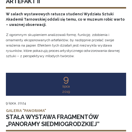
ARTEFAKT II
W salach wystawowych ratusza studenci Wydziału Sztuki
Akademii Tarnowskiej oddali się temu, co w muzeum robić warto
– uważnej obserwacji.
Z ogromnym skupieniem analizowali formę, funkcję, zdobienia i
ornamenty eksponowanych artefaktów, by następnie przelać swoje
wrażenia na papier. Efektem tych działań jest niezwykła wystawa
rysunków, które pokazują proces artystycznego odwzorowania dawnej
sztuki – z perspektywy młodych twórców.
9
lipca
2019
9 lipca, 2024
GALERIA "PANORAMA"
STAŁA WYSTAWA FRAGMENTÓW
„PANORAMY SIEDMIOGRODZKIEJ”