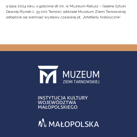
5 lipca 2024 roku, o godzinie 18.00, w Muzeum Ratusz – Galeria Sztuki
Dawnej (Rynek 1, 33-100 Tarnów), oddziale Muzeum Ziemi Tarnowskiej,
odbędzie się wernisaż wystawy czasowej pt. „Artefakty historyczne”.