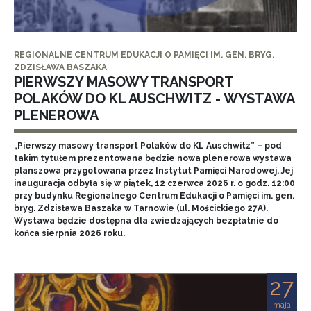
REGIONALNE CENTRUM EDUKACJI O PAMIĘCI IM. GEN. BRYG.
ZDZISŁAWA BASZAKA
PIERWSZY MASOWY TRANSPORT
POLAKÓW DO KL AUSCHWITZ - WYSTAWA
PLENEROWA
„Pierwszy masowy transport Polaków do KL Auschwitz” – pod
takim tytułem prezentowana będzie nowa plenerowa wystawa
planszowa przygotowana przez Instytut Pamięci Narodowej. Jej
inauguracja odbyła się w piątek, 12 czerwca 2026 r. o godz. 12:00
przy budynku Regionalnego Centrum Edukacji o Pamięci im. gen.
bryg. Zdzisława Baszaka w Tarnowie (ul. Mościckiego 27A).
Wystawa będzie dostępna dla zwiedzających bezpłatnie do
końca sierpnia 2026 roku.
27
maja