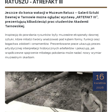
RATUSZU - ATREFAKT III
Jeszcze do końca wakacji w Muzeum Ratusz – Galerii Sztuki
Dawnej w Tarnowie można oglądać wystawę „ARTEFAKT III”,
prezentującą kilkadziesiąt prac studentów Akademii
Tarnowskiej.
Inspiracją do powstania rysunków były muzealne eksponaty dawnej
sztuki, które młodzi twórcy analizowali pod kątem formy, funkcji oraz
bogactwa zdobień i ornamentów. Prezentowane prace ukazują proces
artystycznej interpretacji historycznych artefaktów i pokazują, jak
współczesne spojrzenie młodego pokolenia może nadać nowy wymiar
muzealnym skarbom.
16
kwietnia
2026