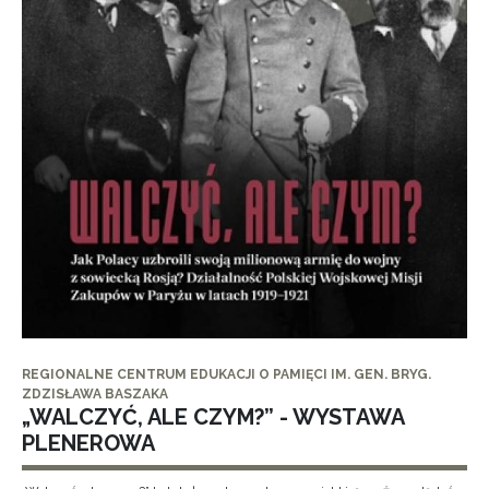
REGIONALNE CENTRUM EDUKACJI O PAMIĘCI IM. GEN. BRYG.
ZDZISŁAWA BASZAKA
„WALCZYĆ, ALE CZYM?” - WYSTAWA
PLENEROWA