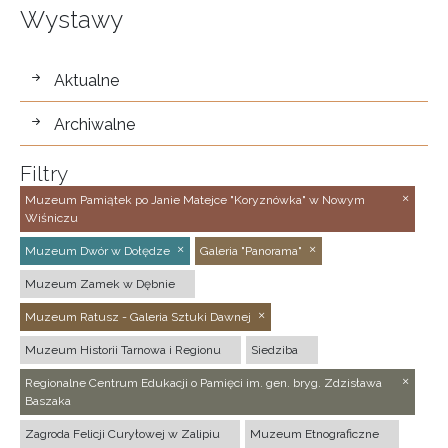
Wystawy
wystawy
Aktualne
Archiwalne
Filtry
Muzeum Pamiątek po Janie Matejce "Koryznówka" w Nowym
Wiśniczu
Muzeum Dwór w Dołędze
Galeria "Panorama"
Muzeum Zamek w Dębnie
Muzeum Ratusz - Galeria Sztuki Dawnej
Muzeum Historii Tarnowa i Regionu
Siedziba
Regionalne Centrum Edukacji o Pamięci im. gen. bryg. Zdzisława
Baszaka
Zagroda Felicji Curyłowej w Zalipiu
Muzeum Etnograficzne