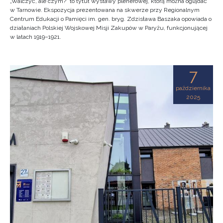
„Walczyć, ale czym?” to tytuł wystawy plenerowej, którą można oglądać
w Tarnowie. Ekspozycja prezentowana na skwerze przy Regionalnym
Centrum Edukacji o Pamięci im. gen. bryg. Zdzisława Baszaka opowiada o
działaniach Polskiej Wojskowej Misji Zakupów w Paryżu, funkcjonującej
w latach 1919–1921.
7
października
2025