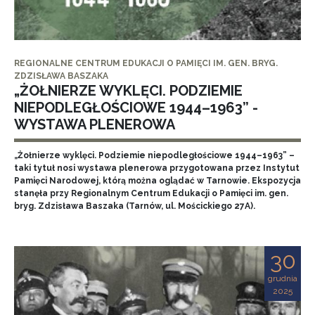
REGIONALNE CENTRUM EDUKACJI O PAMIĘCI IM. GEN. BRYG.
ZDZISŁAWA BASZAKA
„ŻOŁNIERZE WYKLĘCI. PODZIEMIE
NIEPODLEGŁOŚCIOWE 1944–1963” -
WYSTAWA PLENEROWA
„Żołnierze wyklęci. Podziemie niepodległościowe 1944–1963” –
taki tytuł nosi wystawa plenerowa przygotowana przez Instytut
Pamięci Narodowej, którą można oglądać w Tarnowie. Ekspozycja
stanęła przy Regionalnym Centrum Edukacji o Pamięci im. gen.
bryg. Zdzisława Baszaka (Tarnów, ul. Mościckiego 27A).
30
grudnia
2025