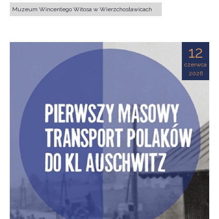
Muzeum Wincentego Witosa w Wierzchosławicach
12
czerwca
2026