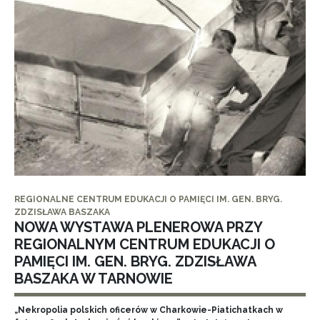
REGIONALNE CENTRUM EDUKACJI O PAMIĘCI IM. GEN. BRYG.
ZDZISŁAWA BASZAKA
NOWA WYSTAWA PLENEROWA PRZY
REGIONALNYM CENTRUM EDUKACJI O
PAMIĘCI IM. GEN. BRYG. ZDZISŁAWA
BASZAKA W TARNOWIE
„Nekropolia polskich oficerów w Charkowie-Piatichatkach w