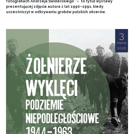
fotografiach Andrzeja Świderskiego” – to tytuł wystawy
prezentującej zdjęcia autora z lat 1990–1991, kiedy
uczestniczył w odkrywaniu grobów polskich oficerów.
3
marca
2026