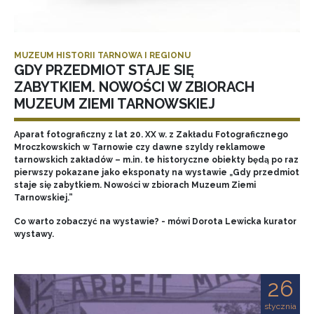
MUZEUM HISTORII TARNOWA I REGIONU
GDY PRZEDMIOT STAJE SIĘ
ZABYTKIEM. NOWOŚCI W ZBIORACH
MUZEUM ZIEMI TARNOWSKIEJ
Aparat fotograficzny z lat 20. XX w. z Zakładu Fotograficznego
Mroczkowskich w Tarnowie czy dawne szyldy reklamowe
tarnowskich zakładów – m.in. te historyczne obiekty będą po raz
pierwszy pokazane jako eksponaty na wystawie „Gdy przedmiot
staje się zabytkiem. Nowości w zbiorach Muzeum Ziemi
Tarnowskiej.”
Co warto zobaczyć na wystawie? - mówi Dorota Lewicka kurator
wystawy.
26
stycznia