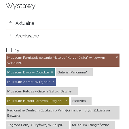
Wystawy
wystawy
Aktualne
Archiwalne
Filtry
Muzeum Pamiątek po Janie Matejce "Koryznówka" w Nowym
Wiśniczu
Muzeum Dwór w Dołędze
Galeria "Panorama"
Muzeum Zamek w Dębnie
Muzeum Ratusz - Galeria Sztuki Dawnej
Muzeum Historii Tarnowa i Regionu
Siedziba
Regionalne Centrum Edukacji o Pamięci im. gen. bryg. Zdzisława
Baszaka
Zagroda Felicji Curyłowej w Zalipiu
Muzeum Etnograficzne