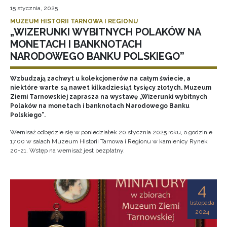
15 stycznia, 2025
MUZEUM HISTORII TARNOWA I REGIONU
„WIZERUNKI WYBITNYCH POLAKÓW NA
MONETACH I BANKNOTACH
NARODOWEGO BANKU POLSKIEGO”
Wzbudzają zachwyt u kolekcjonerów na całym świecie, a
niektóre warte są nawet kilkadziesiąt tysięcy złotych. Muzeum
Ziemi Tarnowskiej zaprasza na wystawę „Wizerunki wybitnych
Polaków na monetach i banknotach Narodowego Banku
Polskiego”.
Wernisaż odbędzie się w poniedziałek 20 stycznia 2025 roku, o godzinie
17.00 w salach Muzeum Historii Tarnowa i Regionu w kamienicy Rynek
20-21. Wstęp na wernisaż jest bezpłatny.
4
listopada
2024