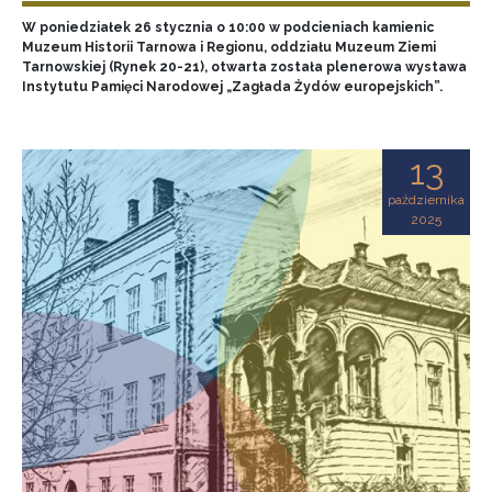
W poniedziałek 26 stycznia o 10:00 w podcieniach kamienic
Muzeum Historii Tarnowa i Regionu, oddziału Muzeum Ziemi
Tarnowskiej (Rynek 20-21), otwarta została plenerowa wystawa
Instytutu Pamięci Narodowej „Zagłada Żydów europejskich”.
13
października
2025