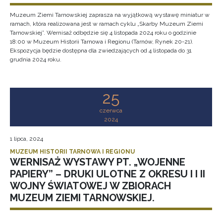
Muzeum Ziemi Tarnowskiej zaprasza na wyjątkową wystawę miniatur w
ramach, która realizowana jest w ramach cyklu „Skarby Muzeum Ziemi
Tarnowskiej”. Wernisaż odbędzie się 4 listopada 2024 roku o godzinie
18:00 w Muzeum Historii Tarnowa i Regionu (Tarnów, Rynek 20-21).
Ekspozycja będzie dostępna dla zwiedzających od 4 listopada do 31
grudnia 2024 roku.
25
czerwca
2024
1 lipca, 2024
MUZEUM HISTORII TARNOWA I REGIONU
WERNISAŻ WYSTAWY PT. „WOJENNE
PAPIERY” – DRUKI ULOTNE Z OKRESU I I II
WOJNY ŚWIATOWEJ W ZBIORACH
MUZEUM ZIEMI TARNOWSKIEJ.