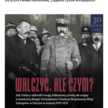
Instytutu Pamięci Narodowej „Zagłada Żydów europejskich”.
30
grudnia
2025