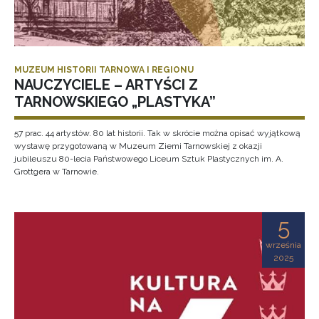
MUZEUM HISTORII TARNOWA I REGIONU
NAUCZYCIELE – ARTYŚCI Z
TARNOWSKIEGO „PLASTYKA”
57 prac. 44 artystów. 80 lat historii. Tak w skrócie można opisać wyjątkową
wystawę przygotowaną w Muzeum Ziemi Tarnowskiej z okazji
jubileuszu 80-lecia Państwowego Liceum Sztuk Plastycznych im. A.
Grottgera w Tarnowie.
5
września
2025