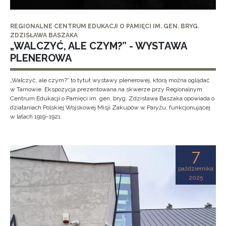
REGIONALNE CENTRUM EDUKACJI O PAMIĘCI IM. GEN. BRYG.
ZDZISŁAWA BASZAKA
„WALCZYĆ, ALE CZYM?” - WYSTAWA
PLENEROWA
„Walczyć, ale czym?” to tytuł wystawy plenerowej, którą można oglądać
w Tarnowie. Ekspozycja prezentowana na skwerze przy Regionalnym
Centrum Edukacji o Pamięci im. gen. bryg. Zdzisława Baszaka opowiada o
działaniach Polskiej Wojskowej Misji Zakupów w Paryżu, funkcjonującej
w latach 1919–1921.
7
października
2025