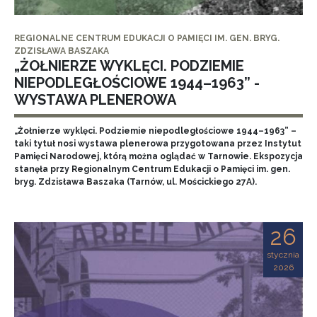
REGIONALNE CENTRUM EDUKACJI O PAMIĘCI IM. GEN. BRYG.
ZDZISŁAWA BASZAKA
„ŻOŁNIERZE WYKLĘCI. PODZIEMIE
NIEPODLEGŁOŚCIOWE 1944–1963” -
WYSTAWA PLENEROWA
„Żołnierze wyklęci. Podziemie niepodległościowe 1944–1963” –
taki tytuł nosi wystawa plenerowa przygotowana przez Instytut
Pamięci Narodowej, którą można oglądać w Tarnowie. Ekspozycja
stanęła przy Regionalnym Centrum Edukacji o Pamięci im. gen.
bryg. Zdzisława Baszaka (Tarnów, ul. Mościckiego 27A).
26
stycznia
2026