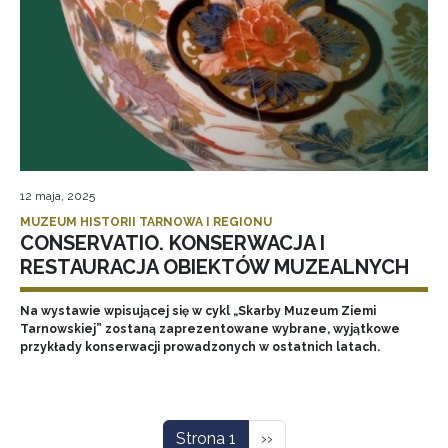
12 maja, 2025
MUZEUM HISTORII TARNOWA I REGIONU
CONSERVATIO. KONSERWACJA I
RESTAURACJA OBIEKTÓW MUZEALNYCH
Na wystawie wpisującej się w cykl „Skarby Muzeum Ziemi
Tarnowskiej” zostaną zaprezentowane wybrane, wyjątkowe
przykłady konserwacji prowadzonych w ostatnich latach.
Stronicowanie
Następna strona
Strona 1
››