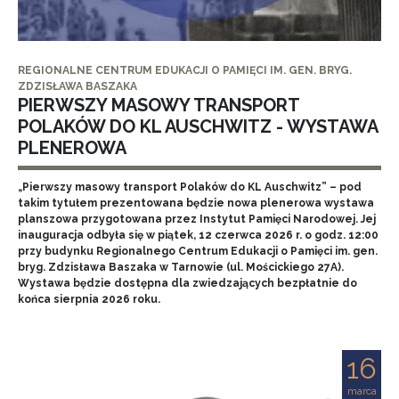
REGIONALNE CENTRUM EDUKACJI O PAMIĘCI IM. GEN. BRYG.
ZDZISŁAWA BASZAKA
PIERWSZY MASOWY TRANSPORT
POLAKÓW DO KL AUSCHWITZ - WYSTAWA
PLENEROWA
„Pierwszy masowy transport Polaków do KL Auschwitz” – pod
takim tytułem prezentowana będzie nowa plenerowa wystawa
planszowa przygotowana przez Instytut Pamięci Narodowej. Jej
inauguracja odbyła się w piątek, 12 czerwca 2026 r. o godz. 12:00
przy budynku Regionalnego Centrum Edukacji o Pamięci im. gen.
bryg. Zdzisława Baszaka w Tarnowie (ul. Mościckiego 27A).
Wystawa będzie dostępna dla zwiedzających bezpłatnie do
końca sierpnia 2026 roku.
16
marca