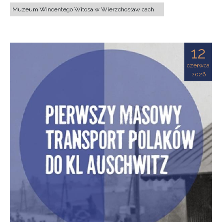
Muzeum Wincentego Witosa w Wierzchosławicach
12
czerwca
2026