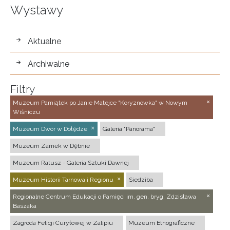
Wystawy
wystawy
Aktualne
Archiwalne
Filtry
Muzeum Pamiątek po Janie Matejce "Koryznówka" w Nowym
Wiśniczu
Muzeum Dwór w Dołędze
Galeria "Panorama"
Muzeum Zamek w Dębnie
Muzeum Ratusz - Galeria Sztuki Dawnej
Muzeum Historii Tarnowa i Regionu
Siedziba
Regionalne Centrum Edukacji o Pamięci im. gen. bryg. Zdzisława
Baszaka
Zagroda Felicji Curyłowej w Zalipiu
Muzeum Etnograficzne