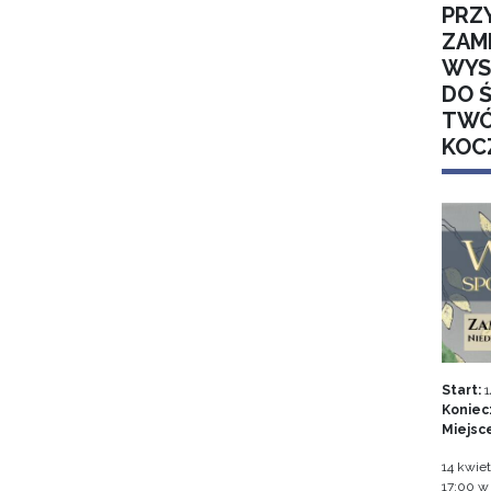
PRZ
ZAM
WYS
DO 
TWÓ
KOC
Start:
1
Koniec
Miejsc
14 kwiet
17:00 