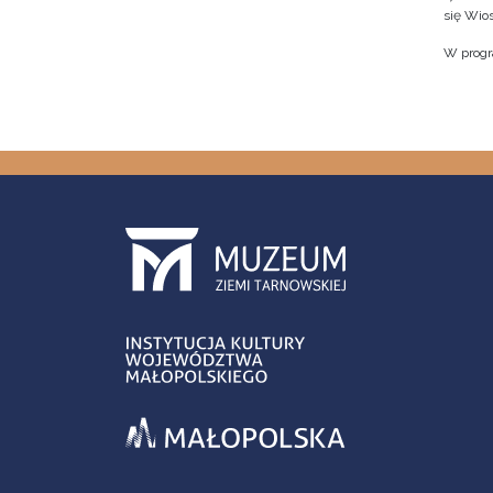
się Wio
W progr