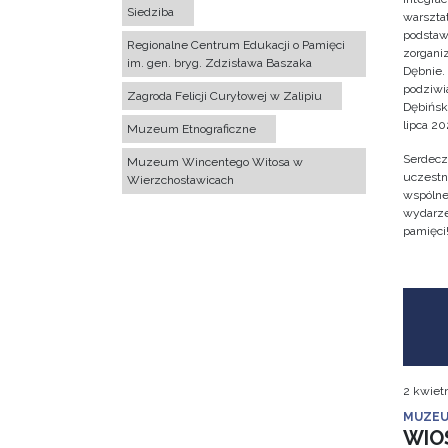
Siedziba
warsztat
podstaw
Regionalne Centrum Edukacji o Pamięci
zorgan
im. gen. bryg. Zdzisława Baszaka
Dębnie.
podziwi
Zagroda Felicji Curyłowej w Zalipiu
Dębińsk
lipca 202
Muzeum Etnograficzne
Serdecz
Muzeum Wincentego Witosa w
uczestn
Wierzchosławicach
wspólne 
wydarze
pamięci
2 kwiet
MUZEU
WIO