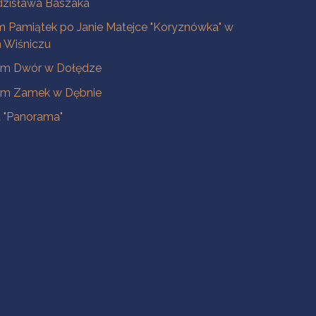
dzisława Baszaka
 Pamiątek po Janie Matejce "Koryznówka" w
Wiśniczu
m Dwór w Dołędze
m Zamek w Dębnie
a "Panorama"