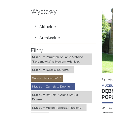
Wystawy
wystawy
Aktualne
Archiwalne
Filtry
Muzeum Pamiątek po Janie Matejce
"Koryznówka" w Nowym Wiśniczu
Muzeum Dwór w Dołędze
Galeria "Panorama"
23 maja
MUZEU
Muzeum Zamek w Dębnie
DĘB
Muzeum Ratusz - Galeria Sztuki
POP
Dawnej
Muzeum Historii Tarnowa i Regionu
W dniac
Integra