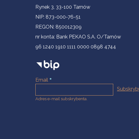
Informacje kontaktowe
Rynek 3, 33-100 Tarnów
NIP: 873-000-76-51
REGON: 850012309
nr konta: Bank PEKAO S.A. O/Tarnów
96 1240 1910 1111 0000 0898 4744
Email
Adres e-mail subskrybenta.