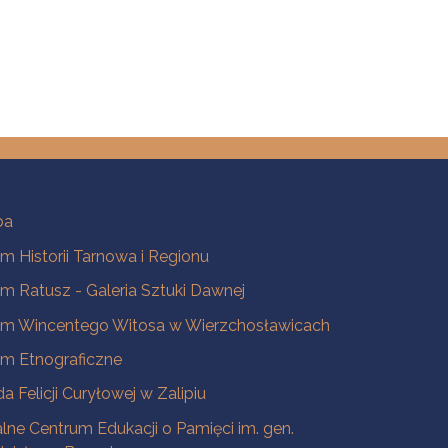
ba
 Historii Tarnowa i Regionu
 Ratusz - Galeria Sztuki Dawnej
m Wincentego Witosa w Wierzchosławicach
m Etnograficzne
a Felicji Curyłowej w Zalipiu
lne Centrum Edukacji o Pamięci im. gen.