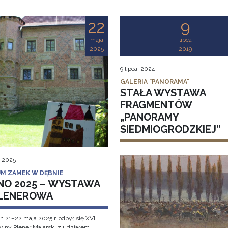
22
9
maja
lipca
2025
2019
9 lipca, 2024
GALERIA "PANORAMA"
STAŁA WYSTAWA
FRAGMENTÓW
„PANORAMY
SIEDMIOGRODZKIEJ”
, 2025
M ZAMEK W DĘBNIE
NO 2025 – WYSTAWA
LENEROWA
h 21–22 maja 2025 r. odbył się XVI
cyjny Plener Malarski z udziałem