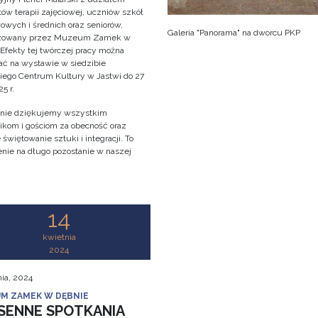
ów terapii zajęciowej, uczniów szkół
owych i średnich oraz seniorów,
Galeria "Panorama" na dworcu PKP
izowany przez Muzeum Zamek w
 Efekty tej twórczej pracy można
ać na wystawie w siedzibie
iego Centrum Kultury w Jastwi do 27
5 r.
nie dziękujemy wszystkim
ikom i gościom za obecność oraz
świętowanie sztuki i integracji. To
nie na długo pozostanie w naszej
!
14
kwietnia
2024
nia, 2024
M ZAMEK W DĘBNIE
SENNE SPOTKANIA