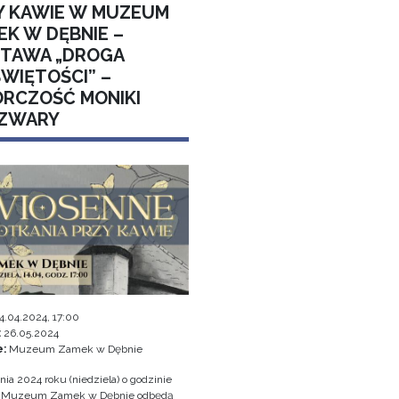
Y KAWIE W MUZEUM
EK W DĘBNIE –
TAWA „DROGA
ŚWIĘTOŚCI” –
RCZOŚĆ MONIKI
ZWARY
4.04.2024, 17:00
:
26.05.2024
e:
Muzeum Zamek w Dębnie
nia 2024 roku (niedziela) o godzinie
w Muzeum Zamek w Dębnie odbędą