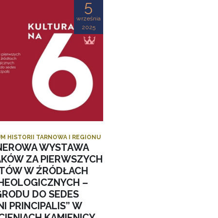
5
września
2025
M HISTORII TARNOWA I REGIONU
NEROWA WYSTAWA
AKÓW ZA PIERWSZYCH
STÓW W ŹRÓDŁACH
HEOLOGICZNYCH –
GRODU DO SEDES
I PRINCIPALIS” W
CIENIACH KAMIENICY