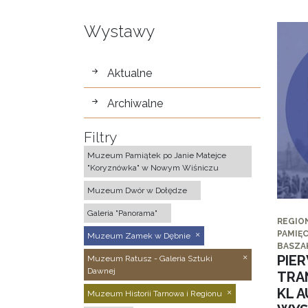
Wystawy
wystawy
Aktualne
Archiwalne
Filtry
Muzeum Pamiątek po Janie Matejce
"Koryznówka" w Nowym Wiśniczu
Muzeum Dwór w Dołędze
Galeria "Panorama"
REGIO
PAMIĘC
Muzeum Zamek w Dębnie
BASZA
PIE
Muzeum Ratusz - Galeria Sztuki
Dawnej
TRA
KL 
Muzeum Historii Tarnowa i Regionu