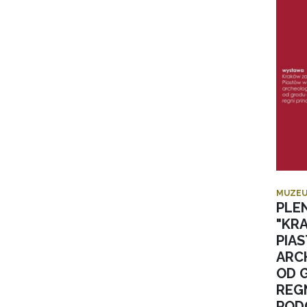
MUZEU
PLE
"KR
PIA
ARC
OD 
REGN
POD