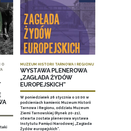
 O
MUZEUM HISTORII TARNOWA I REGIONU
WYSTAWA PLENEROWA
WA
„ZAGŁADA ŻYDÓW
.
EUROPEJSKICH”
E
W poniedziałek 26 stycznia o 10:00 w
WA
podcieniach kamienic Muzeum Historii
Tarnowa i Regionu, oddziału Muzeum
Ziemi Tarnowskiej (Rynek 20-21),
otwarta została plenerowa wystawa
Instytutu Pamięci Narodowej „Zagłada
taki
Żydów europejskich”.