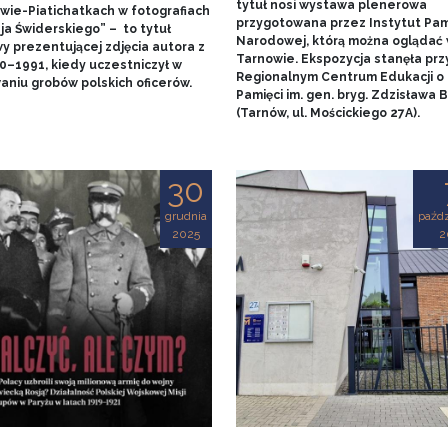
tytuł nosi wystawa plenerowa
wie-Piatichatkach w fotografiach
przygotowana przez Instytut Pam
ja Świderskiego” – to tytuł
Narodowej, którą można oglądać
y prezentującej zdjęcia autora z
Tarnowie. Ekspozycja stanęła prz
90–1991, kiedy uczestniczył w
Regionalnym Centrum Edukacji o
aniu grobów polskich oficerów.
Pamięci im. gen. bryg. Zdzisława
(Tarnów, ul. Mościckiego 27A).
30
grudnia
paźdz
2025
2