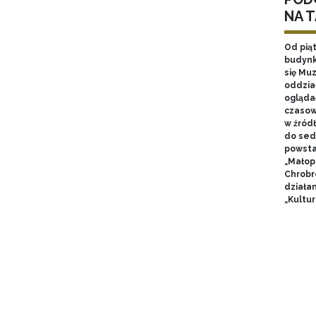
NA 
Od pią
budynk
się Mu
oddzia
ogląda
czasow
w źród
do sed
powsta
„Małop
Chrobr
działa
„Kultur
Stron