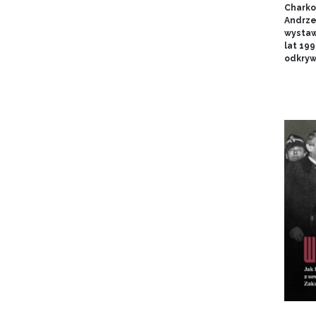
Charko
Andrze
wystaw
lat 19
odkryw