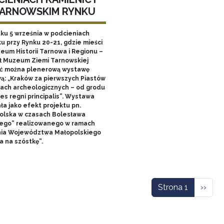
TARNOWSKIM RYNKU
tku 5 września w podcieniach
u przy Rynku 20-21, gdzie mieści
zeum Historii Tarnowa i Regionu –
ł Muzeum Ziemi Tarnowskiej
ć można plenerową wystawę
ą: „Kraków za pierwszych Piastów
łach archeologicznych – od grodu
es regni principalis”. Wystawa
ła jako efekt projektu pn.
olska w czasach Bolesława
ego” realizowanego w ramach
nia Województwa Małopolskiego
a na szóstkę”.
icowanie
Nastę
Strona 1
››