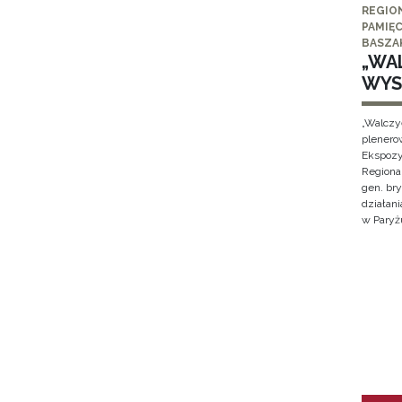
REGIO
PAMIĘC
BASZA
„WAL
WYS
„Walczy
plenero
Ekspozy
Regiona
gen. br
działan
w Paryżu