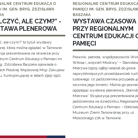
NALNE CENTRUM EDUKACJI O
REGIONALNE CENTRUM EDUKACJI
I IM. GEN. BRYG. ZDZISŁAWA
PAMIĘCI IM. GEN. BRYG. ZDZISŁA
KA
BASZAKA
CZYĆ, ALE CZYM?” -
WYSTAWA CZASOWA
TAWA PLENEROWA
PRZY REGIONALNYM
CENTRUM EDUKACJI 
PAMIĘCI
ć, ale czym?” to tytuł wystawy
wej, którą można oglądać w Tarnowie.
cja prezentowana na skwerze przy
Prawnik, patriota, współpracownik Wi
lnym Centrum Edukacji o Pamięci im.
Witosa i „więzień Moskwy” – Stanisła
yg. Zdzisława Baszaka opowiada o
Mierzwa (1905–1985) należał do grona
iach Polskiej Wojskowej Misji Zakupów
najwybitniejszych przedstawicieli ruc
, funkcjonującej w latach 1919–1921.
ludowego. 10 października przypada 4
rocznica jego śmierci. Można go pozna
oglądając wystawę plenerową „Stanis
Mierzwa”. Ekspozycja prezentowana je
października na dziedzińcu Regionaln
Centrum Edukacji o Pamięci – Oddzial
Muzeum Ziemi Tarnowskiej przy ul.
Mościckiego 27A w Tarnowie.