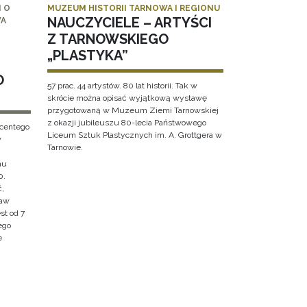
 O
MUZEUM HISTORII TARNOWA I REGIONU
NAUCZYCIELE – ARTYŚCI
WA
Z TARNOWSKIEGO
„PLASTYKA”
O
57 prac. 44 artystów. 80 lat historii. Tak w
skrócie można opisać wyjątkową wystawę
przygotowaną w Muzeum Ziemi Tarnowskiej
z okazji jubileuszu 80-lecia Państwowego
ncentego
Liceum Sztuk Plastycznych im. A. Grottgera w
w
Tarnowie.
hu
0.
ć,
ław
st od 7
ego
e