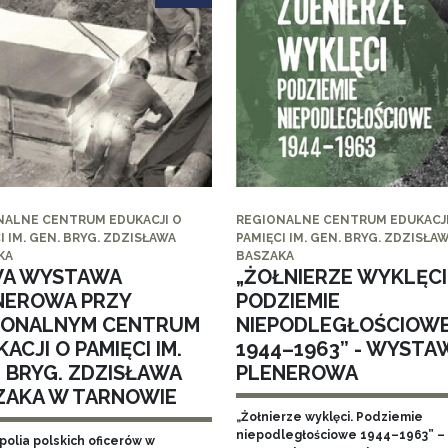
NALNE CENTRUM EDUKACJI O
REGIONALNE CENTRUM EDUKACJI
I IM. GEN. BRYG. ZDZISŁAWA
PAMIĘCI IM. GEN. BRYG. ZDZISŁA
KA
BASZAKA
A WYSTAWA
„ŻOŁNIERZE WYKLĘCI
NEROWA PRZY
PODZIEMIE
IONALNYM CENTRUM
NIEPODLEGŁOŚCIOW
ACJI O PAMIĘCI IM.
1944–1963” - WYSTA
. BRYG. ZDZISŁAWA
PLENEROWA
ZAKA W TARNOWIE
„Żołnierze wyklęci. Podziemie
niepodległościowe 1944–1963” – 
polia polskich oficerów w