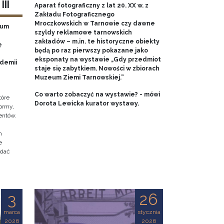
II
Aparat fotograficzny z lat 20. XX w. z
Zakładu Fotograficznego
Mroczkowskich w Tarnowie czy dawne
eum
szyldy reklamowe tarnowskich
zakładów – m.in. te historyczne obiekty
ę
będą po raz pierwszy pokazane jako
eksponaty na wystawie „Gdy przedmiot
ademii
staje się zabytkiem. Nowości w zbiorach
Muzeum Ziemi Tarnowskiej.”
Co warto zobaczyć na wystawie? - mówi
tóre
Dorota Lewicka kurator wystawy.
ormy,
entów.
h
e
adać
3
26
marca
stycznia
2026
2026