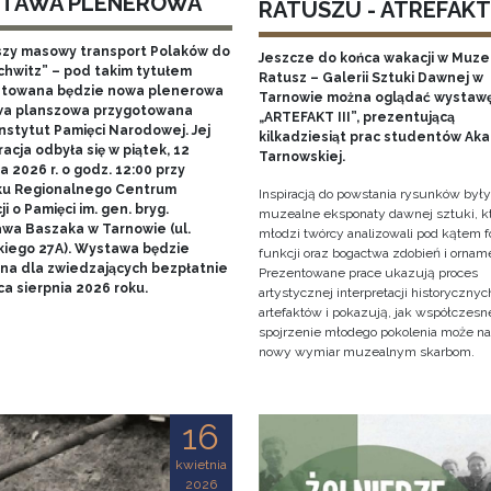
TAWA PLENEROWA
RATUSZU - ATREFAKT I
szy masowy transport Polaków do
Jeszcze do końca wakacji w Muz
chwitz” – pod takim tytułem
Ratusz – Galerii Sztuki Dawnej w
towana będzie nowa plenerowa
Tarnowie można oglądać wystaw
a planszowa przygotowana
„ARTEFAKT III”, prezentującą
nstytut Pamięci Narodowej. Jej
kilkadziesiąt prac studentów Ak
acja odbyła się w piątek, 12
Tarnowskiej.
 2026 r. o godz. 12:00 przy
u Regionalnego Centrum
Inspiracją do powstania rysunków były
i o Pamięci im. gen. bryg.
muzealne eksponaty dawnej sztuki, k
awa Baszaka w Tarnowie (ul.
młodzi twórcy analizowali pod kątem f
kiego 27A). Wystawa będzie
funkcji oraz bogactwa zdobień i ornam
na dla zwiedzających bezpłatnie
Prezentowane prace ukazują proces
a sierpnia 2026 roku.
artystycznej interpretacji historycznyc
artefaktów i pokazują, jak współczesn
spojrzenie młodego pokolenia może n
nowy wymiar muzealnym skarbom.
16
kwietnia
2026