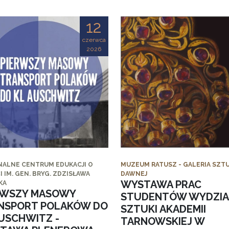
12
czerwca
2026
NALNE CENTRUM EDUKACJI O
MUZEUM RATUSZ - GALERIA SZTU
I IM. GEN. BRYG. ZDZISŁAWA
DAWNEJ
WYSTAWA PRAC
KA
RWSZY MASOWY
STUDENTÓW WYDZI
NSPORT POLAKÓW DO
SZTUKI AKADEMII
AUSCHWITZ -
TARNOWSKIEJ W