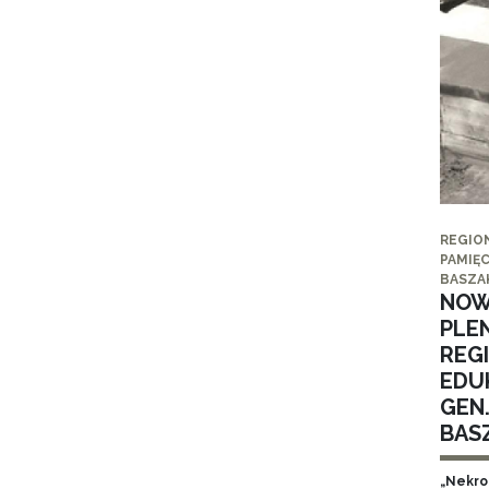
REGIO
PAMIĘC
BASZA
NOW
PLE
REG
EDUK
GEN
BAS
„Nekro