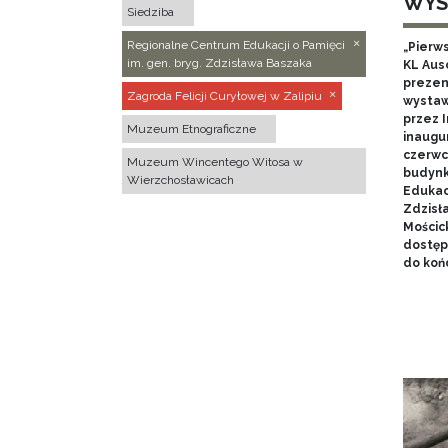
WYS
Siedziba
Regionalne Centrum Edukacji o Pamięci
„Pierw
im. gen. bryg. Zdzisława Baszaka
KL Aus
prezen
Zagroda Felicji Curyłowej w Zalipiu
wystaw
przez I
Muzeum Etnograficzne
inaugur
czerwca
Muzeum Wincentego Witosa w
budynk
Wierzchosławicach
Edukacj
Zdzisł
Mościc
dostęp
do końc