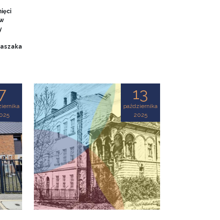
ięci
 w
y
 Baszaka
7
13
iernika
października
025
2025