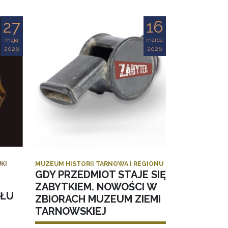
27
16
maja
marca
2026
2026
KI
MUZEUM HISTORII TARNOWA I REGIONU
GDY PRZEDMIOT STAJE SIĘ
ZABYTKIEM. NOWOŚCI W
AŁU
ZBIORACH MUZEUM ZIEMI
TARNOWSKIEJ