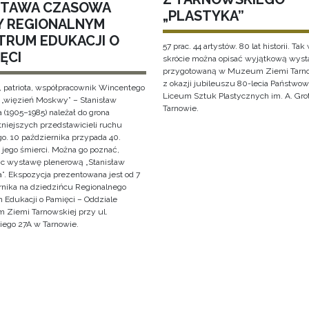
TAWA CZASOWA
„PLASTYKA”
Y REGIONALNYM
TRUM EDUKACJI O
57 prac. 44 artystów. 80 lat historii. Tak
ĘCI
skrócie można opisać wyjątkową wys
przygotowaną w Muzeum Ziemi Tarno
z okazji jubileuszu 80-lecia Państwo
, patriota, współpracownik Wincentego
Liceum Sztuk Plastycznych im. A. Gro
i „więzień Moskwy” – Stanisław
Tarnowie.
 (1905–1985) należał do grona
tniejszych przedstawicieli ruchu
o. 10 października przypada 40.
 jego śmierci. Można go poznać,
ąc wystawę plenerową „Stanisław
”. Ekspozycja prezentowana jest od 7
rnika na dziedzińcu Regionalnego
 Edukacji o Pamięci – Oddziale
Ziemi Tarnowskiej przy ul.
iego 27A w Tarnowie.