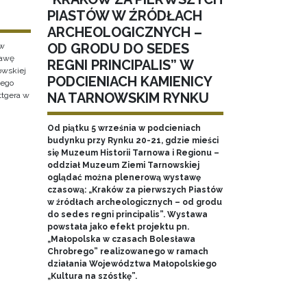
PIASTÓW W ŹRÓDŁACH
ARCHEOLOGICZNYCH –
OD GRODU DO SEDES
 w
tawę
REGNI PRINCIPALIS” W
wskiej
PODCIENIACH KAMIENICY
wego
NA TARNOWSKIM RYNKU
ttgera w
Od piątku 5 września w podcieniach
budynku przy Rynku 20-21, gdzie mieści
się Muzeum Historii Tarnowa i Regionu –
oddział Muzeum Ziemi Tarnowskiej
oglądać można plenerową wystawę
czasową: „Kraków za pierwszych Piastów
w źródłach archeologicznych – od grodu
do sedes regni principalis”. Wystawa
powstała jako efekt projektu pn.
„Małopolska w czasach Bolesława
Chrobrego” realizowanego w ramach
działania Województwa Małopolskiego
„Kultura na szóstkę”.