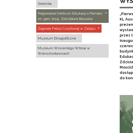
WYS
Siedziba
Regionalne Centrum Edukacji o Pamięci
„Pierw
im. gen. bryg. Zdzisława Baszaka
KL Aus
prezen
Zagroda Felicji Curyłowej w Zalipiu
wystaw
przez I
Muzeum Etnograficzne
inaugur
czerwca
Muzeum Wincentego Witosa w
budynk
Wierzchosławicach
Edukacj
Zdzisł
Mościc
dostęp
do końc