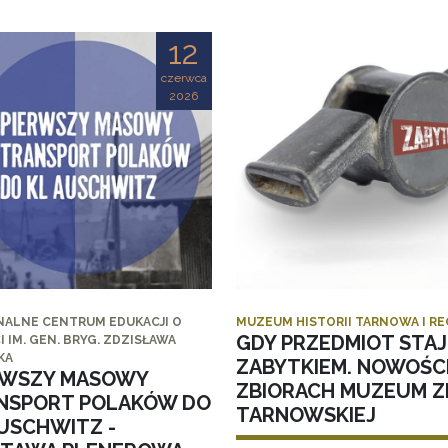
12
czerwca
2026
NALNE CENTRUM EDUKACJI O
MUZEUM HISTORII TARNOWA I R
GDY PRZEDMIOT STAJ
I IM. GEN. BRYG. ZDZISŁAWA
KA
ZABYTKIEM. NOWOŚC
RWSZY MASOWY
ZBIORACH MUZEUM ZI
NSPORT POLAKÓW DO
TARNOWSKIEJ
AUSCHWITZ -