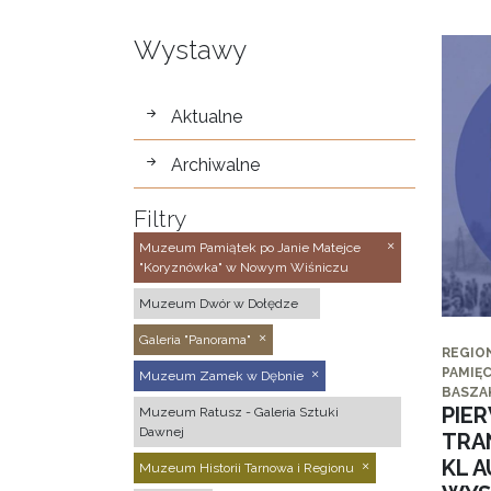
Wystawy
wystawy
Aktualne
Archiwalne
Filtry
Muzeum Pamiątek po Janie Matejce
"Koryznówka" w Nowym Wiśniczu
Muzeum Dwór w Dołędze
Galeria "Panorama"
REGIO
PAMIĘC
Muzeum Zamek w Dębnie
BASZA
PIE
Muzeum Ratusz - Galeria Sztuki
Dawnej
TRA
KL 
Muzeum Historii Tarnowa i Regionu