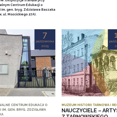
ie. Ekspozycja stanęła przy
alnym Centrum Edukacji o
 im. gen. bryg. Zdzisława Baszaka
, ul. Mościckiego 27A).
7
października
paźdz
2025
2
NALNE CENTRUM EDUKACJI O
MUZEUM HISTORII TARNOWA I R
NAUCZYCIELE – ARTY
I IM. GEN. BRYG. ZDZISŁAWA
KA
Z TARNOWSKIEGO