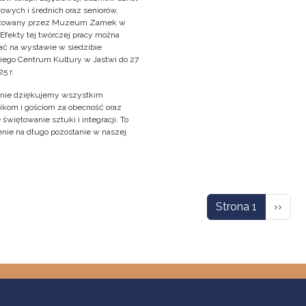
owych i średnich oraz seniorów,
izowany przez Muzeum Zamek w
 Efekty tej twórczej pracy można
ać na wystawie w siedzibie
iego Centrum Kultury w Jastwi do 27
5 r.
nie dziękujemy wszystkim
ikom i gościom za obecność oraz
świętowanie sztuki i integracji. To
nie na długo pozostanie w naszej
!
icowanie
Nastę
Strona 1
››