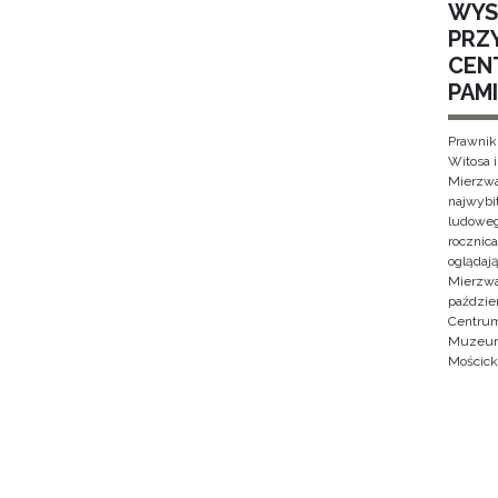
WYS
PRZ
CEN
PAMI
Prawnik
Witosa 
Mierzwa
najwybi
ludoweg
rocznica
oglądaj
Mierzwa
paździe
Centrum
Muzeum 
Mościck