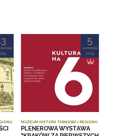
13
5
iernika
września
025
2025
EGIONU
MUZEUM HISTORII TARNOWA I REGIONU
ŚCI
PLENEROWA WYSTAWA
"KRAKÓW ZA PIERWSZYCH