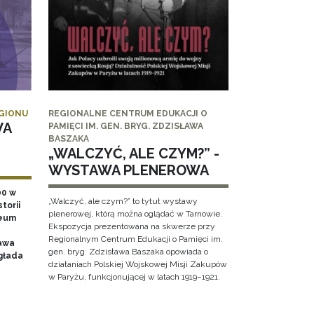
EGIONU
REGIONALNE CENTRUM EDUKACJI O
WA
PAMIĘCI IM. GEN. BRYG. ZDZISŁAWA
BASZAKA
„WALCZYĆ, ALE CZYM?” -
WYSTAWA PLENEROWA
00 w
„Walczyć, ale czym?” to tytuł wystawy
torii
plenerowej, którą można oglądać w Tarnowie.
zeum
Ekspozycja prezentowana na skwerze przy
Regionalnym Centrum Edukacji o Pamięci im.
awa
gen. bryg. Zdzisława Baszaka opowiada o
głada
działaniach Polskiej Wojskowej Misji Zakupów
w Paryżu, funkcjonującej w latach 1919–1921.