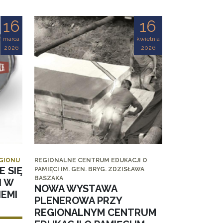
16
16
marca
kwietnia
2026
2026
EGIONU
REGIONALNE CENTRUM EDUKACJI O
E SIĘ
PAMIĘCI IM. GEN. BRYG. ZDZISŁAWA
BASZAKA
I W
NOWA WYSTAWA
EMI
PLENEROWA PRZY
REGIONALNYM CENTRUM