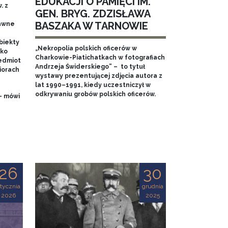
EDUKACJI O PAMIĘCI IM.
. z
GEN. BRYG. ZDZISŁAWA
BASZAKA W TARNOWIE
dawne
biekty
„Nekropolia polskich oficerów w
ako
Charkowie-Piatichatkach w fotografiach
edmiot
Andrzeja Świderskiego” – to tytuł
iorach
wystawy prezentującej zdjęcia autora z
lat 1990–1991, kiedy uczestniczył w
odkrywaniu grobów polskich oficerów.
- mówi
26
30
tycznia
grudnia
2026
2025