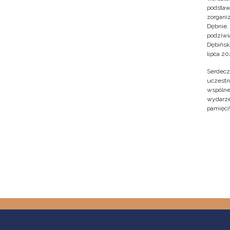
podstaw
zorgan
Dębnie.
podziwi
Dębińsk
lipca 202
Serdecz
uczestn
wspólne 
wydarze
pamięci
Stron