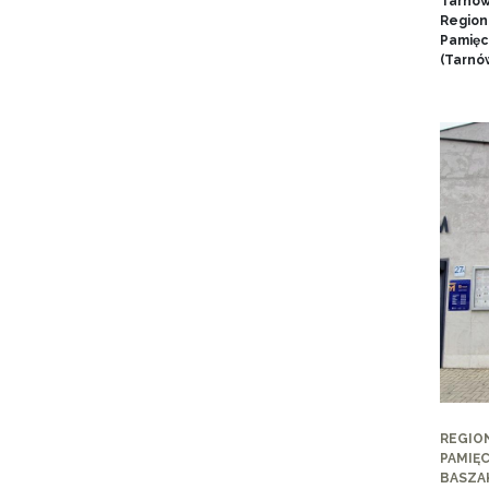
Tarnow
Region
Pamięci
(Tarnów
REGIO
PAMIĘC
BASZA