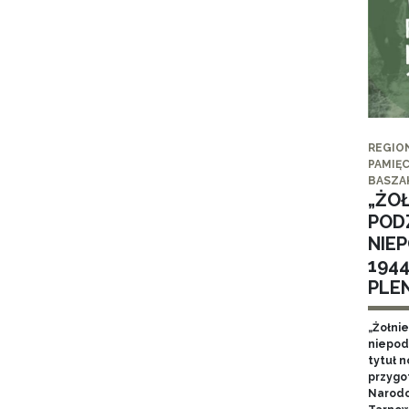
REGIO
PAMIĘC
BASZA
„ŻO
POD
NIE
194
PLE
„Żołni
niepod
tytuł 
przygo
Narodo