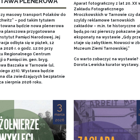
TAWA PLENEROWA
Aparat fotograficzny z lat 20. XX w
Zakładu Fotograficznego
szy masowy transport Polaków do
Mroczkowskich w Tarnowie czy 
chwitz” – pod takim tytułem
szyldy reklamowe tarnowskich
towana będzie nowa plenerowa
zakładów – m.in. te historyczne o
a planszowa przygotowana
będą po raz pierwszy pokazane j
nstytut Pamięci Narodowej. Jej
eksponaty na wystawie „Gdy prz
acja odbyła się w piątek, 12
staje się zabytkiem. Nowości w zb
 2026 r. o godz. 12:00 przy
Muzeum Ziemi Tarnowskiej.”
u Regionalnego Centrum
Co warto zobaczyć na wystawie? 
i o Pamięci im. gen. bryg.
Dorota Lewicka kurator wystawy.
awa Baszaka w Tarnowie (ul.
kiego 27A). Wystawa będzie
na dla zwiedzających bezpłatnie
a sierpnia 2026 roku.
3
marca
s
2026