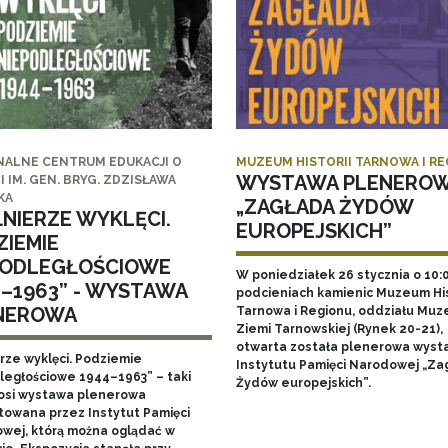
NALNE CENTRUM EDUKACJI O
MUZEUM HISTORII TARNOWA I R
WYSTAWA PLENERO
I IM. GEN. BRYG. ZDZISŁAWA
KA
„ZAGŁADA ŻYDÓW
ŁNIERZE WYKLĘCI.
EUROPEJSKICH”
ZIEMIE
PODLEGŁOŚCIOWE
W poniedziałek 26 stycznia o 10:
4–1963” - WYSTAWA
podcieniach kamienic Muzeum His
NEROWA
Tarnowa i Regionu, oddziału Mu
Ziemi Tarnowskiej (Rynek 20-21),
otwarta została plenerowa wyst
erze wyklęci. Podziemie
Instytutu Pamięci Narodowej „Za
ległościowe 1944–1963” – taki
Żydów europejskich”.
nosi wystawa plenerowa
towana przez Instytut Pamięci
wej, którą można oglądać w