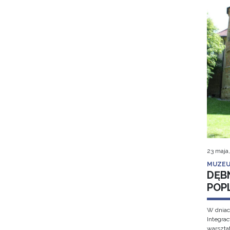
23 maja
MUZEU
DĘB
POP
W dniac
Integra
warsztat