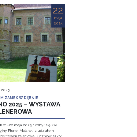
22
maja
2025
, 2025
M ZAMEK W DĘBNIE
NO 2025 – WYSTAWA
LENEROWA
h 21–22 maja 2025 r. odbył się XVI
cyjny Plener Malarski z udziałem
ów terapii zajęciowej, uczniów szkół