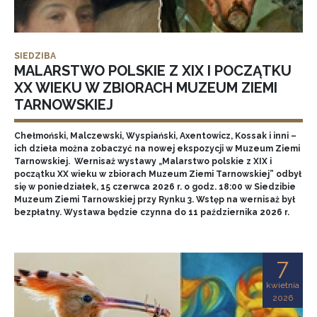
SIEDZIBA
MALARSTWO POLSKIE Z XIX I POCZĄTKU
XX WIEKU W ZBIORACH MUZEUM ZIEMI
TARNOWSKIEJ
Chełmoński, Malczewski, Wyspiański, Axentowicz, Kossak i inni –
ich dzieła można zobaczyć na nowej ekspozycji w Muzeum Ziemi
Tarnowskiej. Wernisaż wystawy „Malarstwo polskie z XIX i
początku XX wieku w zbiorach Muzeum Ziemi Tarnowskiej” odbył
się w poniedziałek, 15 czerwca 2026 r. o godz. 18:00 w Siedzibie
Muzeum Ziemi Tarnowskiej przy Rynku 3. Wstęp na wernisaż był
bezpłatny. Wystawa będzie czynna do 11 października 2026 r.
7
kwietnia
2026