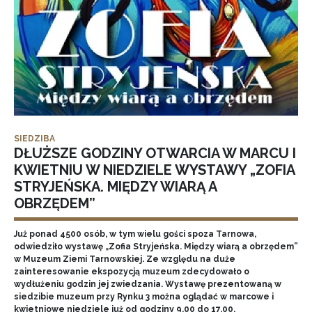
SIEDZIBA
DŁUŻSZE GODZINY OTWARCIA W MARCU I
KWIETNIU W NIEDZIELE WYSTAWY „ZOFIA
STRYJEŃSKA. MIĘDZY WIARĄ A
OBRZĘDEM”
Już ponad 4500 osób, w tym wielu gości spoza Tarnowa,
odwiedziło wystawę „Zofia Stryjeńska. Między wiarą a obrzędem”
w Muzeum Ziemi Tarnowskiej. Ze względu na duże
zainteresowanie ekspozycją muzeum zdecydowało o
wydłużeniu godzin jej zwiedzania. Wystawę prezentowaną w
siedzibie muzeum przy Rynku 3 można oglądać w marcowe i
kwietniowe niedziele już od godziny 9.00 do 17.00.