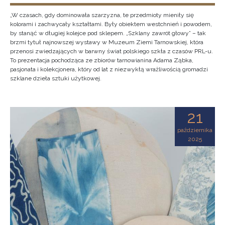
„W czasach, gdy dominowała szarzyzna, te przedmioty mieniły się
kolorami i zachwycały kształtami. Były obiektem westchnień i powodem,
by stanąć w długiej kolejce pod sklepem. „Szklany zawrót głowy” – tak
brzmi tytuł najnowszej wystawy w Muzeum Ziemi Tarnowskiej, która
przenosi zwiedzających w barwny świat polskiego szkła z czasów PRL-u.
To prezentacja pochodząca ze zbiorów tarnowianina Adama Ząbka,
pasjonata i kolekcjonera, który od lat z niezwykłą wrażliwością gromadzi
szklane dzieła sztuki użytkowej.
21
października
2025