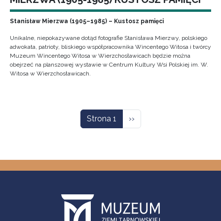
Stanisław Mierzwa (1905–1985) – Kustosz pamięci
Unikalne, niepokazywane dotąd fotografie Stanisława Mierzwy, polskiego
adwokata, patrioty, bliskiego współpracownika Wincentego Witosa i twórcy
Muzeum Wincentego Witosa w Wierzchosławicach będzie można
obejrzeć na planszowej wystawie w Centrum Kultury Wsi Polskiej im. W.
Witosa w Wierzchosławicach.
Stronicowanie
Następna strona
Strona 1
››