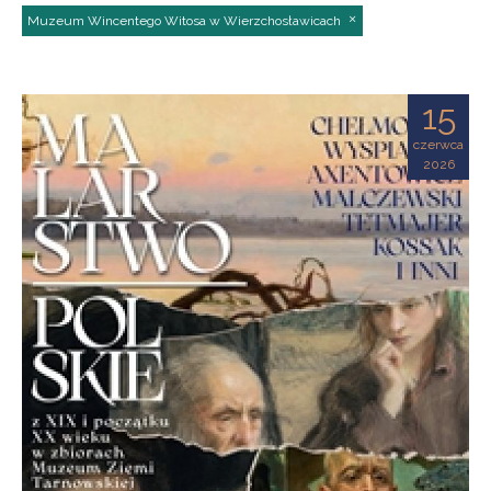
Muzeum Wincentego Witosa w Wierzchosławicach
15
czerwca
2026