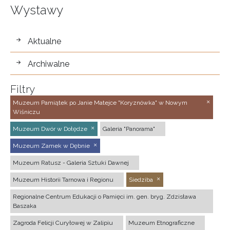
Wystawy
wystawy
Aktualne
Archiwalne
Filtry
Muzeum Pamiątek po Janie Matejce "Koryznówka" w Nowym
Wiśniczu
Muzeum Dwór w Dołędze
Galeria "Panorama"
Muzeum Zamek w Dębnie
Muzeum Ratusz - Galeria Sztuki Dawnej
Muzeum Historii Tarnowa i Regionu
Siedziba
Regionalne Centrum Edukacji o Pamięci im. gen. bryg. Zdzisława
Baszaka
Zagroda Felicji Curyłowej w Zalipiu
Muzeum Etnograficzne