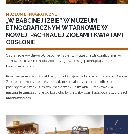
MUZEUM ETNOGRAFICZNE
„W BABCINEJ IZBIE” W MUZEUM
ETNOGRAFICZNYM W TARNOWIE W
NOWEJ, PACHNĄCEJ ZIOŁAMI I KWIATAMI
ODSŁONIE
Czy znacie wystawę „W babcinej izbie” w Muzeum Etnograficznym w
Tarnowie? Teraz możecie zobaczyć ją w nowej, pachnącej ziołami i
kwiatami odsłonie.
Przeniesiecie się w świat tradycji: od święcenia bukietów na Matki Boskiej
Zielnej po uroczyste dożynki. Jak przed laty 15 sierpnia plotło się
pachnące wiązanki z mięty, macierzanki, rumianku i makówek, a
następnie zanoszono je do kościoła, by chroniły dom i gospodarstwo przed
nieszczęściem.
7
października