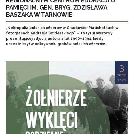
REGIONALNYM CENTRUM EDUKACJI O
PAMIĘCI IM. GEN. BRYG. ZDZISŁAWA
BASZAKA W TARNOWIE
„Nekropolia polskich oficerów w Charkowie-Piatichatkach w
fotografiach Andrzeja Świderskiego” – to tytuł wystawy
prezentującej zdjęcia autora z lat 1990–1991, kiedy
uczestniczył w odkrywaniu grobów polskich oficerów.
3
marca
2026