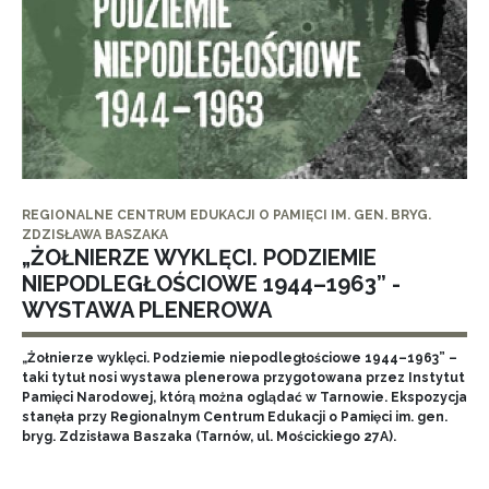
REGIONALNE CENTRUM EDUKACJI O PAMIĘCI IM. GEN. BRYG.
ZDZISŁAWA BASZAKA
„ŻOŁNIERZE WYKLĘCI. PODZIEMIE
NIEPODLEGŁOŚCIOWE 1944–1963” -
WYSTAWA PLENEROWA
„Żołnierze wyklęci. Podziemie niepodległościowe 1944–1963” –
taki tytuł nosi wystawa plenerowa przygotowana przez Instytut
Pamięci Narodowej, którą można oglądać w Tarnowie. Ekspozycja
stanęła przy Regionalnym Centrum Edukacji o Pamięci im. gen.
bryg. Zdzisława Baszaka (Tarnów, ul. Mościckiego 27A).