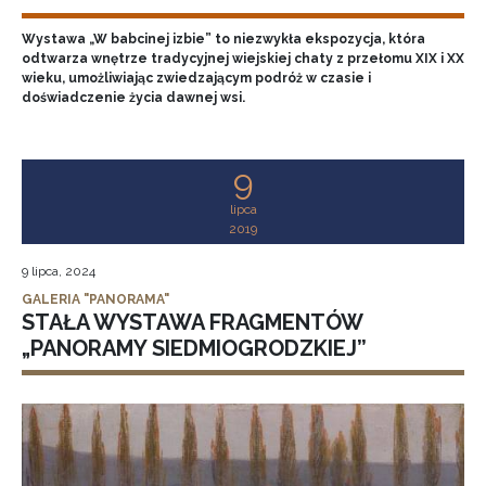
Wystawa „W babcinej izbie” to niezwykła ekspozycja, która
odtwarza wnętrze tradycyjnej wiejskiej chaty z przełomu XIX i XX
wieku, umożliwiając zwiedzającym podróż w czasie i
doświadczenie życia dawnej wsi.
9
lipca
2019
9 lipca, 2024
GALERIA "PANORAMA"
STAŁA WYSTAWA FRAGMENTÓW
„PANORAMY SIEDMIOGRODZKIEJ”