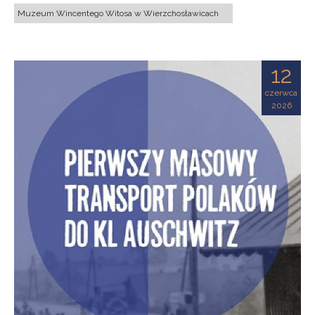
Muzeum Wincentego Witosa w Wierzchosławicach
12
czerwca
2026