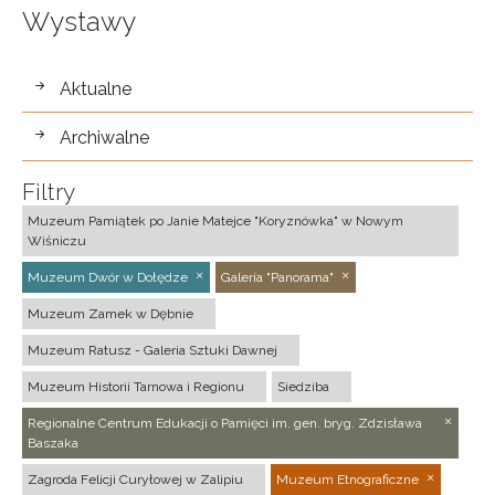
Wystawy
wystawy
Aktualne
Archiwalne
Filtry
Muzeum Pamiątek po Janie Matejce "Koryznówka" w Nowym
Wiśniczu
Muzeum Dwór w Dołędze
Galeria "Panorama"
Muzeum Zamek w Dębnie
Muzeum Ratusz - Galeria Sztuki Dawnej
Muzeum Historii Tarnowa i Regionu
Siedziba
Regionalne Centrum Edukacji o Pamięci im. gen. bryg. Zdzisława
Baszaka
Zagroda Felicji Curyłowej w Zalipiu
Muzeum Etnograficzne