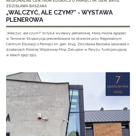
REGIONALNE CENTRUM EDUKACJI O PAMIĘCI IM. GEN. BRYG.
ZDZISŁAWA BASZAKA
„WALCZYĆ, ALE CZYM?” - WYSTAWA
PLENEROWA
„Walczyć, ale czym?” to tytuł wystawy plenerowej, którą można oglądać
w Tarnowie. Ekspozycja prezentowana na skwerze przy Regionalnym
Centrum Edukacji o Pamięci im. gen. bryg. Zdzisława Baszaka opowiada o
działaniach Polskiej Wojskowej Misji Zakupów w Paryżu, funkcjonującej
w latach 1919–1921.
7
października
2025