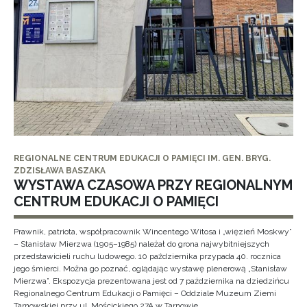
REGIONALNE CENTRUM EDUKACJI O PAMIĘCI IM. GEN. BRYG.
ZDZISŁAWA BASZAKA
WYSTAWA CZASOWA PRZY REGIONALNYM
CENTRUM EDUKACJI O PAMIĘCI
Prawnik, patriota, współpracownik Wincentego Witosa i „więzień Moskwy”
– Stanisław Mierzwa (1905–1985) należał do grona najwybitniejszych
przedstawicieli ruchu ludowego. 10 października przypada 40. rocznica
jego śmierci. Można go poznać, oglądając wystawę plenerową „Stanisław
Mierzwa”. Ekspozycja prezentowana jest od 7 października na dziedzińcu
Regionalnego Centrum Edukacji o Pamięci – Oddziale Muzeum Ziemi
Tarnowskiej przy ul. Mościckiego 27A w Tarnowie.