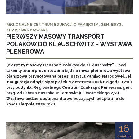
REGIONALNE CENTRUM EDUKACJI O PAMIĘCI IM. GEN. BRYG.
ZDZISŁAWA BASZAKA
PIERWSZY MASOWY TRANSPORT
POLAKÓW DO KL AUSCHWITZ - WYSTAWA
PLENEROWA
„Pierwszy masowy transport Polaków do KL Auschwitz” – pod
takim tytułem prezentowana będzie nowa plenerowa wystawa
planszowa przygotowana przez Instytut Pamięci Narodowej. Jej
inauguracja odbyła się w piątek, 12 czerwca 2026 r. o godz. 12:00
przy budynku Regionalnego Centrum Edukacji o Pamięci im. gen.
bryg. Zdzisława Baszaka w Tarnowie (ul. Mościckiego 27A).
Wystawa będzie dostępna dla zwiedzających bezpłatnie do
końca sierpnia 2026 roku.
16
kwietnia