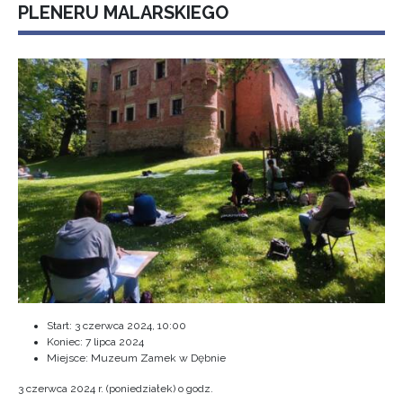
PLENERU MALARSKIEGO
Start:
3 czerwca 2024, 10:00
Koniec:
7 lipca 2024
Miejsce: Muzeum Zamek w Dębnie
3 czerwca 2024 r. (poniedziałek) o godz.