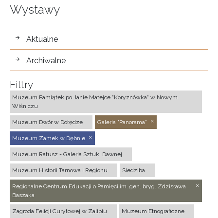
Wystawy
wystawy
Aktualne
Archiwalne
Filtry
Muzeum Pamiątek po Janie Matejce "Koryznówka" w Nowym
Wiśniczu
Muzeum Dwór w Dołędze
Galeria "Panorama"
Muzeum Zamek w Dębnie
Muzeum Ratusz - Galeria Sztuki Dawnej
Muzeum Historii Tarnowa i Regionu
Siedziba
Regionalne Centrum Edukacji o Pamięci im. gen. bryg. Zdzisława
Baszaka
Zagroda Felicji Curyłowej w Zalipiu
Muzeum Etnograficzne