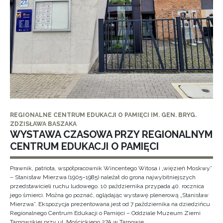
REGIONALNE CENTRUM EDUKACJI O PAMIĘCI IM. GEN. BRYG.
ZDZISŁAWA BASZAKA
WYSTAWA CZASOWA PRZY REGIONALNYM
CENTRUM EDUKACJI O PAMIĘCI
Prawnik, patriota, współpracownik Wincentego Witosa i „więzień Moskwy”
– Stanisław Mierzwa (1905–1985) należał do grona najwybitniejszych
przedstawicieli ruchu ludowego. 10 października przypada 40. rocznica
jego śmierci. Można go poznać, oglądając wystawę plenerową „Stanisław
Mierzwa”. Ekspozycja prezentowana jest od 7 października na dziedzińcu
Regionalnego Centrum Edukacji o Pamięci – Oddziale Muzeum Ziemi
Tarnowskiej przy ul. Mościckiego 27A w Tarnowie.