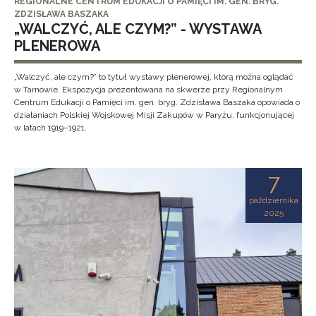
REGIONALNE CENTRUM EDUKACJI O PAMIĘCI IM. GEN. BRYG.
ZDZISŁAWA BASZAKA
„WALCZYĆ, ALE CZYM?” - WYSTAWA
PLENEROWA
„Walczyć, ale czym?” to tytuł wystawy plenerowej, którą można oglądać
w Tarnowie. Ekspozycja prezentowana na skwerze przy Regionalnym
Centrum Edukacji o Pamięci im. gen. bryg. Zdzisława Baszaka opowiada o
działaniach Polskiej Wojskowej Misji Zakupów w Paryżu, funkcjonującej
w latach 1919–1921.
7
października
2025