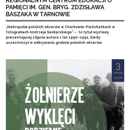
REGIONALNYM CENTRUM EDUKACJI O
PAMIĘCI IM. GEN. BRYG. ZDZISŁAWA
BASZAKA W TARNOWIE
„Nekropolia polskich oficerów w Charkowie-Piatichatkach w
fotografiach Andrzeja Świderskiego” – to tytuł wystawy
prezentującej zdjęcia autora z lat 1990–1991, kiedy
uczestniczył w odkrywaniu grobów polskich oficerów.
3
marca
2026