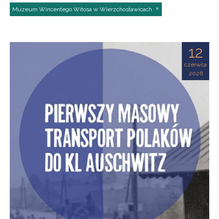
Muzeum Wincentego Witosa w Wierzchosławicach
12
czerwca
2026