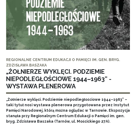
REGIONALNE CENTRUM EDUKACJI O PAMIĘCI IM. GEN. BRYG.
ZDZISŁAWA BASZAKA
„ŻOŁNIERZE WYKLĘCI. PODZIEMIE
NIEPODLEGŁOŚCIOWE 1944–1963” -
WYSTAWA PLENEROWA
„Żołnierze wyklęci. Podziemie niepodległościowe 1944–1963” –
taki tytuł nosi wystawa plenerowa przygotowana przez Instytut
Pamięci Narodowej, którą można oglądać w Tarnowie. Ekspozycja
stanęła przy Regionalnym Centrum Edukacji o Pamięci im. gen.
bryg. Zdzisława Baszaka (Tarnów, ul. Mościckiego 27A).