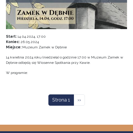
Start:
14.04.2024, 17:00
Koniec:
26.05.2024
Miejsce:
Muzeum Zamek w Dębnie
14 kwietnia 2024 roku (niedziela) o godzinie 17:00 w Muzeum Zamek w
Dębnie odbędą się Wiosenne Spotkania przy Kawie.
W programie:
Stronicowanie
Następna strona
Strona 1
››