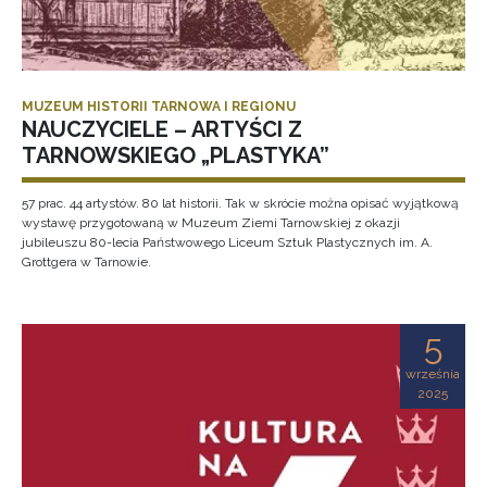
MUZEUM HISTORII TARNOWA I REGIONU
NAUCZYCIELE – ARTYŚCI Z
TARNOWSKIEGO „PLASTYKA”
57 prac. 44 artystów. 80 lat historii. Tak w skrócie można opisać wyjątkową
wystawę przygotowaną w Muzeum Ziemi Tarnowskiej z okazji
jubileuszu 80-lecia Państwowego Liceum Sztuk Plastycznych im. A.
Grottgera w Tarnowie.
5
września
2025