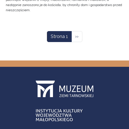
następnie zanoszono je do kościoła, by chroniły dom i gospodarstwo przed
nieszczęściem.
Stronicowanie
Następna strona
Strona 1
››