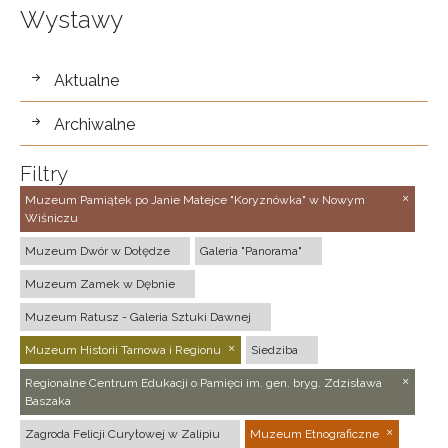
Wystawy
wystawy
Aktualne
Archiwalne
Filtry
Muzeum Pamiątek po Janie Matejce "Koryznówka" w Nowym
Wiśniczu
Muzeum Dwór w Dołędze
Galeria "Panorama"
Muzeum Zamek w Dębnie
Muzeum Ratusz - Galeria Sztuki Dawnej
Muzeum Historii Tarnowa i Regionu
Siedziba
Regionalne Centrum Edukacji o Pamięci im. gen. bryg. Zdzisława
Baszaka
Zagroda Felicji Curyłowej w Zalipiu
Muzeum Etnograficzne