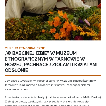
MUZEUM ETNOGRAFICZNE
„W BABCINEJ IZBIE” W MUZEUM
ETNOGRAFICZNYM W TARNOWIE W
NOWEJ, PACHNĄCEJ ZIOŁAMI I KWIATAMI
ODSŁONIE
Czy znacie wystawę „W babcinej izbie” w Muzeum Etnograficznym w
Tarnowie? Teraz możecie zobaczyć ją w nowej, pachnącej ziołami i
kwiatami odsłonie.
Przeniesiecie się w świat tradycji: od święcenia bukietów na Matki Boskiej
Zielnej po uroczyste dożynki. Jak przed laty 15 sierpnia plotło się
pachnące wiązanki z mięty, macierzanki, rumianku i makówek, a