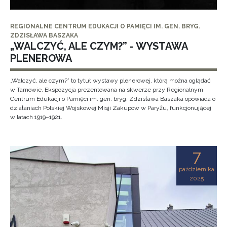
REGIONALNE CENTRUM EDUKACJI O PAMIĘCI IM. GEN. BRYG.
ZDZISŁAWA BASZAKA
„WALCZYĆ, ALE CZYM?” - WYSTAWA
PLENEROWA
„Walczyć, ale czym?” to tytuł wystawy plenerowej, którą można oglądać
w Tarnowie. Ekspozycja prezentowana na skwerze przy Regionalnym
Centrum Edukacji o Pamięci im. gen. bryg. Zdzisława Baszaka opowiada o
działaniach Polskiej Wojskowej Misji Zakupów w Paryżu, funkcjonującej
w latach 1919–1921.
7
października
2025