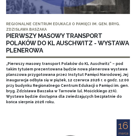
REGIONALNE CENTRUM EDUKACJI O PAMIĘCI IM. GEN. BRYG.
ZDZISŁAWA BASZAKA
PIERWSZY MASOWY TRANSPORT
POLAKÓW DO KL AUSCHWITZ - WYSTAWA
PLENEROWA
„Pierwszy masowy transport Polaków do KL Auschwitz” – pod
takim tytułem prezentowana będzie nowa plenerowa wystawa
planszowa przygotowana przez Instytut Pamięci Narodowej. Jej
inauguracja odbyła się w piątek, 12 czerwca 2026 r. o godz. 12:00
przy budynku Regionalnego Centrum Edukacji o Pamięci im. gen.
bryg. Zdzisława Baszaka w Tarnowie (ul. Mościckiego 27A).
Wystawa będzie dostępna dla zwiedzających bezpłatnie do
końca sierpnia 2026 roku.
16
marca