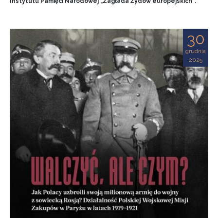
Instytutu Pamięci Narodowej „Zagłada Żydów europejskich”.
30
grudnia
2025