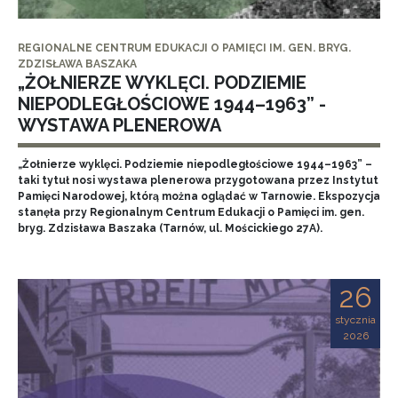
REGIONALNE CENTRUM EDUKACJI O PAMIĘCI IM. GEN. BRYG.
ZDZISŁAWA BASZAKA
„ŻOŁNIERZE WYKLĘCI. PODZIEMIE
NIEPODLEGŁOŚCIOWE 1944–1963” -
WYSTAWA PLENEROWA
„Żołnierze wyklęci. Podziemie niepodległościowe 1944–1963” –
taki tytuł nosi wystawa plenerowa przygotowana przez Instytut
Pamięci Narodowej, którą można oglądać w Tarnowie. Ekspozycja
stanęła przy Regionalnym Centrum Edukacji o Pamięci im. gen.
bryg. Zdzisława Baszaka (Tarnów, ul. Mościckiego 27A).
26
stycznia
2026