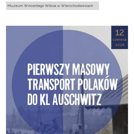
Muzeum Wincentego Witosa w Wierzchosławicach
12
czerwca
2026