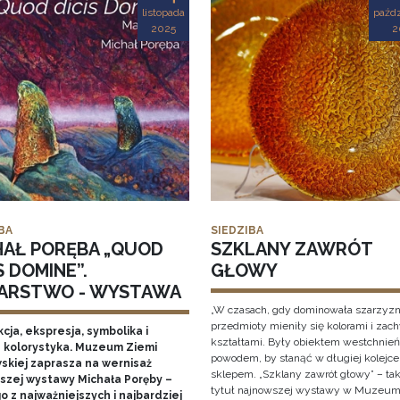
listopada
paźdz
2025
2
BA
SIEDZIBA
HAŁ PORĘBA „QUOD
SZKLANY ZAWRÓT
S DOMINE”.
GŁOWY
ARSTWO - WYSTAWA
„W czasach, gdy dominowała szarzyzn
przedmioty mieniły się kolorami i zac
cja, ekspresja, symbolika i
kształtami. Były obiektem westchnień
 kolorystyka. Muzeum Ziemi
powodem, by stanąć w długiej kolejce
skiej zaprasza na wernisaż
sklepem. „Szklany zawrót głowy” – ta
szej wystawy Michała Poręby –
tytuł najnowszej wystawy w Muzeum
 z najważniejszych i najbardziej