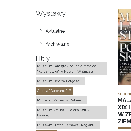
Wystawy
wystawy
Aktualne
Archiwalne
Filtry
Muzeum Pamiątek po Janie Matejce
"Koryznówka" w Nowym Wiśniczu
Muzeum Dwór w Dołędze
Galeria "Panorama"
SIEDZI
MAL
Muzeum Zamek w Dębnie
XIX 
Muzeum Ratusz - Galeria Sztuki
W Z
Dawnej
ZIE
Muzeum Historii Tarnowa i Regionu