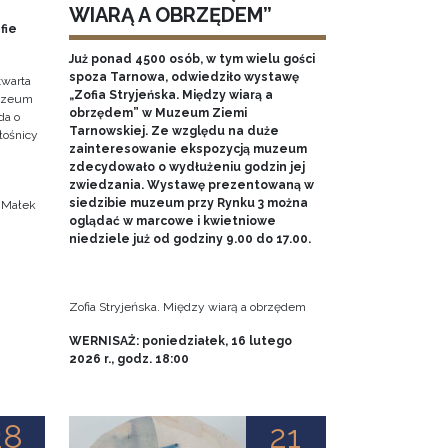
WIARĄ A OBRZĘDEM”
fie
Już ponad 4500 osób, w tym wielu gości
spoza Tarnowa, odwiedziło wystawę
twarta
„Zofia Stryjeńska. Między wiarą a
Muzeum
obrzędem” w Muzeum Ziemi
da o
Tarnowskiej. Ze względu na duże
iłośnicy
zainteresowanie ekspozycją muzeum
zdecydowało o wydłużeniu godzin jej
.
zwiedzania. Wystawę prezentowaną w
siedzibie muzeum przy Rynku 3 można
a Małek
oglądać w marcowe i kwietniowe
niedziele już od godziny 9.00 do 17.00.
Zofia Stryjeńska. Między wiarą a obrzędem
WERNISAŻ: poniedziałek, 16 lutego
2026 r., godz. 18:00
28
21