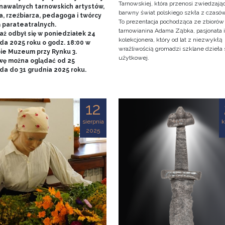
Tarnowskiej, która przenosi zwiedzaj
nawalnych tarnowskich artystów,
barwny świat polskiego szkła z czasó
a, rzeźbiarza, pedagoga i twórcy
To prezentacja pochodząca ze zbiorów
ń parateatralnych.
tarnowianina Adama Ząbka, pasjonata i
aż odbył się w poniedziałek 24
kolekcjonera, który od lat z niezwykłą
da 2025 roku o godz. 18:00 w
wrażliwością gromadzi szklane dzieła 
bie Muzeum przy Rynku 3.
użytkowej.
ę można oglądać od 25
ada do 31 grudnia 2025 roku.
12
sierpnia
k
2025