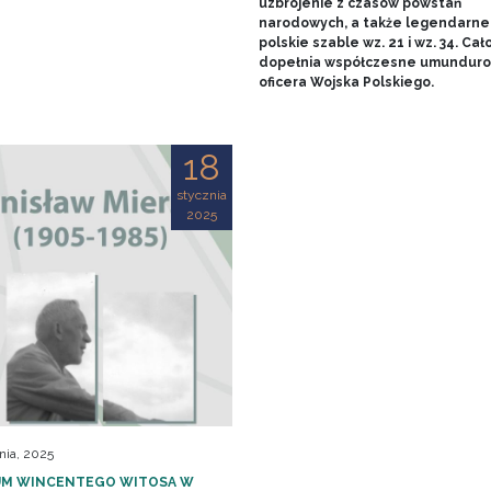
uzbrojenie z czasów powstań
narodowych, a także legendarne
polskie szable wz. 21 i wz. 34. Cał
dopełnia współczesne umundur
oficera Wojska Polskiego.
18
stycznia
2025
nia, 2025
M WINCENTEGO WITOSA W