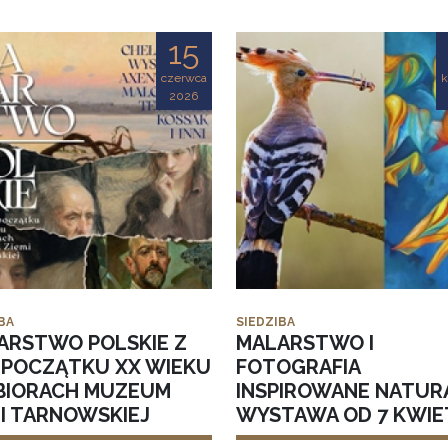
15
czerwca
k
2026
BA
SIEDZIBA
ARSTWO POLSKIE Z
MALARSTWO I
I POCZĄTKU XX WIEKU
FOTOGRAFIA
BIORACH MUZEUM
INSPIROWANE NATUR
MI TARNOWSKIEJ
WYSTAWA OD 7 KWIE