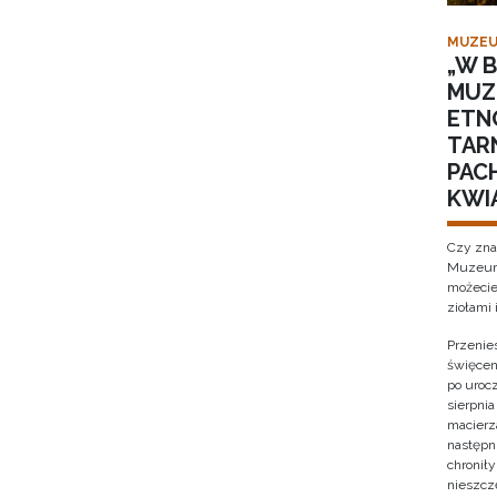
MUZEU
„W B
MUZ
ETN
TAR
PACH
KWI
Czy zna
Muzeum 
możecie
ziołami 
Przenies
święcen
po urocz
sierpnia
macierz
następni
chronił
nieszcz