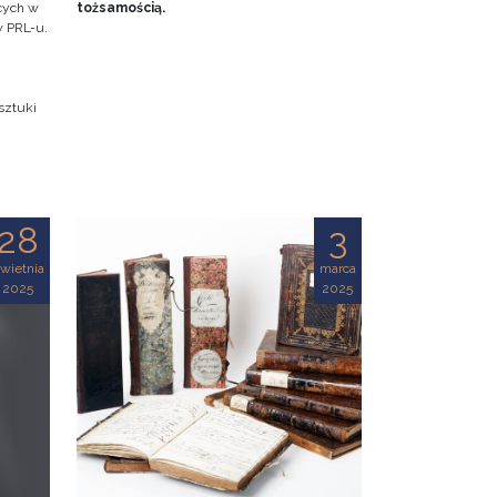
ących w
tożsamością.
w PRL-u.
sztuki
28
3
wietnia
marca
2025
2025