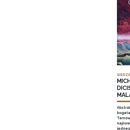
SIEDZI
MIC
DICI
MAL
Abstrak
bogata
Tarnow
najnow
jednego