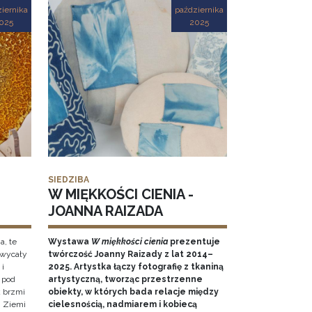
iernika
października
025
2025
SIEDZIBA
W MIĘKKOŚCI CIENIA -
JOANNA RAIZADA
a, te
Wystawa
W miękkości cienia
prezentuje
hwycały
twórczość Joanny Raizady z lat 2014–
 i
2025. Artystka łączy fotografię z tkaniną
 pod
artystyczną, tworząc przestrzenne
k brzmi
obiekty, w których bada relacje między
 Ziemi
cielesnością, nadmiarem i kobiecą