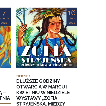
7
16
wietnia
lutego
2026
2026
SIEDZIBA
DŁUŻSZE GODZINY
OTWARCIA W MARCU I
Ą –
KWIETNIU W NIEDZIELE
TNIA
WYSTAWY „ZOFIA
STRYJEŃSKA. MIĘDZY