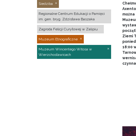
Chełmo
Siedziba
Axentow
Regionalne Centrum Edukacji o Pamięci
można 
im. gen. bryg. Zdzisława Baszaka
Muzeum
wystawy
Zagroda Felicji Curyłowej w Zalipiu
począt
Ziemi T
Muzeum Etnograficzne
poniedz
18:00 
Muzeum Wincentego Witosa w
Tarnow
Wierzchosławicach
wernis
czynna 