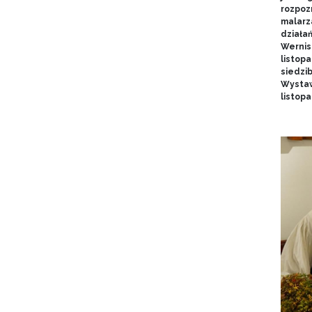
rozpoz
malarz
działa
Wernis
listopa
siedzi
Wystaw
listop