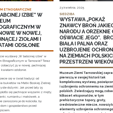
23 kwietnia, 2025
M ETNOGRAFICZNE
ABCINEJ IZBIE” W
SIEDZIBA
WYSTAWA „POKAŻ
EUM
ZNAWCY BROŃ JAKIE
OGRAFICZNYM W
NARODU A ORZEKNIE 
NOWIE W NOWEJ,
OŚWIACIE JEGO”. BR
NĄCEJ ZIOŁAMI I
BIAŁA I PALNA ORAZ
ATAMI ODSŁONIE
UZBROJENIE OCHRO
NA ZIEMIACH POLSKIC
cie wystawę „W babcinej izbie” w
PRZESTRZENI WIEKÓ
Etnograficznym w Tarnowie? Teraz
 zobaczyć ją w nowej, pachnącej
i kwiatami odsłonie.
Muzeum Ziemi Tarnowskiej zapra
pierwszą w swojej historii tak
iecie się w świat tradycji: od
kompleksową wystawę, poświęcon
ia bukietów na Matki Boskiej Zielnej
i uzbrojeniu ochronnemu na ziem
yste dożynki. Jak przed laty 15
polskich. Zwiedzający mogą zoba
 plotło się pachnące wiązanki z mięty,
kilkaset eksponatów, w tym
anki, rumianku i makówek, a
prehistoryczne topory, groty,
e zanoszono je do kościoła, by
średniowieczne miecze, nowożyt
y dom i gospodarstwo przed
elementy uzbrojenia ochronnego
ęściem.