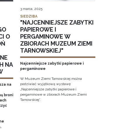
3 marca, 2025
SIEDZIBA
"NAJCENNIEJSZE ZABYTKI
GO
PAPIEROWE I
CI O
PERGAMINOWE W
OŃ
ZBIORACH MUZEUM ZIEMI
TARNOWSKIEJ"
NNE
H NA
Najcenniejsze zabytki papierowe i
pergaminowe
W
W Muzeum Ziemi Tarnowskiej można
podziwiać wyjątkową wystawę
sza na
„Najcenniejsze zabytki papierowe i
pergaminowe w zbiorach Muzeum Ziemi
ą broni
Tarnowskiej”.
iach
czyć
ne
,