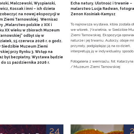
ński, Malczewski, Wyspiański,
Echa natury. Ulotność i trwanie –
icz, Kossak i inni – ich dzieła
malarstwo Lucja Radwan, fotogra
zobaczyć na nowej ekspozycji w
Zenon Kosiniak-Kamysz
 Ziemi Tarnowskiej. Wernisaż
To najnowsza wystawa, która została o
 „Malarstwo polskie z XIX i
we wtorek, 7 kwietnia, w Siedzibie 
ku XX wieku w zbiorach Muzeum
Ziemi Tarnowskiej. Ekspozycja opowia
arnowskiej” odbył się w
naturze i jej trwaniu. Autorzy, oboje m
iałek, 15 czerwca 2026 r. o godz.
przyrody, podglądając ją na co dzień,
w Siedzibie Muzeum Ziemi
interpretują ją w indywidualny sposób
skiej przy Rynku 3. Wstęp na
aż był bezpłatny. Wystawa będzie
Fotogaleria z wernisażu, fot: Katarzyn
do 11 października 2026 r.
/ Muzeum Ziemi Tarnowskiej
24