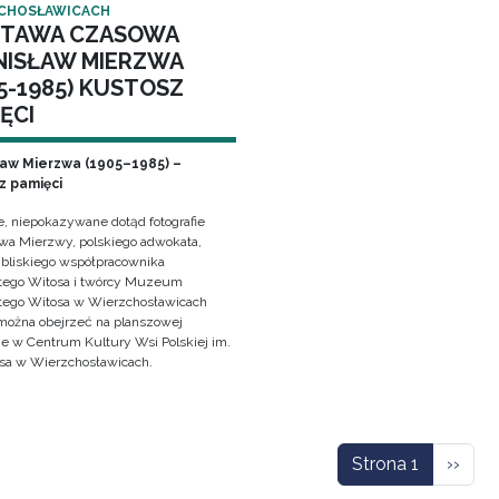
CHOSŁAWICACH
TAWA CZASOWA
NISŁAW MIERZWA
5-1985) KUSTOSZ
ĘCI
ław Mierzwa (1905–1985) –
z pamięci
e, niepokazywane dotąd fotografie
awa Mierzwy, polskiego adwokata,
, bliskiego współpracownika
ego Witosa i twórcy Muzeum
ego Witosa w Wierzchosławicach
można obejrzeć na planszowej
e w Centrum Kultury Wsi Polskiej im.
sa w Wierzchosławicach.
icowanie
Nastę
Strona 1
››