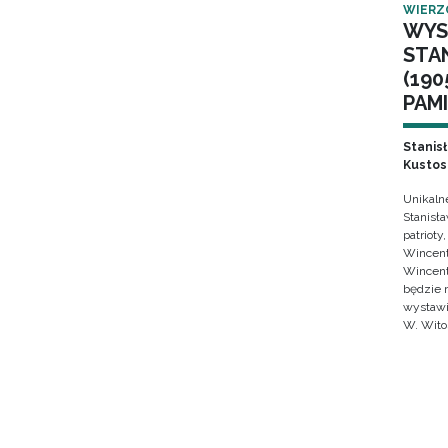
WIERZ
WYS
STA
(190
PAMI
Stanis
Kustos
Unikaln
Stanisł
patrioty
Wincent
Wincent
będzie 
wystawi
W. Wito
Stron