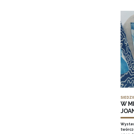
SIEDZI
W MI
JOA
Wysta
twórcz