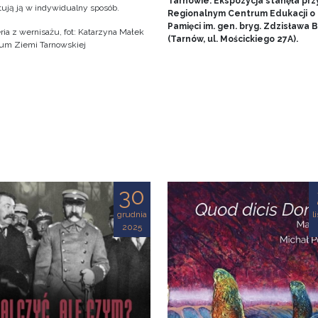
Tarnowie. Ekspozycja stanęła prz
tują ją w indywidualny sposób.
Regionalnym Centrum Edukacji o
Pamięci im. gen. bryg. Zdzisława
ria z wernisażu, fot: Katarzyna Małek
(Tarnów, ul. Mościckiego 27A).
m Ziemi Tarnowskiej
30
grudnia
l
2025