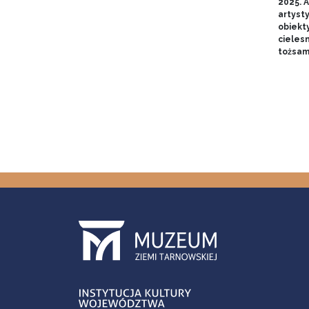
2025. A
artyst
obiekt
cieles
tożsam
Stron