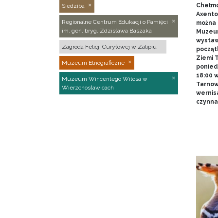
Chełmo
Siedziba
Axentow
Regionalne Centrum Edukacji o Pamięci
można 
im. gen. bryg. Zdzisława Baszaka
Muzeum
wystawy
Zagroda Felicji Curyłowej w Zalipiu
począt
Ziemi T
Muzeum Etnograficzne
poniedz
18:00 
Muzeum Wincentego Witosa w
Tarnow
Wierzchosławicach
wernis
czynna 