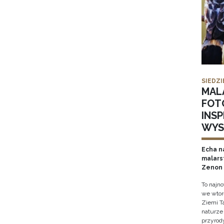
SIEDZI
MAL
FOT
INS
WYS
Echa na
malars
Zenon 
To najn
we wtor
Ziemi T
naturze 
przyrody