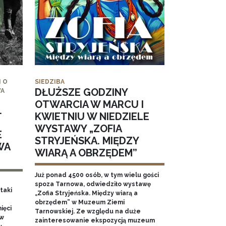
 O
SIEDZIBA
DŁUŻSZE GODZINY
WA
OTWARCIA W MARCU I
.
KWIETNIU W NIEDZIELE
WYSTAWY „ZOFIA
E
STRYJEŃSKA. MIĘDZY
WA
WIARĄ A OBRZĘDEM”
Już ponad 4500 osób, w tym wielu gości
spoza Tarnowa, odwiedziło wystawę
taki
„Zofia Stryjeńska. Między wiarą a
obrzędem” w Muzeum Ziemi
ięci
Tarnowskiej. Ze względu na duże
 w
zainteresowanie ekspozycją muzeum