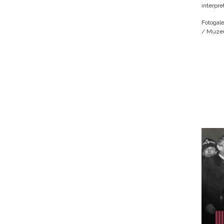
interpre
Fotogale
/ Muzeu