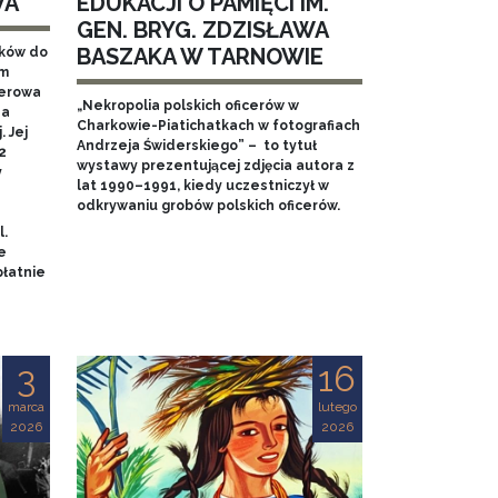
WA
EDUKACJI O PAMIĘCI IM.
GEN. BRYG. ZDZISŁAWA
BASZAKA W TARNOWIE
aków do
em
nerowa
„Nekropolia polskich oficerów w
na
Charkowie-Piatichatkach w fotografiach
 Jej
Andrzeja Świderskiego” – to tytuł
2
wystawy prezentującej zdjęcia autora z
y
lat 1990–1991, kiedy uczestniczył w
odkrywaniu grobów polskich oficerów.
l.
e
łatnie
3
16
marca
lutego
2026
2026