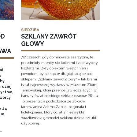
SIEDZIBA
OD
SZKLANY ZAWRÓT
GŁOWY
AWA
„W czasach, gdy dominowała szarzyzna, te
przedmioty mieniły się kolorami i zachwycały
kształtami. Były obiektem westchnień i
mi
powodem, by stanąć w długiej kolejce pod
ż
sklepem. „Szklany zawrót głowy” – tak brzmi
by –
tytuł najnowszej wystawy w Muzeum Ziemi
rdziej
Tarnowskiej, która przenosi zwiedzających w
ystów,
barwny świat polskiego szkła z czasów PRL-u.
twórcy
To prezentacja pochodząca ze zbiorów
tarnowianina Adama Ząbka, pasjonata i
k 24
kolekcjonera, który od lat z niezwykłą
0 w
wrażliwością gromadzi szklane dzieła sztuki
użytkowej.
u.