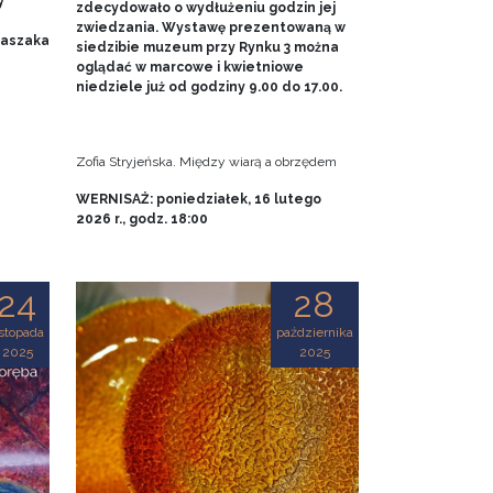
y
zdecydowało o wydłużeniu godzin jej
zwiedzania. Wystawę prezentowaną w
 Baszaka
siedzibie muzeum przy Rynku 3 można
oglądać w marcowe i kwietniowe
niedziele już od godziny 9.00 do 17.00.
Zofia Stryjeńska. Między wiarą a obrzędem
WERNISAŻ: poniedziałek, 16 lutego
2026 r., godz. 18:00
24
28
istopada
października
2025
2025