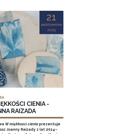
21
października
2025
BA
ĘKKOŚCI CIENIA -
NNA RAIZADA
wa
W miękkości cienia
prezentuje
ość Joanny Raizady z lat 2014–