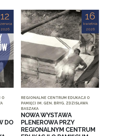
12
16
czerwca
kwietnia
2026
2026
 O
REGIONALNE CENTRUM EDUKACJI O
WA
PAMIĘCI IM. GEN. BRYG. ZDZISŁAWA
BASZAKA
NOWA WYSTAWA
W DO
PLENEROWA PRZY
REGIONALNYM CENTRUM