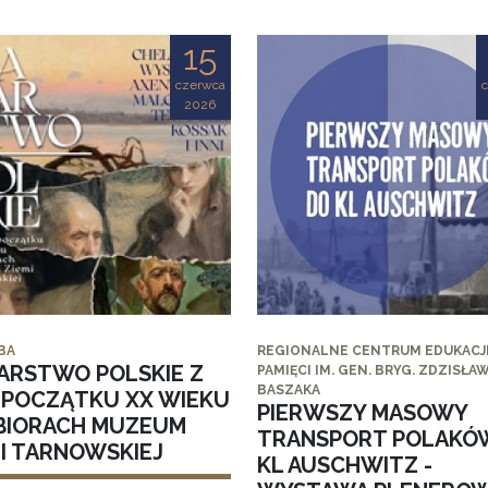
15
czerwca
2026
BA
REGIONALNE CENTRUM EDUKACJI
ARSTWO POLSKIE Z
PAMIĘCI IM. GEN. BRYG. ZDZISŁA
BASZAKA
I POCZĄTKU XX WIEKU
PIERWSZY MASOWY
BIORACH MUZEUM
TRANSPORT POLAKÓ
MI TARNOWSKIEJ
KL AUSCHWITZ -