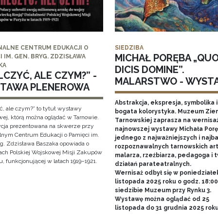
NALNE CENTRUM EDUKACJI O
SIEDZIBA
MICHAŁ PORĘBA „QU
I IM. GEN. BRYG. ZDZISŁAWA
KA
DICIS DOMINE”.
CZYĆ, ALE CZYM?” -
MALARSTWO - WYST
TAWA PLENEROWA
Abstrakcja, ekspresja, symbolika i
ć, ale czym?” to tytuł wystawy
bogata kolorystyka. Muzeum Zie
wej, którą można oglądać w Tarnowie.
Tarnowskiej zaprasza na wernisa
cja prezentowana na skwerze przy
najnowszej wystawy Michała Porę
lnym Centrum Edukacji o Pamięci im.
jednego z najważniejszych i najba
yg. Zdzisława Baszaka opowiada o
rozpoznawalnych tarnowskich art
iach Polskiej Wojskowej Misji Zakupów
malarza, rzeźbiarza, pedagoga i 
, funkcjonującej w latach 1919–1921.
działań parateatralnych.
Wernisaż odbył się w poniedziałe
listopada 2025 roku o godz. 18:0
siedzibie Muzeum przy Rynku 3.
Wystawę można oglądać od 25
listopada do 31 grudnia 2025 rok