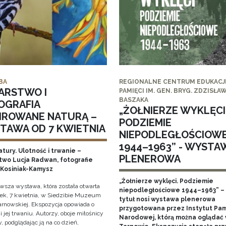
BA
REGIONALNE CENTRUM EDUKACJI
ARSTWO I
PAMIĘCI IM. GEN. BRYG. ZDZISŁA
BASZAKA
OGRAFIA
„ŻOŁNIERZE WYKLĘCI
PIROWANE NATURĄ –
PODZIEMIE
TAWA OD 7 KWIETNIA
NIEPODLEGŁOŚCIOW
1944–1963” - WYSTA
tury. Ulotność i trwanie –
PLENEROWA
two Lucja Radwan, fotografie
Kosiniak-Kamysz
„Żołnierze wyklęci. Podziemie
owsza wystawa, która została otwarta
niepodległościowe 1944–1963” – 
ek, 7 kwietnia, w Siedzibie Muzeum
tytuł nosi wystawa plenerowa
arnowskiej. Ekspozycja opowiada o
przygotowana przez Instytut Pam
i jej trwaniu. Autorzy, oboje miłośnicy
Narodowej, którą można oglądać
, podglądając ją na co dzień,