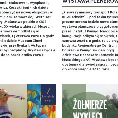
WYSTAWA PLENERO
ński, Malczewski, Wyspiański,
icz, Kossak i inni – ich dzieła
zobaczyć na nowej ekspozycji w
„Pierwszy masowy transport Pol
 Ziemi Tarnowskiej. Wernisaż
KL Auschwitz” – pod takim tytuł
 „Malarstwo polskie z XIX i
prezentowana będzie nowa ple
ku XX wieku w zbiorach Muzeum
wystawa planszowa przygotowa
arnowskiej” odbył się w
przez Instytut Pamięci Narodowej.
iałek, 15 czerwca 2026 r. o godz.
inauguracja odbyła się w piątek, 1
w Siedzibie Muzeum Ziemi
czerwca 2026 r. o godz. 12:00 prz
skiej przy Rynku 3. Wstęp na
budynku Regionalnego Centrum
aż był bezpłatny. Wystawa będzie
Edukacji o Pamięci im. gen. bryg.
do 11 października 2026 r.
Zdzisława Baszaka w Tarnowie (u
Mościckiego 27A). Wystawa będzi
dostępna dla zwiedzających bezp
do końca sierpnia 2026 roku.
7
kwietnia
2026