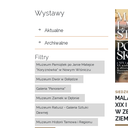
Wystawy
wystawy
Aktualne
Archiwalne
Filtry
Muzeum Pamiątek po Janie Matejce
"Koryznówka" w Nowym Wiśniczu
Muzeum Dwór w Dołędze
Galeria "Panorama"
SIEDZI
MAL
Muzeum Zamek w Dębnie
XIX 
Muzeum Ratusz - Galeria Sztuki
W Z
Dawnej
ZIE
Muzeum Historii Tarnowa i Regionu