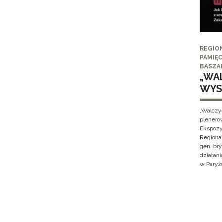
REGIO
PAMIĘC
BASZA
„WAL
WYS
„Walczy
plenero
Ekspozy
Regiona
gen. br
działan
w Paryżu