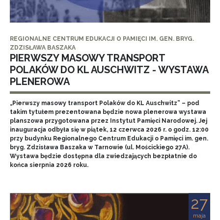
REGIONALNE CENTRUM EDUKACJI O PAMIĘCI IM. GEN. BRYG.
ZDZISŁAWA BASZAKA
PIERWSZY MASOWY TRANSPORT
POLAKÓW DO KL AUSCHWITZ - WYSTAWA
PLENEROWA
„Pierwszy masowy transport Polaków do KL Auschwitz” – pod
takim tytułem prezentowana będzie nowa plenerowa wystawa
planszowa przygotowana przez Instytut Pamięci Narodowej. Jej
inauguracja odbyła się w piątek, 12 czerwca 2026 r. o godz. 12:00
przy budynku Regionalnego Centrum Edukacji o Pamięci im. gen.
bryg. Zdzisława Baszaka w Tarnowie (ul. Mościckiego 27A).
Wystawa będzie dostępna dla zwiedzających bezpłatnie do
końca sierpnia 2026 roku.
27
maja