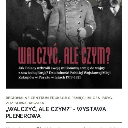
REGIONALNE CENTRUM EDUKACJI O PAMIĘCI IM. GEN. BRYG.
ZDZISŁAWA BASZAKA
„WALCZYĆ, ALE CZYM?” - WYSTAWA
PLENEROWA