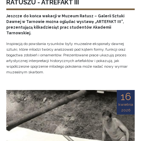
RATUSZU - ATREFAKT III
Jeszcze do końca wakacji w Muzeum Ratusz – Galerii Sztuki
Dawnej w Tarnowie można oglądać wystawę „ARTEFAKT III”,
prezentującą kilkadziesiąt prac studentów Akademii
Tarnowskiej.
Inspiracją do powstania rysunków były muzealne eksponaty dawnej
sztuki, które młodzi twórcy analizowali pod kątem formy, funkcji oraz
bogactwa zdobień i ornamentów. Prezentowane prace ukazują proces
artystycznej interpretacji historycznych artefaktów i pokazują, jak
współczesne spojrzenie młodego pokolenia może nadać nowy wymiar
muzealnym skarbom.
16
kwietnia
2026