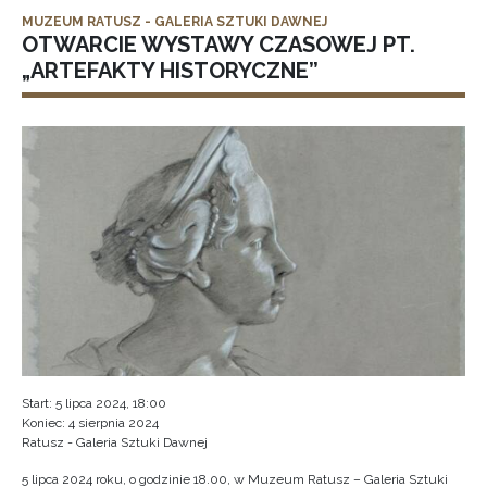
MUZEUM RATUSZ - GALERIA SZTUKI DAWNEJ
OTWARCIE WYSTAWY CZASOWEJ PT.
„ARTEFAKTY HISTORYCZNE”
Start: 5 lipca 2024, 18:00
Koniec: 4 sierpnia 2024
Ratusz - Galeria Sztuki Dawnej
5 lipca 2024 roku, o godzinie 18.00, w Muzeum Ratusz – Galeria Sztuki