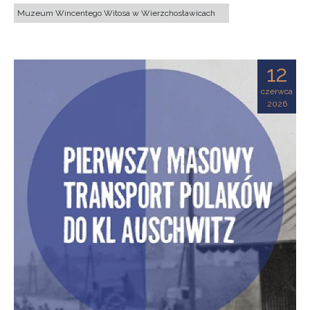
Muzeum Wincentego Witosa w Wierzchosławicach
12
czerwca
2026