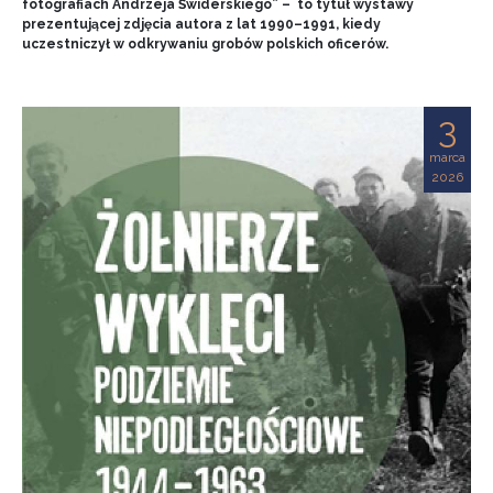
fotografiach Andrzeja Świderskiego” – to tytuł wystawy
prezentującej zdjęcia autora z lat 1990–1991, kiedy
uczestniczył w odkrywaniu grobów polskich oficerów.
3
marca
2026