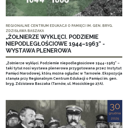
REGIONALNE CENTRUM EDUKACJI O PAMIĘCI IM. GEN. BRYG.
ZDZISŁAWA BASZAKA
„ŻOŁNIERZE WYKLĘCI. PODZIEMIE
NIEPODLEGŁOŚCIOWE 1944–1963” -
WYSTAWA PLENEROWA
„Żołnierze wyklęci. Podziemie niepodległościowe 1944–1963” –
taki tytuł nosi wystawa plenerowa przygotowana przez Instytut
Pamięci Narodowej, którą można oglądać w Tarnowie. Ekspozycja
stanęła przy Regionalnym Centrum Edukacji o Pamięci im. gen.
bryg. Zdzisława Baszaka (Tarnów, ul. Mościckiego 27A).
30
grudnia
2025