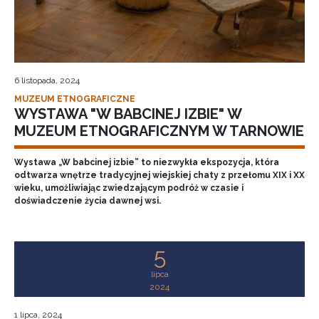
6 listopada, 2024
MUZEUM ETNOGRAFICZNE
WYSTAWA "W BABCINEJ IZBIE" W
MUZEUM ETNOGRAFICZNYM W TARNOWIE
Wystawa „W babcinej izbie” to niezwykła ekspozycja, która
odtwarza wnętrze tradycyjnej wiejskiej chaty z przełomu XIX i XX
wieku, umożliwiając zwiedzającym podróż w czasie i
doświadczenie życia dawnej wsi.
5
lipca
2024
1 lipca, 2024