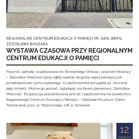
REGIONALNE CENTRUM EDUKACJI O PAMIĘCI IM. GEN. BRYG.
ZDZISŁAWA BASZAKA
WYSTAWA CZASOWA PRZY REGIONALNYM
CENTRUM EDUKACJI O PAMIĘCI
Prawnik, patriota, współpracownik Wincentego Witosa i „więzień Moskwy”
– Stanisław Mierzwa (1905–1985) należał do grona najwybitniejszych
przedstawicieli ruchu ludowego. 10 października przypada 40. rocznica
jego śmierci. Można go poznać, oglądając wystawę plenerową „Stanisław
Mierzwa”. Ekspozycja prezentowana jest od 7 października na dziedzińcu
Regionalnego Centrum Edukacji o Pamięci – Oddziale Muzeum Ziemi
Tarnowskiej przy ul. Mościckiego 27A w Tarnowie.
12
sierpnia