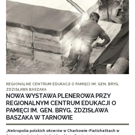
REGIONALNE CENTRUM EDUKACJI O PAMIĘCI IM. GEN. BRYG.
ZDZISŁAWA BASZAKA
NOWA WYSTAWA PLENEROWA PRZY
REGIONALNYM CENTRUM EDUKACJI O
PAMIĘCI IM. GEN. BRYG. ZDZISŁAWA
BASZAKA W TARNOWIE
„Nekropolia polskich oficerów w Charkowie-Piatichatkach w