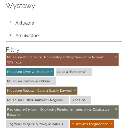
Wystawy
wystawy
Aktualne
Archiwalne
Filtry
Muzeum Pamiątek po Janie Matejce "Koryznówka" w Nowym
Wiśniczu
Muzeum Dwór w Dołędze
Galeria "Panorama"
Muzeum Zamek w Dębnie
Muzeum Ratusz - Galeria Sztuki Dawnej
Muzeum Historii Tarnowa i Regionu
Siedziba
Regionalne Centrum Edukacji o Pamięci im. gen. bryg. Zdzisława
Baszaka
Zagroda Felicji Curyłowej w Zalipiu
Muzeum Etnograficzne