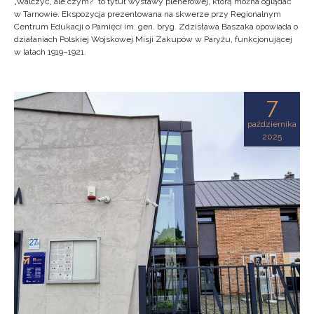
„Walczyć, ale czym?” to tytuł wystawy plenerowej, którą można oglądać
w Tarnowie. Ekspozycja prezentowana na skwerze przy Regionalnym
Centrum Edukacji o Pamięci im. gen. bryg. Zdzisława Baszaka opowiada o
działaniach Polskiej Wojskowej Misji Zakupów w Paryżu, funkcjonującej
w latach 1919–1921.
7
października
2025