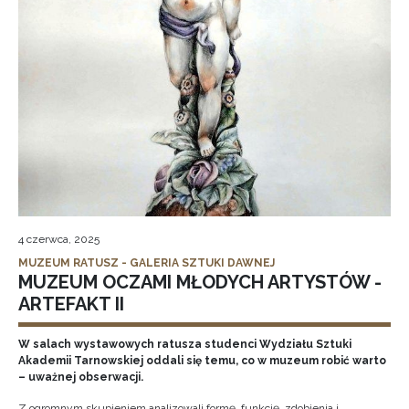
4 czerwca, 2025
MUZEUM RATUSZ - GALERIA SZTUKI DAWNEJ
MUZEUM OCZAMI MŁODYCH ARTYSTÓW -
ARTEFAKT II
W salach wystawowych ratusza studenci Wydziału Sztuki
Akademii Tarnowskiej oddali się temu, co w muzeum robić warto
– uważnej obserwacji.
Z ogromnym skupieniem analizowali formę, funkcję, zdobienia i