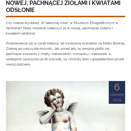
NOWEJ, PACHNĄCEJ ZIOŁAMI I KWIATAMI
ODSŁONIE
Czy znacie wystawę „W babcinej izbie” w Muzeum Etnograficznym w
Tarnowie? Teraz możecie zobaczyć ją w nowej, pachnącej ziołami i
kwiatami odsłonie.
Przeniesiecie się w świat tradycji: od święcenia bukietów na Matki Boskiej
Zielnej po uroczyste dożynki. Jak przed laty 15 sierpnia plotło się
pachnące wiązanki z mięty, macierzanki, rumianku i makówek, a
następnie zanoszono je do kościoła, by chroniły dom i gospodarstwo przed
nieszczęściem.
6
czerwca
2025