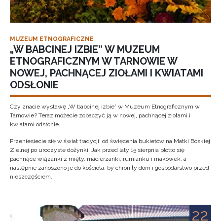
MUZEUM ETNOGRAFICZNE
„W BABCINEJ IZBIE” W MUZEUM
ETNOGRAFICZNYM W TARNOWIE W
NOWEJ, PACHNĄCEJ ZIOŁAMI I KWIATAMI
ODSŁONIE
Czy znacie wystawę „W babcinej izbie” w Muzeum Etnograficznym w
Tarnowie? Teraz możecie zobaczyć ją w nowej, pachnącej ziołami i
kwiatami odsłonie.
Przeniesiecie się w świat tradycji: od święcenia bukietów na Matki Boskiej
Zielnej po uroczyste dożynki. Jak przed laty 15 sierpnia plotło się
pachnące wiązanki z mięty, macierzanki, rumianku i makówek, a
następnie zanoszono je do kościoła, by chroniły dom i gospodarstwo przed
nieszczęściem.
22