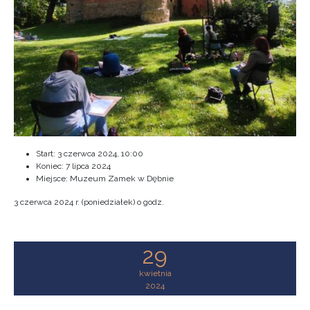
Start:
3 czerwca 2024, 10:00
Koniec:
7 lipca 2024
Miejsce: Muzeum Zamek w Dębnie
3 czerwca 2024 r. (poniedziałek) o godz.
29
kwietnia
2024