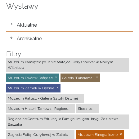
Wystawy
wystawy
Aktualne
Archiwalne
Filtry
Muzeum Pamiątek po Janie Matejce "Koryznówka" w Nowym
Wiśniczu
Muzeum Dwór w Dołędze
Galeria "Panorama"
Muzeum Zamek w Dębnie
Muzeum Ratusz - Galeria Sztuki Dawnej
Muzeum Historii Tarnowa i Regionu
Siedziba
Regionalne Centrum Edukacji o Pamięci im. gen. bryg. Zdzisława
Baszaka
Zagroda Felicji Curyłowej w Zalipiu
Muzeum Etnograficzne