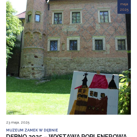
maja
2025
23 maja, 2025
MUZEUM ZAMEK W DĘBNIE
DĘBNO 2025 – WYSTAWA POPLENEROWA