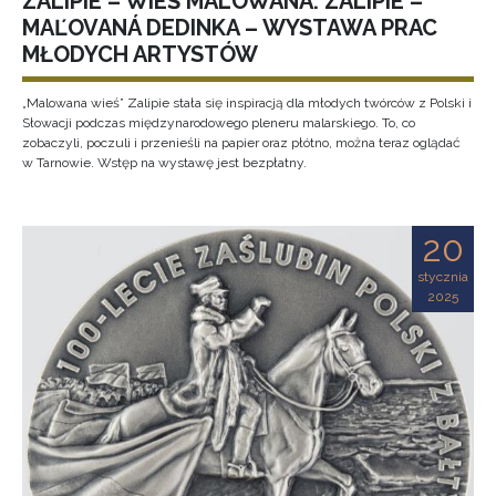
ZALIPIE – WIEŚ MALOWANA. ZALIPIE –
MAĽOVANÁ DEDINKA – WYSTAWA PRAC
MŁODYCH ARTYSTÓW
„Malowana wieś” Zalipie stała się inspiracją dla młodych twórców z Polski i
Słowacji podczas międzynarodowego pleneru malarskiego. To, co
zobaczyli, poczuli i przenieśli na papier oraz płótno, można teraz oglądać
w Tarnowie. Wstęp na wystawę jest bezpłatny.
20
stycznia
2025