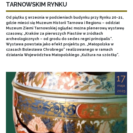
TARNOWSKIM RYNKU
Od piątku 5 września w podcieniach budynku przy Rynku 20-21,
gdzie mieści się Muzeum Historii Tarnowa i Regionu – oddział
Muzeum Ziemi Tarnowskiej oglądać można plenerową wystawę
czasową: „Kraków za pierwszych Piastów w źródłach
archeologicznych – od grodu do sedes regni principalis”.
Wystawa powstała jako efekt projektu pn. „Małopolska w
czasach Bolesława Chrobrego” realizowanego w ramach
działania Województwa Małopolskiego „Kultura na szóstkę”.
17
maja
2025