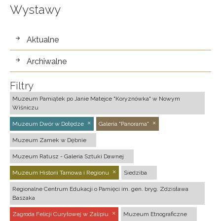
Wystawy
wystawy
Aktualne
Archiwalne
Filtry
Muzeum Pamiątek po Janie Matejce "Koryznówka" w Nowym
Wiśniczu
Muzeum Dwór w Dołędze
Galeria "Panorama"
Muzeum Zamek w Dębnie
Muzeum Ratusz - Galeria Sztuki Dawnej
Muzeum Historii Tarnowa i Regionu
Siedziba
Regionalne Centrum Edukacji o Pamięci im. gen. bryg. Zdzisława
Baszaka
Zagroda Felicji Curyłowej w Zalipiu
Muzeum Etnograficzne