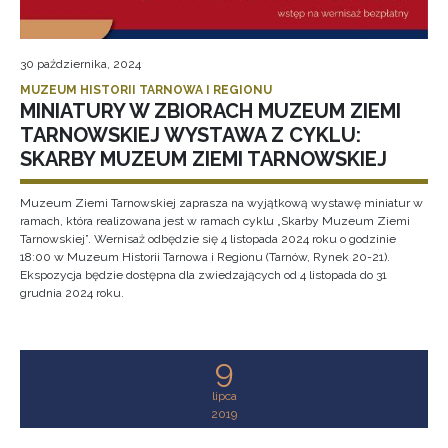
30 października, 2024
MUZEUM HISTORII TARNOWA I REGIONU
MINIATURY W ZBIORACH MUZEUM ZIEMI
TARNOWSKIEJ WYSTAWA Z CYKLU:
SKARBY MUZEUM ZIEMI TARNOWSKIEJ
Muzeum Ziemi Tarnowskiej zaprasza na wyjątkową wystawę miniatur w
ramach, która realizowana jest w ramach cyklu „Skarby Muzeum Ziemi
Tarnowskiej”. Wernisaż odbędzie się 4 listopada 2024 roku o godzinie
18:00 w Muzeum Historii Tarnowa i Regionu (Tarnów, Rynek 20-21).
Ekspozycja będzie dostępna dla zwiedzających od 4 listopada do 31
grudnia 2024 roku.
9
lipca
2019