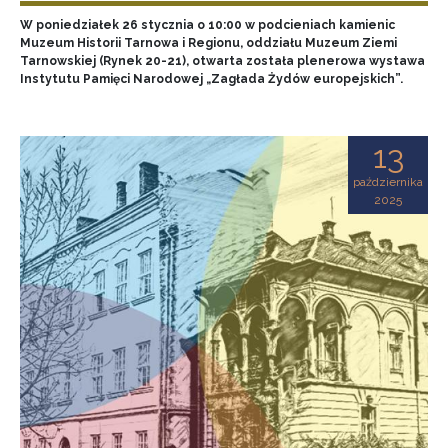
W poniedziałek 26 stycznia o 10:00 w podcieniach kamienic
Muzeum Historii Tarnowa i Regionu, oddziału Muzeum Ziemi
Tarnowskiej (Rynek 20-21), otwarta została plenerowa wystawa
Instytutu Pamięci Narodowej „Zagłada Żydów europejskich”.
13
października
2025