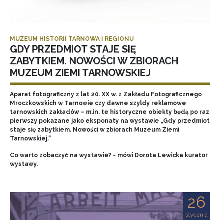
MUZEUM HISTORII TARNOWA I REGIONU
GDY PRZEDMIOT STAJE SIĘ
ZABYTKIEM. NOWOŚCI W ZBIORACH
MUZEUM ZIEMI TARNOWSKIEJ
Aparat fotograficzny z lat 20. XX w. z Zakładu Fotograficznego
Mroczkowskich w Tarnowie czy dawne szyldy reklamowe
tarnowskich zakładów – m.in. te historyczne obiekty będą po raz
pierwszy pokazane jako eksponaty na wystawie „Gdy przedmiot
staje się zabytkiem. Nowości w zbiorach Muzeum Ziemi
Tarnowskiej.”
Co warto zobaczyć na wystawie? - mówi Dorota Lewicka kurator
wystawy.
26
stycznia