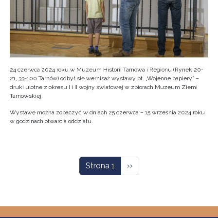
24 czerwca 2024 roku w Muzeum Historii Tarnowa i Regionu (Rynek 20-
21, 33-100 Tarnów) odbył się wernisaż wystawy pt. „Wojenne papiery” –
druki ulotne z okresu I i II wojny światowej w zbiorach Muzeum Ziemi
Tarnowskiej.
Wystawę można zobaczyć w dniach 25 czerwca – 15 września 2024 roku
w godzinach otwarcia oddziału.
Stronicowanie
Następna strona
Strona 1
››