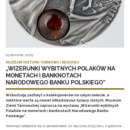
15 stycznia, 2025
MUZEUM HISTORII TARNOWA I REGIONU
„WIZERUNKI WYBITNYCH POLAKÓW NA
MONETACH I BANKNOTACH
NARODOWEGO BANKU POLSKIEGO”
Wzbudzają zachwyt u kolekcjonerów na całym świecie, a
niektóre warte są nawet kilkadziesiąt tysięcy złotych. Muzeum
Ziemi Tarnowskiej zaprasza na wystawę „Wizerunki wybitnych
Polaków na monetach i banknotach Narodowego Banku
Polskiego”.
Wernisaż odbędzie się w poniedziałek 20 stycznia 2025 roku, o godzinie