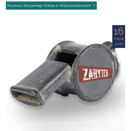
Muzeum Wincentego Witosa w Wierzchosławicach
16
marca
2026