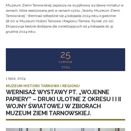
Muzeum Ziemi Tarnowskiej zaprasza na wyjątkową wystawę miniatur w
ramach, która realizowana jest w ramach cyklu „Skarby Muzeum Ziemi
Tarnowskiej”. Wernisaż odbędzie się 4 listopada 2024 roku o godzinie
18:00 w Muzeum Historii Tarnowa i Regionu (Tarnów, Rynek 20-21).
Ekspozycja będzie dostępna dla zwiedzających od 4 listopada do 31
grudnia 2024 roku.
25
czerwca
2024
1 lipca, 2024
MUZEUM HISTORII TARNOWA I REGIONU
WERNISAŻ WYSTAWY PT. „WOJENNE
PAPIERY” – DRUKI ULOTNE Z OKRESU I I II
WOJNY ŚWIATOWEJ W ZBIORACH
MUZEUM ZIEMI TARNOWSKIEJ.