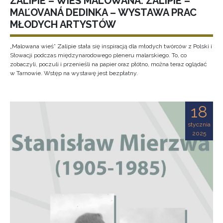
ZALIPIE – WIEŚ MALOWANA. ZALIPIE –
MAĽOVANÁ DEDINKA – WYSTAWA PRAC
MŁODYCH ARTYSTÓW
„Malowana wieś” Zalipie stała się inspiracją dla młodych twórców z Polski i
Słowacji podczas międzynarodowego pleneru malarskiego. To, co
zobaczyli, poczuli i przenieśli na papier oraz płótno, można teraz oglądać
w Tarnowie. Wstęp na wystawę jest bezpłatny.
18
stycznia
2025