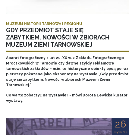
MUZEUM HISTORII TARNOWA I REGIONU
GDY PRZEDMIOT STAJE SIĘ
ZABYTKIEM. NOWOŚCI W ZBIORACH
MUZEUM ZIEMI TARNOWSKIEJ
Aparat fotograficzny z lat 20. XX w. z Zakładu Fotograficznego
Mroczkowskich w Tarnowie czy dawne szyldy reklamowe
tarnowskich zakładów – m.in. te historyczne obiekty będą po raz
pierwszy pokazane jako eksponaty na wystawie „Gdy przedmiot
staje się zabytkiem. Nowości w zbiorach Muzeum Ziemi
Tarnowskiej.”
Co warto zobaczyć na wystawie? - mówi Dorota Lewicka kurator
wystawy.
26
stycznia