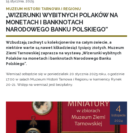
15 stycznia, 2025
MUZEUM HISTORII TARNOWA I REGIONU
„WIZERUNKI WYBITNYCH POLAKÓW NA
MONETACH I BANKNOTACH
NARODOWEGO BANKU POLSKIEGO”
Wzbudzają zachwyt u kolekcjonerów na całym świecie, a
niektóre warte są nawet kilkadziesiąt tysięcy złotych. Muzeum
Ziemi Tarnowskiej zaprasza na wystawę „Wizerunki wybitnych
Polaków na monetach i banknotach Narodowego Banku
Polskiego”.
Wernisaż odbędzie się w poniedziałek 20 stycznia 2025 roku, o godzinie
17.00 w salach Muzeum Historii Tarnowa i Regionu w kamienicy Rynek
20-21. Wstęp na wernisaż jest bezpłatny.
4
listopada
2024