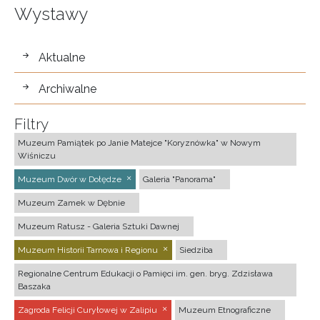
Wystawy
wystawy
Aktualne
Archiwalne
Filtry
Muzeum Pamiątek po Janie Matejce "Koryznówka" w Nowym
Wiśniczu
Muzeum Dwór w Dołędze
Galeria "Panorama"
Muzeum Zamek w Dębnie
Muzeum Ratusz - Galeria Sztuki Dawnej
Muzeum Historii Tarnowa i Regionu
Siedziba
Regionalne Centrum Edukacji o Pamięci im. gen. bryg. Zdzisława
Baszaka
Zagroda Felicji Curyłowej w Zalipiu
Muzeum Etnograficzne