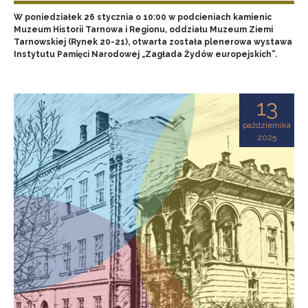
W poniedziałek 26 stycznia o 10:00 w podcieniach kamienic
Muzeum Historii Tarnowa i Regionu, oddziału Muzeum Ziemi
Tarnowskiej (Rynek 20-21), otwarta została plenerowa wystawa
Instytutu Pamięci Narodowej „Zagłada Żydów europejskich”.
13
października
2025