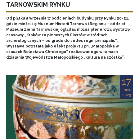
TARNOWSKIM RYNKU
Od piątku 5 września w podcieniach budynku przy Rynku 20-21,
gdzie mieści się Muzeum Historii Tarnowa i Regionu – oddział
Muzeum Ziemi Tarnowskiej oglądać można plenerową wystawę
czasową: „Kraków za pierwszych Piastów w źródłach
archeologicznych – od grodu do sedes regni principalis”.
Wystawa powstała jako efekt projektu pn. „Małopolska w
czasach Bolesława Chrobrego” realizowanego w ramach
działania Województwa Małopolskiego „Kultura na szóstkę”.
17
maja
2025