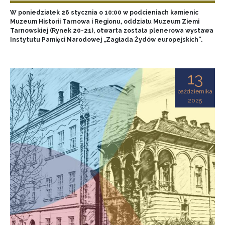
W poniedziałek 26 stycznia o 10:00 w podcieniach kamienic
Muzeum Historii Tarnowa i Regionu, oddziału Muzeum Ziemi
Tarnowskiej (Rynek 20-21), otwarta została plenerowa wystawa
Instytutu Pamięci Narodowej „Zagłada Żydów europejskich”.
13
października
2025