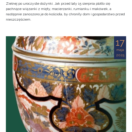
Zielnej po uroczyste dożynki. Jak przed laty 15 sierpnia plotło się
pachnące wiązanki z mięty, macierzanki, rumianku i makówek, a
następnie zanoszono je do kościoła, by chroniły dom i gospodarstwo przed
nieszczęściem.
17
maja
2025