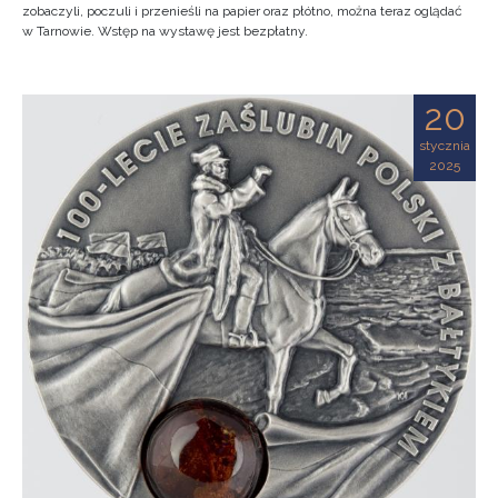
zobaczyli, poczuli i przenieśli na papier oraz płótno, można teraz oglądać
w Tarnowie. Wstęp na wystawę jest bezpłatny.
20
stycznia
2025