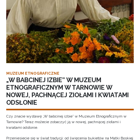
MUZEUM ETNOGRAFICZNE
„W BABCINEJ IZBIE” W MUZEUM
ETNOGRAFICZNYM W TARNOWIE W
NOWEJ, PACHNĄCEJ ZIOŁAMI I KWIATAMI
ODSŁONIE
Czy znacie wystawę „W babcinej izbie” w Muzeum Etnograficznym w
Tarnowie? Teraz możecie zobaczyć ją w nowej, pachnącej ziołami i
kwiatami odsłonie.
Przeniesiecie się w świat tradycji: od święcenia bukietów na Matki Boskiej