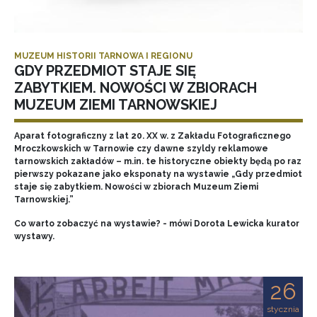
MUZEUM HISTORII TARNOWA I REGIONU
GDY PRZEDMIOT STAJE SIĘ
ZABYTKIEM. NOWOŚCI W ZBIORACH
MUZEUM ZIEMI TARNOWSKIEJ
Aparat fotograficzny z lat 20. XX w. z Zakładu Fotograficznego
Mroczkowskich w Tarnowie czy dawne szyldy reklamowe
tarnowskich zakładów – m.in. te historyczne obiekty będą po raz
pierwszy pokazane jako eksponaty na wystawie „Gdy przedmiot
staje się zabytkiem. Nowości w zbiorach Muzeum Ziemi
Tarnowskiej.”
Co warto zobaczyć na wystawie? - mówi Dorota Lewicka kurator
wystawy.
26
stycznia