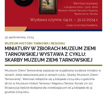
30 października, 2024
MUZEUM HISTORII TARNOWA I REGIONU
MINIATURY W ZBIORACH MUZEUM ZIEMI
TARNOWSKIEJ WYSTAWA Z CYKLU:
SKARBY MUZEUM ZIEMI TARNOWSKIEJ
Muzeum Ziemi Tarnowskiej zaprasza na wyjątkową wystawę miniatur w
ramach, która realizowana jest w ramach cyklu „Skarby Muzeum Ziemi
Tarnowskiej”. Wernisaż odbędzie się 4 listopada 2024 roku o godzinie
18:00 w Muzeum Historii Tarnowa i Regionu (Tarnów, Rynek 20-21).
Ekspozycja będzie dostępna dla zwiedzających od 4 listopada do 31
grudnia 2024 roku.