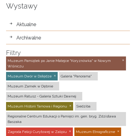
Wystawy
wystawy
Aktualne
Archiwalne
Filtry
Muzeum Pamiątek po Janie Matejce "Koryznówka" w Nowym
Wiśniczu
Muzeum Dwór w Dołędze
Galeria "Panorama"
Muzeum Zamek w Dębnie
Muzeum Ratusz - Galeria Sztuki Dawnej
Muzeum Historii Tarnowa i Regionu
Siedziba
Regionalne Centrum Edukacji o Pamięci im. gen. bryg. Zdzisława
Baszaka
Zagroda Felicji Curyłowej w Zalipiu
Muzeum Etnograficzne