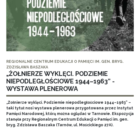
REGIONALNE CENTRUM EDUKACJI O PAMIĘCI IM. GEN. BRYG.
ZDZISŁAWA BASZAKA
„ŻOŁNIERZE WYKLĘCI. PODZIEMIE
NIEPODLEGŁOŚCIOWE 1944–1963” -
WYSTAWA PLENEROWA
„Żołnierze wyklęci. Podziemie niepodległościowe 1944–1963” –
taki tytuł nosi wystawa plenerowa przygotowana przez Instytut
Pamięci Narodowej, którą można oglądać w Tarnowie. Ekspozycja
stanęła przy Regionalnym Centrum Edukacji o Pamięci im. gen.
bryg. Zdzisława Baszaka (Tarnów, ul. Mościckiego 27A).