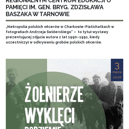
REGIONALNYM CENTRUM EDUKACJI O
PAMIĘCI IM. GEN. BRYG. ZDZISŁAWA
BASZAKA W TARNOWIE
„Nekropolia polskich oficerów w Charkowie-Piatichatkach w
fotografiach Andrzeja Świderskiego” – to tytuł wystawy
prezentującej zdjęcia autora z lat 1990–1991, kiedy
uczestniczył w odkrywaniu grobów polskich oficerów.
3
marca
2026