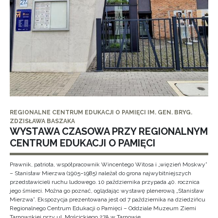
REGIONALNE CENTRUM EDUKACJI O PAMIĘCI IM. GEN. BRYG.
ZDZISŁAWA BASZAKA
WYSTAWA CZASOWA PRZY REGIONALNYM
CENTRUM EDUKACJI O PAMIĘCI
Prawnik, patriota, współpracownik Wincentego Witosa i „więzień Moskwy”
– Stanisław Mierzwa (1905–1985) należał do grona najwybitniejszych
przedstawicieli ruchu ludowego. 10 października przypada 40. rocznica
jego śmierci. Można go poznać, oglądając wystawę plenerową „Stanisław
Mierzwa”. Ekspozycja prezentowana jest od 7 października na dziedzińcu
Regionalnego Centrum Edukacji o Pamięci – Oddziale Muzeum Ziemi
Tarnowskiej przy ul. Mościckiego 27A w Tarnowie.