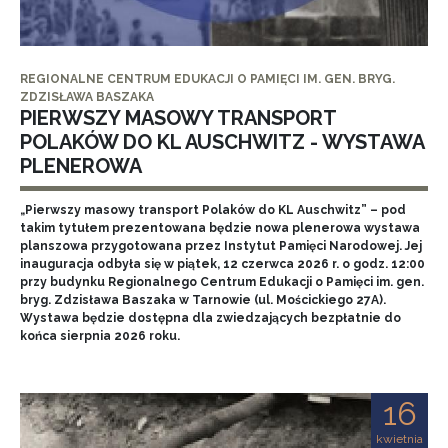
REGIONALNE CENTRUM EDUKACJI O PAMIĘCI IM. GEN. BRYG.
ZDZISŁAWA BASZAKA
PIERWSZY MASOWY TRANSPORT
POLAKÓW DO KL AUSCHWITZ - WYSTAWA
PLENEROWA
„Pierwszy masowy transport Polaków do KL Auschwitz” – pod
takim tytułem prezentowana będzie nowa plenerowa wystawa
planszowa przygotowana przez Instytut Pamięci Narodowej. Jej
inauguracja odbyła się w piątek, 12 czerwca 2026 r. o godz. 12:00
przy budynku Regionalnego Centrum Edukacji o Pamięci im. gen.
bryg. Zdzisława Baszaka w Tarnowie (ul. Mościckiego 27A).
Wystawa będzie dostępna dla zwiedzających bezpłatnie do
końca sierpnia 2026 roku.
16
kwietnia