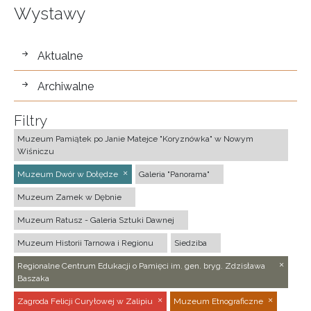
Wystawy
wystawy
Aktualne
Archiwalne
Filtry
Muzeum Pamiątek po Janie Matejce "Koryznówka" w Nowym
Wiśniczu
Muzeum Dwór w Dołędze
Galeria "Panorama"
Muzeum Zamek w Dębnie
Muzeum Ratusz - Galeria Sztuki Dawnej
Muzeum Historii Tarnowa i Regionu
Siedziba
Regionalne Centrum Edukacji o Pamięci im. gen. bryg. Zdzisława
Baszaka
Zagroda Felicji Curyłowej w Zalipiu
Muzeum Etnograficzne