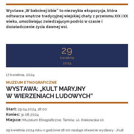
Wystawa „W babcinej izbie” to niezwykła ekspozycja, która
odtwarza wnętrze tradycyjnej wiejskiej chaty z przełomu XIX i XX
wieku, umożliwiając zwiedzającym podróż w czasie i
doświadczenie życia dawnej wsi.
29
kwietnia
2024
17 kwietnia, 2024
MUZEUM ETNOGRAFICZNE
WYSTAWA: „KULT MARYJNY
W WIERZENIACH LUDOWYCH”
Start:
29.04.2024, 18:00
Koniec:
31.08.2024
Miejsce:
Muzeum Etnograficzne, Tarnów, ul. Krakowska 10
29 kwietnia 2024 roku o godzinie 18:00 nastąpi otwarcie wystawy: „Kult