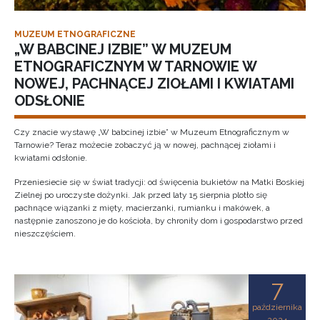
MUZEUM ETNOGRAFICZNE
„W BABCINEJ IZBIE” W MUZEUM
ETNOGRAFICZNYM W TARNOWIE W
NOWEJ, PACHNĄCEJ ZIOŁAMI I KWIATAMI
ODSŁONIE
Czy znacie wystawę „W babcinej izbie” w Muzeum Etnograficznym w
Tarnowie? Teraz możecie zobaczyć ją w nowej, pachnącej ziołami i
kwiatami odsłonie.
Przeniesiecie się w świat tradycji: od święcenia bukietów na Matki Boskiej
Zielnej po uroczyste dożynki. Jak przed laty 15 sierpnia plotło się
pachnące wiązanki z mięty, macierzanki, rumianku i makówek, a
następnie zanoszono je do kościoła, by chroniły dom i gospodarstwo przed
nieszczęściem.
7
października