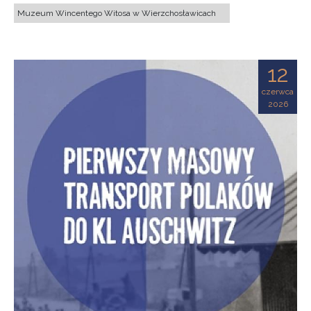
Muzeum Wincentego Witosa w Wierzchosławicach
12
czerwca
2026