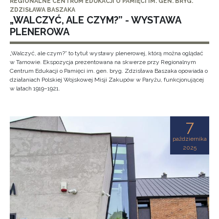
REGIONALNE CENTRUM EDUKACJI O PAMIĘCI IM. GEN. BRYG.
ZDZISŁAWA BASZAKA
„WALCZYĆ, ALE CZYM?” - WYSTAWA
PLENEROWA
„Walczyć, ale czym?” to tytuł wystawy plenerowej, którą można oglądać
w Tarnowie. Ekspozycja prezentowana na skwerze przy Regionalnym
Centrum Edukacji o Pamięci im. gen. bryg. Zdzisława Baszaka opowiada o
działaniach Polskiej Wojskowej Misji Zakupów w Paryżu, funkcjonującej
w latach 1919–1921.
7
października
2025