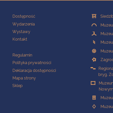
Na skróty
Oddziały
Dostępność
Siedzi
Wydarzenia
Muzeum
Wystawy
Muzeum
Kontakt
Muzeu
Muzeu
Na skróty
Regulamin
Zagrod
Polityka prywatności
Regiona
Deklaracja dostępności
bryg. Z
Mapa strony
Muzeum
Sklep
Nowym 
Muzeu
Muzeu