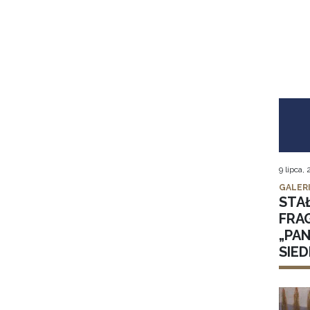
9 lipca,
GALER
STA
FRA
„PA
SIE