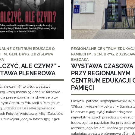
NALNE CENTRUM EDUKACJI O
REGIONALNE CENTRUM EDUKACJI
I IM. GEN. BRYG. ZDZISŁAWA
PAMIĘCI IM. GEN. BRYG. ZDZISŁA
KA
BASZAKA
CZYĆ, ALE CZYM?” -
WYSTAWA CZASOWA
TAWA PLENEROWA
PRZY REGIONALNYM
CENTRUM EDUKACJI 
PAMIĘCI
ć, ale czym?” to tytuł wystawy
wej, którą można oglądać w Tarnowie.
cja prezentowana na skwerze przy
Prawnik, patriota, współpracownik Wi
lnym Centrum Edukacji o Pamięci im.
Witosa i „więzień Moskwy” – Stanisła
yg. Zdzisława Baszaka opowiada o
Mierzwa (1905–1985) należał do grona
iach Polskiej Wojskowej Misji Zakupów
najwybitniejszych przedstawicieli ruc
, funkcjonującej w latach 1919–1921.
ludowego. 10 października przypada 4
rocznica jego śmierci. Można go pozna
oglądając wystawę plenerową „Stanis