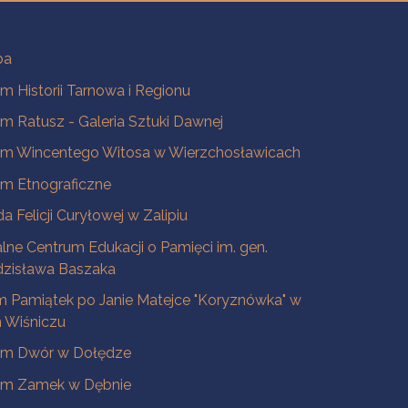
ba
 Historii Tarnowa i Regionu
 Ratusz - Galeria Sztuki Dawnej
m Wincentego Witosa w Wierzchosławicach
m Etnograficzne
a Felicji Curyłowej w Zalipiu
lne Centrum Edukacji o Pamięci im. gen.
dzisława Baszaka
 Pamiątek po Janie Matejce "Koryznówka" w
Wiśniczu
m Dwór w Dołędze
m Zamek w Dębnie