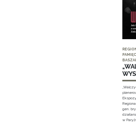
REGIO
PAMIĘC
BASZA
„WAL
WYS
„Walczy
plenero
Ekspozy
Regiona
gen. br
działan
w Paryżu