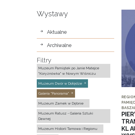
Wystawy
wystawy
Aktualne
Archiwalne
Filtry
Muzeum Pamiątek po Janie Matejce
"Koryznówka" w Nowym Wiśniczu
Muzeum Dwór w Dołędze
Galeria "Panorama"
REGIO
PAMIĘC
Muzeum Zamek w Dębnie
BASZA
PIE
Muzeum Ratusz - Galeria Sztuki
Dawnej
TRA
KL 
Muzeum Historii Tarnowa i Regionu