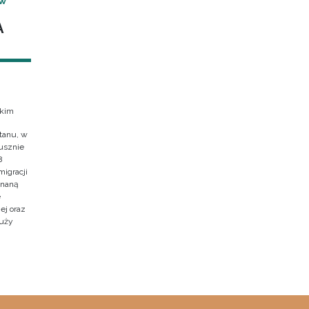
 W
A
skim
tanu, w
usznie
8
migracji
znaną
e
ej oraz
duży