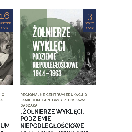
16
3
wietnia
marca
2026
2026
 O
REGIONALNE CENTRUM EDUKACJI O
WA
PAMIĘCI IM. GEN. BRYG. ZDZISŁAWA
BASZAKA
„ŻOŁNIERZE WYKLĘCI.
PODZIEMIE
RUM
NIEPODLEGŁOŚCIOWE