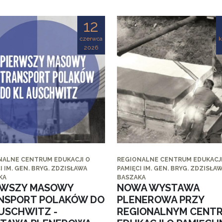
12
czerwca
k
2026
NALNE CENTRUM EDUKACJI O
REGIONALNE CENTRUM EDUKACJI
I IM. GEN. BRYG. ZDZISŁAWA
PAMIĘCI IM. GEN. BRYG. ZDZISŁA
KA
BASZAKA
RWSZY MASOWY
NOWA WYSTAWA
NSPORT POLAKÓW DO
PLENEROWA PRZY
AUSCHWITZ -
REGIONALNYM CENT