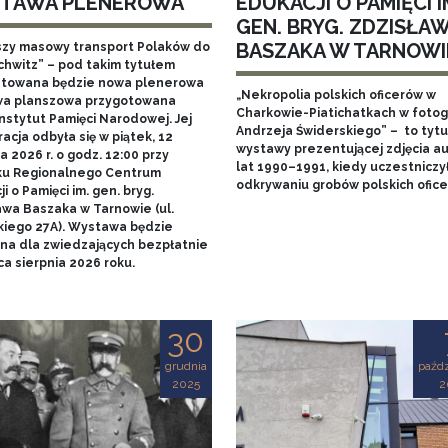
TAWA PLENEROWA
EDUKACJI O PAMIĘCI I
GEN. BRYG. ZDZISŁA
BASZAKA W TARNOWI
szy masowy transport Polaków do
chwitz” – pod takim tytułem
towana będzie nowa plenerowa
„Nekropolia polskich oficerów w
a planszowa przygotowana
Charkowie-Piatichatkach w fotog
nstytut Pamięci Narodowej. Jej
Andrzeja Świderskiego” – to tytu
acja odbyła się w piątek, 12
wystawy prezentującej zdjęcia au
 2026 r. o godz. 12:00 przy
lat 1990–1991, kiedy uczestniczy
u Regionalnego Centrum
odkrywaniu grobów polskich ofice
i o Pamięci im. gen. bryg.
awa Baszaka w Tarnowie (ul.
kiego 27A). Wystawa będzie
na dla zwiedzających bezpłatnie
a sierpnia 2026 roku.
30
grudnia
paźdz
2025
2