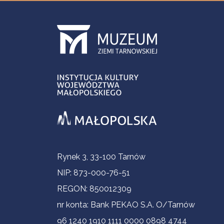
Informacje kontaktowe
Rynek 3, 33-100 Tarnów
NIP: 873-000-76-51
REGON: 850012309
nr konta: Bank PEKAO S.A. O/Tarnów
96 1240 1910 1111 0000 0898 4744