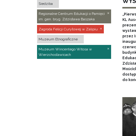
WYS
Siedziba
Regionalne Centrum Edukacji o Pamięci
„Pierw
im. gen. bryg. Zdzisława Baszaka
KL Aus
prezen
Zagroda Felicji Curyłowej w Zalipiu
wystaw
przez I
Muzeum Etnograficzne
inaugur
czerwca
Muzeum Wincentego Witosa w
budynk
Wierzchosławicach
Edukacj
Zdzisł
Mościc
dostęp
do końc