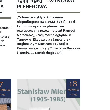
M.
1944–1963” - WYSTAWA
WA
PLENEROWA
E
„Żołnierze wyklęci. Podziemie
niepodległościowe 1944–1963” – taki
tytuł nosi wystawa plenerowa
rafiach
przygotowana przez Instytut Pamięci
ł
Narodowej, którą można oglądać w
tora z
Tarnowie. Ekspozycja stanęła przy
ł w
Regionalnym Centrum Edukacji o
rów.
Pamięci im. gen. bryg. Zdzisława Baszaka
(Tarnów, ul. Mościckiego 27A).
7
18
iernika
stycznia
025
2025