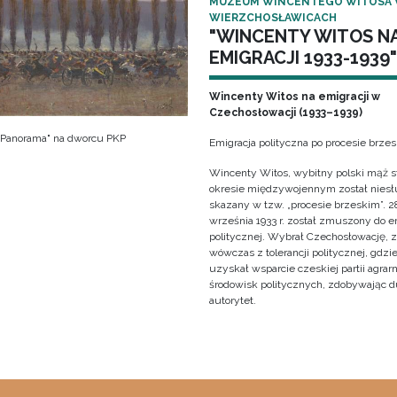
MUZEUM WINCENTEGO WITOSA
WIERZCHOSŁAWICACH
"WINCENTY WITOS N
EMIGRACJI 1933-1939"
Wincenty Witos na emigracji w
Czechosłowacji (1933–1939)
 "Panorama" na dworcu PKP
Emigracja polityczna po procesie brze
Wincenty Witos, wybitny polski mąż s
okresie międzywojennym został niesł
skazany w tzw. „procesie brzeskim”. 2
września 1933 r. został zmuszony do e
politycznej. Wybrał Czechosłowację, 
wówczas z tolerancji politycznej, gdzi
uzyskał wsparcie czeskiej partii agrarn
środowisk politycznych, zdobywając 
autorytet.