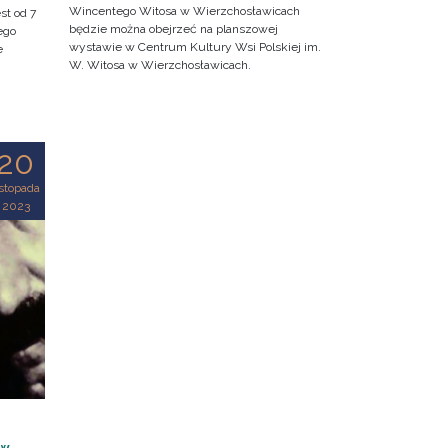
Wincentego Witosa w Wierzchosławicach
st od 7
będzie można obejrzeć na planszowej
ego
wystawie w Centrum Kultury Wsi Polskiej im.
e
W. Witosa w Wierzchosławicach.
20
istopada
2023