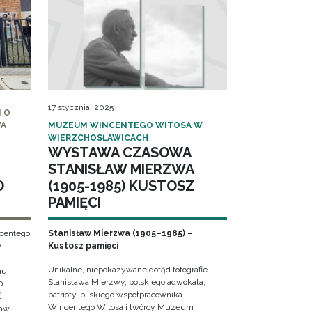
17 stycznia, 2025
 O
WA
MUZEUM WINCENTEGO WITOSA W
WIERZCHOSŁAWICACH
WYSTAWA CZASOWA
STANISŁAW MIERZWA
O
(1905-1985) KUSTOSZ
PAMIĘCI
ncentego
Stanisław Mierzwa (1905–1985) –
w
Kustosz pamięci
Unikalne, niepokazywane dotąd fotografie
hu
Stanisława Mierzwy, polskiego adwokata,
0.
patrioty, bliskiego współpracownika
ć,
Wincentego Witosa i twórcy Muzeum
ław