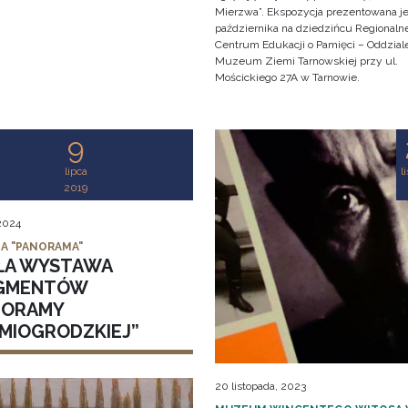
Mierzwa”. Ekspozycja prezentowana je
października na dziedzińcu Regionaln
Centrum Edukacji o Pamięci – Oddzial
Muzeum Ziemi Tarnowskiej przy ul.
Mościckiego 27A w Tarnowie.
9
lipca
l
2019
 2024
IA "PANORAMA"
ŁA WYSTAWA
GMENTÓW
NORAMY
DMIOGRODZKIEJ”
20 listopada, 2023