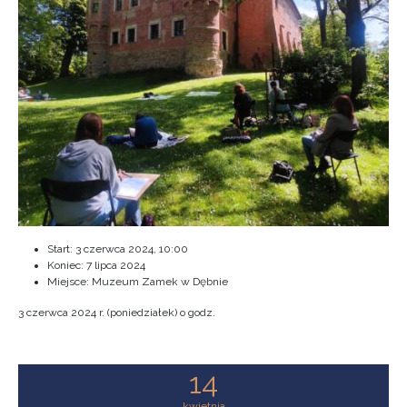
Start:
3 czerwca 2024, 10:00
Koniec:
7 lipca 2024
Miejsce: Muzeum Zamek w Dębnie
3 czerwca 2024 r. (poniedziałek) o godz.
14
kwietnia