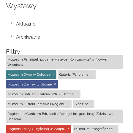
Wystawy
wystawy
Aktualne
Archiwalne
Filtry
Muzeum Pamiątek po Janie Matejce "Koryznówka" w Nowym
Wiśniczu
Muzeum Dwór w Dołędze
Galeria "Panorama"
Muzeum Zamek w Dębnie
Muzeum Ratusz - Galeria Sztuki Dawnej
Muzeum Historii Tarnowa i Regionu
Siedziba
Regionalne Centrum Edukacji o Pamięci im. gen. bryg. Zdzisława
Baszaka
Zagroda Felicji Curyłowej w Zalipiu
Muzeum Etnograficzne