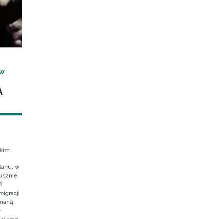
 W
A
skim
tanu, w
usznie
8
migracji
znaną
e