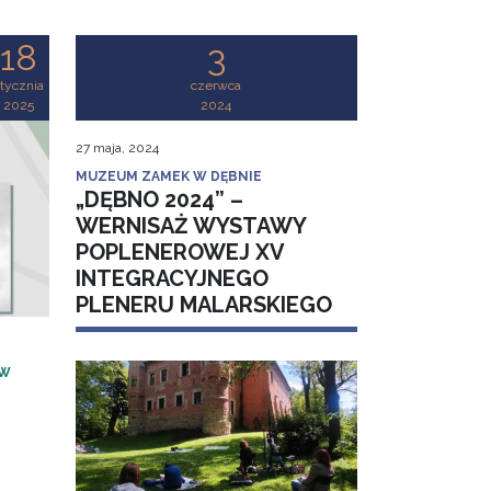
18
3
tycznia
czerwca
2025
2024
27 maja, 2024
MUZEUM ZAMEK W DĘBNIE
„DĘBNO 2024” –
WERNISAŻ WYSTAWY
POPLENEROWEJ XV
INTEGRACYJNEGO
PLENERU MALARSKIEGO
 W