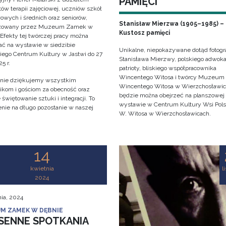
PAMIĘCI
ów terapii zajęciowej, uczniów szkół
owych i średnich oraz seniorów,
Stanisław Mierzwa (1905–1985) –
izowany przez Muzeum Zamek w
Kustosz pamięci
 Efekty tej twórczej pracy można
ać na wystawie w siedzibie
Unikalne, niepokazywane dotąd fotogra
iego Centrum Kultury w Jastwi do 27
Stanisława Mierzwy, polskiego adwoka
5 r.
patrioty, bliskiego współpracownika
Wincentego Witosa i twórcy Muzeum
nie dziękujemy wszystkim
Wincentego Witosa w Wierzchosławi
ikom i gościom za obecność oraz
będzie można obejrzeć na planszowej
świętowanie sztuki i integracji. To
wystawie w Centrum Kultury Wsi Polsk
nie na długo pozostanie w naszej
W. Witosa w Wierzchosławicach.
!
14
kwietnia
l
2024
nia, 2024
M ZAMEK W DĘBNIE
SENNE SPOTKANIA