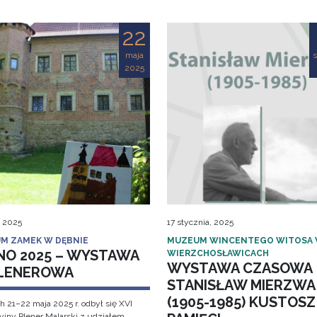
22
maja
s
2025
, 2025
17 stycznia, 2025
M ZAMEK W DĘBNIE
MUZEUM WINCENTEGO WITOSA
NO 2025 – WYSTAWA
WIERZCHOSŁAWICACH
WYSTAWA CZASOWA
LENEROWA
STANISŁAW MIERZWA
(1905-1985) KUSTOSZ
h 21–22 maja 2025 r. odbył się XVI
cyjny Plener Malarski z udziałem