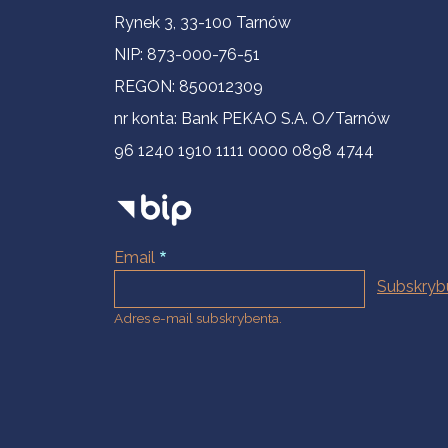
Informacje kontaktowe
Rynek 3, 33-100 Tarnów
NIP: 873-000-76-51
REGON: 850012309
nr konta: Bank PEKAO S.A. O/Tarnów
96 1240 1910 1111 0000 0898 4744
Email
Adres e-mail subskrybenta.