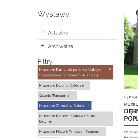
Wystawy
wystawy
Aktualne
Archiwalne
Filtry
Muzeum Pamiątek po Janie Matejce
"Koryznówka" w Nowym Wiśniczu
Muzeum Dwór w Dołędze
Galeria "Panorama"
23 maja
MUZEU
Muzeum Zamek w Dębnie
DĘB
Muzeum Ratusz - Galeria Sztuki
POP
Dawnej
Muzeum Historii Tarnowa i Regionu
W dniac
Integra