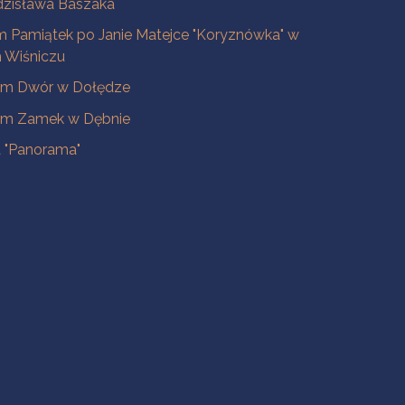
dzisława Baszaka
 Pamiątek po Janie Matejce "Koryznówka" w
Wiśniczu
m Dwór w Dołędze
m Zamek w Dębnie
a "Panorama"