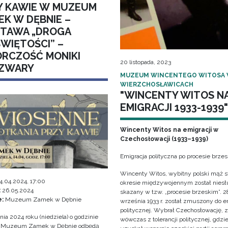
Y KAWIE W MUZEUM
EK W DĘBNIE –
TAWA „DROGA
ŚWIĘTOŚCI” –
RCZOŚĆ MONIKI
20 listopada, 2023
ZWARY
MUZEUM WINCENTEGO WITOSA
WIERZCHOSŁAWICACH
"WINCENTY WITOS N
EMIGRACJI 1933-1939"
Wincenty Witos na emigracji w
Czechosłowacji (1933–1939)
Emigracja polityczna po procesie brze
Wincenty Witos, wybitny polski mąż s
4.04.2024, 17:00
okresie międzywojennym został niesł
:
26.05.2024
skazany w tzw. „procesie brzeskim”. 2
e:
Muzeum Zamek w Dębnie
września 1933 r. został zmuszony do e
politycznej. Wybrał Czechosłowację, 
nia 2024 roku (niedziela) o godzinie
wówczas z tolerancji politycznej, gdzi
w Muzeum Zamek w Dębnie odbędą