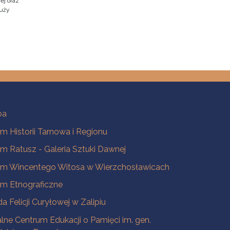
ej oraz
duży
ba
 Historii Tarnowa i Regionu
 Ratusz - Galeria Sztuki Dawnej
m Wincentego Witosa w Wierzchosławicach
m Etnograficzne
a Felicji Curyłowej w Zalipiu
lne Centrum Edukacji o Pamięci im. gen.