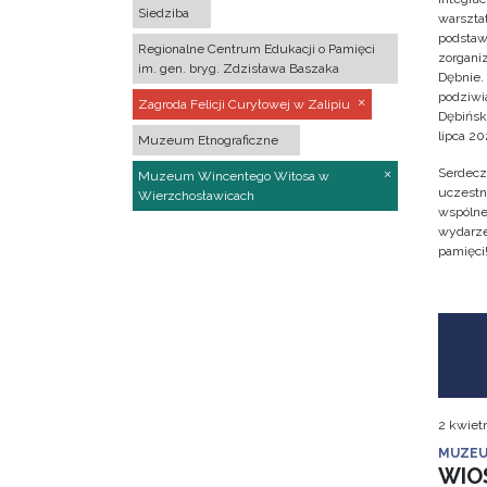
Siedziba
warsztat
podstaw
Regionalne Centrum Edukacji o Pamięci
zorgan
im. gen. bryg. Zdzisława Baszaka
Dębnie.
podziwi
Zagroda Felicji Curyłowej w Zalipiu
Dębińsk
lipca 202
Muzeum Etnograficzne
Serdecz
Muzeum Wincentego Witosa w
uczestn
Wierzchosławicach
wspólne 
wydarze
pamięci
2 kwiet
MUZEU
WIO