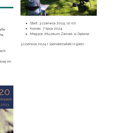
Start:
3 czerwca 2024, 10:00
Koniec:
7 lipca 2024
fie
Miejsce: Muzeum Zamek w Dębnie
ta,
3 czerwca 2024 r. (poniedziałek) o godz.
cach
iej im.
20
istopada
2023