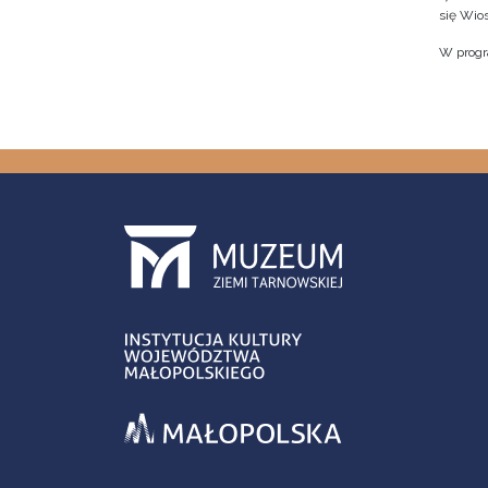
się Wio
W progr