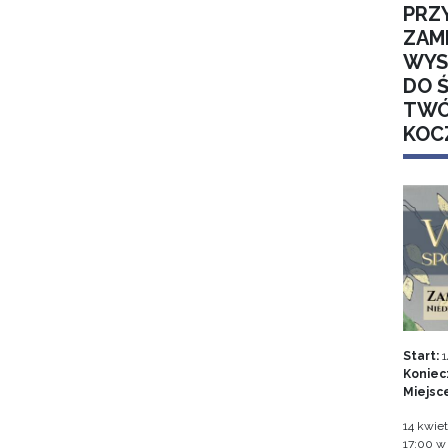
PRZ
ZAM
WYS
DO 
TWÓ
KOC
Start:
1
Koniec
Miejsc
14 kwiet
17:00 