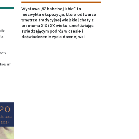
Wystawa „W babcinej izbie” to
niezwykła ekspozycja, która odtwarza
wnętrze tradycyjnej wiejskiej chaty z
przełomu XIX i XX wieku, umożliwiając
fie
zwiedzającym podróż w czasie i
ta,
doświadczenie życia dawnej wsi.
cach
iej im.
20
istopada
2023