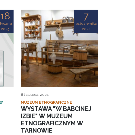
18
7
tycznia
października
2025
2024
6 listopada, 2024
 W
MUZEUM ETNOGRAFICZNE
WYSTAWA "W BABCINEJ
IZBIE" W MUZEUM
ETNOGRAFICZNYM W
TARNOWIE