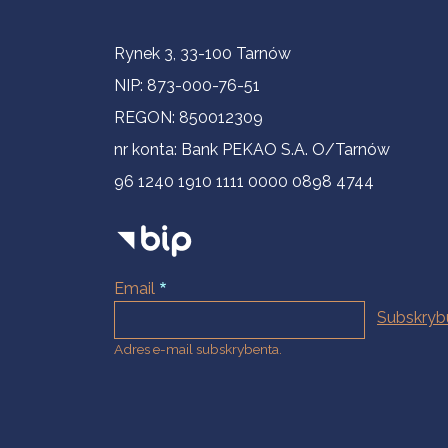
Informacje kontaktowe
Rynek 3, 33-100 Tarnów
NIP: 873-000-76-51
REGON: 850012309
nr konta: Bank PEKAO S.A. O/Tarnów
96 1240 1910 1111 0000 0898 4744
Email
Adres e-mail subskrybenta.