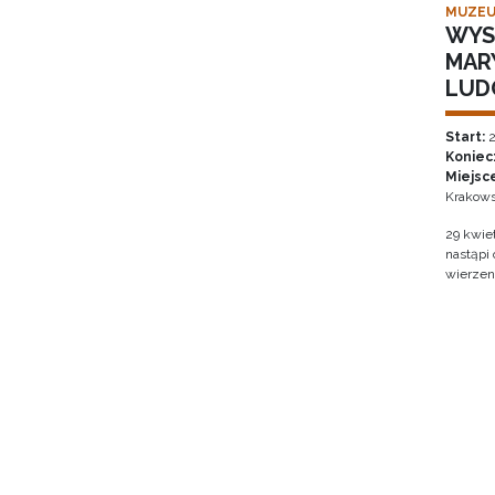
MUZEU
WYS
MAR
LUD
Start:
2
Koniec
Miejsc
Krakows
29 kwie
nastąpi
wierzen