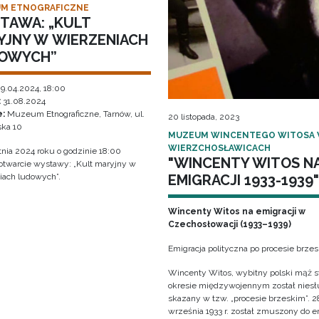
M ETNOGRAFICZNE
TAWA: „KULT
YJNY W WIERZENIACH
OWYCH”
9.04.2024, 18:00
:
31.08.2024
e:
Muzeum Etnograficzne, Tarnów, ul.
20 listopada, 2023
ka 10
MUZEUM WINCENTEGO WITOSA
WIERZCHOSŁAWICACH
tnia 2024 roku o godzinie 18:00
"WINCENTY WITOS N
 otwarcie wystawy: „Kult maryjny w
EMIGRACJI 1933-1939"
iach ludowych”.
Wincenty Witos na emigracji w
Czechosłowacji (1933–1939)
Emigracja polityczna po procesie brze
Wincenty Witos, wybitny polski mąż s
okresie międzywojennym został niesł
skazany w tzw. „procesie brzeskim”. 2
września 1933 r. został zmuszony do e