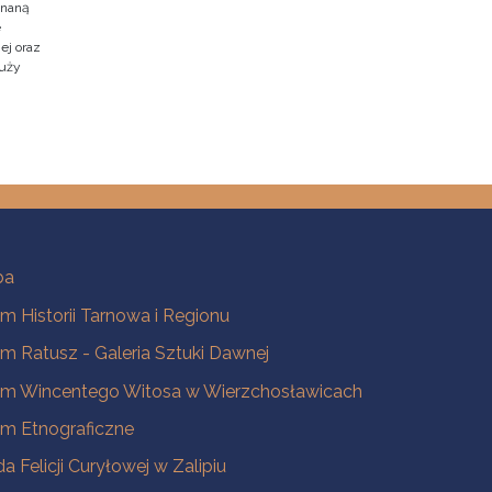
znaną
e
ej oraz
duży
ba
 Historii Tarnowa i Regionu
 Ratusz - Galeria Sztuki Dawnej
m Wincentego Witosa w Wierzchosławicach
m Etnograficzne
a Felicji Curyłowej w Zalipiu