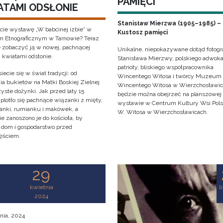
PAMIĘCI
ATAMI ODSŁONIE
Stanisław Mierzwa (1905–1985) –
cie wystawę „W babcinej izbie” w
Kustosz pamięci
Etnograficznym w Tarnowie? Teraz
 zobaczyć ją w nowej, pachnącej
Unikalne, niepokazywane dotąd fotogra
i kwiatami odsłonie.
Stanisława Mierzwy, polskiego adwoka
patrioty, bliskiego współpracownika
iecie się w świat tradycji: od
Wincentego Witosa i twórcy Muzeum
ia bukietów na Matki Boskiej Zielnej
Wincentego Witosa w Wierzchosławi
yste dożynki. Jak przed laty 15
będzie można obejrzeć na planszowej
 plotło się pachnące wiązanki z mięty,
wystawie w Centrum Kultury Wsi Polsk
anki, rumianku i makówek, a
W. Witosa w Wierzchosławicach.
e zanoszono je do kościoła, by
y dom i gospodarstwo przed
ęściem.
29
kwietnia
l
2024
nia, 2024