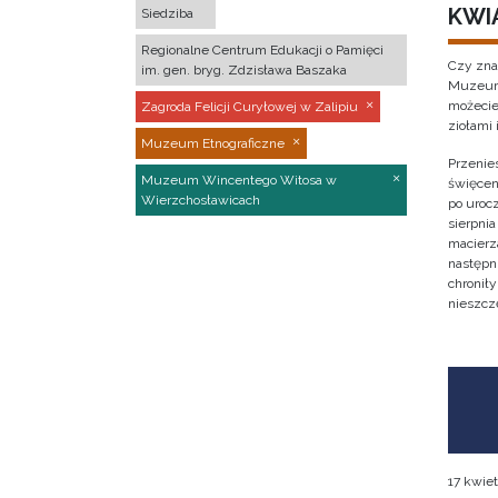
KWI
Siedziba
Regionalne Centrum Edukacji o Pamięci
Czy zna
im. gen. bryg. Zdzisława Baszaka
Muzeum 
możecie
Zagroda Felicji Curyłowej w Zalipiu
ziołami 
Muzeum Etnograficzne
Przenies
Muzeum Wincentego Witosa w
święcen
Wierzchosławicach
po urocz
sierpnia
macierz
następni
chronił
nieszcz
17 kwiet