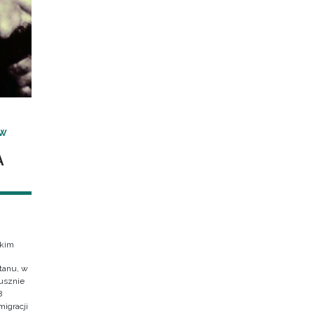
 W
A
skim
tanu, w
usznie
8
migracji