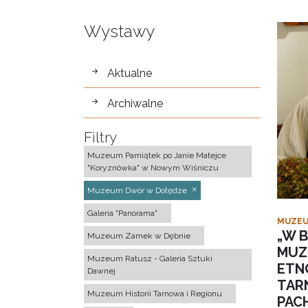
Wystawy
wystawy
Aktualne
Archiwalne
Filtry
Muzeum Pamiątek po Janie Matejce
"Koryznówka" w Nowym Wiśniczu
Muzeum Dwór w Dołędze
Galeria "Panorama"
MUZEU
„W B
Muzeum Zamek w Dębnie
MUZ
Muzeum Ratusz - Galeria Sztuki
ETN
Dawnej
TAR
Muzeum Historii Tarnowa i Regionu
PACH