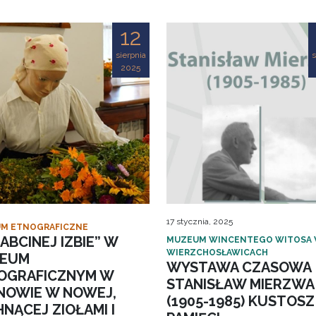
12
sierpnia
s
2025
17 stycznia, 2025
M ETNOGRAFICZNE
ABCINEJ IZBIE” W
MUZEUM WINCENTEGO WITOSA
WIERZCHOSŁAWICACH
EUM
WYSTAWA CZASOWA
OGRAFICZNYM W
STANISŁAW MIERZWA
NOWIE W NOWEJ,
(1905-1985) KUSTOSZ
NĄCEJ ZIOŁAMI I