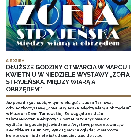
SIEDZIBA
DŁUŻSZE GODZINY OTWARCIA W MARCU I
KWIETNIU W NIEDZIELE WYSTAWY „ZOFIA
STRYJEŃSKA. MIĘDZY WIARĄ A
OBRZĘDEM”
Już ponad 4500 osób, w tym wielu gości spoza Tarnowa,
odwiedziło wystawę „Zofia Stryjeńska. Między wiarą a obrzędem”
w Muzeum Ziemi Tarnowskiej. Ze względu na duże
zainteresowanie ekspozycją muzeum zdecydowało o
wydłużeniu godzin jej zwiedzania. Wystawę prezentowaną w
siedzibie muzeum przy Rynku 3 można oglądać w marcowe i
kwietniowe niedziele już od godziny 9.00 do 17.00.