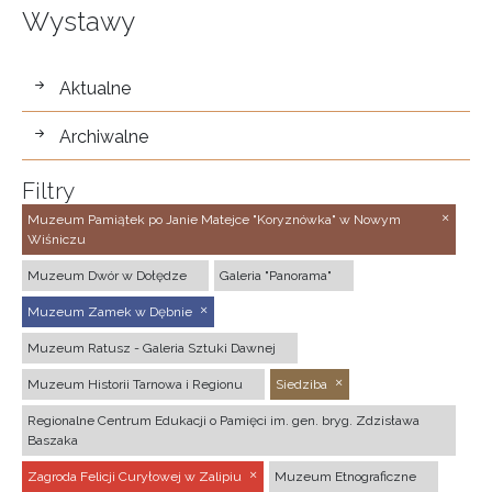
Wystawy
wystawy
Aktualne
Archiwalne
Filtry
Muzeum Pamiątek po Janie Matejce "Koryznówka" w Nowym
Wiśniczu
Muzeum Dwór w Dołędze
Galeria "Panorama"
Muzeum Zamek w Dębnie
Muzeum Ratusz - Galeria Sztuki Dawnej
Muzeum Historii Tarnowa i Regionu
Siedziba
Regionalne Centrum Edukacji o Pamięci im. gen. bryg. Zdzisława
Baszaka
Zagroda Felicji Curyłowej w Zalipiu
Muzeum Etnograficzne