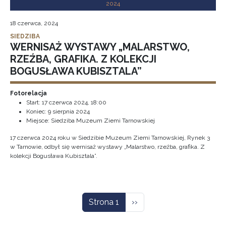
2024
18 czerwca, 2024
SIEDZIBA
WERNISAŻ WYSTAWY „MALARSTWO,
RZEŹBA, GRAFIKA. Z KOLEKCJI
BOGUSŁAWA KUBISZTALA”
Fotorelacja
Start:
17 czerwca 2024, 18:00
Koniec:
9 sierpnia 2024
Miejsce: Siedziba Muzeum Ziemi Tarnowskiej
17 czerwca 2024 roku w Siedzibie Muzeum Ziemi Tarnowskiej, Rynek 3
w Tarnowie, odbył się wernisaż wystawy „Malarstwo, rzeźba, grafika. Z
kolekcji Bogusława Kubisztala”.
Stronicowanie
Następna strona
Strona 1
››