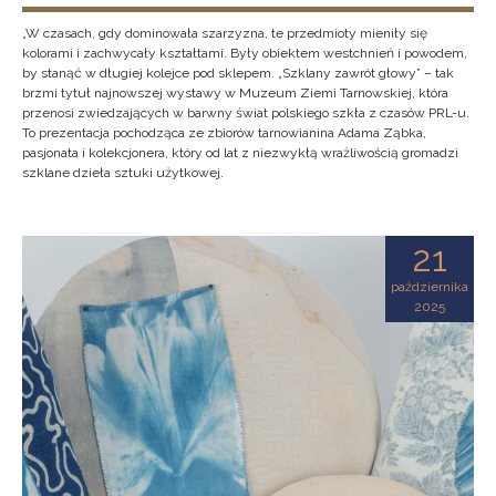
„W czasach, gdy dominowała szarzyzna, te przedmioty mieniły się
kolorami i zachwycały kształtami. Były obiektem westchnień i powodem,
by stanąć w długiej kolejce pod sklepem. „Szklany zawrót głowy” – tak
brzmi tytuł najnowszej wystawy w Muzeum Ziemi Tarnowskiej, która
przenosi zwiedzających w barwny świat polskiego szkła z czasów PRL-u.
To prezentacja pochodząca ze zbiorów tarnowianina Adama Ząbka,
pasjonata i kolekcjonera, który od lat z niezwykłą wrażliwością gromadzi
szklane dzieła sztuki użytkowej.
21
października
2025