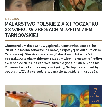
SIEDZIBA
MALARSTWO POLSKIE Z XIX I POCZĄTKU
XX WIEKU W ZBIORACH MUZEUM ZIEMI
TARNOWSKIEJ
Chełmoński, Malczewski, Wyspiański, Axentowicz, Kossak i inni –
ich dzieła można zobaczyć na nowej ekspozycji w Muzeum Ziemi
Tarnowskiej. Wernisaż wystawy „Malarstwo polskie z XIX i
początku XX wieku w zbiorach Muzeum Ziemi Tarnowskiej” odbył
się w poniedziałek, 15 czerwca 2026 r. o godz. 18:00 w Siedzibie
Muzeum Ziemi Tarnowskiej przy Rynku 3. Wstęp na wernisaż był
bezpłatny. Wystawa będzie czynna do 11 października 2026 r.
7
kwietnia
2026