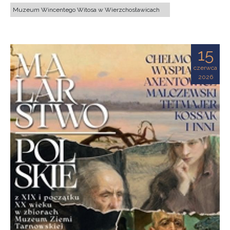
Muzeum Wincentego Witosa w Wierzchosławicach
15
czerwca
2026