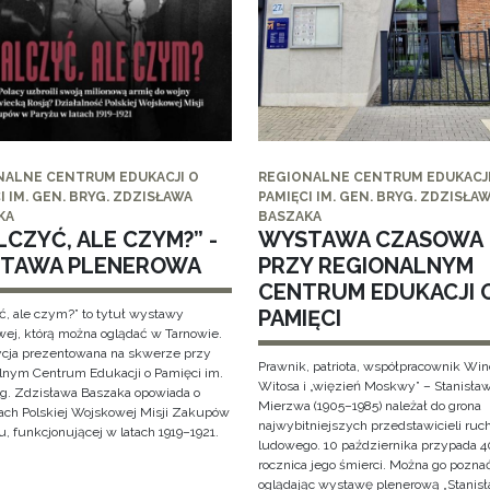
NALNE CENTRUM EDUKACJI O
REGIONALNE CENTRUM EDUKACJI
I IM. GEN. BRYG. ZDZISŁAWA
PAMIĘCI IM. GEN. BRYG. ZDZISŁA
KA
BASZAKA
CZYĆ, ALE CZYM?” -
WYSTAWA CZASOWA
TAWA PLENEROWA
PRZY REGIONALNYM
CENTRUM EDUKACJI 
PAMIĘCI
ć, ale czym?” to tytuł wystawy
wej, którą można oglądać w Tarnowie.
cja prezentowana na skwerze przy
Prawnik, patriota, współpracownik Wi
lnym Centrum Edukacji o Pamięci im.
Witosa i „więzień Moskwy” – Stanisła
yg. Zdzisława Baszaka opowiada o
Mierzwa (1905–1985) należał do grona
iach Polskiej Wojskowej Misji Zakupów
najwybitniejszych przedstawicieli ruc
, funkcjonującej w latach 1919–1921.
ludowego. 10 października przypada 4
rocznica jego śmierci. Można go pozna
oglądając wystawę plenerową „Stanis