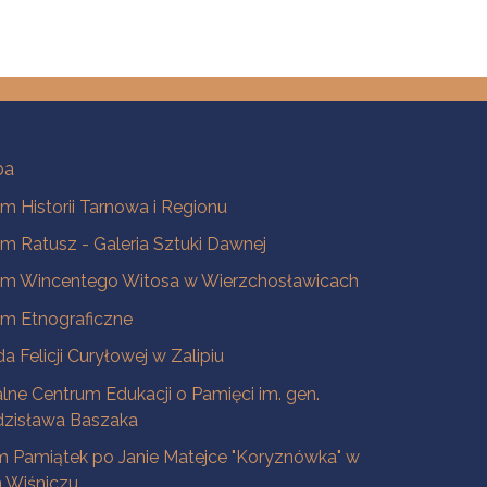
ba
 Historii Tarnowa i Regionu
 Ratusz - Galeria Sztuki Dawnej
m Wincentego Witosa w Wierzchosławicach
m Etnograficzne
a Felicji Curyłowej w Zalipiu
lne Centrum Edukacji o Pamięci im. gen.
dzisława Baszaka
 Pamiątek po Janie Matejce "Koryznówka" w
Wiśniczu