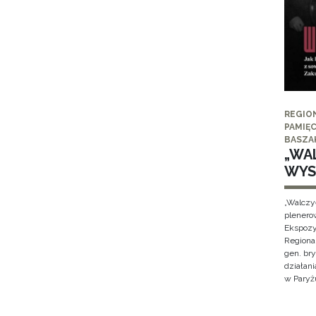
REGIO
PAMIĘC
BASZA
„WAL
WYS
„Walczy
plenero
Ekspozy
Regiona
gen. br
działan
w Paryżu