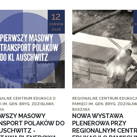
12
czerwca
k
2026
NALNE CENTRUM EDUKACJI O
REGIONALNE CENTRUM EDUKACJI
I IM. GEN. BRYG. ZDZISŁAWA
PAMIĘCI IM. GEN. BRYG. ZDZISŁA
KA
BASZAKA
RWSZY MASOWY
NOWA WYSTAWA
NSPORT POLAKÓW DO
PLENEROWA PRZY
AUSCHWITZ -
REGIONALNYM CENT