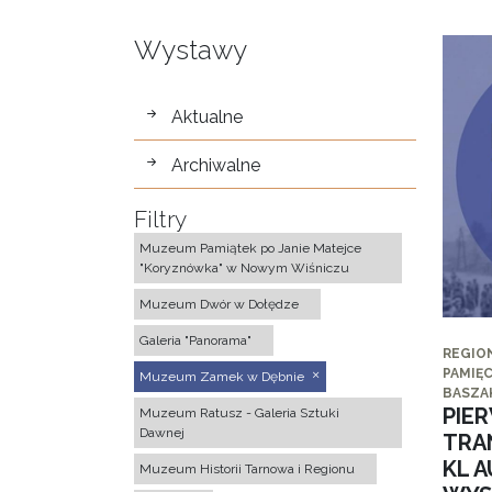
Wystawy
wystawy
Aktualne
Archiwalne
Filtry
Muzeum Pamiątek po Janie Matejce
"Koryznówka" w Nowym Wiśniczu
Muzeum Dwór w Dołędze
Galeria "Panorama"
REGIO
PAMIĘC
Muzeum Zamek w Dębnie
BASZA
PIE
Muzeum Ratusz - Galeria Sztuki
Dawnej
TRA
KL 
Muzeum Historii Tarnowa i Regionu