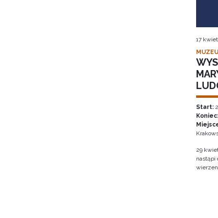
17 kwiet
MUZEU
WYS
MAR
LUD
Start:
2
Koniec
Miejsc
Krakows
29 kwie
nastąpi
wierzen
Stron