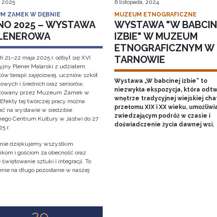
, 2025
6 listopada, 2024
M ZAMEK W DĘBNIE
MUZEUM ETNOGRAFICZNE
NO 2025 – WYSTAWA
WYSTAWA "W BABCIN
LENEROWA
IZBIE" W MUZEUM
ETNOGRAFICZNYM W
TARNOWIE
h 21–22 maja 2025 r. odbył się XVI
cyjny Plener Malarski z udziałem
ów terapii zajęciowej, uczniów szkół
Wystawa „W babcinej izbie” to
owych i średnich oraz seniorów,
niezwykła ekspozycja, która odt
izowany przez Muzeum Zamek w
wnętrze tradycyjnej wiejskiej cha
 Efekty tej twórczej pracy można
przełomu XIX i XX wieku, umożliwi
ać na wystawie w siedzibie
zwiedzającym podróż w czasie i
iego Centrum Kultury w Jastwi do 27
doświadczenie życia dawnej wsi.
5 r.
nie dziękujemy wszystkim
ikom i gościom za obecność oraz
świętowanie sztuki i integracji. To
nie na długo pozostanie w naszej
!
29