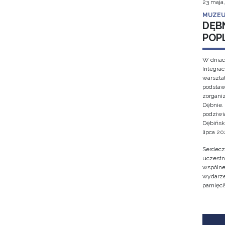
23 maja
MUZEU
DĘB
POP
W dniac
Integra
warsztat
podstaw
zorgan
Dębnie.
podziwi
Dębińsk
lipca 202
Serdecz
uczestn
wspólne 
wydarze
pamięci