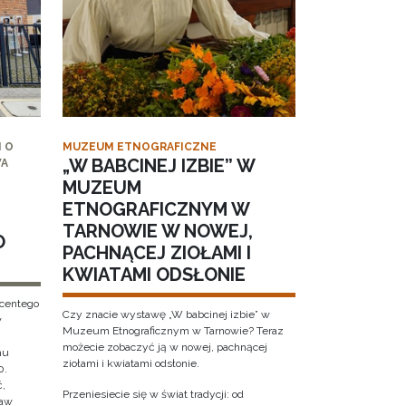
 O
MUZEUM ETNOGRAFICZNE
„W BABCINEJ IZBIE” W
WA
MUZEUM
ETNOGRAFICZNYM W
TARNOWIE W NOWEJ,
O
PACHNĄCEJ ZIOŁAMI I
KWIATAMI ODSŁONIE
ncentego
Czy znacie wystawę „W babcinej izbie” w
w
Muzeum Etnograficznym w Tarnowie? Teraz
możecie zobaczyć ją w nowej, pachnącej
hu
ziołami i kwiatami odsłonie.
0.
ć,
Przeniesiecie się w świat tradycji: od
ław