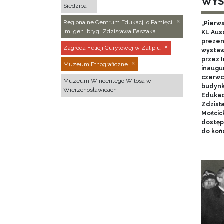
WYS
Siedziba
Regionalne Centrum Edukacji o Pamięci
„Pierw
im. gen. bryg. Zdzisława Baszaka
KL Aus
prezen
Zagroda Felicji Curyłowej w Zalipiu
wystaw
przez I
Muzeum Etnograficzne
inaugur
czerwca
Muzeum Wincentego Witosa w
budynk
Wierzchosławicach
Edukacj
Zdzisł
Mościc
dostęp
do końc