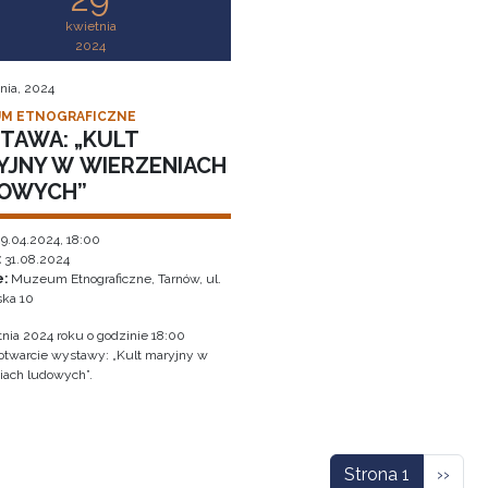
kwietnia
2024
nia, 2024
M ETNOGRAFICZNE
TAWA: „KULT
YJNY W WIERZENIACH
OWYCH”
9.04.2024, 18:00
:
31.08.2024
e:
Muzeum Etnograficzne, Tarnów, ul.
ka 10
tnia 2024 roku o godzinie 18:00
 otwarcie wystawy: „Kult maryjny w
iach ludowych”.
icowanie
Nastę
Strona 1
››