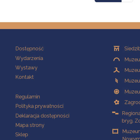
Na skróty
Oddziały
Dostępność
Siedzi
Wydarzenia
Muzeum
Wystawy
Muzeum
Kontakt
Muzeu
Muzeu
Na skróty
Regulamin
Zagrod
Polityka prywatności
Regiona
Deklaracja dostępności
bryg. Z
Mapa strony
Muzeum
Sklep
Nowym 