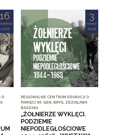
16
3
wietnia
marca
2026
2026
 O
REGIONALNE CENTRUM EDUKACJI O
WA
PAMIĘCI IM. GEN. BRYG. ZDZISŁAWA
BASZAKA
„ŻOŁNIERZE WYKLĘCI.
PODZIEMIE
RUM
NIEPODLEGŁOŚCIOWE