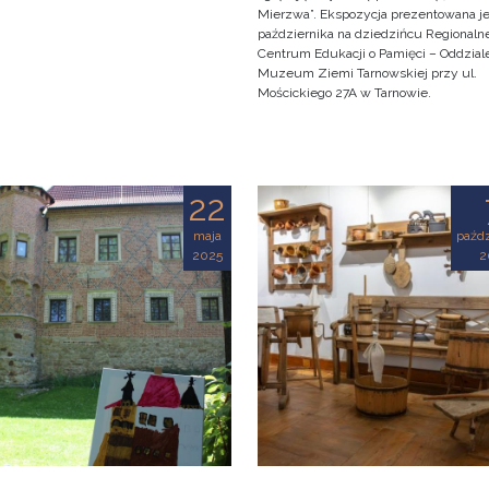
Mierzwa”. Ekspozycja prezentowana je
października na dziedzińcu Regionaln
Centrum Edukacji o Pamięci – Oddzial
Muzeum Ziemi Tarnowskiej przy ul.
Mościckiego 27A w Tarnowie.
22
maja
paźdz
2025
2