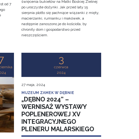
święcenia bukietów na Matki Boskiej Zielnej
st od 7
po uroczyste dożynki. Jak przed laty 15
ego
sierpnia plotło się pachnące wiązanki z mięty,
e
macierzanki, rumianku i makówek, a
następnie zanoszono je do kościoła, by
chroniły dom i gospodarstwo przed
nieszczęściem.
7
3
iernika
czerwca
024
2024
27 maja, 2024
MUZEUM ZAMEK W DĘBNIE
„DĘBNO 2024” –
WERNISAŻ WYSTAWY
POPLENEROWEJ XV
INTEGRACYJNEGO
PLENERU MALARSKIEGO