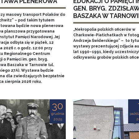
TAWA PLENEROWA
EDUKACJI O PAMIĘCI I
GEN. BRYG. ZDZISŁA
BASZAKA W TARNOWI
szy masowy transport Polaków do
chwitz” – pod takim tytułem
towana będzie nowa plenerowa
„Nekropolia polskich oficerów w
a planszowa przygotowana
Charkowie-Piatichatkach w fotog
nstytut Pamięci Narodowej. Jej
Andrzeja Świderskiego” – to tytu
acja odbyła się w piątek, 12
wystawy prezentującej zdjęcia au
 2026 r. o godz. 12:00 przy
lat 1990–1991, kiedy uczestniczy
u Regionalnego Centrum
odkrywaniu grobów polskich ofice
i o Pamięci im. gen. bryg.
awa Baszaka w Tarnowie (ul.
kiego 27A). Wystawa będzie
na dla zwiedzających bezpłatnie
a sierpnia 2026 roku.
30
grudnia
paźdz
2025
2