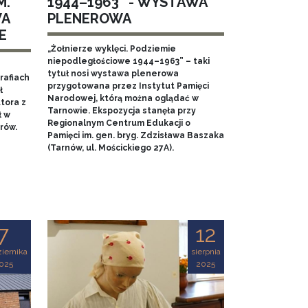
M.
1944–1963” - WYSTAWA
WA
PLENEROWA
E
„Żołnierze wyklęci. Podziemie
niepodległościowe 1944–1963” – taki
tytuł nosi wystawa plenerowa
rafiach
przygotowana przez Instytut Pamięci
ł
Narodowej, którą można oglądać w
tora z
Tarnowie. Ekspozycja stanęła przy
ł w
Regionalnym Centrum Edukacji o
rów.
Pamięci im. gen. bryg. Zdzisława Baszaka
(Tarnów, ul. Mościckiego 27A).
7
12
iernika
sierpnia
025
2025