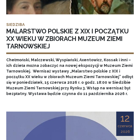
SIEDZIBA
MALARSTWO POLSKIE Z XIX I POCZĄTKU
XX WIEKU W ZBIORACH MUZEUM ZIEMI
TARNOWSKIEJ
Chełmoński, Malczewski, Wyspiański, Axentowicz, Kossak i inni –
ich dzieła można zobaczyć na nowej ekspozycji w Muzeum Ziemi
Tarnowskiej. Wernisaż wystawy „Malarstwo polskie z XIX i
początku XX wieku w zbiorach Muzeum Ziemi Tarnowskiej” odbył
się w poniedziałek, 15 czerwca 2026 r. o godz. 18:00 w Siedzibie
Muzeum Ziemi Tarnowskiej przy Rynku 3. Wstęp na wernisaż był
bezpłatny. Wystawa będzie czynna do 11 października 2026 r.
12
czerwca
2026