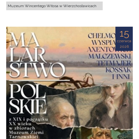
Muzeum Wincentego Witosa w Wierzchosławicach
15
czerwca
2026