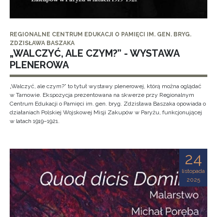
REGIONALNE CENTRUM EDUKACJI O PAMIĘCI IM. GEN. BRYG.
ZDZISŁAWA BASZAKA
„WALCZYĆ, ALE CZYM?” - WYSTAWA
PLENEROWA
„Walczyć, ale czym?” to tytuł wystawy plenerowej, którą można oglądać
w Tarnowie. Ekspozycja prezentowana na skwerze przy Regionalnym
Centrum Edukacji o Pamięci im. gen. bryg. Zdzisława Baszaka opowiada o
działaniach Polskiej Wojskowej Misji Zakupów w Paryżu, funkcjonującej
w latach 1919–1921.
24
listopada
2025