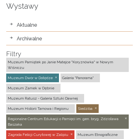
Wystawy
wystawy
Aktualne
Archiwalne
Filtry
Muzeum Pamiątek po Janie Matejce "Koryznówka" w Nowym
Wiśniczu
Muzeum Dwór w Dołędze
Galeria "Panorama"
Muzeum Zamek w Dębnie
Muzeum Ratusz - Galeria Sztuki Dawnej
Muzeum Historii Tarnowa i Regionu
Siedziba
Regionalne Centrum Edukacji o Pamięci im. gen. bryg. Zdzisława
Baszaka
Zagroda Felicji Curyłowej w Zalipiu
Muzeum Etnograficzne