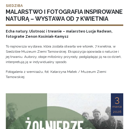
SIEDZIBA
MALARSTWO I FOTOGRAFIA INSPIROWANE
NATURĄ – WYSTAWA OD 7 KWIETNIA
Echa natury. Ulotność i trwanie – malarstwo Lucja Radwan,
fotografie Zenon Kosiniak-Kamysz
To najnowsza wystawa, która została otwarta we wtorek, 7 kwietnia, w
Siedzibie Muzeum Ziemi Tarnowskiej. Ekspozycja opowiada o naturze i
jej trwaniu. Autorzy, oboje miłośnicy przyrody, podglądając ją na co dzień,
interpretują ją w indywidualny sposób.
Fotogaleria z wernisażu, fot: Katarzyna Małek / Muzeum Ziemi
Tarnowskiej
3
marca
2026