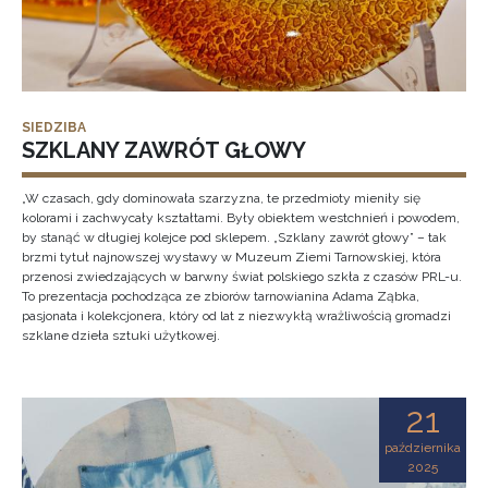
SIEDZIBA
SZKLANY ZAWRÓT GŁOWY
„W czasach, gdy dominowała szarzyzna, te przedmioty mieniły się
kolorami i zachwycały kształtami. Były obiektem westchnień i powodem,
by stanąć w długiej kolejce pod sklepem. „Szklany zawrót głowy” – tak
brzmi tytuł najnowszej wystawy w Muzeum Ziemi Tarnowskiej, która
przenosi zwiedzających w barwny świat polskiego szkła z czasów PRL-u.
To prezentacja pochodząca ze zbiorów tarnowianina Adama Ząbka,
pasjonata i kolekcjonera, który od lat z niezwykłą wrażliwością gromadzi
szklane dzieła sztuki użytkowej.
21
października
2025