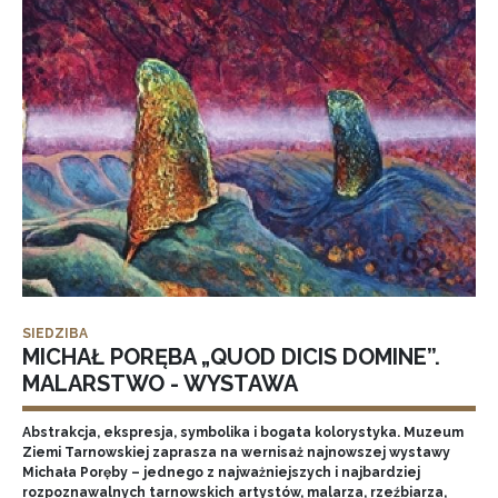
SIEDZIBA
MICHAŁ PORĘBA „QUOD DICIS DOMINE”.
MALARSTWO - WYSTAWA
Abstrakcja, ekspresja, symbolika i bogata kolorystyka. Muzeum
Ziemi Tarnowskiej zaprasza na wernisaż najnowszej wystawy
Michała Poręby – jednego z najważniejszych i najbardziej
rozpoznawalnych tarnowskich artystów, malarza, rzeźbiarza,