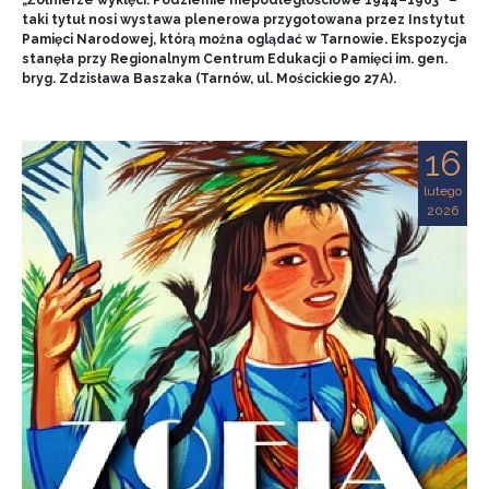
„Żołnierze wyklęci. Podziemie niepodległościowe 1944–1963” –
taki tytuł nosi wystawa plenerowa przygotowana przez Instytut
Pamięci Narodowej, którą można oglądać w Tarnowie. Ekspozycja
stanęła przy Regionalnym Centrum Edukacji o Pamięci im. gen.
bryg. Zdzisława Baszaka (Tarnów, ul. Mościckiego 27A).
16
lutego
2026