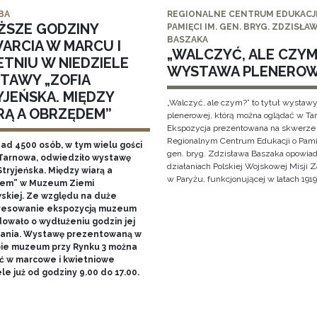
BA
REGIONALNE CENTRUM EDUKACJI
ŻSZE GODZINY
PAMIĘCI IM. GEN. BRYG. ZDZISŁA
BASZAKA
ARCIA W MARCU I
„WALCZYĆ, ALE CZYM?
ETNIU W NIEDZIELE
WYSTAWA PLENERO
TAWY „ZOFIA
YJEŃSKA. MIĘDZY
„Walczyć, ale czym?” to tytuł wystaw
RĄ A OBRZĘDEM”
plenerowej, którą można oglądać w Ta
Ekspozycja prezentowana na skwerze
Regionalnym Centrum Edukacji o Pami
nad 4500 osób, w tym wielu gości
gen. bryg. Zdzisława Baszaka opowiad
Tarnowa, odwiedziło wystawę
działaniach Polskiej Wojskowej Misji
Stryjeńska. Między wiarą a
w Paryżu, funkcjonującej w latach 1919
em” w Muzeum Ziemi
skiej. Ze względu na duże
resowanie ekspozycją muzeum
owało o wydłużeniu godzin jej
ania. Wystawę prezentowaną w
bie muzeum przy Rynku 3 można
ć w marcowe i kwietniowe
le już od godziny 9.00 do 17.00.