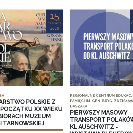
15
czerwca
2026
BA
REGIONALNE CENTRUM EDUKACJI
ARSTWO POLSKIE Z
PAMIĘCI IM. GEN. BRYG. ZDZISŁA
BASZAKA
I POCZĄTKU XX WIEKU
PIERWSZY MASOWY
BIORACH MUZEUM
TRANSPORT POLAKÓ
MI TARNOWSKIEJ
KL AUSCHWITZ -