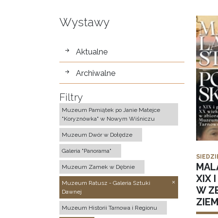
Wystawy
wystawy
Aktualne
Archiwalne
Filtry
Muzeum Pamiątek po Janie Matejce
"Koryznówka" w Nowym Wiśniczu
Muzeum Dwór w Dołędze
Galeria "Panorama"
SIEDZI
MAL
Muzeum Zamek w Dębnie
XIX 
Muzeum Ratusz - Galeria Sztuki
W Z
Dawnej
ZIE
Muzeum Historii Tarnowa i Regionu