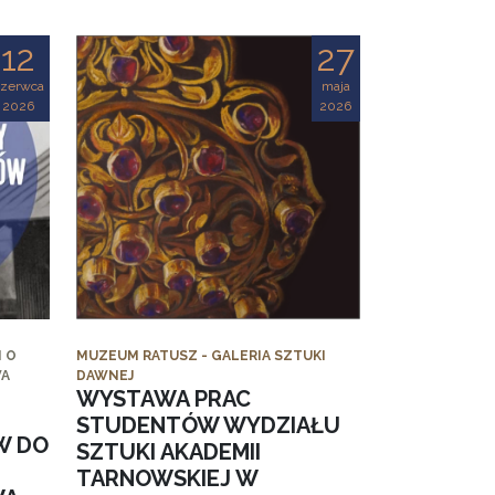
12
27
czerwca
maja
2026
2026
 O
MUZEUM RATUSZ - GALERIA SZTUKI
WA
DAWNEJ
WYSTAWA PRAC
STUDENTÓW WYDZIAŁU
W DO
SZTUKI AKADEMII
TARNOWSKIEJ W