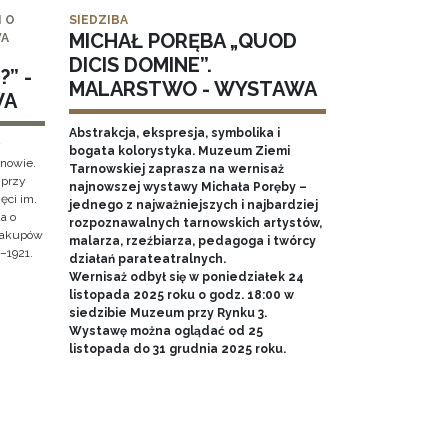
 O
SIEDZIBA
MICHAŁ PORĘBA „QUOD
WA
DICIS DOMINE”.
” -
MALARSTWO - WYSTAWA
WA
Abstrakcja, ekspresja, symbolika i
y
bogata kolorystyka. Muzeum Ziemi
rnowie.
Tarnowskiej zaprasza na wernisaż
 przy
najnowszej wystawy Michała Poręby –
ęci im.
jednego z najważniejszych i najbardziej
a o
rozpoznawalnych tarnowskich artystów,
 Zakupów
malarza, rzeźbiarza, pedagoga i twórcy
–1921.
działań parateatralnych.
Wernisaż odbył się w poniedziałek 24
listopada 2025 roku o godz. 18:00 w
siedzibie Muzeum przy Rynku 3.
Wystawę można oglądać od 25
listopada do 31 grudnia 2025 roku.