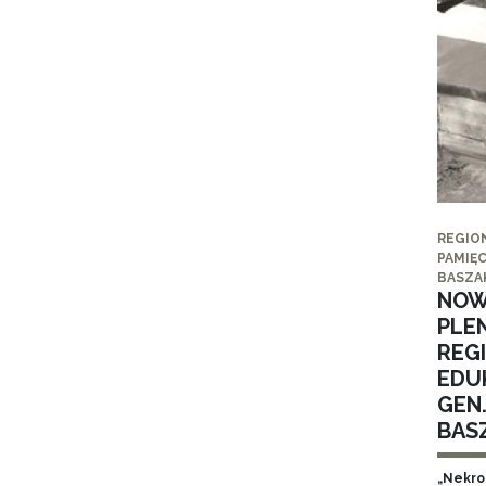
REGIO
PAMIĘC
BASZA
NOW
PLE
REG
EDUK
GEN
BAS
„Nekro