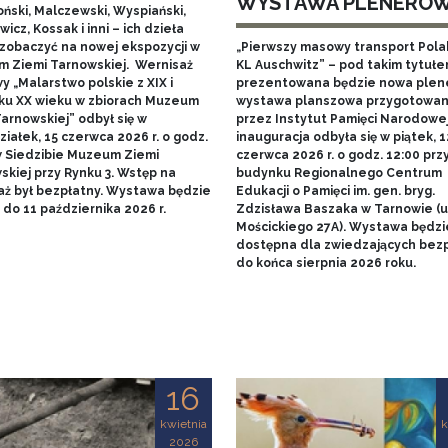
WYSTAWA PLENERO
ński, Malczewski, Wyspiański,
icz, Kossak i inni – ich dzieła
zobaczyć na nowej ekspozycji w
„Pierwszy masowy transport Pol
 Ziemi Tarnowskiej. Wernisaż
KL Auschwitz” – pod takim tytuł
 „Malarstwo polskie z XIX i
prezentowana będzie nowa ple
ku XX wieku w zbiorach Muzeum
wystawa planszowa przygotowa
arnowskiej” odbył się w
przez Instytut Pamięci Narodowej.
iałek, 15 czerwca 2026 r. o godz.
inauguracja odbyła się w piątek, 1
w Siedzibie Muzeum Ziemi
czerwca 2026 r. o godz. 12:00 prz
skiej przy Rynku 3. Wstęp na
budynku Regionalnego Centrum
aż był bezpłatny. Wystawa będzie
Edukacji o Pamięci im. gen. bryg.
do 11 października 2026 r.
Zdzisława Baszaka w Tarnowie (u
Mościckiego 27A). Wystawa będzi
dostępna dla zwiedzających bezp
do końca sierpnia 2026 roku.
16
kwietnia
k
2026