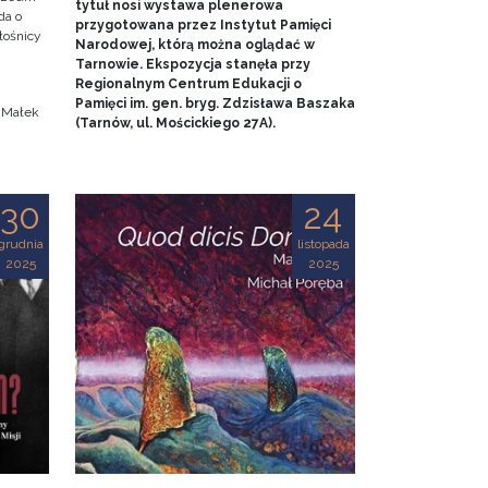
tytuł nosi wystawa plenerowa
da o
przygotowana przez Instytut Pamięci
iłośnicy
Narodowej, którą można oglądać w
Tarnowie. Ekspozycja stanęła przy
.
Regionalnym Centrum Edukacji o
Pamięci im. gen. bryg. Zdzisława Baszaka
a Małek
(Tarnów, ul. Mościckiego 27A).
30
24
grudnia
listopada
2025
2025