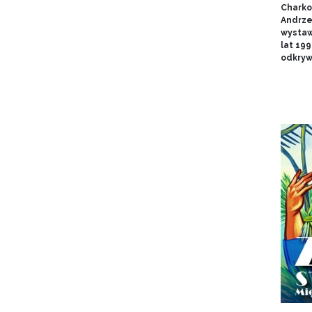
Charko
Andrze
wystaw
lat 19
odkryw