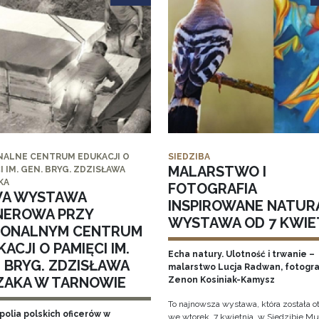
NALNE CENTRUM EDUKACJI O
SIEDZIBA
MALARSTWO I
I IM. GEN. BRYG. ZDZISŁAWA
KA
FOTOGRAFIA
A WYSTAWA
INSPIROWANE NATUR
NEROWA PRZY
WYSTAWA OD 7 KWIE
IONALNYM CENTRUM
ACJI O PAMIĘCI IM.
Echa natury. Ulotność i trwanie –
. BRYG. ZDZISŁAWA
malarstwo Lucja Radwan, fotogra
ZAKA W TARNOWIE
Zenon Kosiniak-Kamysz
To najnowsza wystawa, która została o
polia polskich oficerów w
we wtorek, 7 kwietnia, w Siedzibie 