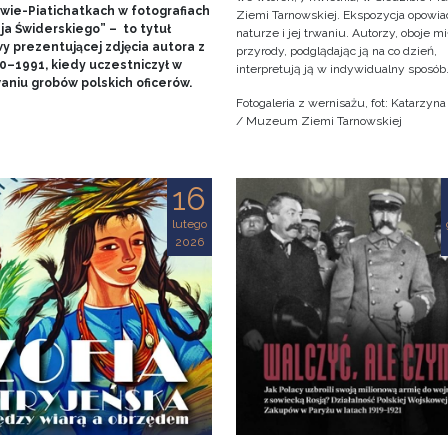
wie-Piatichatkach w fotografiach
Ziemi Tarnowskiej. Ekspozycja opowia
ja Świderskiego” – to tytuł
naturze i jej trwaniu. Autorzy, oboje m
y prezentującej zdjęcia autora z
przyrody, podglądając ją na co dzień,
90–1991, kiedy uczestniczył w
interpretują ją w indywidualny sposób
aniu grobów polskich oficerów.
Fotogaleria z wernisażu, fot: Katarzyn
/ Muzeum Ziemi Tarnowskiej
16
lutego
2026