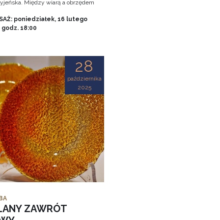
tryjeńska. Między wiarą a obrzędem
AŻ: poniedziałek, 16 lutego
, godz. 18:00
28
października
2025
BA
LANY ZAWRÓT