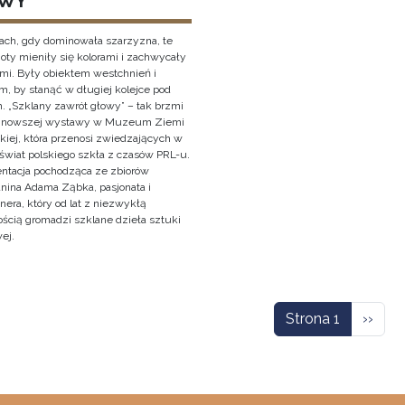
WY
ach, gdy dominowała szarzyzna, te
oty mieniły się kolorami i zachwycały
ami. Były obiektem westchnień i
, by stanąć w długiej kolejce pod
. „Szklany zawrót głowy” – tak brzmi
ajnowszej wystawy w Muzeum Ziemi
kiej, która przenosi zwiedzających w
świat polskiego szkła z czasów PRL-u.
entacja pochodząca ze zbiorów
anina Adama Ząbka, pasjonata i
nera, który od lat z niezwykłą
ością gromadzi szklane dzieła sztuki
ej.
icowanie
Nastę
Strona 1
››