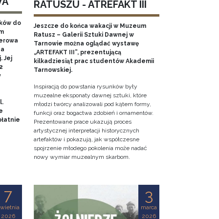
WA
RATUSZU - ATREFAKT III
aków do
Jeszcze do końca wakacji w Muzeum
em
Ratusz – Galerii Sztuki Dawnej w
nerowa
Tarnowie można oglądać wystawę
na
„ARTEFAKT III”, prezentującą
 Jej
kilkadziesiąt prac studentów Akademii
2
Tarnowskiej.
y
Inspiracją do powstania rysunków były
muzealne eksponaty dawnej sztuki, które
l.
młodzi twórcy analizowali pod kątem formy,
e
funkcji oraz bogactwa zdobień i ornamentów.
łatnie
Prezentowane prace ukazują proces
artystycznej interpretacji historycznych
artefaktów i pokazują, jak współczesne
spojrzenie młodego pokolenia może nadać
nowy wymiar muzealnym skarbom.
7
3
wietnia
marca
2026
2026