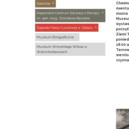
Chełmo
Siedziba
Axentow
Regionalne Centrum Edukacji o Pamięci
można 
im. gen. bryg. Zdzisława Baszaka
Muzeum
wystawy
Zagroda Felicji Curyłowej w Zalipiu
począt
Ziemi T
Muzeum Etnograficzne
poniedz
18:00 
Muzeum Wincentego Witosa w
Tarnow
Wierzchosławicach
wernis
czynna 