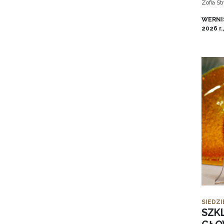
Zofia S
WERNIS
2026 r.
SIEDZI
SZK