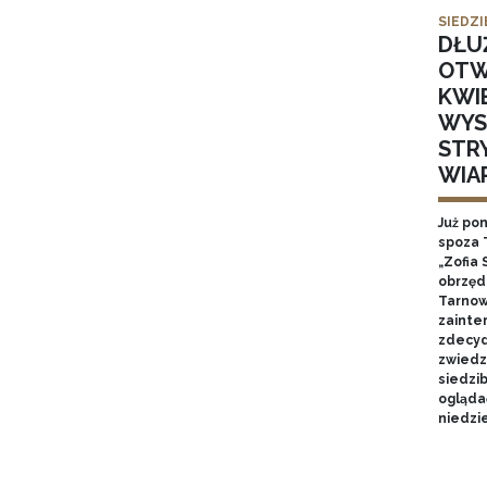
SIEDZI
DŁU
OTW
KWI
WYS
STR
WIA
Już po
spoza 
„Zofia 
obrzęd
Tarnow
zainte
zdecyd
zwiedz
siedzi
ogląda
niedzie