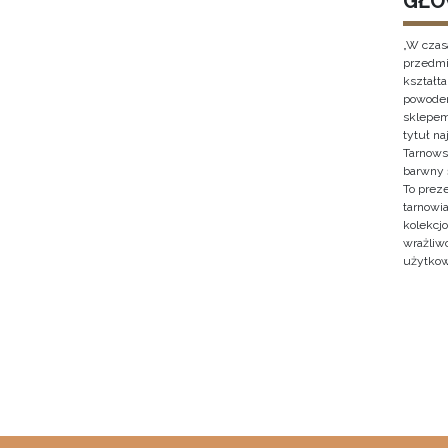
GŁO
„W czas
przedmi
kształt
powodem
sklepem
tytuł n
Tarnows
barwny 
To prez
tarnowi
kolekcjo
wrażliw
użytkow
Stron