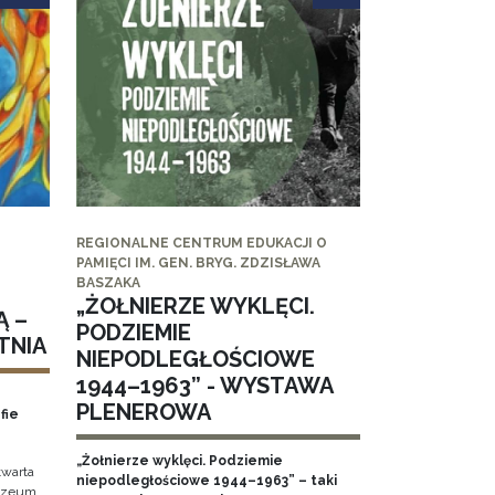
REGIONALNE CENTRUM EDUKACJI O
PAMIĘCI IM. GEN. BRYG. ZDZISŁAWA
BASZAKA
„ŻOŁNIERZE WYKLĘCI.
Ą –
PODZIEMIE
TNIA
NIEPODLEGŁOŚCIOWE
1944–1963” - WYSTAWA
PLENEROWA
fie
„Żołnierze wyklęci. Podziemie
twarta
niepodległościowe 1944–1963” – taki
Muzeum