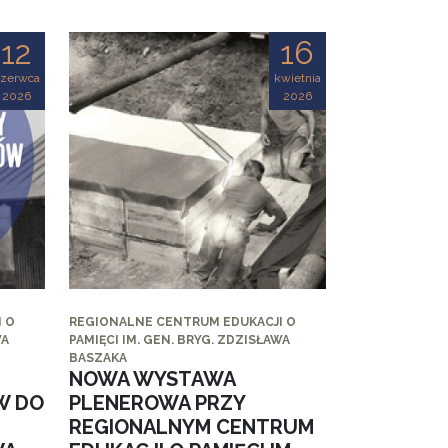
12
16
czerwca
kwietnia
2026
2026
 O
REGIONALNE CENTRUM EDUKACJI O
WA
PAMIĘCI IM. GEN. BRYG. ZDZISŁAWA
BASZAKA
NOWA WYSTAWA
W DO
PLENEROWA PRZY
REGIONALNYM CENTRUM