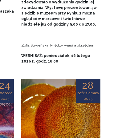
y
zdecydowało o wydłużeniu godzin jej
zwiedzania. Wystawę prezentowaną w
 Baszaka
siedzibie muzeum przy Rynku 3 można
oglądać w marcowe i kwietniowe
niedziele już od godziny 9.00 do 17.00.
Zofia Stryjeńska. Między wiarą a obrzędem
WERNISAŻ: poniedziałek, 16 lutego
2026 r., godz. 18:00
24
28
istopada
października
2025
2025