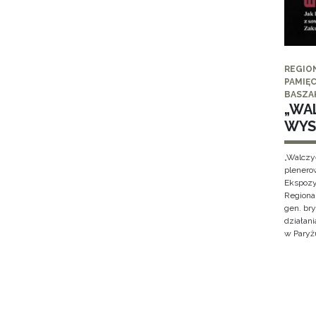
REGIO
PAMIĘC
BASZA
„WAL
WYS
„Walczy
plenero
Ekspozy
Regiona
gen. br
działan
w Paryżu