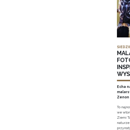
SIEDZI
MAL
FOT
INS
WYS
Echa na
malars
Zenon 
To najn
we wtor
Ziemi T
naturze 
przyrody