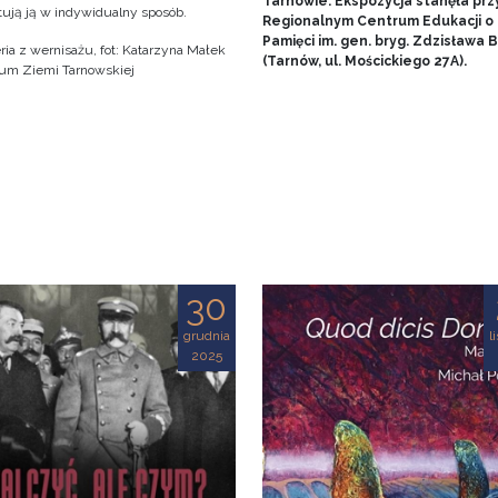
Tarnowie. Ekspozycja stanęła prz
tują ją w indywidualny sposób.
Regionalnym Centrum Edukacji o
Pamięci im. gen. bryg. Zdzisława
ria z wernisażu, fot: Katarzyna Małek
(Tarnów, ul. Mościckiego 27A).
m Ziemi Tarnowskiej
30
grudnia
l
2025