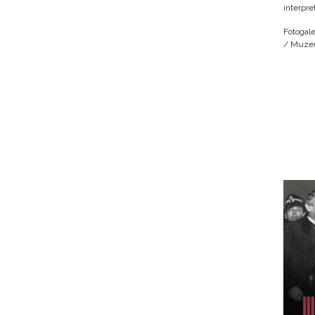
interpre
Fotogale
/ Muzeu