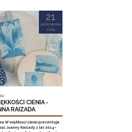
21
października
2025
BA
ĘKKOŚCI CIENIA -
NNA RAIZADA
wa
W miękkości cienia
prezentuje
ość Joanny Raizady z lat 2014–