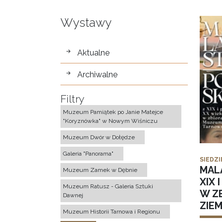
Wystawy
wystawy
Aktualne
Archiwalne
Filtry
Muzeum Pamiątek po Janie Matejce
"Koryznówka" w Nowym Wiśniczu
Muzeum Dwór w Dołędze
Galeria "Panorama"
SIEDZI
MAL
Muzeum Zamek w Dębnie
XIX 
Muzeum Ratusz - Galeria Sztuki
W Z
Dawnej
ZIE
Muzeum Historii Tarnowa i Regionu