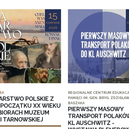
15
czerwca
2026
BA
REGIONALNE CENTRUM EDUKACJI
ARSTWO POLSKIE Z
PAMIĘCI IM. GEN. BRYG. ZDZISŁA
BASZAKA
I POCZĄTKU XX WIEKU
PIERWSZY MASOWY
BIORACH MUZEUM
TRANSPORT POLAKÓ
MI TARNOWSKIEJ
KL AUSCHWITZ -