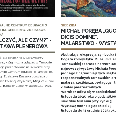
NALNE CENTRUM EDUKACJI O
SIEDZIBA
MICHAŁ PORĘBA „QU
I IM. GEN. BRYG. ZDZISŁAWA
KA
DICIS DOMINE”.
CZYĆ, ALE CZYM?” -
MALARSTWO - WYST
TAWA PLENEROWA
Abstrakcja, ekspresja, symbolika i
ć, ale czym?” to tytuł wystawy
bogata kolorystyka. Muzeum Zie
wej, którą można oglądać w Tarnowie.
Tarnowskiej zaprasza na wernisa
cja prezentowana na skwerze przy
najnowszej wystawy Michała Porę
lnym Centrum Edukacji o Pamięci im.
jednego z najważniejszych i najba
yg. Zdzisława Baszaka opowiada o
rozpoznawalnych tarnowskich art
iach Polskiej Wojskowej Misji Zakupów
malarza, rzeźbiarza, pedagoga i 
, funkcjonującej w latach 1919–1921.
działań parateatralnych.
Wernisaż odbył się w poniedziałe
listopada 2025 roku o godz. 18:0
siedzibie Muzeum przy Rynku 3.
Wystawę można oglądać od 25
listopada do 31 grudnia 2025 rok