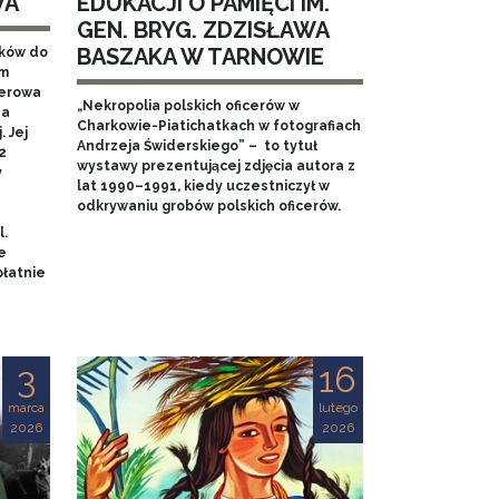
WA
EDUKACJI O PAMIĘCI IM.
GEN. BRYG. ZDZISŁAWA
BASZAKA W TARNOWIE
aków do
em
nerowa
„Nekropolia polskich oficerów w
na
Charkowie-Piatichatkach w fotografiach
 Jej
Andrzeja Świderskiego” – to tytuł
2
wystawy prezentującej zdjęcia autora z
y
lat 1990–1991, kiedy uczestniczył w
odkrywaniu grobów polskich oficerów.
l.
e
łatnie
3
16
marca
lutego
2026
2026