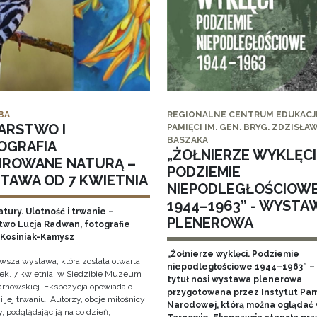
BA
REGIONALNE CENTRUM EDUKACJI
ARSTWO I
PAMIĘCI IM. GEN. BRYG. ZDZISŁA
BASZAKA
OGRAFIA
„ŻOŁNIERZE WYKLĘCI
PIROWANE NATURĄ –
PODZIEMIE
TAWA OD 7 KWIETNIA
NIEPODLEGŁOŚCIOW
1944–1963” - WYSTA
tury. Ulotność i trwanie –
PLENEROWA
two Lucja Radwan, fotografie
Kosiniak-Kamysz
„Żołnierze wyklęci. Podziemie
owsza wystawa, która została otwarta
niepodległościowe 1944–1963” – 
ek, 7 kwietnia, w Siedzibie Muzeum
tytuł nosi wystawa plenerowa
arnowskiej. Ekspozycja opowiada o
przygotowana przez Instytut Pam
i jej trwaniu. Autorzy, oboje miłośnicy
Narodowej, którą można oglądać
, podglądając ją na co dzień,