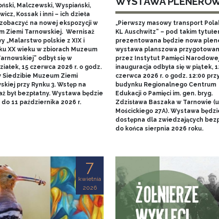
WYSTAWA PLENERO
ński, Malczewski, Wyspiański,
icz, Kossak i inni – ich dzieła
zobaczyć na nowej ekspozycji w
„Pierwszy masowy transport Pol
 Ziemi Tarnowskiej. Wernisaż
KL Auschwitz” – pod takim tytuł
 „Malarstwo polskie z XIX i
prezentowana będzie nowa ple
ku XX wieku w zbiorach Muzeum
wystawa planszowa przygotowa
arnowskiej” odbył się w
przez Instytut Pamięci Narodowej.
iałek, 15 czerwca 2026 r. o godz.
inauguracja odbyła się w piątek, 1
w Siedzibie Muzeum Ziemi
czerwca 2026 r. o godz. 12:00 prz
skiej przy Rynku 3. Wstęp na
budynku Regionalnego Centrum
aż był bezpłatny. Wystawa będzie
Edukacji o Pamięci im. gen. bryg.
do 11 października 2026 r.
Zdzisława Baszaka w Tarnowie (u
Mościckiego 27A). Wystawa będzi
dostępna dla zwiedzających bezp
do końca sierpnia 2026 roku.
7
kwietnia
2026