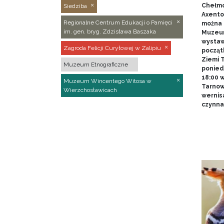
Chełmo
Siedziba
Axentow
Regionalne Centrum Edukacji o Pamięci
można 
im. gen. bryg. Zdzisława Baszaka
Muzeum
wystawy
Zagroda Felicji Curyłowej w Zalipiu
począt
Ziemi T
Muzeum Etnograficzne
poniedz
18:00 
Muzeum Wincentego Witosa w
Tarnow
Wierzchosławicach
wernis
czynna 