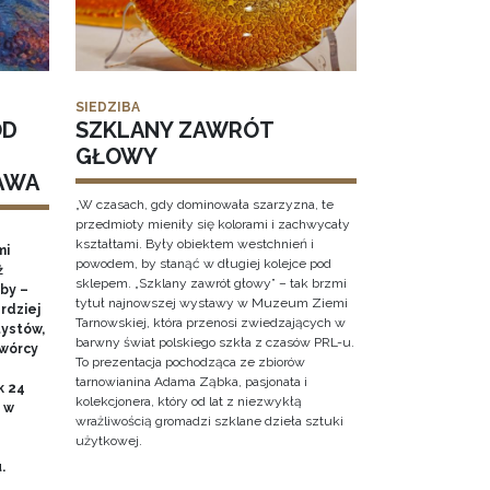
SIEDZIBA
OD
SZKLANY ZAWRÓT
GŁOWY
AWA
„W czasach, gdy dominowała szarzyzna, te
przedmioty mieniły się kolorami i zachwycały
kształtami. Były obiektem westchnień i
mi
powodem, by stanąć w długiej kolejce pod
ż
sklepem. „Szklany zawrót głowy” – tak brzmi
by –
tytuł najnowszej wystawy w Muzeum Ziemi
rdziej
Tarnowskiej, która przenosi zwiedzających w
ystów,
barwny świat polskiego szkła z czasów PRL-u.
twórcy
To prezentacja pochodząca ze zbiorów
tarnowianina Adama Ząbka, pasjonata i
k 24
kolekcjonera, który od lat z niezwykłą
0 w
wrażliwością gromadzi szklane dzieła sztuki
użytkowej.
u.