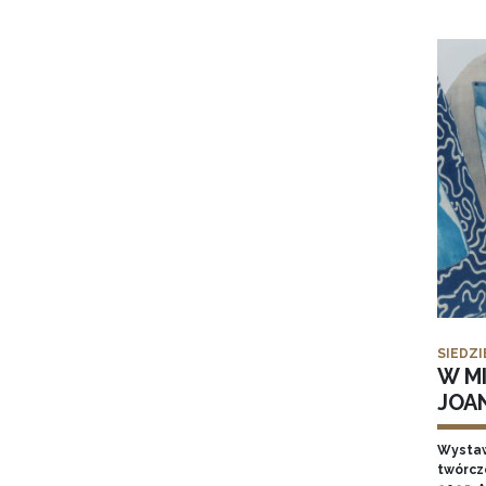
SIEDZI
W MI
JOA
Wysta
twórcz