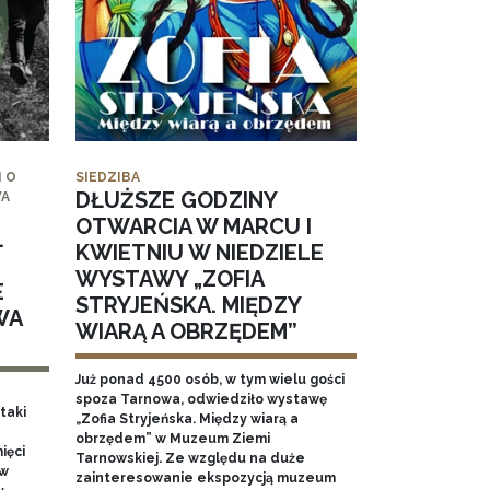
 O
SIEDZIBA
DŁUŻSZE GODZINY
WA
OTWARCIA W MARCU I
.
KWIETNIU W NIEDZIELE
WYSTAWY „ZOFIA
E
STRYJEŃSKA. MIĘDZY
WA
WIARĄ A OBRZĘDEM”
Już ponad 4500 osób, w tym wielu gości
spoza Tarnowa, odwiedziło wystawę
taki
„Zofia Stryjeńska. Między wiarą a
obrzędem” w Muzeum Ziemi
ięci
Tarnowskiej. Ze względu na duże
 w
zainteresowanie ekspozycją muzeum