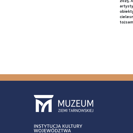
2025. A
artyst
obiekt
cieles
tożsam
Stron