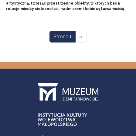
artystyczną, tworząc przestrzenne obiekty, w których bada
relacje między cielesnością, nadmiarem i kobiecą tożsamością.
Stronicowanie
Następna strona
Strona 1
››