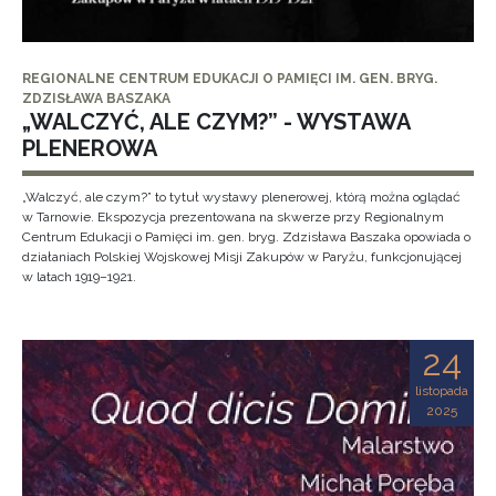
REGIONALNE CENTRUM EDUKACJI O PAMIĘCI IM. GEN. BRYG.
ZDZISŁAWA BASZAKA
„WALCZYĆ, ALE CZYM?” - WYSTAWA
PLENEROWA
„Walczyć, ale czym?” to tytuł wystawy plenerowej, którą można oglądać
w Tarnowie. Ekspozycja prezentowana na skwerze przy Regionalnym
Centrum Edukacji o Pamięci im. gen. bryg. Zdzisława Baszaka opowiada o
działaniach Polskiej Wojskowej Misji Zakupów w Paryżu, funkcjonującej
w latach 1919–1921.
24
listopada
2025