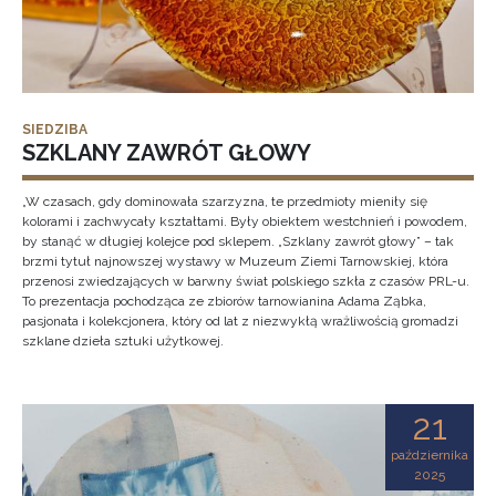
SIEDZIBA
SZKLANY ZAWRÓT GŁOWY
„W czasach, gdy dominowała szarzyzna, te przedmioty mieniły się
kolorami i zachwycały kształtami. Były obiektem westchnień i powodem,
by stanąć w długiej kolejce pod sklepem. „Szklany zawrót głowy” – tak
brzmi tytuł najnowszej wystawy w Muzeum Ziemi Tarnowskiej, która
przenosi zwiedzających w barwny świat polskiego szkła z czasów PRL-u.
To prezentacja pochodząca ze zbiorów tarnowianina Adama Ząbka,
pasjonata i kolekcjonera, który od lat z niezwykłą wrażliwością gromadzi
szklane dzieła sztuki użytkowej.
21
października
2025