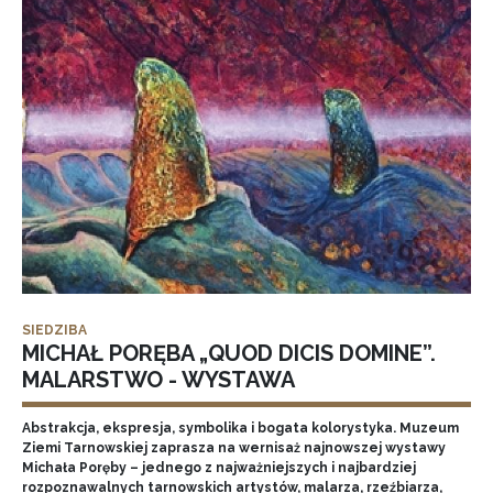
SIEDZIBA
MICHAŁ PORĘBA „QUOD DICIS DOMINE”.
MALARSTWO - WYSTAWA
Abstrakcja, ekspresja, symbolika i bogata kolorystyka. Muzeum
Ziemi Tarnowskiej zaprasza na wernisaż najnowszej wystawy
Michała Poręby – jednego z najważniejszych i najbardziej
rozpoznawalnych tarnowskich artystów, malarza, rzeźbiarza,