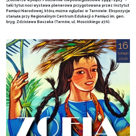
„Żołnierze wyklęci. Podziemie niepodległościowe 1944–1963” –
taki tytuł nosi wystawa plenerowa przygotowana przez Instytut
Pamięci Narodowej, którą można oglądać w Tarnowie. Ekspozycja
stanęła przy Regionalnym Centrum Edukacji o Pamięci im. gen.
bryg. Zdzisława Baszaka (Tarnów, ul. Mościckiego 27A).
16
lutego
2026