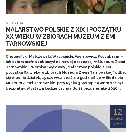
SIEDZIBA
MALARSTWO POLSKIE Z XIX I POCZĄTKU
XX WIEKU W ZBIORACH MUZEUM ZIEMI
TARNOWSKIEJ
Chełmoński, Malczewski, Wyspiański, Axentowicz, Kossak i inni –
ich dzieła można zobaczyć na nowej ekspozycji w Muzeum Ziemi
Tarnowskiej. Wernisaż wystawy „Malarstwo polskie z XIX i
początku XX wieku w zbiorach Muzeum Ziemi Tarnowskiej” odbył
się w poniedziałek, 15 czerwca 2026 r. o godz. 18:00 w Siedzibie
Muzeum Ziemi Tarnowskiej przy Rynku 3. Wstęp na wernisaż był
bezpłatny. Wystawa będzie czynna do 11 października 2026 r.
12
czerwca
2026