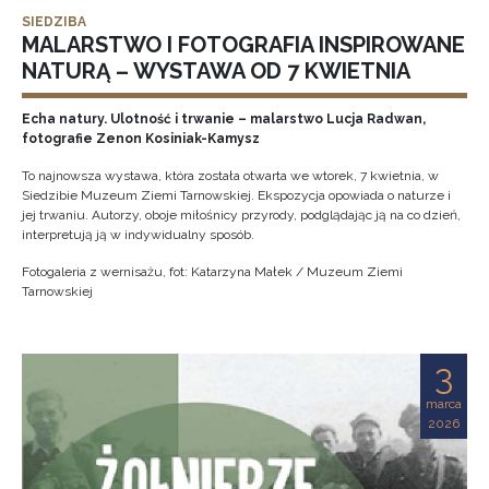
SIEDZIBA
MALARSTWO I FOTOGRAFIA INSPIROWANE
NATURĄ – WYSTAWA OD 7 KWIETNIA
Echa natury. Ulotność i trwanie – malarstwo Lucja Radwan,
fotografie Zenon Kosiniak-Kamysz
To najnowsza wystawa, która została otwarta we wtorek, 7 kwietnia, w
Siedzibie Muzeum Ziemi Tarnowskiej. Ekspozycja opowiada o naturze i
jej trwaniu. Autorzy, oboje miłośnicy przyrody, podglądając ją na co dzień,
interpretują ją w indywidualny sposób.
Fotogaleria z wernisażu, fot: Katarzyna Małek / Muzeum Ziemi
Tarnowskiej
3
marca
2026