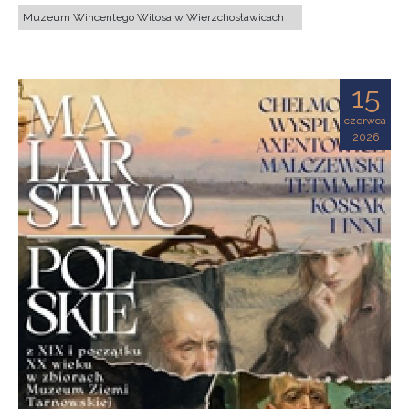
Muzeum Wincentego Witosa w Wierzchosławicach
15
czerwca
2026