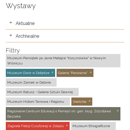
Wystawy
wystawy
Aktualne
Archiwalne
Filtry
Muzeum Pamiątek po Janie Matejce "Koryznówka" w Nowym
Wiśniczu
Muzeum Dwór w Dołędze
Galeria "Panorama"
Muzeum Zamek w Dębnie
Muzeum Ratusz - Galeria Sztuki Dawnej
Muzeum Historii Tarnowa i Regionu
Siedziba
Regionalne Centrum Edukacji o Pamięci im. gen. bryg. Zdzisława
Baszaka
Zagroda Felicji Curyłowej w Zalipiu
Muzeum Etnograficzne