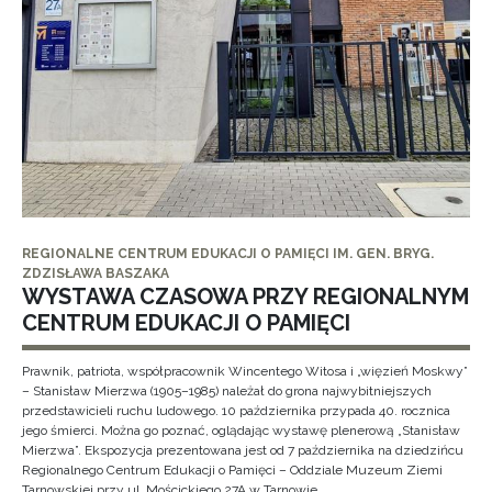
REGIONALNE CENTRUM EDUKACJI O PAMIĘCI IM. GEN. BRYG.
ZDZISŁAWA BASZAKA
WYSTAWA CZASOWA PRZY REGIONALNYM
CENTRUM EDUKACJI O PAMIĘCI
Prawnik, patriota, współpracownik Wincentego Witosa i „więzień Moskwy”
– Stanisław Mierzwa (1905–1985) należał do grona najwybitniejszych
przedstawicieli ruchu ludowego. 10 października przypada 40. rocznica
jego śmierci. Można go poznać, oglądając wystawę plenerową „Stanisław
Mierzwa”. Ekspozycja prezentowana jest od 7 października na dziedzińcu
Regionalnego Centrum Edukacji o Pamięci – Oddziale Muzeum Ziemi
Tarnowskiej przy ul. Mościckiego 27A w Tarnowie.