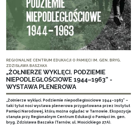
REGIONALNE CENTRUM EDUKACJI O PAMIĘCI IM. GEN. BRYG.
ZDZISŁAWA BASZAKA
„ŻOŁNIERZE WYKLĘCI. PODZIEMIE
NIEPODLEGŁOŚCIOWE 1944–1963” -
WYSTAWA PLENEROWA
„Żołnierze wyklęci. Podziemie niepodległościowe 1944–1963” –
taki tytuł nosi wystawa plenerowa przygotowana przez Instytut
Pamięci Narodowej, którą można oglądać w Tarnowie. Ekspozycja
stanęła przy Regionalnym Centrum Edukacji o Pamięci im. gen.
bryg. Zdzisława Baszaka (Tarnów, ul. Mościckiego 27A).