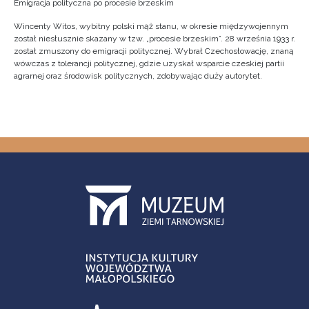
Emigracja polityczna po procesie brzeskim
Wincenty Witos, wybitny polski mąż stanu, w okresie międzywojennym
został niesłusznie skazany w tzw. „procesie brzeskim”. 28 września 1933 r.
został zmuszony do emigracji politycznej. Wybrał Czechosłowację, znaną
wówczas z tolerancji politycznej, gdzie uzyskał wsparcie czeskiej partii
agrarnej oraz środowisk politycznych, zdobywając duży autorytet.