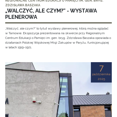
REGIONALNE CENTRUM EDUKACJI O PAMIĘCI IM. GEN. BRYG.
ZDZISŁAWA BASZAKA
„WALCZYĆ, ALE CZYM?” - WYSTAWA
PLENEROWA
„Walczyć, ale czym?” to tytuł wystawy plenerowej, którą można oglądać
w Tarnowie. Ekspozycja prezentowana na skwerze przy Regionalnym
Centrum Edukacji o Pamięci im. gen. bryg. Zdzisława Baszaka opowiada o
działaniach Polskiej Wojskowej Misji Zakupów w Paryżu, funkcjonującej
w latach 1919–1921.
7
października
2025