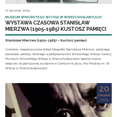
17 stycznia, 2025
MUZEUM WINCENTEGO WITOSA W WIERZCHOSŁAWICACH
WYSTAWA CZASOWA STANISŁAW
MIERZWA (1905-1985) KUSTOSZ PAMIĘCI
Stanisław Mierzwa (1905–1985) – Kustosz pamięci
Unikalne, niepokazywane dotąd fotografie Stanisława Mierzwy, polskiego
adwokata, patrioty, bliskiego współpracownika Wincentego Witosa i twórcy
Muzeum Wincentego Witosa w Wierzchosławicach będzie można
obejrzeć na planszowej wystawie w Centrum Kultury Wsi Polskiej im. W.
Witosa w Wierzchosławicach.
20
listopada
2023