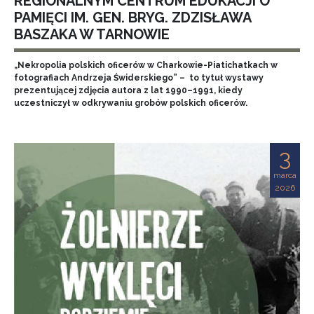
REGIONALNYM CENTRUM EDUKACJI O
PAMIĘCI IM. GEN. BRYG. ZDZISŁAWA
BASZAKA W TARNOWIE
„Nekropolia polskich oficerów w Charkowie-Piatichatkach w
fotografiach Andrzeja Świderskiego” – to tytuł wystawy
prezentującej zdjęcia autora z lat 1990–1991, kiedy
uczestniczył w odkrywaniu grobów polskich oficerów.
3
marca
2026