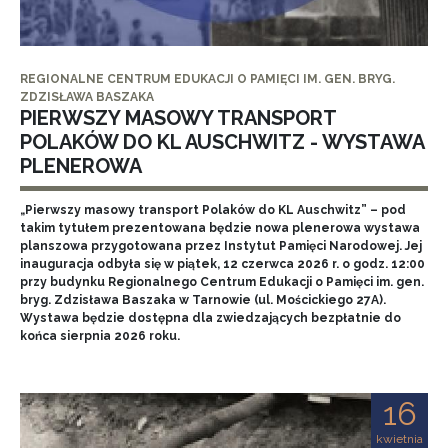
REGIONALNE CENTRUM EDUKACJI O PAMIĘCI IM. GEN. BRYG.
ZDZISŁAWA BASZAKA
PIERWSZY MASOWY TRANSPORT
POLAKÓW DO KL AUSCHWITZ - WYSTAWA
PLENEROWA
„Pierwszy masowy transport Polaków do KL Auschwitz” – pod
takim tytułem prezentowana będzie nowa plenerowa wystawa
planszowa przygotowana przez Instytut Pamięci Narodowej. Jej
inauguracja odbyła się w piątek, 12 czerwca 2026 r. o godz. 12:00
przy budynku Regionalnego Centrum Edukacji o Pamięci im. gen.
bryg. Zdzisława Baszaka w Tarnowie (ul. Mościckiego 27A).
Wystawa będzie dostępna dla zwiedzających bezpłatnie do
końca sierpnia 2026 roku.
16
kwietnia