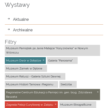
Wystawy
wystawy
Aktualne
Archiwalne
Filtry
Muzeum Pamiątek po Janie Matejce "Koryznówka" w Nowym
Wiśniczu
Muzeum Dwór w Dołędze
Galeria "Panorama"
Muzeum Zamek w Dębnie
Muzeum Ratusz - Galeria Sztuki Dawnej
Muzeum Historii Tarnowa i Regionu
Siedziba
Regionalne Centrum Edukacji o Pamięci im. gen. bryg. Zdzisława
Baszaka
Zagroda Felicji Curyłowej w Zalipiu
Muzeum Etnograficzne