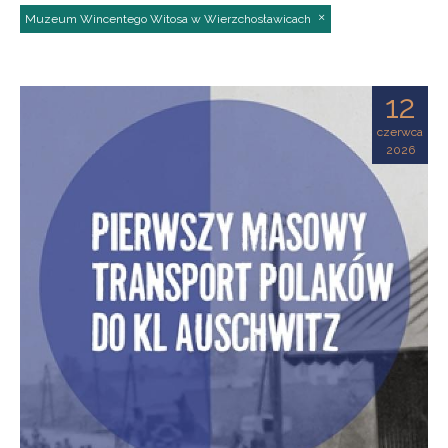
Muzeum Wincentego Witosa w Wierzchosławicach
12
czerwca
2026