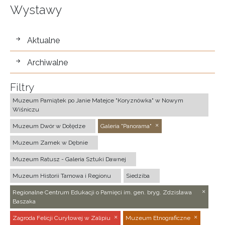
Wystawy
wystawy
Aktualne
Archiwalne
Filtry
Muzeum Pamiątek po Janie Matejce "Koryznówka" w Nowym
Wiśniczu
Muzeum Dwór w Dołędze
Galeria "Panorama"
Muzeum Zamek w Dębnie
Muzeum Ratusz - Galeria Sztuki Dawnej
Muzeum Historii Tarnowa i Regionu
Siedziba
Regionalne Centrum Edukacji o Pamięci im. gen. bryg. Zdzisława
Baszaka
Zagroda Felicji Curyłowej w Zalipiu
Muzeum Etnograficzne