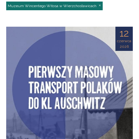
Muzeum Wincentego Witosa w Wierzchosławicach
12
czerwca
2026