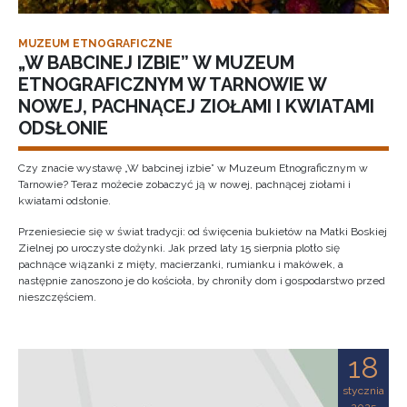
MUZEUM ETNOGRAFICZNE
„W BABCINEJ IZBIE” W MUZEUM
ETNOGRAFICZNYM W TARNOWIE W
NOWEJ, PACHNĄCEJ ZIOŁAMI I KWIATAMI
ODSŁONIE
Czy znacie wystawę „W babcinej izbie” w Muzeum Etnograficznym w
Tarnowie? Teraz możecie zobaczyć ją w nowej, pachnącej ziołami i
kwiatami odsłonie.
Przeniesiecie się w świat tradycji: od święcenia bukietów na Matki Boskiej
Zielnej po uroczyste dożynki. Jak przed laty 15 sierpnia plotło się
pachnące wiązanki z mięty, macierzanki, rumianku i makówek, a
następnie zanoszono je do kościoła, by chroniły dom i gospodarstwo przed
nieszczęściem.
18
stycznia