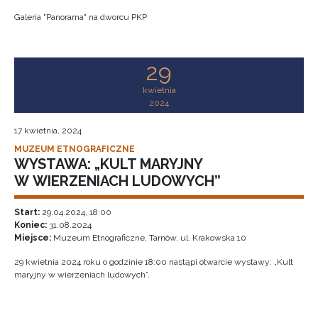
Galeria "Panorama" na dworcu PKP
29
kwietnia
2024
17 kwietnia, 2024
MUZEUM ETNOGRAFICZNE
WYSTAWA: „KULT MARYJNY
W WIERZENIACH LUDOWYCH”
Start:
29.04.2024, 18:00
Koniec:
31.08.2024
Miejsce:
Muzeum Etnograficzne, Tarnów, ul. Krakowska 10
29 kwietnia 2024 roku o godzinie 18:00 nastąpi otwarcie wystawy: „Kult
maryjny w wierzeniach ludowych”.