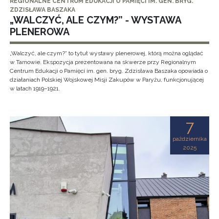
REGIONALNE CENTRUM EDUKACJI O PAMIĘCI IM. GEN. BRYG.
ZDZISŁAWA BASZAKA
„WALCZYĆ, ALE CZYM?” - WYSTAWA
PLENEROWA
„Walczyć, ale czym?” to tytuł wystawy plenerowej, którą można oglądać
w Tarnowie. Ekspozycja prezentowana na skwerze przy Regionalnym
Centrum Edukacji o Pamięci im. gen. bryg. Zdzisława Baszaka opowiada o
działaniach Polskiej Wojskowej Misji Zakupów w Paryżu, funkcjonującej
w latach 1919–1921.
7
października
2025