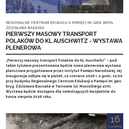
REGIONALNE CENTRUM EDUKACJI O PAMIĘCI IM. GEN. BRYG.
ZDZISŁAWA BASZAKA
PIERWSZY MASOWY TRANSPORT
POLAKÓW DO KL AUSCHWITZ - WYSTAWA
PLENEROWA
„Pierwszy masowy transport Polaków do KL Auschwitz” – pod
takim tytułem prezentowana będzie nowa plenerowa wystawa
planszowa przygotowana przez Instytut Pamięci Narodowej. Jej
inauguracja odbyła się w piątek, 12 czerwca 2026 r. o godz. 12:00
przy budynku Regionalnego Centrum Edukacji o Pamięci im. gen.
bryg. Zdzisława Baszaka w Tarnowie (ul. Mościckiego 27A).
Wystawa będzie dostępna dla zwiedzających bezpłatnie do
końca sierpnia 2026 roku.
16
kwietnia