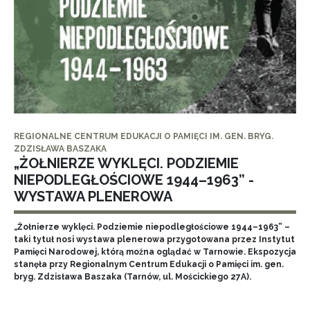
REGIONALNE CENTRUM EDUKACJI O PAMIĘCI IM. GEN. BRYG.
ZDZISŁAWA BASZAKA
„ŻOŁNIERZE WYKLĘCI. PODZIEMIE
NIEPODLEGŁOŚCIOWE 1944–1963” -
WYSTAWA PLENEROWA
„Żołnierze wyklęci. Podziemie niepodległościowe 1944–1963” –
taki tytuł nosi wystawa plenerowa przygotowana przez Instytut
Pamięci Narodowej, którą można oglądać w Tarnowie. Ekspozycja
stanęła przy Regionalnym Centrum Edukacji o Pamięci im. gen.
bryg. Zdzisława Baszaka (Tarnów, ul. Mościckiego 27A).