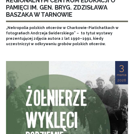
REGIONALNYM CENTRUM EDUKACJI O
PAMIĘCI IM. GEN. BRYG. ZDZISŁAWA
BASZAKA W TARNOWIE
„Nekropolia polskich oficerów w Charkowie-Piatichatkach w
fotografiach Andrzeja Świderskiego” – to tytuł wystawy
prezentującej zdjęcia autora z lat 1990–1991, kiedy
uczestniczył w odkrywaniu grobów polskich oficerów.
3
marca
2026