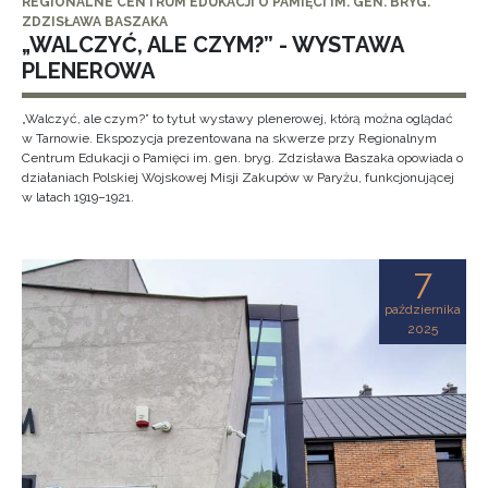
REGIONALNE CENTRUM EDUKACJI O PAMIĘCI IM. GEN. BRYG.
ZDZISŁAWA BASZAKA
„WALCZYĆ, ALE CZYM?” - WYSTAWA
PLENEROWA
„Walczyć, ale czym?” to tytuł wystawy plenerowej, którą można oglądać
w Tarnowie. Ekspozycja prezentowana na skwerze przy Regionalnym
Centrum Edukacji o Pamięci im. gen. bryg. Zdzisława Baszaka opowiada o
działaniach Polskiej Wojskowej Misji Zakupów w Paryżu, funkcjonującej
w latach 1919–1921.
7
października
2025