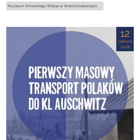
Muzeum Wincentego Witosa w Wierzchosławicach
12
czerwca
2026