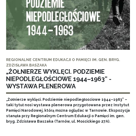
REGIONALNE CENTRUM EDUKACJI O PAMIĘCI IM. GEN. BRYG.
ZDZISŁAWA BASZAKA
„ŻOŁNIERZE WYKLĘCI. PODZIEMIE
NIEPODLEGŁOŚCIOWE 1944–1963” -
WYSTAWA PLENEROWA
„Żołnierze wyklęci. Podziemie niepodległościowe 1944–1963” –
taki tytuł nosi wystawa plenerowa przygotowana przez Instytut
Pamięci Narodowej, którą można oglądać w Tarnowie. Ekspozycja
stanęła przy Regionalnym Centrum Edukacji o Pamięci im. gen.
bryg. Zdzisława Baszaka (Tarnów, ul. Mościckiego 27A).