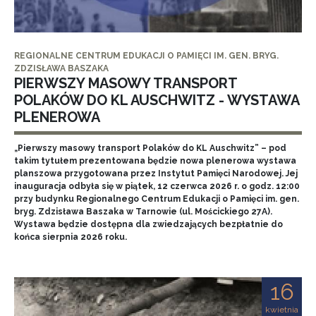
REGIONALNE CENTRUM EDUKACJI O PAMIĘCI IM. GEN. BRYG.
ZDZISŁAWA BASZAKA
PIERWSZY MASOWY TRANSPORT
POLAKÓW DO KL AUSCHWITZ - WYSTAWA
PLENEROWA
„Pierwszy masowy transport Polaków do KL Auschwitz” – pod
takim tytułem prezentowana będzie nowa plenerowa wystawa
planszowa przygotowana przez Instytut Pamięci Narodowej. Jej
inauguracja odbyła się w piątek, 12 czerwca 2026 r. o godz. 12:00
przy budynku Regionalnego Centrum Edukacji o Pamięci im. gen.
bryg. Zdzisława Baszaka w Tarnowie (ul. Mościckiego 27A).
Wystawa będzie dostępna dla zwiedzających bezpłatnie do
końca sierpnia 2026 roku.
16
kwietnia