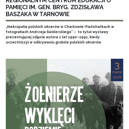
REGIONALNYM CENTRUM EDUKACJI O
PAMIĘCI IM. GEN. BRYG. ZDZISŁAWA
BASZAKA W TARNOWIE
„Nekropolia polskich oficerów w Charkowie-Piatichatkach w
fotografiach Andrzeja Świderskiego” – to tytuł wystawy
prezentującej zdjęcia autora z lat 1990–1991, kiedy
uczestniczył w odkrywaniu grobów polskich oficerów.
3
marca
2026