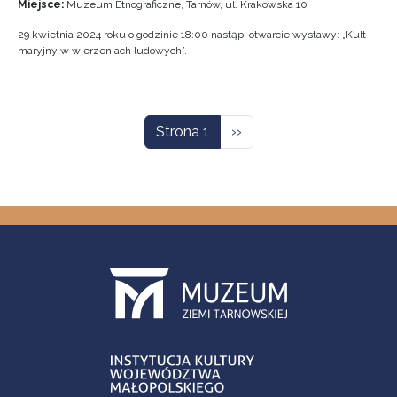
Miejsce:
Muzeum Etnograficzne, Tarnów, ul. Krakowska 10
29 kwietnia 2024 roku o godzinie 18:00 nastąpi otwarcie wystawy: „Kult
maryjny w wierzeniach ludowych”.
Stronicowanie
Następna strona
Strona 1
››