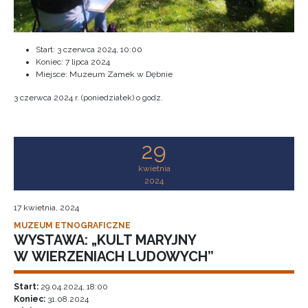
Start:
3 czerwca 2024, 10:00
Koniec:
7 lipca 2024
Miejsce: Muzeum Zamek w Dębnie
3 czerwca 2024 r. (poniedziałek) o godz.
29
kwietnia
2024
17 kwietnia, 2024
MUZEUM ETNOGRAFICZNE
WYSTAWA: „KULT MARYJNY
W WIERZENIACH LUDOWYCH”
Start:
29.04.2024, 18:00
Koniec:
31.08.2024