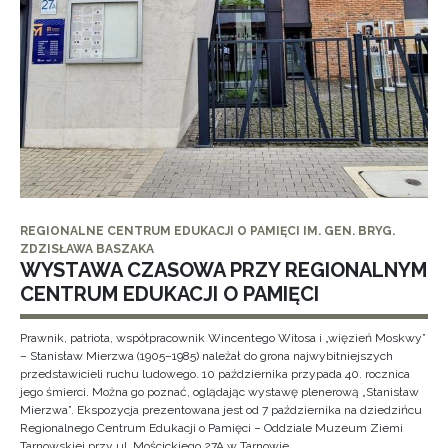
REGIONALNE CENTRUM EDUKACJI O PAMIĘCI IM. GEN. BRYG.
ZDZISŁAWA BASZAKA
WYSTAWA CZASOWA PRZY REGIONALNYM
CENTRUM EDUKACJI O PAMIĘCI
Prawnik, patriota, współpracownik Wincentego Witosa i „więzień Moskwy”
– Stanisław Mierzwa (1905–1985) należał do grona najwybitniejszych
przedstawicieli ruchu ludowego. 10 października przypada 40. rocznica
jego śmierci. Można go poznać, oglądając wystawę plenerową „Stanisław
Mierzwa”. Ekspozycja prezentowana jest od 7 października na dziedzińcu
Regionalnego Centrum Edukacji o Pamięci – Oddziale Muzeum Ziemi
Tarnowskiej przy ul. Mościckiego 27A w Tarnowie.