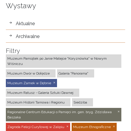
Wystawy
wystawy
Aktualne
Archiwalne
Filtry
Muzeum Pamiątek po Janie Matejce "Koryznówka" w Nowym
Wiśniczu
Muzeum Dwór w Dołędze
Galeria "Panorama"
Muzeum Zamek w Dębnie
Muzeum Ratusz - Galeria Sztuki Dawnej
Muzeum Historii Tarnowa i Regionu
Siedziba
Regionalne Centrum Edukacji o Pamięci im. gen. bryg. Zdzisława
Baszaka
Zagroda Felicji Curyłowej w Zalipiu
Muzeum Etnograficzne