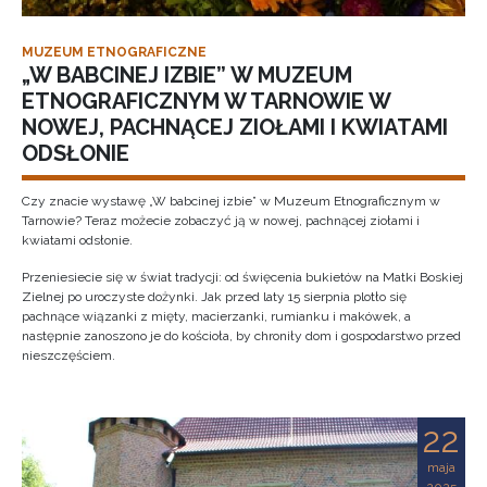
MUZEUM ETNOGRAFICZNE
„W BABCINEJ IZBIE” W MUZEUM
ETNOGRAFICZNYM W TARNOWIE W
NOWEJ, PACHNĄCEJ ZIOŁAMI I KWIATAMI
ODSŁONIE
Czy znacie wystawę „W babcinej izbie” w Muzeum Etnograficznym w
Tarnowie? Teraz możecie zobaczyć ją w nowej, pachnącej ziołami i
kwiatami odsłonie.
Przeniesiecie się w świat tradycji: od święcenia bukietów na Matki Boskiej
Zielnej po uroczyste dożynki. Jak przed laty 15 sierpnia plotło się
pachnące wiązanki z mięty, macierzanki, rumianku i makówek, a
następnie zanoszono je do kościoła, by chroniły dom i gospodarstwo przed
nieszczęściem.
22
maja