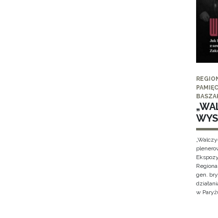
REGIO
PAMIĘC
BASZA
„WAL
WYS
„Walczy
plenero
Ekspozy
Regiona
gen. br
działan
w Paryżu