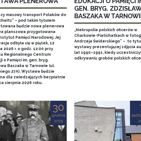
TAWA PLENEROWA
EDUKACJI O PAMIĘCI I
GEN. BRYG. ZDZISŁA
BASZAKA W TARNOWI
szy masowy transport Polaków do
chwitz” – pod takim tytułem
towana będzie nowa plenerowa
„Nekropolia polskich oficerów w
a planszowa przygotowana
Charkowie-Piatichatkach w fotog
nstytut Pamięci Narodowej. Jej
Andrzeja Świderskiego” – to tytu
acja odbyła się w piątek, 12
wystawy prezentującej zdjęcia au
 2026 r. o godz. 12:00 przy
lat 1990–1991, kiedy uczestniczy
u Regionalnego Centrum
odkrywaniu grobów polskich ofice
i o Pamięci im. gen. bryg.
awa Baszaka w Tarnowie (ul.
kiego 27A). Wystawa będzie
na dla zwiedzających bezpłatnie
a sierpnia 2026 roku.
30
grudnia
paźdz
2025
2