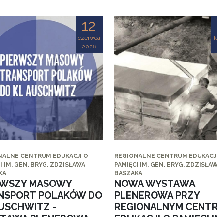
12
czerwca
k
2026
NALNE CENTRUM EDUKACJI O
REGIONALNE CENTRUM EDUKACJI
I IM. GEN. BRYG. ZDZISŁAWA
PAMIĘCI IM. GEN. BRYG. ZDZISŁA
KA
BASZAKA
RWSZY MASOWY
NOWA WYSTAWA
NSPORT POLAKÓW DO
PLENEROWA PRZY
AUSCHWITZ -
REGIONALNYM CENT