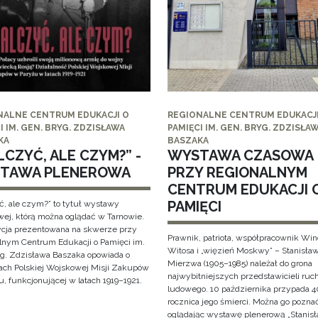
NALNE CENTRUM EDUKACJI O
REGIONALNE CENTRUM EDUKACJI
I IM. GEN. BRYG. ZDZISŁAWA
PAMIĘCI IM. GEN. BRYG. ZDZISŁA
KA
BASZAKA
CZYĆ, ALE CZYM?” -
WYSTAWA CZASOWA
TAWA PLENEROWA
PRZY REGIONALNYM
CENTRUM EDUKACJI 
PAMIĘCI
ć, ale czym?” to tytuł wystawy
wej, którą można oglądać w Tarnowie.
cja prezentowana na skwerze przy
Prawnik, patriota, współpracownik Wi
lnym Centrum Edukacji o Pamięci im.
Witosa i „więzień Moskwy” – Stanisła
yg. Zdzisława Baszaka opowiada o
Mierzwa (1905–1985) należał do grona
iach Polskiej Wojskowej Misji Zakupów
najwybitniejszych przedstawicieli ruc
, funkcjonującej w latach 1919–1921.
ludowego. 10 października przypada 4
rocznica jego śmierci. Można go pozna
oglądając wystawę plenerową „Stanis