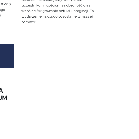
st od 7
uczestnikom i gościom za obecność oraz
ego
wspólne świętowanie sztuki i integracji. To
e
wydarzenie na długo pozostanie w naszej
pamięci!
A
UM