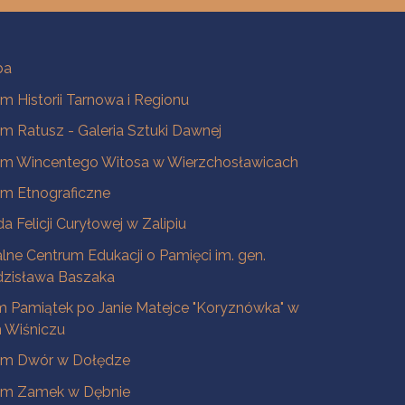
ba
 Historii Tarnowa i Regionu
 Ratusz - Galeria Sztuki Dawnej
m Wincentego Witosa w Wierzchosławicach
m Etnograficzne
a Felicji Curyłowej w Zalipiu
lne Centrum Edukacji o Pamięci im. gen.
dzisława Baszaka
 Pamiątek po Janie Matejce "Koryznówka" w
Wiśniczu
m Dwór w Dołędze
m Zamek w Dębnie