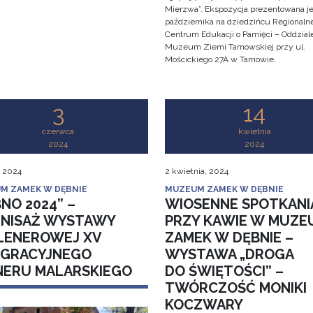
Mierzwa”. Ekspozycja prezentowana je
października na dziedzińcu Regionaln
Centrum Edukacji o Pamięci – Oddzial
Muzeum Ziemi Tarnowskiej przy ul.
Mościckiego 27A w Tarnowie.
3
14
czerwca
kwietnia
2024
2024
, 2024
2 kwietnia, 2024
M ZAMEK W DĘBNIE
MUZEUM ZAMEK W DĘBNIE
NO 2024” –
WIOSENNE SPOTKANI
NISAŻ WYSTAWY
PRZY KAWIE W MUZE
LENEROWEJ XV
ZAMEK W DĘBNIE –
EGRACYJNEGO
WYSTAWA „DROGA
NERU MALARSKIEGO
DO ŚWIĘTOŚCI” –
TWÓRCZOŚĆ MONIKI
KOCZWARY