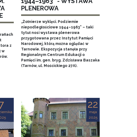
M.
1944–1963” - WYSTAWA
WA
PLENEROWA
E
„Żołnierze wyklęci. Podziemie
niepodległościowe 1944–1963” – taki
tytuł nosi wystawa plenerowa
rafiach
przygotowana przez Instytut Pamięci
ł
Narodowej, którą można oglądać w
tora z
Tarnowie. Ekspozycja stanęła przy
ł w
Regionalnym Centrum Edukacji o
rów.
Pamięci im. gen. bryg. Zdzisława Baszaka
(Tarnów, ul. Mościckiego 27A).
7
22
iernika
maja
025
2025