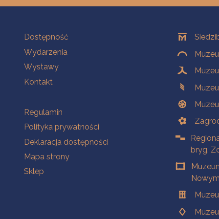
Na skróty
Oddziały
Dostępność
Siedzi
Wydarzenia
Muzeum
Wystawy
Muzeum
Kontakt
Muzeu
Muzeu
Na skróty
Regulamin
Zagrod
Polityka prywatności
Regiona
Deklaracja dostępności
bryg. Z
Mapa strony
Muzeum
Sklep
Nowym 
Muzeu
Muzeu