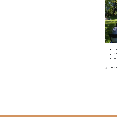
St
Ko
M
3 czerwc