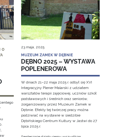
23 maja, 2025
 O
WA
MUZEUM ZAMEK W DĘBNIE
DĘBNO 2025 – WYSTAWA
POPLENEROWA
O
W dniach 21–22 maja 2025 r. odbył się XVI
Integracyjny Plener Malarski z udziałem
warsztatów terapii zajęciowej, uczniów szkół
podstawowych i średnich oraz seniorów,
ncentego
zorganizowany przez Muzeum Zamek w
w
Dębnie. Efekty tej twórczej pracy można
podziwiać na wystawie w siedzibie
hu
Dębińskiego Centrum Kultury w Jastwi do 27
0.
lipca 2025 r.
ć,
ław
Serdecznie dziękujemy wszystkim