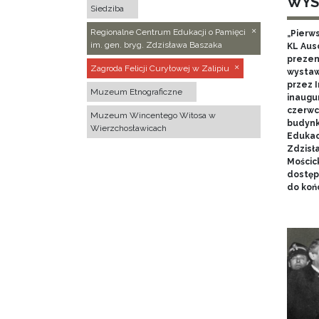
WYS
Siedziba
Regionalne Centrum Edukacji o Pamięci
„Pierw
im. gen. bryg. Zdzisława Baszaka
KL Aus
prezen
Zagroda Felicji Curyłowej w Zalipiu
wystaw
przez I
Muzeum Etnograficzne
inaugur
czerwca
Muzeum Wincentego Witosa w
budynk
Wierzchosławicach
Edukacj
Zdzisł
Mościc
dostęp
do końc