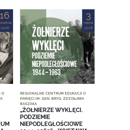
16
3
wietnia
marca
2026
2026
 O
REGIONALNE CENTRUM EDUKACJI O
WA
PAMIĘCI IM. GEN. BRYG. ZDZISŁAWA
BASZAKA
„ŻOŁNIERZE WYKLĘCI.
PODZIEMIE
RUM
NIEPODLEGŁOŚCIOWE