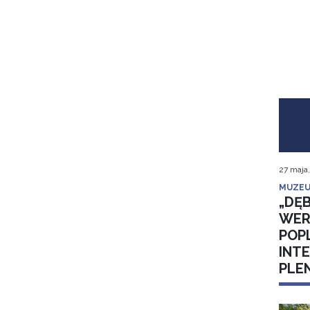
27 maja
MUZEU
„DĘB
WER
POP
INT
PLE