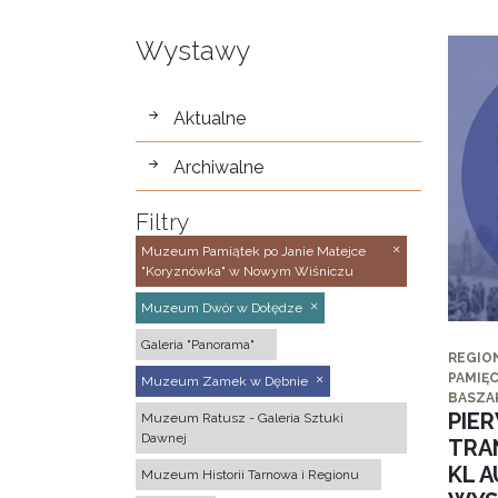
Wystawy
wystawy
Aktualne
Archiwalne
Filtry
Muzeum Pamiątek po Janie Matejce
"Koryznówka" w Nowym Wiśniczu
Muzeum Dwór w Dołędze
Galeria "Panorama"
REGIO
PAMIĘC
Muzeum Zamek w Dębnie
BASZA
PIE
Muzeum Ratusz - Galeria Sztuki
Dawnej
TRA
KL 
Muzeum Historii Tarnowa i Regionu