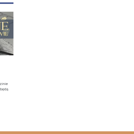
zinie
dbędą