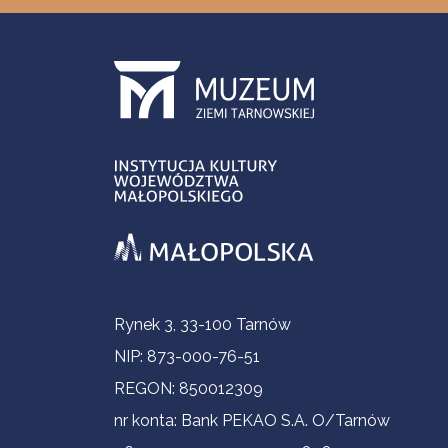
Informacje kontaktowe
Rynek 3, 33-100 Tarnów
NIP: 873-000-76-51
REGON: 850012309
nr konta: Bank PEKAO S.A. O/Tarnów