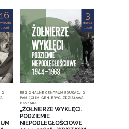
16
3
wietnia
marca
2026
2026
 O
REGIONALNE CENTRUM EDUKACJI O
WA
PAMIĘCI IM. GEN. BRYG. ZDZISŁAWA
BASZAKA
„ŻOŁNIERZE WYKLĘCI.
PODZIEMIE
RUM
NIEPODLEGŁOŚCIOWE