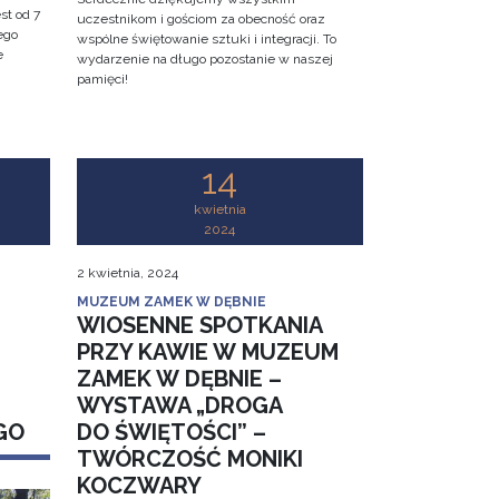
st od 7
uczestnikom i gościom za obecność oraz
ego
wspólne świętowanie sztuki i integracji. To
e
wydarzenie na długo pozostanie w naszej
pamięci!
14
kwietnia
2024
2 kwietnia, 2024
MUZEUM ZAMEK W DĘBNIE
WIOSENNE SPOTKANIA
PRZY KAWIE W MUZEUM
ZAMEK W DĘBNIE –
WYSTAWA „DROGA
GO
DO ŚWIĘTOŚCI” –
TWÓRCZOŚĆ MONIKI
KOCZWARY