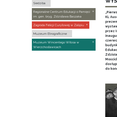
WYS
Siedziba
Regionalne Centrum Edukacji o Pamięci
„Pierw
im. gen. bryg. Zdzisława Baszaka
KL Aus
prezen
Zagroda Felicji Curyłowej w Zalipiu
wystaw
przez I
Muzeum Etnograficzne
inaugur
czerwca
Muzeum Wincentego Witosa w
budynk
Wierzchosławicach
Edukacj
Zdzisł
Mościc
dostęp
do końc