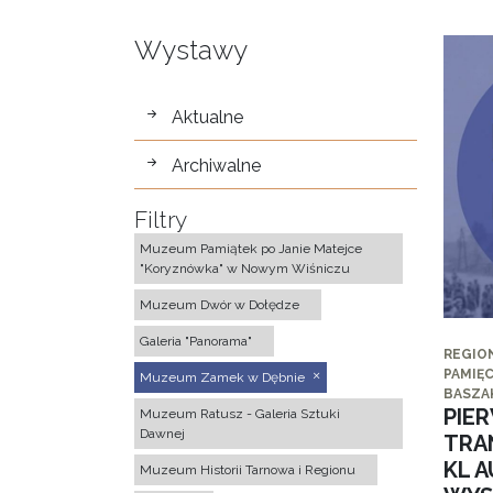
Wystawy
wystawy
Aktualne
Archiwalne
Filtry
Muzeum Pamiątek po Janie Matejce
"Koryznówka" w Nowym Wiśniczu
Muzeum Dwór w Dołędze
Galeria "Panorama"
REGIO
PAMIĘC
Muzeum Zamek w Dębnie
BASZA
PIE
Muzeum Ratusz - Galeria Sztuki
Dawnej
TRA
KL 
Muzeum Historii Tarnowa i Regionu