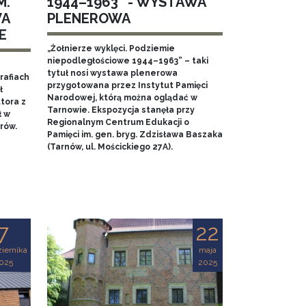
M.
1944–1963” - WYSTAWA
WA
PLENEROWA
E
„Żołnierze wyklęci. Podziemie
niepodległościowe 1944–1963” – taki
tytuł nosi wystawa plenerowa
rafiach
przygotowana przez Instytut Pamięci
ł
Narodowej, którą można oglądać w
tora z
Tarnowie. Ekspozycja stanęła przy
ł w
Regionalnym Centrum Edukacji o
rów.
Pamięci im. gen. bryg. Zdzisława Baszaka
(Tarnów, ul. Mościckiego 27A).
7
22
iernika
maja
025
2025