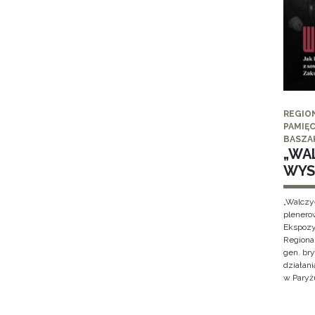
REGIO
PAMIĘC
BASZA
„WAL
WYS
„Walczy
plenero
Ekspozy
Regiona
gen. br
działan
w Paryżu