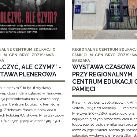
NALNE CENTRUM EDUKACJI O
REGIONALNE CENTRUM EDUKACJI
I IM. GEN. BRYG. ZDZISŁAWA
PAMIĘCI IM. GEN. BRYG. ZDZISŁA
KA
BASZAKA
CZYĆ, ALE CZYM?” -
WYSTAWA CZASOWA
TAWA PLENEROWA
PRZY REGIONALNYM
CENTRUM EDUKACJI 
PAMIĘCI
ć, ale czym?” to tytuł wystawy
wej, którą można oglądać w Tarnowie.
cja prezentowana na skwerze przy
Prawnik, patriota, współpracownik Wi
lnym Centrum Edukacji o Pamięci im.
Witosa i „więzień Moskwy” – Stanisła
yg. Zdzisława Baszaka opowiada o
Mierzwa (1905–1985) należał do grona
iach Polskiej Wojskowej Misji Zakupów
najwybitniejszych przedstawicieli ruc
, funkcjonującej w latach 1919–1921.
ludowego. 10 października przypada 4
rocznica jego śmierci. Można go pozna
oglądając wystawę plenerową „Stanis