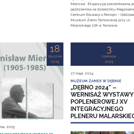
Mierzwa”. Ekspozycja prezentowana je
października na dziedzińcu Regionaln
Centrum Edukacji o Pamięci – Oddzial
Muzeum Ziemi Tarnowskiej przy ul.
Mościckiego 27A w Tarnowie.
18
3
stycznia
czerwca
2025
2024
27 maja, 2024
MUZEUM ZAMEK W DĘBNIE
„DĘBNO 2024” –
WERNISAŻ WYSTAWY
POPLENEROWEJ XV
INTEGRACYJNEGO
PLENERU MALARSKIE
nia, 2025