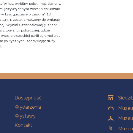
y Witos, wybitny polski mąż stanu, w
 międzywojennym został niesłusznie
 w tzw. „procesie brzeskim”. 28
 1933 r. został zmuszony do emigracji
znej. Wybrał Czechosłowację, znaną
z tolerancji politycznej, gdzie
wsparcie czeskiej partii agrarnej oraz
sk politycznych, zdobywając duży
t.
Na skróty
Oddziały
Dostępność
Siedzi
Wydarzenia
Muzeum
Wystawy
Muzeum
Kontakt
Muzeu