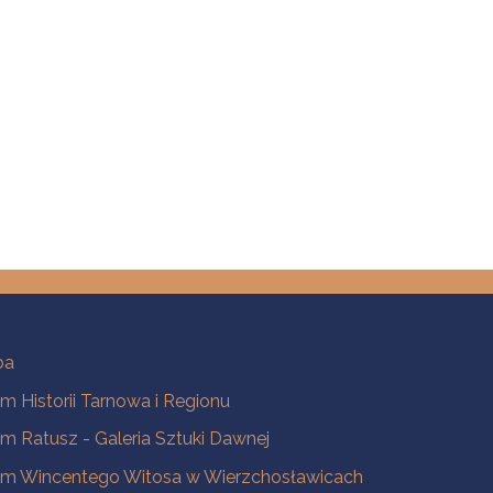
ba
 Historii Tarnowa i Regionu
 Ratusz - Galeria Sztuki Dawnej
m Wincentego Witosa w Wierzchosławicach