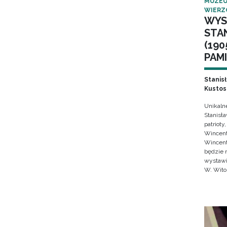
MUZEU
WIERZ
WYS
STA
(190
PAMI
Stanis
Kustos
Unikaln
Stanisł
patrioty
Wincent
Wincent
będzie 
wystawi
W. Wito