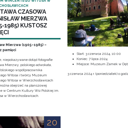
M WINCENTEGO WITOSA W
CHOSŁAWICACH
TAWA CZASOWA
NISŁAW MIERZWA
5-1985) KUSTOSZ
ĘCI
ław Mierzwa (1905–1985) –
z pamięci
Start:
3 czerwca 2024, 10:00
Koniec:
7 lipca 2024
e, niepokazywane dotąd fotografie
Miejsce: Muzeum Zamek w Dęb
awa Mierzwy, polskiego adwokata,
, bliskiego współpracownika
3 czerwca 2024 r. (poniedziałek) o godz
ego Witosa i twórcy Muzeum
ego Witosa w Wierzchosławicach
można obejrzeć na planszowej
e w Centrum Kultury Wsi Polskiej im.
sa w Wierzchosławicach.
20