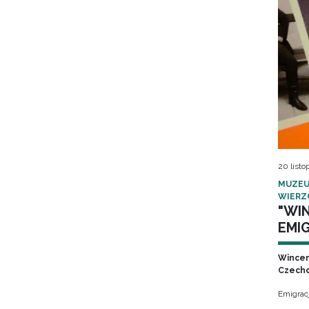
20 listo
MUZEU
WIERZ
"WI
EMIG
Wincen
Czecho
Emigrac