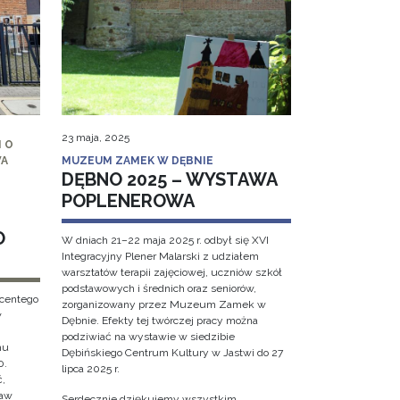
23 maja, 2025
 O
WA
MUZEUM ZAMEK W DĘBNIE
DĘBNO 2025 – WYSTAWA
POPLENEROWA
O
W dniach 21–22 maja 2025 r. odbył się XVI
Integracyjny Plener Malarski z udziałem
warsztatów terapii zajęciowej, uczniów szkół
podstawowych i średnich oraz seniorów,
ncentego
zorganizowany przez Muzeum Zamek w
w
Dębnie. Efekty tej twórczej pracy można
podziwiać na wystawie w siedzibie
hu
Dębińskiego Centrum Kultury w Jastwi do 27
0.
lipca 2025 r.
ć,
ław
Serdecznie dziękujemy wszystkim