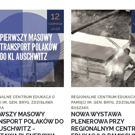
12
czerwca
k
2026
NALNE CENTRUM EDUKACJI O
REGIONALNE CENTRUM EDUKACJI
I IM. GEN. BRYG. ZDZISŁAWA
PAMIĘCI IM. GEN. BRYG. ZDZISŁA
KA
BASZAKA
RWSZY MASOWY
NOWA WYSTAWA
NSPORT POLAKÓW DO
PLENEROWA PRZY
AUSCHWITZ -
REGIONALNYM CENT