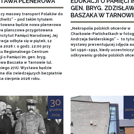
TAWA PLENEROWA
EDUKACJI O PAMIĘCI I
GEN. BRYG. ZDZISŁA
BASZAKA W TARNOWI
szy masowy transport Polaków do
chwitz” – pod takim tytułem
towana będzie nowa plenerowa
„Nekropolia polskich oficerów w
a planszowa przygotowana
Charkowie-Piatichatkach w fotog
nstytut Pamięci Narodowej. Jej
Andrzeja Świderskiego” – to tytu
acja odbyła się w piątek, 12
wystawy prezentującej zdjęcia au
 2026 r. o godz. 12:00 przy
lat 1990–1991, kiedy uczestniczy
u Regionalnego Centrum
odkrywaniu grobów polskich ofice
i o Pamięci im. gen. bryg.
awa Baszaka w Tarnowie (ul.
kiego 27A). Wystawa będzie
na dla zwiedzających bezpłatnie
a sierpnia 2026 roku.
30
grudnia
paźdz
2025
2