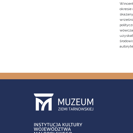
Wincent
okresie
skazany
września
polityc
wówczas 
uzyskał 
środowi
autoryte