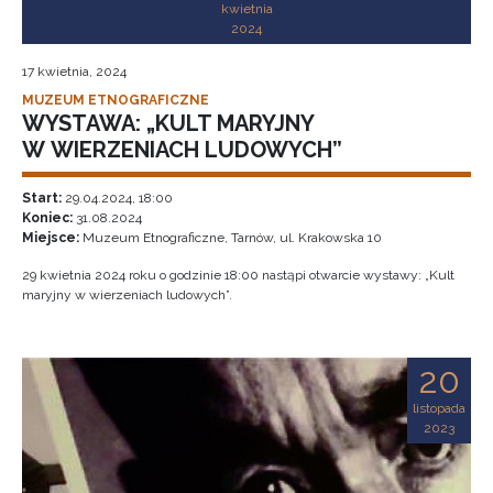
kwietnia
2024
17 kwietnia, 2024
MUZEUM ETNOGRAFICZNE
WYSTAWA: „KULT MARYJNY
W WIERZENIACH LUDOWYCH”
Start:
29.04.2024, 18:00
Koniec:
31.08.2024
Miejsce:
Muzeum Etnograficzne, Tarnów, ul. Krakowska 10
29 kwietnia 2024 roku o godzinie 18:00 nastąpi otwarcie wystawy: „Kult
maryjny w wierzeniach ludowych”.
20
listopada
2023