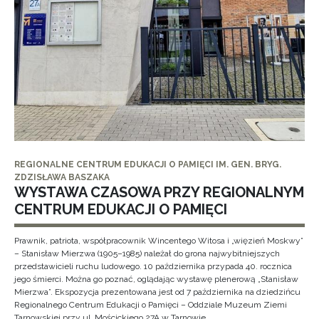
REGIONALNE CENTRUM EDUKACJI O PAMIĘCI IM. GEN. BRYG.
ZDZISŁAWA BASZAKA
WYSTAWA CZASOWA PRZY REGIONALNYM
CENTRUM EDUKACJI O PAMIĘCI
Prawnik, patriota, współpracownik Wincentego Witosa i „więzień Moskwy”
– Stanisław Mierzwa (1905–1985) należał do grona najwybitniejszych
przedstawicieli ruchu ludowego. 10 października przypada 40. rocznica
jego śmierci. Można go poznać, oglądając wystawę plenerową „Stanisław
Mierzwa”. Ekspozycja prezentowana jest od 7 października na dziedzińcu
Regionalnego Centrum Edukacji o Pamięci – Oddziale Muzeum Ziemi
Tarnowskiej przy ul. Mościckiego 27A w Tarnowie.