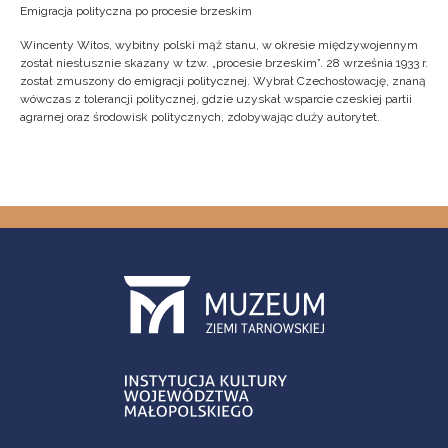
Emigracja polityczna po procesie brzeskim
Wincenty Witos, wybitny polski mąż stanu, w okresie międzywojennym
został niesłusznie skazany w tzw. „procesie brzeskim”. 28 września 1933 r.
został zmuszony do emigracji politycznej. Wybrał Czechosłowację, znaną
wówczas z tolerancji politycznej, gdzie uzyskał wsparcie czeskiej partii
agrarnej oraz środowisk politycznych, zdobywając duży autorytet.