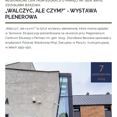
REGIONALNE CENTRUM EDUKACJI O PAMIĘCI IM. GEN. BRYG.
ZDZISŁAWA BASZAKA
„WALCZYĆ, ALE CZYM?” - WYSTAWA
PLENEROWA
„Walczyć, ale czym?” to tytuł wystawy plenerowej, którą można oglądać
w Tarnowie. Ekspozycja prezentowana na skwerze przy Regionalnym
Centrum Edukacji o Pamięci im. gen. bryg. Zdzisława Baszaka opowiada o
działaniach Polskiej Wojskowej Misji Zakupów w Paryżu, funkcjonującej
w latach 1919–1921.
7
października
2025