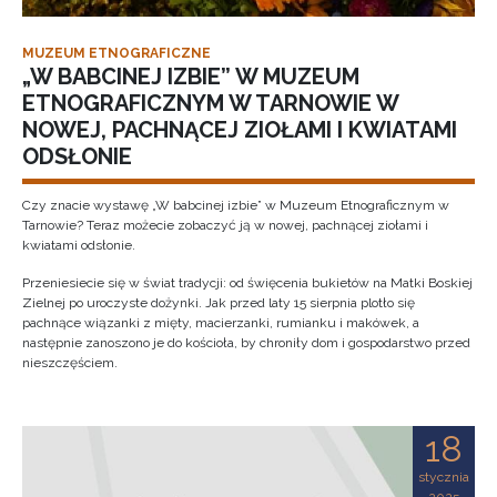
MUZEUM ETNOGRAFICZNE
„W BABCINEJ IZBIE” W MUZEUM
ETNOGRAFICZNYM W TARNOWIE W
NOWEJ, PACHNĄCEJ ZIOŁAMI I KWIATAMI
ODSŁONIE
Czy znacie wystawę „W babcinej izbie” w Muzeum Etnograficznym w
Tarnowie? Teraz możecie zobaczyć ją w nowej, pachnącej ziołami i
kwiatami odsłonie.
Przeniesiecie się w świat tradycji: od święcenia bukietów na Matki Boskiej
Zielnej po uroczyste dożynki. Jak przed laty 15 sierpnia plotło się
pachnące wiązanki z mięty, macierzanki, rumianku i makówek, a
następnie zanoszono je do kościoła, by chroniły dom i gospodarstwo przed
nieszczęściem.
18
stycznia