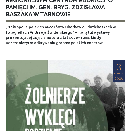
REGIONALNYM CENTRUM EDUKACJI O
PAMIĘCI IM. GEN. BRYG. ZDZISŁAWA
BASZAKA W TARNOWIE
„Nekropolia polskich oficerów w Charkowie-Piatichatkach w
fotografiach Andrzeja Świderskiego” – to tytuł wystawy
prezentującej zdjęcia autora z lat 1990–1991, kiedy
uczestniczył w odkrywaniu grobów polskich oficerów.
3
marca
2026