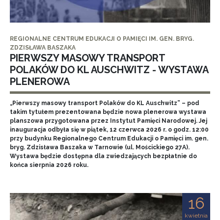
REGIONALNE CENTRUM EDUKACJI O PAMIĘCI IM. GEN. BRYG.
ZDZISŁAWA BASZAKA
PIERWSZY MASOWY TRANSPORT
POLAKÓW DO KL AUSCHWITZ - WYSTAWA
PLENEROWA
„Pierwszy masowy transport Polaków do KL Auschwitz” – pod
takim tytułem prezentowana będzie nowa plenerowa wystawa
planszowa przygotowana przez Instytut Pamięci Narodowej. Jej
inauguracja odbyła się w piątek, 12 czerwca 2026 r. o godz. 12:00
przy budynku Regionalnego Centrum Edukacji o Pamięci im. gen.
bryg. Zdzisława Baszaka w Tarnowie (ul. Mościckiego 27A).
Wystawa będzie dostępna dla zwiedzających bezpłatnie do
końca sierpnia 2026 roku.
16
kwietnia