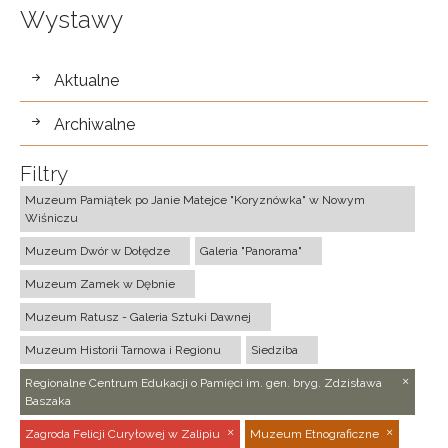
Wystawy
wystawy
Aktualne
Archiwalne
Filtry
Muzeum Pamiątek po Janie Matejce "Koryznówka" w Nowym
Wiśniczu
Muzeum Dwór w Dołędze
Galeria "Panorama"
Muzeum Zamek w Dębnie
Muzeum Ratusz - Galeria Sztuki Dawnej
Muzeum Historii Tarnowa i Regionu
Siedziba
Regionalne Centrum Edukacji o Pamięci im. gen. bryg. Zdzisława
Baszaka
Zagroda Felicji Curyłowej w Zalipiu
Muzeum Etnograficzne