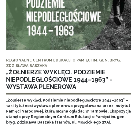
REGIONALNE CENTRUM EDUKACJI O PAMIĘCI IM. GEN. BRYG.
ZDZISŁAWA BASZAKA
„ŻOŁNIERZE WYKLĘCI. PODZIEMIE
NIEPODLEGŁOŚCIOWE 1944–1963” -
WYSTAWA PLENEROWA
„Żołnierze wyklęci. Podziemie niepodległościowe 1944–1963” –
taki tytuł nosi wystawa plenerowa przygotowana przez Instytut
Pamięci Narodowej, którą można oglądać w Tarnowie. Ekspozycja
stanęła przy Regionalnym Centrum Edukacji o Pamięci im. gen.
bryg. Zdzisława Baszaka (Tarnów, ul. Mościckiego 27A).