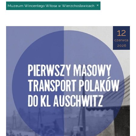
Muzeum Wincentego Witosa w Wierzchosławicach
12
czerwca
2026