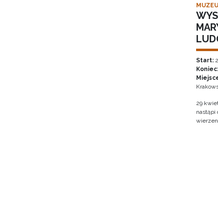
MUZEU
WYS
MAR
LUD
Start:
2
Koniec
Miejsc
Krakows
29 kwie
nastąpi
wierzen