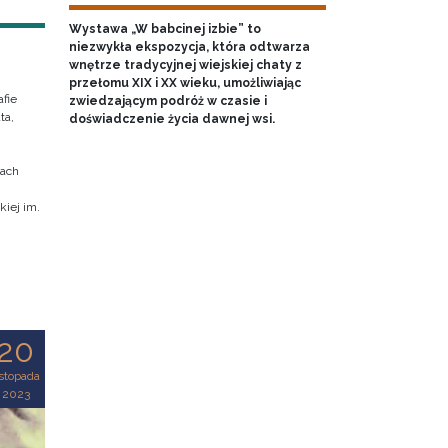
Wystawa „W babcinej izbie” to
niezwykła ekspozycja, która odtwarza
wnętrze tradycyjnej wiejskiej chaty z
przełomu XIX i XX wieku, umożliwiając
fie
zwiedzającym podróż w czasie i
ta,
doświadczenie życia dawnej wsi.
cach
iej im.
20
istopada
2023