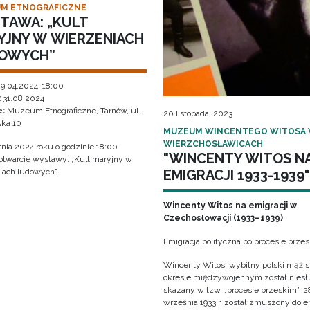
M ETNOGRAFICZNE
TAWA: „KULT
YJNY W WIERZENIACH
OWYCH”
9.04.2024, 18:00
:
31.08.2024
e:
Muzeum Etnograficzne, Tarnów, ul.
20 listopada, 2023
ka 10
MUZEUM WINCENTEGO WITOSA
WIERZCHOSŁAWICACH
tnia 2024 roku o godzinie 18:00
"WINCENTY WITOS N
 otwarcie wystawy: „Kult maryjny w
EMIGRACJI 1933-1939"
iach ludowych”.
Wincenty Witos na emigracji w
Czechosłowacji (1933–1939)
Emigracja polityczna po procesie brze
Wincenty Witos, wybitny polski mąż s
okresie międzywojennym został niesł
skazany w tzw. „procesie brzeskim”. 2
września 1933 r. został zmuszony do e