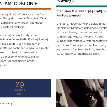
PAMIĘCI
ATAMI ODSŁONIE
Stanisław Mierzwa (1905–1985) –
cie wystawę „W babcinej izbie” w
Kustosz pamięci
Etnograficznym w Tarnowie? Teraz
 zobaczyć ją w nowej, pachnącej
Unikalne, niepokazywane dotąd fotogra
i kwiatami odsłonie.
Stanisława Mierzwy, polskiego adwoka
patrioty, bliskiego współpracownika
iecie się w świat tradycji: od
Wincentego Witosa i twórcy Muzeum
ia bukietów na Matki Boskiej Zielnej
Wincentego Witosa w Wierzchosławi
yste dożynki. Jak przed laty 15
będzie można obejrzeć na planszowej
 plotło się pachnące wiązanki z mięty,
wystawie w Centrum Kultury Wsi Polsk
anki, rumianku i makówek, a
W. Witosa w Wierzchosławicach.
e zanoszono je do kościoła, by
y dom i gospodarstwo przed
ęściem.
29
kwietnia
l
2024
nia, 2024