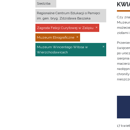
KWI
Siedziba
Regionalne Centrum Edukacji o Pamięci
Czy zna
im. gen. bryg. Zdzisława Baszaka
Muzeum 
możecie
Zagroda Felicji Curyłowej w Zalipiu
ziołami 
Muzeum Etnograficzne
Przenies
Muzeum Wincentego Witosa w
święcen
Wierzchosławicach
po urocz
sierpnia
macierz
następni
chronił
nieszcz
17 kwiet