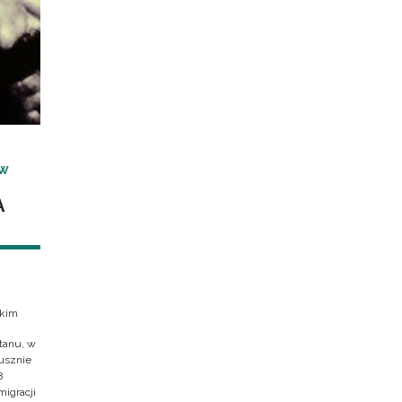
 W
A
skim
tanu, w
usznie
8
migracji