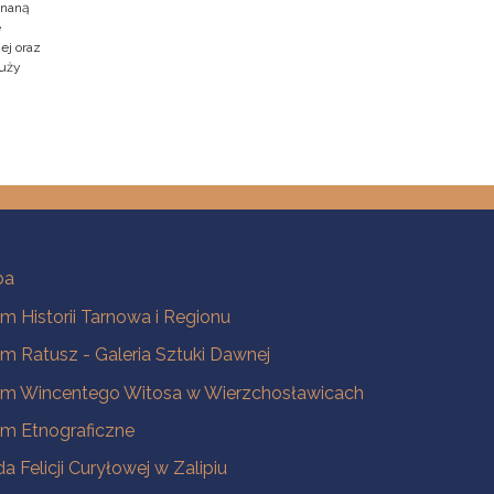
znaną
e
ej oraz
duży
ba
 Historii Tarnowa i Regionu
 Ratusz - Galeria Sztuki Dawnej
m Wincentego Witosa w Wierzchosławicach
m Etnograficzne
a Felicji Curyłowej w Zalipiu