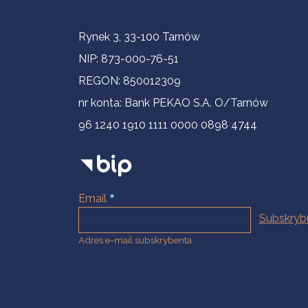
Informacje kontaktowe
Rynek 3, 33-100 Tarnów
NIP: 873-000-76-51
REGON: 850012309
nr konta: Bank PEKAO S.A. O/Tarnów
96 1240 1910 1111 0000 0898 4744
Email
Adres e-mail subskrybenta.