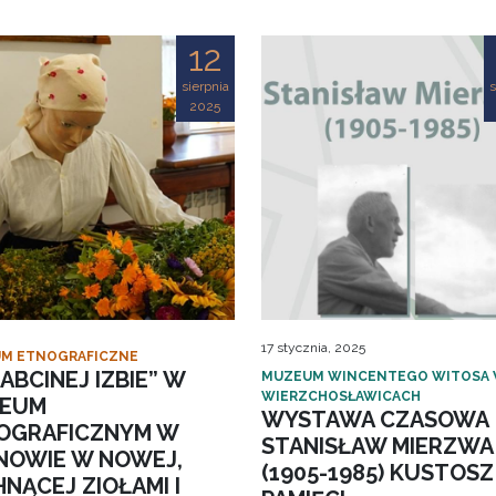
12
sierpnia
s
2025
17 stycznia, 2025
M ETNOGRAFICZNE
ABCINEJ IZBIE” W
MUZEUM WINCENTEGO WITOSA
WIERZCHOSŁAWICACH
EUM
WYSTAWA CZASOWA
OGRAFICZNYM W
STANISŁAW MIERZWA
NOWIE W NOWEJ,
(1905-1985) KUSTOSZ
NĄCEJ ZIOŁAMI I