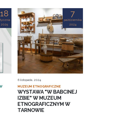
18
7
tycznia
października
2025
2024
6 listopada, 2024
 W
MUZEUM ETNOGRAFICZNE
WYSTAWA "W BABCINEJ
IZBIE" W MUZEUM
ETNOGRAFICZNYM W
TARNOWIE