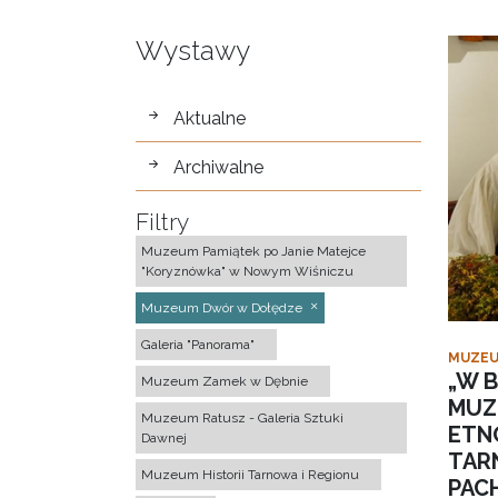
Wystawy
wystawy
Aktualne
Archiwalne
Filtry
Muzeum Pamiątek po Janie Matejce
"Koryznówka" w Nowym Wiśniczu
Muzeum Dwór w Dołędze
Galeria "Panorama"
MUZEU
„W B
Muzeum Zamek w Dębnie
MUZ
Muzeum Ratusz - Galeria Sztuki
ETN
Dawnej
TAR
Muzeum Historii Tarnowa i Regionu
PACH