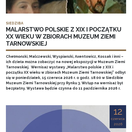
SIEDZIBA
MALARSTWO POLSKIE Z XIX I POCZĄTKU
XX WIEKU W ZBIORACH MUZEUM ZIEMI
TARNOWSKIEJ
Chełmoński, Malczewski, Wyspiański, Axentowicz, Kossak i inni –
ich dzieła można zobaczyć na nowej ekspozycji w Muzeum Ziemi
Tarnowskiej. Wernisaż wystawy „Malarstwo polskie z XIX i
początku XX wieku w zbiorach Muzeum Ziemi Tarnowskiej” odbył
się w poniedziałek, 15 czerwca 2026 r. o godz. 18:00 w Siedzibie
Muzeum Ziemi Tarnowskiej przy Rynku 3. Wstęp na wernisaż był
bezpłatny. Wystawa będzie czynna do 11 października 2026 r.
12
czerwca
2026