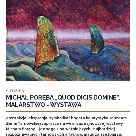
SIEDZIBA
MICHAŁ PORĘBA „QUOD DICIS DOMINE”.
MALARSTWO - WYSTAWA
Abstrakcja, ekspresja, symbolika i bogata kolorystyka. Muzeum
Ziemi Tarnowskiej zaprasza na wernisaż najnowszej wystawy
Michała Poręby – jednego z najważniejszych i najbardziej
rozpoznawalnych tarnowskich artystów, malarza, rzeźbiarza,