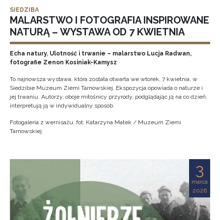
SIEDZIBA
MALARSTWO I FOTOGRAFIA INSPIROWANE
NATURĄ – WYSTAWA OD 7 KWIETNIA
Echa natury. Ulotność i trwanie – malarstwo Lucja Radwan,
fotografie Zenon Kosiniak-Kamysz
To najnowsza wystawa, która została otwarta we wtorek, 7 kwietnia, w
Siedzibie Muzeum Ziemi Tarnowskiej. Ekspozycja opowiada o naturze i
jej trwaniu. Autorzy, oboje miłośnicy przyrody, podglądając ją na co dzień,
interpretują ją w indywidualny sposób.
Fotogaleria z wernisażu, fot: Katarzyna Małek / Muzeum Ziemi
Tarnowskiej
3
marca
2026