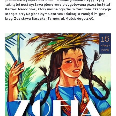
„Żołnierze wyklęci. Podziemie niepodległościowe 1944–1963” –
taki tytuł nosi wystawa plenerowa przygotowana przez Instytut
Pamięci Narodowej, którą można oglądać w Tarnowie. Ekspozycja
stanęła przy Regionalnym Centrum Edukacji o Pamięci im. gen.
bryg. Zdzisława Baszaka (Tarnów, ul. Mościckiego 27A).
16
lutego
2026