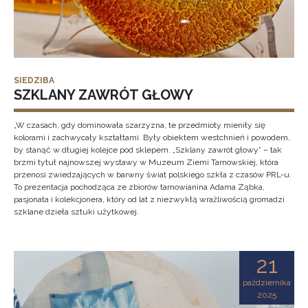
SIEDZIBA
SZKLANY ZAWRÓT GŁOWY
„W czasach, gdy dominowała szarzyzna, te przedmioty mieniły się
kolorami i zachwycały kształtami. Były obiektem westchnień i powodem,
by stanąć w długiej kolejce pod sklepem. „Szklany zawrót głowy” – tak
brzmi tytuł najnowszej wystawy w Muzeum Ziemi Tarnowskiej, która
przenosi zwiedzających w barwny świat polskiego szkła z czasów PRL-u.
To prezentacja pochodząca ze zbiorów tarnowianina Adama Ząbka,
pasjonata i kolekcjonera, który od lat z niezwykłą wrażliwością gromadzi
szklane dzieła sztuki użytkowej.
21
października
2025