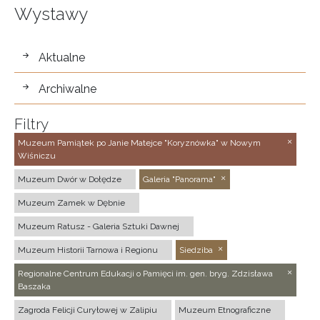
Wystawy
wystawy
Aktualne
Archiwalne
Filtry
Muzeum Pamiątek po Janie Matejce "Koryznówka" w Nowym
Wiśniczu
Muzeum Dwór w Dołędze
Galeria "Panorama"
Muzeum Zamek w Dębnie
Muzeum Ratusz - Galeria Sztuki Dawnej
Muzeum Historii Tarnowa i Regionu
Siedziba
Regionalne Centrum Edukacji o Pamięci im. gen. bryg. Zdzisława
Baszaka
Zagroda Felicji Curyłowej w Zalipiu
Muzeum Etnograficzne