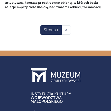
artystyczną, tworząc przestrzenne obiekty, w których bada
relacje między cielesnością, nadmiarem i kobiecą tożsamością.
Stronicowanie
Następna strona
Strona 1
››