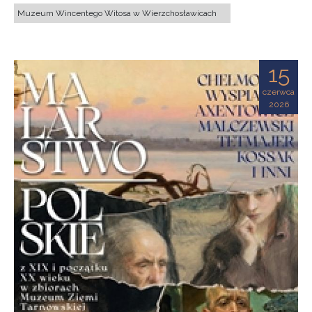
Muzeum Wincentego Witosa w Wierzchosławicach
15
czerwca
2026