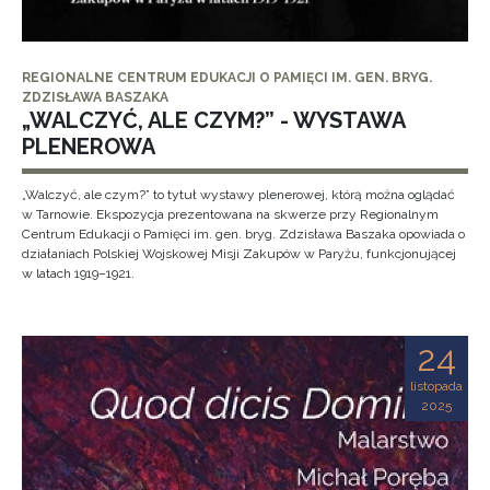
REGIONALNE CENTRUM EDUKACJI O PAMIĘCI IM. GEN. BRYG.
ZDZISŁAWA BASZAKA
„WALCZYĆ, ALE CZYM?” - WYSTAWA
PLENEROWA
„Walczyć, ale czym?” to tytuł wystawy plenerowej, którą można oglądać
w Tarnowie. Ekspozycja prezentowana na skwerze przy Regionalnym
Centrum Edukacji o Pamięci im. gen. bryg. Zdzisława Baszaka opowiada o
działaniach Polskiej Wojskowej Misji Zakupów w Paryżu, funkcjonującej
w latach 1919–1921.
24
listopada
2025