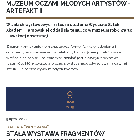
MUZEUM OCZAMI MŁODYCH ARTYSTÓW -
ARTEFAKT II
W salach wystawowych ratusza studenci Wydziału Sztuki
Akademii Tarnowskiej oddali się temu, co w muzeum robić warto
– uważnej obserwacji.
Z ogromnym skupieniem analizowali formę, funkcję, zdobienia i
ornamenty eksponowanych artefaktów, by następnie przelać swoje
wrażenia na papier. Efektem tych działań jest niezwykła wystawa
rysunków, które pokazują proces artystycznego odwzorowania dawnej
sztuki – z perspektywy młodych twórców.
9
lipca
2019
9 lipca, 2024
GALERIA "PANORAMA"
STAŁA WYSTAWA FRAGMENTÓW