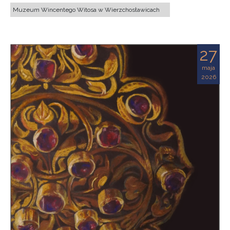
Muzeum Wincentego Witosa w Wierzchosławicach
27
maja
2026