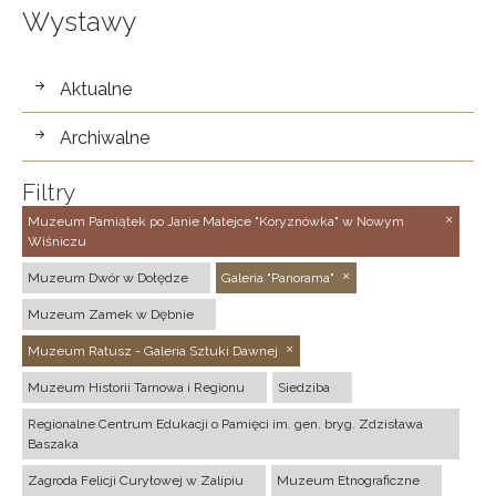
Wystawy
wystawy
Aktualne
Archiwalne
Filtry
Muzeum Pamiątek po Janie Matejce "Koryznówka" w Nowym
Wiśniczu
Muzeum Dwór w Dołędze
Galeria "Panorama"
Muzeum Zamek w Dębnie
Muzeum Ratusz - Galeria Sztuki Dawnej
Muzeum Historii Tarnowa i Regionu
Siedziba
Regionalne Centrum Edukacji o Pamięci im. gen. bryg. Zdzisława
Baszaka
Zagroda Felicji Curyłowej w Zalipiu
Muzeum Etnograficzne