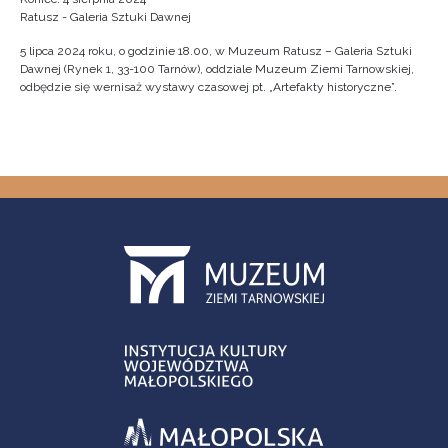
Ratusz - Galeria Sztuki Dawnej
5 lipca 2024 roku, o godzinie 18.00, w Muzeum Ratusz – Galeria Sztuki
Dawnej (Rynek 1, 33-100 Tarnów), oddziale Muzeum Ziemi Tarnowskiej,
odbędzie się wernisaż wystawy czasowej pt. „Artefakty historyczne”.