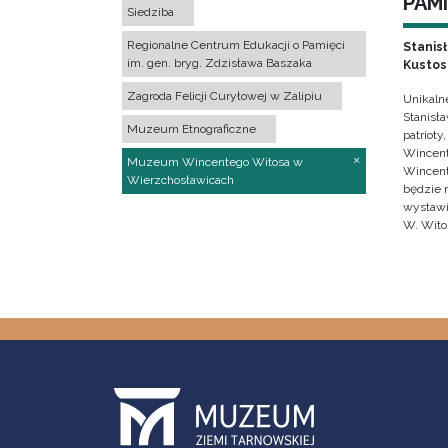
PAMI
Siedziba
Regionalne Centrum Edukacji o Pamięci
Stanis
im. gen. bryg. Zdzisława Baszaka
Kustos
Zagroda Felicji Curyłowej w Zalipiu
Unikaln
Stanisł
Muzeum Etnograficzne
patrioty
Wincent
Muzeum Wincentego Witosa w
Wincent
Wierzchosławicach
będzie 
wystawi
W. Wito