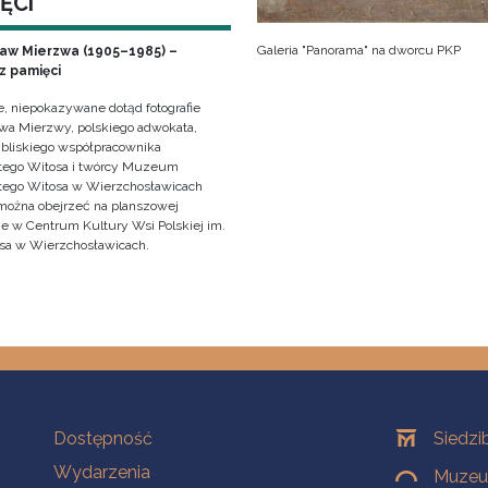
ĘCI
Galeria "Panorama" na dworcu PKP
ław Mierzwa (1905–1985) –
z pamięci
e, niepokazywane dotąd fotografie
awa Mierzwy, polskiego adwokata,
, bliskiego współpracownika
ego Witosa i twórcy Muzeum
ego Witosa w Wierzchosławicach
można obejrzeć na planszowej
e w Centrum Kultury Wsi Polskiej im.
sa w Wierzchosławicach.
Na skróty
Oddziały
Dostępność
Siedzi
Wydarzenia
Muzeum