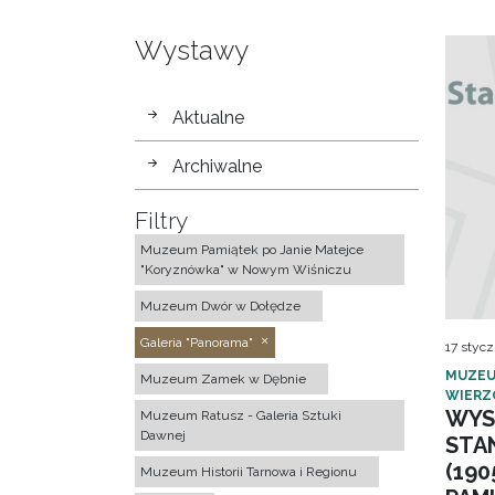
Wystawy
wystawy
Aktualne
Archiwalne
Filtry
Muzeum Pamiątek po Janie Matejce
"Koryznówka" w Nowym Wiśniczu
Muzeum Dwór w Dołędze
Galeria "Panorama"
17 stycz
MUZEU
Muzeum Zamek w Dębnie
WIERZ
WYS
Muzeum Ratusz - Galeria Sztuki
Dawnej
STA
(190
Muzeum Historii Tarnowa i Regionu