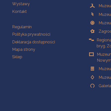
Wystawy
Muzeum
Kontakt
Muzeu
Muzeu
Na skróty
Regulamin
Zagrod
Polityka prywatności
Regiona
Deklaracja dostępności
bryg. Z
Mapa strony
Muzeum
Sklep
Nowym 
Muzeu
Muzeu
Galeri