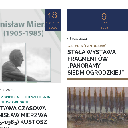
18
9
stycznia
lipca
2025
2019
9 lipca, 2024
GALERIA "PANORAMA"
STAŁA WYSTAWA
FRAGMENTÓW
„PANORAMY
SIEDMIOGRODZKIEJ”
nia, 2025
M WINCENTEGO WITOSA W
CHOSŁAWICACH
TAWA CZASOWA
NISŁAW MIERZWA
5-1985) KUSTOSZ