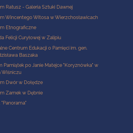
 Ratusz - Galeria Sztuki Dawnej
m Wincentego Witosa w Wierzchosławicach
m Etnograficzne
a Felicji Curyłowej w Zalipiu
lne Centrum Edukacji o Pamięci im. gen.
dzisława Baszaka
 Pamiątek po Janie Matejce "Koryznówka" w
Wiśniczu
m Dwór w Dołędze
m Zamek w Dębnie
a "Panorama"