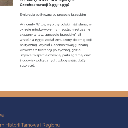
Czechosłowacji (1933–1939)
Emigracja polityczna po procesie brzeskim
Wincenty Witos, wybitny polski mąż stanu, w
okresie międzywojennym został niesłusznie
skazany w tzw. „procesie brzeskim”. 28
września 1933 r. został zmuszony do emigracji
politycznej. Wybrał Czechosłowację, znaną
wówczas z tolerancji politycznej, gdzie
uzyskał wsparcie czeskiej partii agrarnej oraz
środowisk politycznych, zdobywając duży
autorytet.
ba
 Historii Tarnowa i Regionu