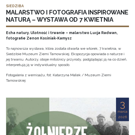
SIEDZIBA
MALARSTWO I FOTOGRAFIA INSPIROWANE
NATURĄ – WYSTAWA OD 7 KWIETNIA
Echa natury. Ulotność i trwanie – malarstwo Lucja Radwan,
fotografie Zenon Kosiniak-Kamysz
To najnowsza wystawa, która została otwarta we wtorek, 7 kwietnia, w
Siedzibie Muzeum Ziemi Tarnowskiej. Ekspozycja opowiada o naturze i
jej trwaniu. Autorzy, oboje miłośnicy przyrody, podglądając ją na co dzień,
interpretują ją w indywidualny sposób.
Fotogaleria z wernisażu, fot: Katarzyna Małek / Muzeum Ziemi
Tarnowskiej
3
marca
2026