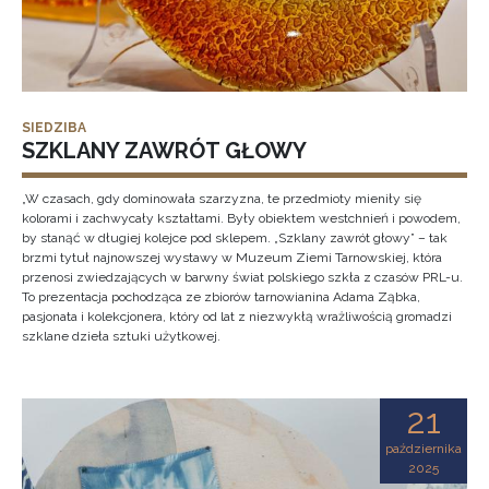
SIEDZIBA
SZKLANY ZAWRÓT GŁOWY
„W czasach, gdy dominowała szarzyzna, te przedmioty mieniły się
kolorami i zachwycały kształtami. Były obiektem westchnień i powodem,
by stanąć w długiej kolejce pod sklepem. „Szklany zawrót głowy” – tak
brzmi tytuł najnowszej wystawy w Muzeum Ziemi Tarnowskiej, która
przenosi zwiedzających w barwny świat polskiego szkła z czasów PRL-u.
To prezentacja pochodząca ze zbiorów tarnowianina Adama Ząbka,
pasjonata i kolekcjonera, który od lat z niezwykłą wrażliwością gromadzi
szklane dzieła sztuki użytkowej.
21
października
2025