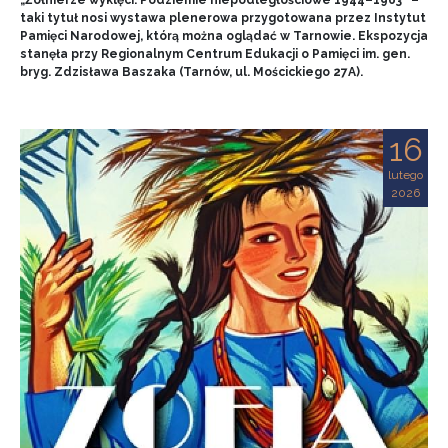
„Żołnierze wyklęci. Podziemie niepodległościowe 1944–1963” –
taki tytuł nosi wystawa plenerowa przygotowana przez Instytut
Pamięci Narodowej, którą można oglądać w Tarnowie. Ekspozycja
stanęła przy Regionalnym Centrum Edukacji o Pamięci im. gen.
bryg. Zdzisława Baszaka (Tarnów, ul. Mościckiego 27A).
16
lutego
2026