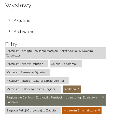
Wystawy
wystawy
Aktualne
Archiwalne
Filtry
Muzeum Pamiątek po Janie Matejce "Koryznówka" w Nowym
Wiśniczu
Muzeum Dwór w Dołędze
Galeria "Panorama"
Muzeum Zamek w Dębnie
Muzeum Ratusz - Galeria Sztuki Dawnej
Muzeum Historii Tarnowa i Regionu
Siedziba
Regionalne Centrum Edukacji o Pamięci im. gen. bryg. Zdzisława
Baszaka
Zagroda Felicji Curyłowej w Zalipiu
Muzeum Etnograficzne