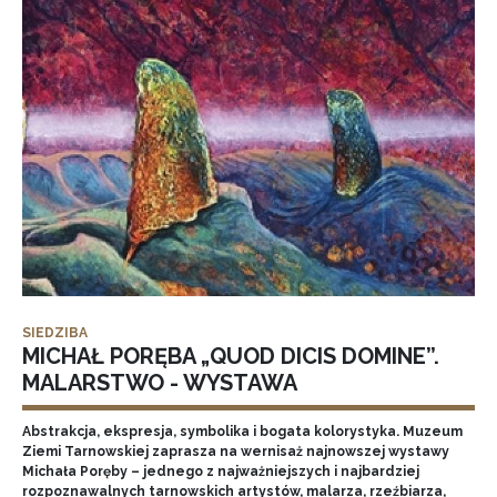
SIEDZIBA
MICHAŁ PORĘBA „QUOD DICIS DOMINE”.
MALARSTWO - WYSTAWA
Abstrakcja, ekspresja, symbolika i bogata kolorystyka. Muzeum
Ziemi Tarnowskiej zaprasza na wernisaż najnowszej wystawy
Michała Poręby – jednego z najważniejszych i najbardziej
rozpoznawalnych tarnowskich artystów, malarza, rzeźbiarza,