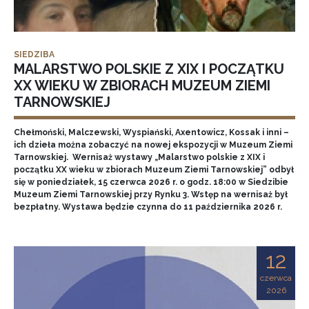
SIEDZIBA
MALARSTWO POLSKIE Z XIX I POCZĄTKU
XX WIEKU W ZBIORACH MUZEUM ZIEMI
TARNOWSKIEJ
Chełmoński, Malczewski, Wyspiański, Axentowicz, Kossak i inni –
ich dzieła można zobaczyć na nowej ekspozycji w Muzeum Ziemi
Tarnowskiej. Wernisaż wystawy „Malarstwo polskie z XIX i
początku XX wieku w zbiorach Muzeum Ziemi Tarnowskiej” odbył
się w poniedziałek, 15 czerwca 2026 r. o godz. 18:00 w Siedzibie
Muzeum Ziemi Tarnowskiej przy Rynku 3. Wstęp na wernisaż był
bezpłatny. Wystawa będzie czynna do 11 października 2026 r.
12
czerwca
2026