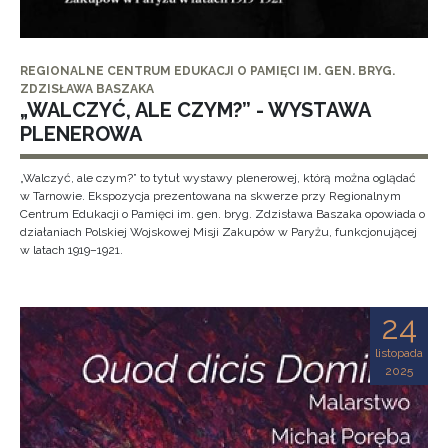
REGIONALNE CENTRUM EDUKACJI O PAMIĘCI IM. GEN. BRYG.
ZDZISŁAWA BASZAKA
„WALCZYĆ, ALE CZYM?” - WYSTAWA
PLENEROWA
„Walczyć, ale czym?” to tytuł wystawy plenerowej, którą można oglądać
w Tarnowie. Ekspozycja prezentowana na skwerze przy Regionalnym
Centrum Edukacji o Pamięci im. gen. bryg. Zdzisława Baszaka opowiada o
działaniach Polskiej Wojskowej Misji Zakupów w Paryżu, funkcjonującej
w latach 1919–1921.
24
listopada
2025