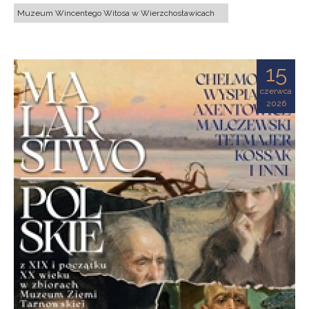
Muzeum Wincentego Witosa w Wierzchosławicach
15
czerwca
2026