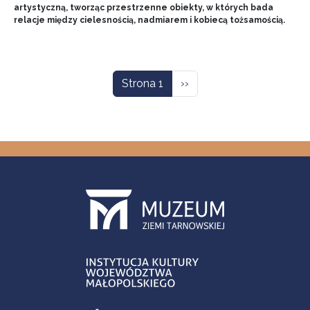
artystyczną, tworząc przestrzenne obiekty, w których bada
relacje między cielesnością, nadmiarem i kobiecą tożsamością.
Stronicowanie
Następna strona
Strona 1
››