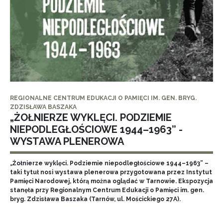
REGIONALNE CENTRUM EDUKACJI O PAMIĘCI IM. GEN. BRYG.
ZDZISŁAWA BASZAKA
„ŻOŁNIERZE WYKLĘCI. PODZIEMIE
NIEPODLEGŁOŚCIOWE 1944–1963” -
WYSTAWA PLENEROWA
„Żołnierze wyklęci. Podziemie niepodległościowe 1944–1963” –
taki tytuł nosi wystawa plenerowa przygotowana przez Instytut
Pamięci Narodowej, którą można oglądać w Tarnowie. Ekspozycja
stanęła przy Regionalnym Centrum Edukacji o Pamięci im. gen.
bryg. Zdzisława Baszaka (Tarnów, ul. Mościckiego 27A).