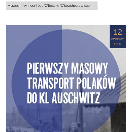
Muzeum Wincentego Witosa w Wierzchosławicach
12
czerwca
2026