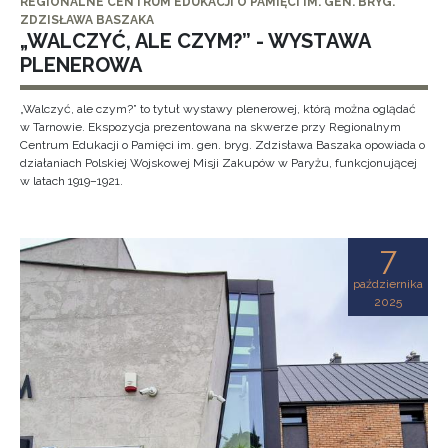
REGIONALNE CENTRUM EDUKACJI O PAMIĘCI IM. GEN. BRYG.
ZDZISŁAWA BASZAKA
„WALCZYĆ, ALE CZYM?” - WYSTAWA
PLENEROWA
„Walczyć, ale czym?” to tytuł wystawy plenerowej, którą można oglądać
w Tarnowie. Ekspozycja prezentowana na skwerze przy Regionalnym
Centrum Edukacji o Pamięci im. gen. bryg. Zdzisława Baszaka opowiada o
działaniach Polskiej Wojskowej Misji Zakupów w Paryżu, funkcjonującej
w latach 1919–1921.
7
października
2025