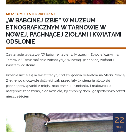
MUZEUM ETNOGRAFICZNE
„W BABCINEJ IZBIE” W MUZEUM
ETNOGRAFICZNYM W TARNOWIE W
NOWEJ, PACHNĄCEJ ZIOŁAMI I KWIATAMI
ODSŁONIE
Czy znacie wystawę „W babcinej izbie” w Muzeum Etnograficznym w
Tarnowie? Teraz możecie zobaczyć ją w nowej, pachnącej ziołami i
kwiatami odsłonie.
Przeniesiecie się w świat tradycji: od święcenia bukietów na Matki Boskiej
Zielnej po uroczyste dożynki. Jak przed laty 15 sierpnia plotło się
pachnące wiązanki z mięty, macierzanki, rumianku i makówek, a
następnie zanoszono je do kościoła, by chroniły dom i gospodarstwo przed
nieszczęściem.
22
maja