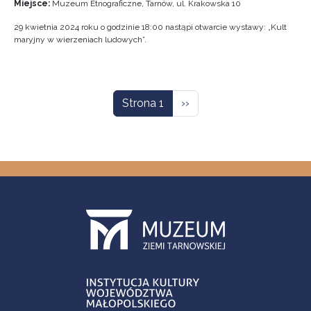
Miejsce:
Muzeum Etnograficzne, Tarnów, ul. Krakowska 10
29 kwietnia 2024 roku o godzinie 18:00 nastąpi otwarcie wystawy: „Kult
maryjny w wierzeniach ludowych”.
Stronicowanie
Następna strona
Strona 1
››