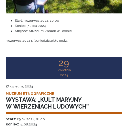
Start:
3 czerwca 2024, 10:00
Koniec:
7 lipca 2024
Miejsce: Muzeum Zamek w Dębnie
3 czerwca 2024 r. (poniedziałek) o godz.
29
kwietnia
2024
17 kwietnia, 2024
MUZEUM ETNOGRAFICZNE
WYSTAWA: „KULT MARYJNY
W WIERZENIACH LUDOWYCH”
Start:
29.04.2024, 18:00
Koniec:
31.08.2024