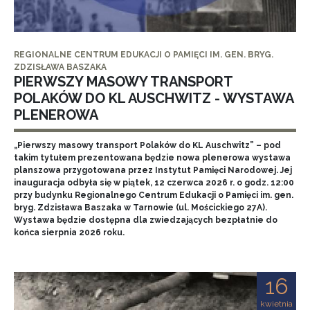
REGIONALNE CENTRUM EDUKACJI O PAMIĘCI IM. GEN. BRYG.
ZDZISŁAWA BASZAKA
PIERWSZY MASOWY TRANSPORT
POLAKÓW DO KL AUSCHWITZ - WYSTAWA
PLENEROWA
„Pierwszy masowy transport Polaków do KL Auschwitz” – pod
takim tytułem prezentowana będzie nowa plenerowa wystawa
planszowa przygotowana przez Instytut Pamięci Narodowej. Jej
inauguracja odbyła się w piątek, 12 czerwca 2026 r. o godz. 12:00
przy budynku Regionalnego Centrum Edukacji o Pamięci im. gen.
bryg. Zdzisława Baszaka w Tarnowie (ul. Mościckiego 27A).
Wystawa będzie dostępna dla zwiedzających bezpłatnie do
końca sierpnia 2026 roku.
16
kwietnia