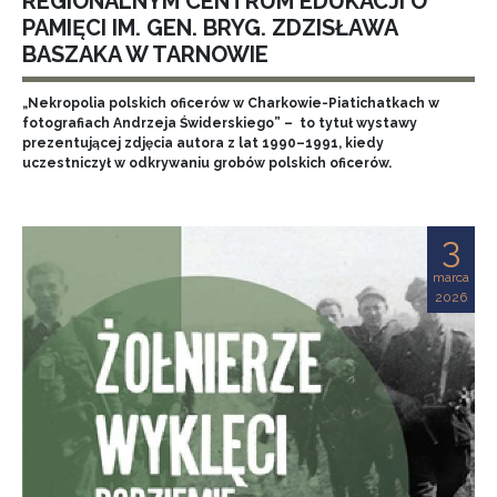
REGIONALNYM CENTRUM EDUKACJI O
PAMIĘCI IM. GEN. BRYG. ZDZISŁAWA
BASZAKA W TARNOWIE
„Nekropolia polskich oficerów w Charkowie-Piatichatkach w
fotografiach Andrzeja Świderskiego” – to tytuł wystawy
prezentującej zdjęcia autora z lat 1990–1991, kiedy
uczestniczył w odkrywaniu grobów polskich oficerów.
3
marca
2026