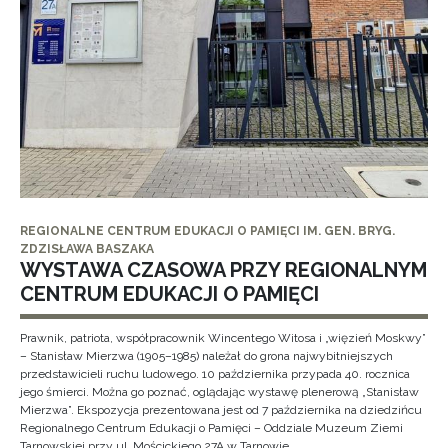
REGIONALNE CENTRUM EDUKACJI O PAMIĘCI IM. GEN. BRYG.
ZDZISŁAWA BASZAKA
WYSTAWA CZASOWA PRZY REGIONALNYM
CENTRUM EDUKACJI O PAMIĘCI
Prawnik, patriota, współpracownik Wincentego Witosa i „więzień Moskwy”
– Stanisław Mierzwa (1905–1985) należał do grona najwybitniejszych
przedstawicieli ruchu ludowego. 10 października przypada 40. rocznica
jego śmierci. Można go poznać, oglądając wystawę plenerową „Stanisław
Mierzwa”. Ekspozycja prezentowana jest od 7 października na dziedzińcu
Regionalnego Centrum Edukacji o Pamięci – Oddziale Muzeum Ziemi
Tarnowskiej przy ul. Mościckiego 27A w Tarnowie.