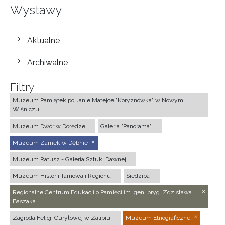
Wystawy
wystawy
Aktualne
Archiwalne
Filtry
Muzeum Pamiątek po Janie Matejce "Koryznówka" w Nowym
Wiśniczu
Muzeum Dwór w Dołędze
Galeria "Panorama"
Muzeum Zamek w Dębnie
Muzeum Ratusz - Galeria Sztuki Dawnej
Muzeum Historii Tarnowa i Regionu
Siedziba
Regionalne Centrum Edukacji o Pamięci im. gen. bryg. Zdzisława
Baszaka
Zagroda Felicji Curyłowej w Zalipiu
Muzeum Etnograficzne