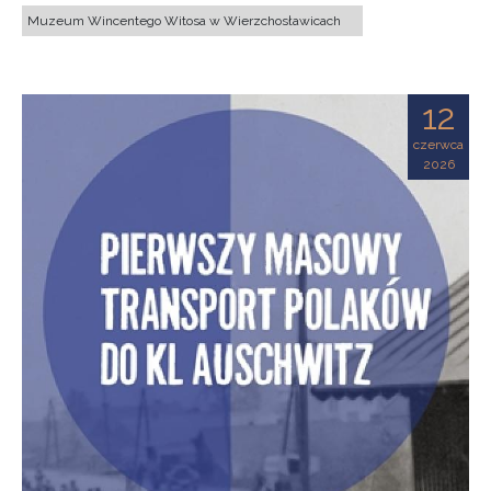
Muzeum Wincentego Witosa w Wierzchosławicach
12
czerwca
2026