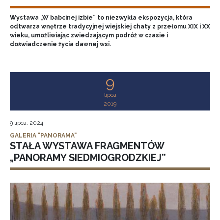
Wystawa „W babcinej izbie” to niezwykła ekspozycja, która
odtwarza wnętrze tradycyjnej wiejskiej chaty z przełomu XIX i XX
wieku, umożliwiając zwiedzającym podróż w czasie i
doświadczenie życia dawnej wsi.
9
lipca
2019
9 lipca, 2024
GALERIA "PANORAMA"
STAŁA WYSTAWA FRAGMENTÓW
„PANORAMY SIEDMIOGRODZKIEJ”