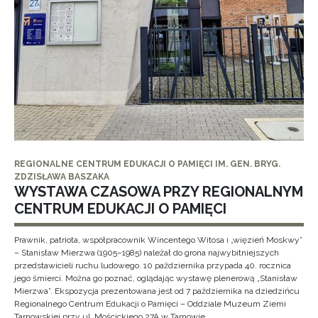
REGIONALNE CENTRUM EDUKACJI O PAMIĘCI IM. GEN. BRYG.
ZDZISŁAWA BASZAKA
WYSTAWA CZASOWA PRZY REGIONALNYM
CENTRUM EDUKACJI O PAMIĘCI
Prawnik, patriota, współpracownik Wincentego Witosa i „więzień Moskwy”
– Stanisław Mierzwa (1905–1985) należał do grona najwybitniejszych
przedstawicieli ruchu ludowego. 10 października przypada 40. rocznica
jego śmierci. Można go poznać, oglądając wystawę plenerową „Stanisław
Mierzwa”. Ekspozycja prezentowana jest od 7 października na dziedzińcu
Regionalnego Centrum Edukacji o Pamięci – Oddziale Muzeum Ziemi
Tarnowskiej przy ul. Mościckiego 27A w Tarnowie.