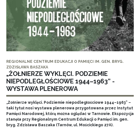
REGIONALNE CENTRUM EDUKACJI O PAMIĘCI IM. GEN. BRYG.
ZDZISŁAWA BASZAKA
„ŻOŁNIERZE WYKLĘCI. PODZIEMIE
NIEPODLEGŁOŚCIOWE 1944–1963” -
WYSTAWA PLENEROWA
„Żołnierze wyklęci. Podziemie niepodległościowe 1944–1963” –
taki tytuł nosi wystawa plenerowa przygotowana przez Instytut
Pamięci Narodowej, którą można oglądać w Tarnowie. Ekspozycja
stanęła przy Regionalnym Centrum Edukacji o Pamięci im. gen.
bryg. Zdzisława Baszaka (Tarnów, ul. Mościckiego 27A).