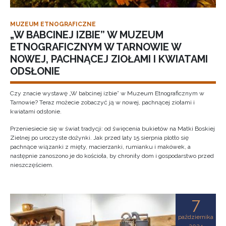
MUZEUM ETNOGRAFICZNE
„W BABCINEJ IZBIE” W MUZEUM
ETNOGRAFICZNYM W TARNOWIE W
NOWEJ, PACHNĄCEJ ZIOŁAMI I KWIATAMI
ODSŁONIE
Czy znacie wystawę „W babcinej izbie” w Muzeum Etnograficznym w
Tarnowie? Teraz możecie zobaczyć ją w nowej, pachnącej ziołami i
kwiatami odsłonie.
Przeniesiecie się w świat tradycji: od święcenia bukietów na Matki Boskiej
Zielnej po uroczyste dożynki. Jak przed laty 15 sierpnia plotło się
pachnące wiązanki z mięty, macierzanki, rumianku i makówek, a
następnie zanoszono je do kościoła, by chroniły dom i gospodarstwo przed
nieszczęściem.
7
października