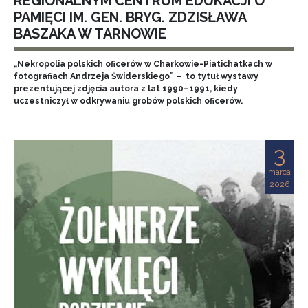
REGIONALNYM CENTRUM EDUKACJI O
PAMIĘCI IM. GEN. BRYG. ZDZISŁAWA
BASZAKA W TARNOWIE
„Nekropolia polskich oficerów w Charkowie-Piatichatkach w
fotografiach Andrzeja Świderskiego” – to tytuł wystawy
prezentującej zdjęcia autora z lat 1990–1991, kiedy
uczestniczył w odkrywaniu grobów polskich oficerów.
3
marca
2026