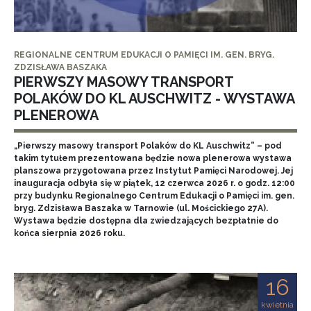
REGIONALNE CENTRUM EDUKACJI O PAMIĘCI IM. GEN. BRYG.
ZDZISŁAWA BASZAKA
PIERWSZY MASOWY TRANSPORT
POLAKÓW DO KL AUSCHWITZ - WYSTAWA
PLENEROWA
„Pierwszy masowy transport Polaków do KL Auschwitz” – pod
takim tytułem prezentowana będzie nowa plenerowa wystawa
planszowa przygotowana przez Instytut Pamięci Narodowej. Jej
inauguracja odbyła się w piątek, 12 czerwca 2026 r. o godz. 12:00
przy budynku Regionalnego Centrum Edukacji o Pamięci im. gen.
bryg. Zdzisława Baszaka w Tarnowie (ul. Mościckiego 27A).
Wystawa będzie dostępna dla zwiedzających bezpłatnie do
końca sierpnia 2026 roku.
16
kwietnia