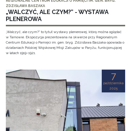
REGIONALNE CENTRUM EDUKACJI O PAMIĘCI IM. GEN. BRYG.
ZDZISŁAWA BASZAKA
„WALCZYĆ, ALE CZYM?” - WYSTAWA
PLENEROWA
„Walczyć, ale czym?” to tytuł wystawy plenerowej, którą można oglądać
w Tarnowie. Ekspozycja prezentowana na skwerze przy Regionalnym
Centrum Edukacji o Pamięci im. gen. bryg. Zdzisława Baszaka opowiada o
działaniach Polskiej Wojskowej Misji Zakupów w Paryżu, funkcjonującej
w latach 1919–1921.
7
października
2025