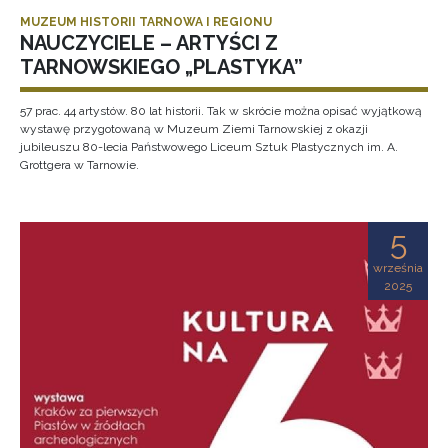
MUZEUM HISTORII TARNOWA I REGIONU
NAUCZYCIELE – ARTYŚCI Z
TARNOWSKIEGO „PLASTYKA”
57 prac. 44 artystów. 80 lat historii. Tak w skrócie można opisać wyjątkową
wystawę przygotowaną w Muzeum Ziemi Tarnowskiej z okazji
jubileuszu 80-lecia Państwowego Liceum Sztuk Plastycznych im. A.
Grottgera w Tarnowie.
5
września
2025