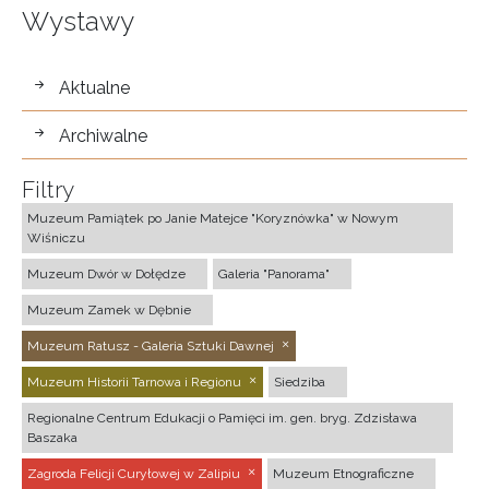
Wystawy
wystawy
Aktualne
Archiwalne
Filtry
Muzeum Pamiątek po Janie Matejce "Koryznówka" w Nowym
Wiśniczu
Muzeum Dwór w Dołędze
Galeria "Panorama"
Muzeum Zamek w Dębnie
Muzeum Ratusz - Galeria Sztuki Dawnej
Muzeum Historii Tarnowa i Regionu
Siedziba
Regionalne Centrum Edukacji o Pamięci im. gen. bryg. Zdzisława
Baszaka
Zagroda Felicji Curyłowej w Zalipiu
Muzeum Etnograficzne