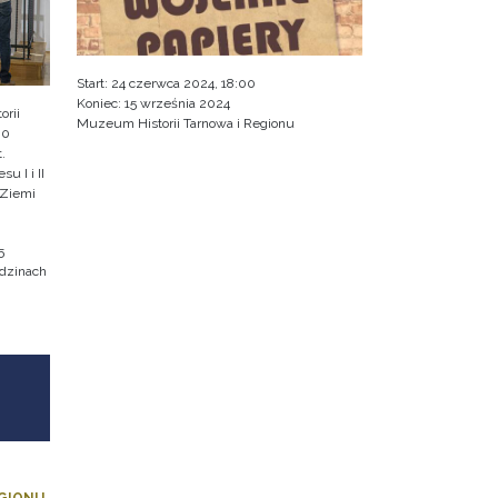
Start:
24 czerwca 2024, 18:00
Koniec:
15 września 2024
rii
Muzeum Historii Tarnowa i Regionu
00
.
u I i II
 Ziemi
5
odzinach
EGIONU