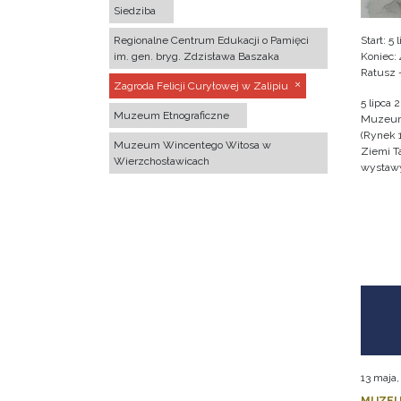
Siedziba
Regionalne Centrum Edukacji o Pamięci
Start: 5
im. gen. bryg. Zdzisława Baszaka
Koniec: 
Ratusz 
Zagroda Felicji Curyłowej w Zalipiu
5 lipca 
Muzeum Etnograficzne
Muzeum 
(Rynek 
Muzeum Wincentego Witosa w
Ziemi T
Wierzchosławicach
wystawy 
13 maja
MUZEU