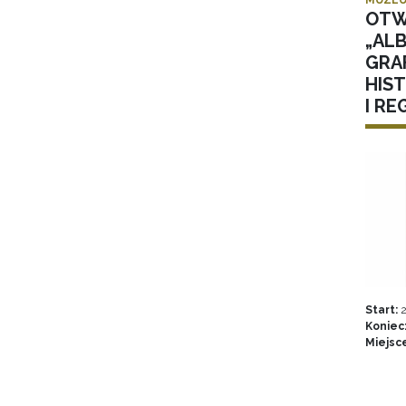
OTW
„AL
GRA
HIS
I RE
Start:
2
Koniec
Miejsc
Stron