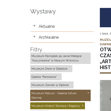
Wystawy
wystawy
Aktualne
1 lipca,
Archiwalne
MUZEU
DAWNE
Filtry
OTW
CZA
Muzeum Pamiątek po Janie Matejce
„AR
"Koryznówka" w Nowym Wiśniczu
HIS
Muzeum Dwór w Dołędze
Galeria "Panorama"
Muzeum Zamek w Dębnie
Muzeum Ratusz - Galeria Sztuki
Dawnej
Muzeum Historii Tarnowa i Regionu