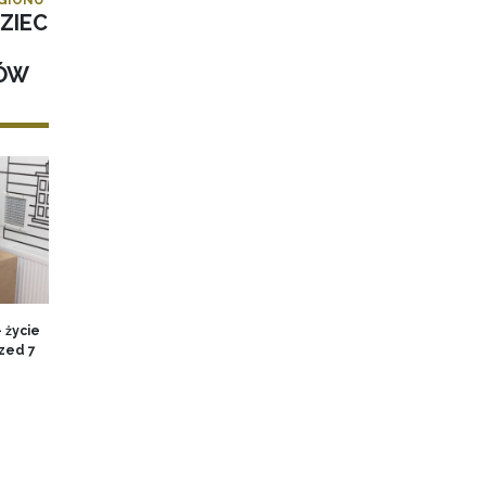
ZIEC
KÓW
 życie
zed 7