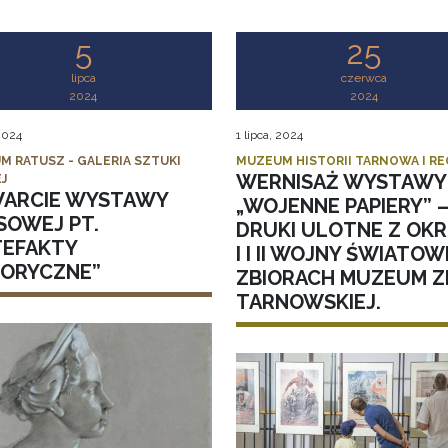
5
25
lipca
czerwca
2024
2024
 2024
1 lipca, 2024
M RATUSZ - GALERIA SZTUKI
MUZEUM HISTORII TARNOWA I R
WERNISAŻ WYSTAWY 
J
ARCIE WYSTAWY
„WOJENNE PAPIERY” 
SOWEJ PT.
DRUKI ULOTNE Z OK
TEFAKTY
I I II WOJNY ŚWIATO
TORYCZNE”
ZBIORACH MUZEUM ZI
TARNOWSKIEJ.