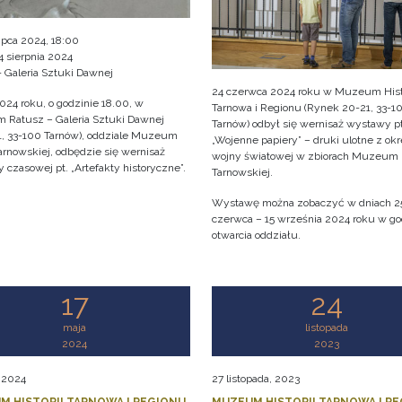
 lipca 2024, 18:00
4 sierpnia 2024
- Galeria Sztuki Dawnej
24 czerwca 2024 roku w Muzeum Histo
2024 roku, o godzinie 18.00, w
Tarnowa i Regionu (Rynek 20-21, 33-1
Ratusz – Galeria Sztuki Dawnej
Tarnów) odbył się wernisaż wystawy pt
1, 33-100 Tarnów), oddziale Muzeum
„Wojenne papiery” – druki ulotne z okres
arnowskiej, odbędzie się wernisaż
wojny światowej w zbiorach Muzeum
czasowej pt. „Artefakty historyczne”.
Tarnowskiej.
Wystawę można zobaczyć w dniach 2
czerwca – 15 września 2024 roku w g
otwarcia oddziału.
17
24
maja
listopada
2024
2023
, 2024
27 listopada, 2023
M HISTORII TARNOWA I REGIONU
MUZEUM HISTORII TARNOWA I R