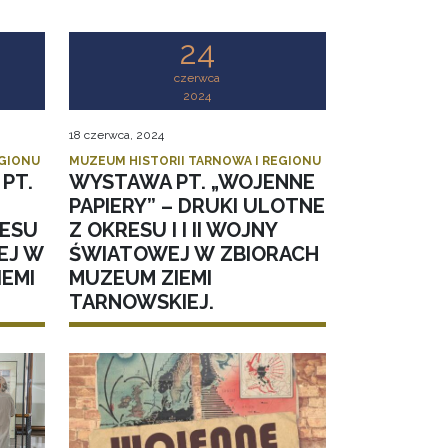
24
czerwca
2024
18 czerwca, 2024
EGIONU
MUZEUM HISTORII TARNOWA I REGIONU
PT.
WYSTAWA PT. „WOJENNE
–
PAPIERY” – DRUKI ULOTNE
RESU
Z OKRESU I I II WOJNY
WEJ W
ŚWIATOWEJ W ZBIORACH
EMI
MUZEUM ZIEMI
TARNOWSKIEJ.