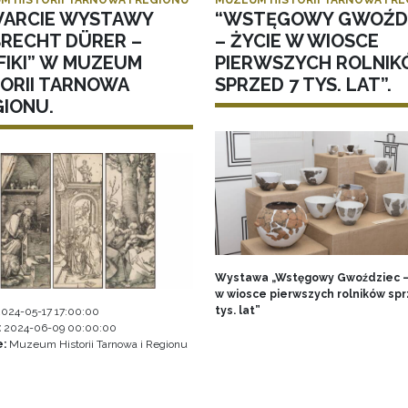
ARCIE WYSTAWY
“WSTĘGOWY GWOŹD
BRECHT DÜRER –
– ŻYCIE W WIOSCE
FIKI” W MUZEUM
PIERWSZYCH ROLNI
TORII TARNOWA
SPRZED 7 TYS. LAT”.
GIONU.
Wystawa „Wstęgowy Gwoździec –
w wiosce pierwszych rolników spr
tys. lat”
024-05-17 17:00:00
:
2024-06-09 00:00:00
e:
Muzeum Historii Tarnowa i Regionu
icowanie