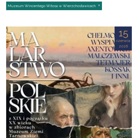
Muzeum Wincentego Witosa w Wierzchosławicach
15
czerwca
2026