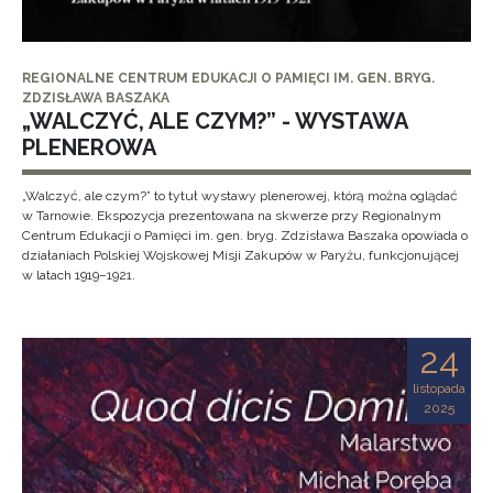
REGIONALNE CENTRUM EDUKACJI O PAMIĘCI IM. GEN. BRYG.
ZDZISŁAWA BASZAKA
„WALCZYĆ, ALE CZYM?” - WYSTAWA
PLENEROWA
„Walczyć, ale czym?” to tytuł wystawy plenerowej, którą można oglądać
w Tarnowie. Ekspozycja prezentowana na skwerze przy Regionalnym
Centrum Edukacji o Pamięci im. gen. bryg. Zdzisława Baszaka opowiada o
działaniach Polskiej Wojskowej Misji Zakupów w Paryżu, funkcjonującej
w latach 1919–1921.
24
listopada
2025