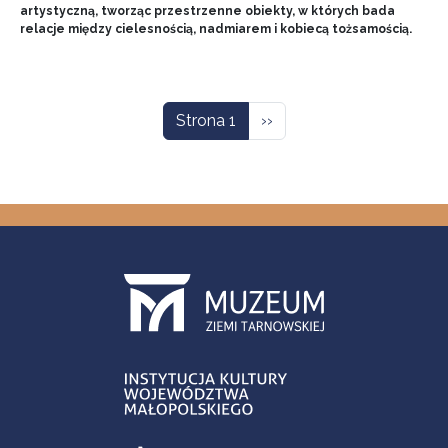
artystyczną, tworząc przestrzenne obiekty, w których bada
relacje między cielesnością, nadmiarem i kobiecą tożsamością.
Stronicowanie
Następna strona
Strona 1
››