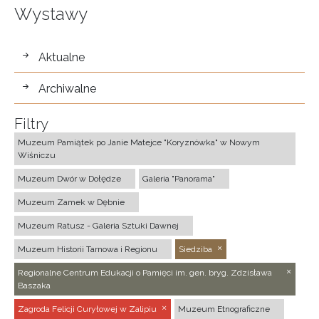
Wystawy
wystawy
Aktualne
Archiwalne
Filtry
Muzeum Pamiątek po Janie Matejce "Koryznówka" w Nowym
Wiśniczu
Muzeum Dwór w Dołędze
Galeria "Panorama"
Muzeum Zamek w Dębnie
Muzeum Ratusz - Galeria Sztuki Dawnej
Muzeum Historii Tarnowa i Regionu
Siedziba
Regionalne Centrum Edukacji o Pamięci im. gen. bryg. Zdzisława
Baszaka
Zagroda Felicji Curyłowej w Zalipiu
Muzeum Etnograficzne