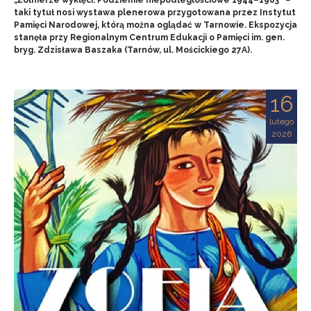
„Żołnierze wyklęci. Podziemie niepodległościowe 1944–1963” –
taki tytuł nosi wystawa plenerowa przygotowana przez Instytut
Pamięci Narodowej, którą można oglądać w Tarnowie. Ekspozycja
stanęła przy Regionalnym Centrum Edukacji o Pamięci im. gen.
bryg. Zdzisława Baszaka (Tarnów, ul. Mościckiego 27A).
16
lutego
2026