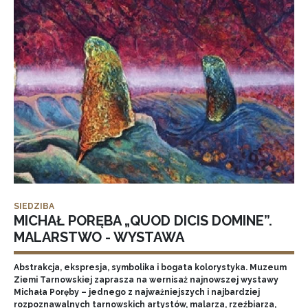
SIEDZIBA
MICHAŁ PORĘBA „QUOD DICIS DOMINE”.
MALARSTWO - WYSTAWA
Abstrakcja, ekspresja, symbolika i bogata kolorystyka. Muzeum
Ziemi Tarnowskiej zaprasza na wernisaż najnowszej wystawy
Michała Poręby – jednego z najważniejszych i najbardziej
rozpoznawalnych tarnowskich artystów, malarza, rzeźbiarza,