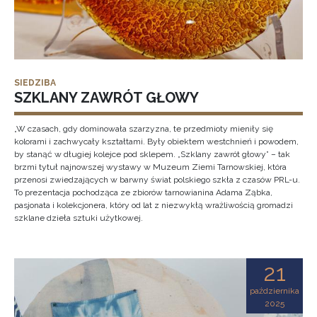
SIEDZIBA
SZKLANY ZAWRÓT GŁOWY
„W czasach, gdy dominowała szarzyzna, te przedmioty mieniły się
kolorami i zachwycały kształtami. Były obiektem westchnień i powodem,
by stanąć w długiej kolejce pod sklepem. „Szklany zawrót głowy” – tak
brzmi tytuł najnowszej wystawy w Muzeum Ziemi Tarnowskiej, która
przenosi zwiedzających w barwny świat polskiego szkła z czasów PRL-u.
To prezentacja pochodząca ze zbiorów tarnowianina Adama Ząbka,
pasjonata i kolekcjonera, który od lat z niezwykłą wrażliwością gromadzi
szklane dzieła sztuki użytkowej.
21
października
2025