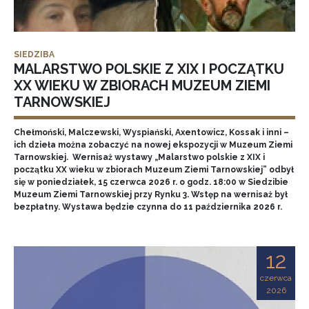
SIEDZIBA
MALARSTWO POLSKIE Z XIX I POCZĄTKU
XX WIEKU W ZBIORACH MUZEUM ZIEMI
TARNOWSKIEJ
Chełmoński, Malczewski, Wyspiański, Axentowicz, Kossak i inni –
ich dzieła można zobaczyć na nowej ekspozycji w Muzeum Ziemi
Tarnowskiej. Wernisaż wystawy „Malarstwo polskie z XIX i
początku XX wieku w zbiorach Muzeum Ziemi Tarnowskiej” odbył
się w poniedziałek, 15 czerwca 2026 r. o godz. 18:00 w Siedzibie
Muzeum Ziemi Tarnowskiej przy Rynku 3. Wstęp na wernisaż był
bezpłatny. Wystawa będzie czynna do 11 października 2026 r.
12
czerwca
2026