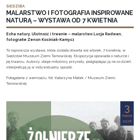
SIEDZIBA
MALARSTWO I FOTOGRAFIA INSPIROWANE
NATURĄ – WYSTAWA OD 7 KWIETNIA
Echa natury. Ulotność i trwanie – malarstwo Lucja Radwan,
fotografie Zenon Kosiniak-Kamysz
To najnowsza wystawa, która została otwarta we wtorek, 7 kwietnia, w
Siedzibie Muzeum Ziemi Tarnowskiej. Ekspozycja opowiada o naturze i
jej trwaniu. Autorzy, oboje miłośnicy przyrody, podglądając ją na co dzień,
interpretują ją w indywidualny sposób.
Fotogaleria z wernisażu, fot: Katarzyna Małek / Muzeum Ziemi
Tarnowskiej
3
marca
2026