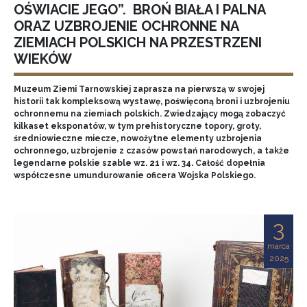
OŚWIACIE JEGO”. BROŃ BIAŁA I PALNA
ORAZ UZBROJENIE OCHRONNE NA
ZIEMIACH POLSKICH NA PRZESTRZENI
WIEKÓW
Muzeum Ziemi Tarnowskiej zaprasza na pierwszą w swojej
historii tak kompleksową wystawę, poświęconą broni i uzbrojeniu
ochronnemu na ziemiach polskich. Zwiedzający mogą zobaczyć
kilkaset eksponatów, w tym prehistoryczne topory, groty,
średniowieczne miecze, nowożytne elementy uzbrojenia
ochronnego, uzbrojenie z czasów powstań narodowych, a także
legendarne polskie szable wz. 21 i wz. 34. Całość dopełnia
współczesne umundurowanie oficera Wojska Polskiego.
3
marca
2025