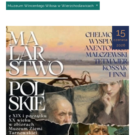
Muzeum Wincentego Witosa w Wierzchosławicach
15
czerwca
2026