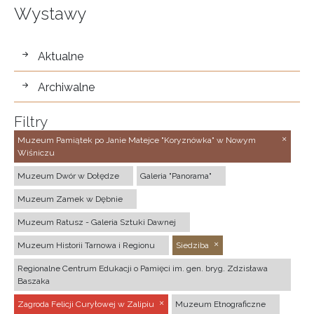
Wystawy
wystawy
Aktualne
Archiwalne
Filtry
Muzeum Pamiątek po Janie Matejce "Koryznówka" w Nowym
Wiśniczu
Muzeum Dwór w Dołędze
Galeria "Panorama"
Muzeum Zamek w Dębnie
Muzeum Ratusz - Galeria Sztuki Dawnej
Muzeum Historii Tarnowa i Regionu
Siedziba
Regionalne Centrum Edukacji o Pamięci im. gen. bryg. Zdzisława
Baszaka
Zagroda Felicji Curyłowej w Zalipiu
Muzeum Etnograficzne