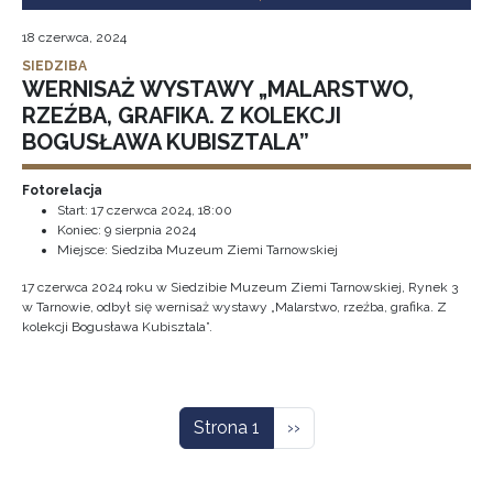
18 czerwca, 2024
SIEDZIBA
WERNISAŻ WYSTAWY „MALARSTWO,
RZEŹBA, GRAFIKA. Z KOLEKCJI
BOGUSŁAWA KUBISZTALA”
Fotorelacja
Start:
17 czerwca 2024, 18:00
Koniec:
9 sierpnia 2024
Miejsce: Siedziba Muzeum Ziemi Tarnowskiej
17 czerwca 2024 roku w Siedzibie Muzeum Ziemi Tarnowskiej, Rynek 3
w Tarnowie, odbył się wernisaż wystawy „Malarstwo, rzeźba, grafika. Z
kolekcji Bogusława Kubisztala”.
Stronicowanie
Następna strona
Strona 1
››