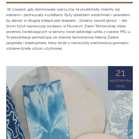
„W czasach, gdy dominowała szarzyzna, te przedmioty mieniły się
kolorami i zachwycały kształtami. Były obiektem westchnień i powodem,
by stanąć w długiej kolejce pod sklepem. „Szklany zawrót głowy” – tak
brzmi tytuł najnowszej wystawy w Muzeum Ziemi Tarnowskiej, która
przenosi zwiedzających w barwny świat polskiego szkła z czasów PRL-u.
To prezentacja pochodząca ze zbiorów tarnowianina Adama Ząbka,
pasjonata i kolekcjonera, który od lat z niezwykłą wrażliwością gromadzi
szklane dzieła sztuki użytkowej.
21
października
2025