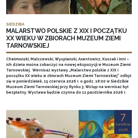
SIEDZIBA
MALARSTWO POLSKIE Z XIX I POCZĄTKU
XX WIEKU W ZBIORACH MUZEUM ZIEMI
TARNOWSKIEJ
Chełmoński, Malczewski, Wyspiański, Axentowicz, Kossak i inni –
ich dzieła można zobaczyć na nowej ekspozycji w Muzeum Ziemi
Tarnowskiej. Wernisaż wystawy „Malarstwo polskie z XIX i
początku XX wieku w zbiorach Muzeum Ziemi Tarnowskiej” odbył
się w poniedziałek, 15 czerwca 2026 r. o godz. 18:00 w Siedzibie
Muzeum Ziemi Tarnowskiej przy Rynku 3. Wstęp na wernisaż był
bezpłatny. Wystawa będzie czynna do 11 października 2026 r.
7
kwietnia
2026