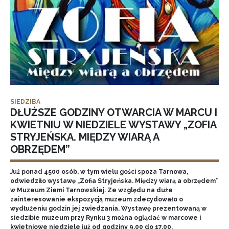
SIEDZIBA
DŁUŻSZE GODZINY OTWARCIA W MARCU I
KWIETNIU W NIEDZIELE WYSTAWY „ZOFIA
STRYJEŃSKA. MIĘDZY WIARĄ A
OBRZĘDEM”
Już ponad 4500 osób, w tym wielu gości spoza Tarnowa,
odwiedziło wystawę „Zofia Stryjeńska. Między wiarą a obrzędem”
w Muzeum Ziemi Tarnowskiej. Ze względu na duże
zainteresowanie ekspozycją muzeum zdecydowało o
wydłużeniu godzin jej zwiedzania. Wystawę prezentowaną w
siedzibie muzeum przy Rynku 3 można oglądać w marcowe i
kwietniowe niedziele już od godziny 9.00 do 17.00.