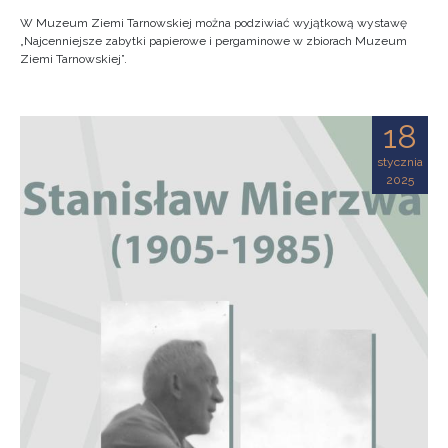
W Muzeum Ziemi Tarnowskiej można podziwiać wyjątkową wystawę
„Najcenniejsze zabytki papierowe i pergaminowe w zbiorach Muzeum
Ziemi Tarnowskiej”.
18
stycznia
2025